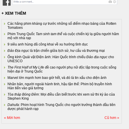
+ XEM THÊM
Các hãng phim kháng cự trước những số điểm nhạo báng của Rotten
Tomatoes
Phim Trung Quốc
Tam sinh tam thế
và cuộc chiến kỳ lạ giữa người hâm
mộ với nhà rạp
9 siêu anh hùng đã công khai về xu hướng tình dục
Đảo Địa ngục
là trận chiến giữa lịch sử, hư cấu và thương mại
Ống kính Quái vật Điện ảnh: Hàn Quốc trình chiếu
Đảo địa ngục
cho
UNESCO
The First Half of My Life
đề cao người phụ nữ độc lập trong cuộc sống
hiện đại ở Trung Quốc
Marvel lớn mạnh hơn bao giờ hết, và đó là tin xấu cho điện ảnh
Nhân bản, người ngoài hành tinh, hậu tận thế: Phim bộ truyền hình
Hàn tiến vào giả tưởng
Tòa tháp Bóng Đêm
: Mọi điều cần biết trước khi xem sử thi kỳ ảo của
Stephen King
Dahufa
: Phim hoạt hình Trung Quốc cho người trưởng thành đầu tiên
được phát hành rạp
« Mới hơn
Cũ hơn »