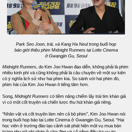
Park Seo Joon, trái, và Kang Ha Neul trong buổi họp
báo giới thiệu phim
Midnight Runners
tại Lotte Cinema
ở Gwangjin Gu, Seoul
Midnight Runners
, do Kim Joo Hwan đạo diễn, không phải là phim
nhiều kinh phí và cũng không phải là câu chuyện về một sự kiện
có ý nghĩa lịch sử như hai phim kia. So sánh với hai phim đó,
phim hài của Kim Joo Hwan ít tiếng tăm hơn.
Song,
Midnight Runners
có tiềm năng chiếm lấy trái tim khán giả
vì có một cốt truyện và chiến lược thu hút khán giả riêng.
“Nhân vật và cốt truyện làm nên cả bộ phim”, Kim Joo Hwan nói
trong buổi họp báo tại Lotte Cinema ở Gwangjin Gu, Seoul. “Hai
học viên ở trường đào tạo cảnh sát phát hiện một vụ mua bán
trứng phụ nữ phi pháp ở chợ đen và cố gắng điều tra vụ án.