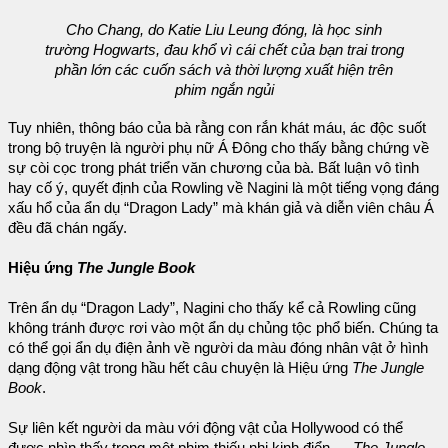
Cho Chang, do Katie Liu Leung đóng, là học sinh
trường Hogwarts, đau khổ vì cái chết của bạn trai trong
phần lớn các cuốn sách và thời lượng xuất hiện trên
phim ngắn ngủi
Tuy nhiên, thông báo của bà rằng con rắn khát máu, ác độc suốt
trong bộ truyện là người phụ nữ Á Đông cho thấy bằng chứng về
sự còi cọc trong phát triển văn chương của bà. Bất luận vô tình
hay cố ý, quyết định của Rowling về Nagini là một tiếng vọng đáng
xấu hổ của ẩn dụ “Dragon Lady” mà khán giả và diễn viên châu Á
đều đã chán ngấy.
Hiệu ứng
The Jungle Book
Trên ẩn dụ “Dragon Lady”, Nagini cho thấy kể cả Rowling cũng
không tránh được rơi vào một ẩn dụ chủng tộc phổ biến. Chúng ta
có thể gọi ẩn dụ điện ảnh về người da màu đóng nhân vật ở hình
dạng động vật trong hầu hết câu chuyện là Hiệu ứng
The Jungle
Book
.
Sự liên kết người da màu với động vật của Hollywood có thể
được nhìn thấy trong một phim thiếu nhi kinh điển —
The Jungle