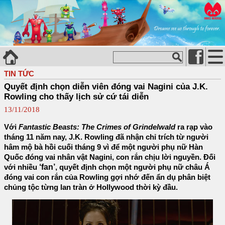
TIN TỨC
Quyết định chọn diễn viên đóng vai Nagini của J.K.
Rowling cho thấy lịch sử cứ tái diễn
13/11/2018
Với
Fantastic Beasts: The Crimes of Grindelwald
ra rạp vào
tháng 11 năm nay, J.K. Rowling đã nhận chỉ trích từ người
hâm mộ bà hồi cuối tháng 9 vì để một người phụ nữ Hàn
Quốc đóng vai nhân vật Nagini, con rắn chịu lời nguyền. Đối
‘fan’
với nhiều
, quyết định chọn một người phụ nữ châu Á
đóng vai con rắn của Rowling gợi nhớ đến ẩn dụ phân biệt
chủng tộc từng lan tràn ở Hollywood thời kỳ đầu.