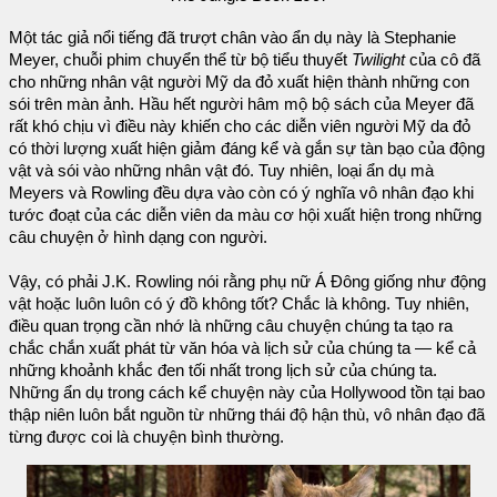
Một tác giả nổi tiếng đã trượt chân vào ẩn dụ này là Stephanie
Meyer, chuỗi phim chuyển thể từ bộ tiểu thuyết
Twilight
của cô đã
cho những nhân vật người Mỹ da đỏ xuất hiện thành những con
sói trên màn ảnh. Hầu hết người hâm mộ bộ sách của Meyer đã
rất khó chịu vì điều này khiến cho các diễn viên người Mỹ da đỏ
có thời lượng xuất hiện giảm đáng kể và gắn sự tàn bạo của động
vật và sói vào những nhân vật đó. Tuy nhiên, loại ẩn dụ mà
Meyers và Rowling đều dựa vào còn có ý nghĩa vô nhân đạo khi
tước đoạt của các diễn viên da màu cơ hội xuất hiện trong những
câu chuyện ở hình dạng con người.
Vậy, có phải J.K. Rowling nói rằng phụ nữ Á Đông giống như động
vật hoặc luôn luôn có ý đồ không tốt? Chắc là không. Tuy nhiên,
điều quan trọng cần nhớ là những câu chuyện chúng ta tạo ra
chắc chắn xuất phát từ văn hóa và lịch sử của chúng ta — kể cả
những khoảnh khắc đen tối nhất trong lịch sử của chúng ta.
Những ẩn dụ trong cách kể chuyện này của Hollywood tồn tại bao
thập niên luôn bắt nguồn từ những thái độ hận thù, vô nhân đạo đã
từng được coi là chuyện bình thường.