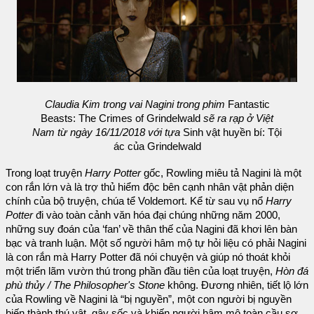
Claudia Kim trong vai Nagini trong phim
Fantastic
Beasts: The Crimes of Grindelwald
sẽ ra rạp ở Việt
Nam từ ngày 16/11/2018 với tựa
Sinh vật huyền bí: Tội
ác của Grindelwald
Trong loạt truyện
Harry Potter
gốc, Rowling miêu tả Nagini là một
con rắn lớn và là trợ thủ hiểm độc bên cạnh nhân vật phản diện
chính của bộ truyện, chúa tể Voldemort. Kể từ sau vụ nổ
Harry
Potter
đi vào toàn cảnh văn hóa đại chúng những năm 2000,
những suy đoán của ‘fan’ về thân thế của Nagini đã khơi lên bàn
bạc và tranh luận. Một số người hâm mộ tự hỏi liệu có phải Nagini
là con rắn mà Harry Potter đã nói chuyện và giúp nó thoát khỏi
một triển lãm vườn thú trong phần đầu tiên của loạt truyện,
Hòn đá
phù thủy / The Philosopher's Stone
không. Đương nhiên, tiết lộ lớn
của Rowling về Nagini là “bị nguyền”, một con người bị nguyền
biến thành thú vật, gây sốc và khiến người hâm mộ toàn cầu sợ