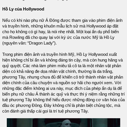
Hồ Ly của Hollywood
Nếu có khi nào phụ nữ Á Đông được tham gia vào phim điện ảnh
và truyền hình, những khuôn mẫu lịch sử mà Hollywood áp đặt
cho họ không có gì hay, là nói nhẹ nhất. Một loại ẩn dụ phổ biến
mà Rowling đã cho quay lại với ký ức của nước Mỹ là Hồ Ly
(nguyên văn: “Dragon Lady”).
Trong phim điện ảnh và truyền hình Mỹ, Hồ Ly Hollywood xuất
hiện không chỉ bí ẩn và không đáng tin cậy, mà còn hung hăng và
quỷ quyệt. Các nhà làm phim miêu tả cô ta là một nhân vật phản
diện có khả năng đe dọa nhân vật chính, thường là da trắng,
phương Tây, nhưng chưa đủ để khiến cô trở thành nhân vật phản
diện chính của câu chuyện và nguồn sợ hãi cho người xem. Với
những đặc điểm không ai ưa này, mục đích của phép ẩn dụ là để
biến phụ nữ châu Á thành ác quỷ và thực thi ý niệm rằng những trí
tuệ phương Tây không thể hiểu được những động cơ văn hóa của
đầu óc phương Đông. Đây không chỉ là phân biệt chủng tộc, mà
còn đánh giá thấp cái gọi là trí tuệ phương Tây.