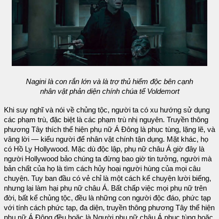
Nagini là con rắn lớn và là trợ thủ hiểm độc bên cạnh
nhân vật phản diện chính chúa tể Voldemort
Khi suy nghĩ và nói về chủng tộc, người ta có xu hướng sử dụng
các phạm trù, đặc biệt là các phạm trù nhị nguyên. Truyền thông
phương Tây thích thể hiện phụ nữ Á Đông là phục tùng, lặng lẽ, và
vâng lời — kiểu người để nhân vật chính tận dụng. Mặt khác, họ
có Hồ Ly Hollywood. Mặc dù độc lập, phụ nữ châu Á giờ đây là
người Hollywood bảo chúng ta đừng bao giờ tin tưởng, người mà
bản chất của họ là tìm cách hủy hoại người hùng của mọi câu
chuyện. Tuy ban đầu có vẻ chỉ là một cách kể chuyện lười biếng,
nhưng lại làm hại phụ nữ châu Á. Bất chấp việc mọi phụ nữ trên
đời, bất kể chủng tộc, đều là những con người độc đáo, phức tạp
với tính cách phức tạp, đa diện, truyền thông phương Tây thể hiện
phụ nữ Á Đông đều hoặc là Người phụ nữ châu Á phục tùng hoặc