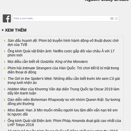
+ XEM THÊM
Sàn đấu huynh đệ
: Phim bộ truyền hình hành động-võ thuật được chờ
đợi của TVB
Ống kính Quái vật Điện ảnh: Netflix cược gấp đôi vào châu Á với 17
phim mới
Mọi điều cần biết về
Godzilla: King of the Monsters
Phim hài
Intimate Strangers
của Hàn Quốc: Trò chơi tiết lộ bí mật trong
điện thoại di động
The Girl in the Spider's Web
: Những điều cần biết trước khi xem
Cô gái
trong lưới nhện ảo
Hidden Man
của Khương Văn đại diện Trung Quốc tại Oscar 2019 làm
dấy lên tranh luận
Dàn diễn viên
Bohemian Rhapsody
so với nhóm Queen thật: Sự tương
đồng phi thường
Miss Baek
: Han Ji Min muốn nhiều người lưu tâm đến vấn nạn trẻ em
bị ngược đãi
Ống kính Quái vật Điện ảnh: Phim Pháp
Amanda
đoạt giải cao nhất của
LHP Tokyo 2018