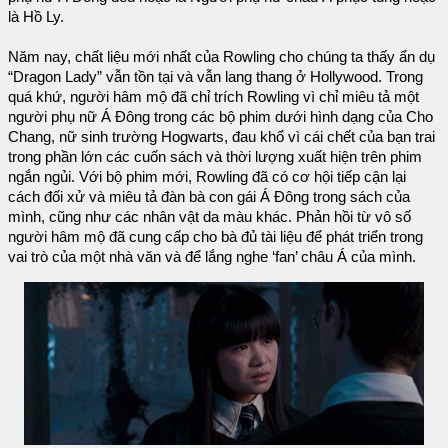
là Hồ Ly.
Năm nay, chất liệu mới nhất của Rowling cho chúng ta thấy ẩn dụ
“Dragon Lady” vẫn tồn tại và vẫn lang thang ở Hollywood. Trong
quá khứ, người hâm mộ đã chỉ trích Rowling vì chỉ miêu tả một
người phụ nữ Á Đông trong các bộ phim dưới hình dạng của Cho
Chang, nữ sinh trường Hogwarts, đau khổ vì cái chết của bạn trai
trong phần lớn các cuốn sách và thời lượng xuất hiện trên phim
ngắn ngủi. Với bộ phim mới, Rowling đã có cơ hội tiếp cận lại
cách đối xử và miêu tả đàn bà con gái Á Đông trong sách của
mình, cũng như các nhân vật da màu khác. Phản hồi từ vô số
người hâm mộ đã cung cấp cho bà đủ tài liệu để phát triển trong
vai trò của một nhà văn và để lắng nghe ‘fan’ châu Á của mình.