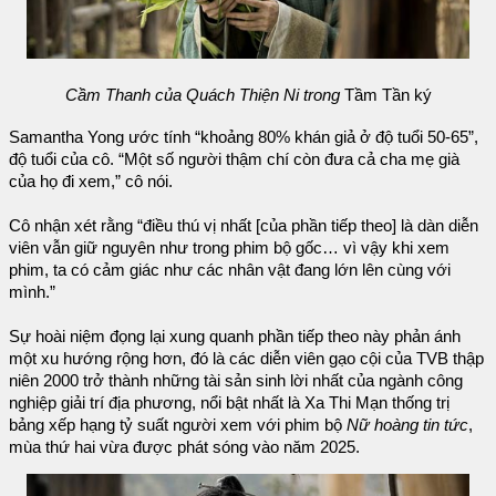
Cầm Thanh của Quách Thiện Ni trong
Tầm Tần ký
Samantha Yong ước tính “khoảng 80% khán giả ở độ tuổi 50-65”,
độ tuổi của cô. “Một số người thậm chí còn đưa cả cha mẹ già
của họ đi xem,” cô nói.
Cô nhận xét rằng “điều thú vị nhất [của phần tiếp theo] là dàn diễn
viên vẫn giữ nguyên như trong phim bộ gốc… vì vậy khi xem
phim, ta có cảm giác như các nhân vật đang lớn lên cùng với
mình.”
Sự hoài niệm đọng lại xung quanh phần tiếp theo này phản ánh
một xu hướng rộng hơn, đó là các diễn viên gạo cội của TVB thập
niên 2000 trở thành những tài sản sinh lời nhất của ngành công
nghiệp giải trí địa phương, nổi bật nhất là Xa Thi Mạn thống trị
bảng xếp hạng tỷ suất người xem với phim bộ
Nữ hoàng tin tức
,
mùa thứ hai vừa được phát sóng vào năm 2025.