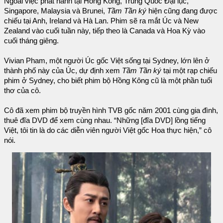
Ngoài việc phát hành tại Hồng Kông, Trung Quốc Đại lục,
Singapore, Malaysia và Brunei,
Tầm Tần ký
hiện cũng đang được
chiếu tại Anh, Ireland và Hà Lan. Phim sẽ ra mắt Úc và New
Zealand vào cuối tuần này, tiếp theo là Canada và Hoa Kỳ vào
cuối tháng giêng.
Vivian Pham, một người Úc gốc Việt sống tại Sydney, lớn lên ở
thành phố này của Úc, dự định xem
Tầm Tần ký
tại một rạp chiếu
phim ở Sydney, cho biết phim bộ Hồng Kông cũ là một phần tuổi
thơ của cô.
Cô đã xem phim bộ truyền hình TVB gốc năm 2001 cùng gia đình,
thuê đĩa DVD để xem cùng nhau. “Những [đĩa DVD] lồng tiếng
Việt, tôi tin là do các diễn viên người Việt gốc Hoa thực hiện,” cô
nói.