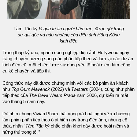
Tầm Tần ký
là quà tri ân người hâm mộ, được gói trong
sự gai góc và hào nhoáng của điện ảnh Hồng Kông
kinh điển
Trong thập kỷ qua, ngành công nghiệp điện ảnh Hollywood ngày
càng chuyển hướng sang các phần tiếp theo và làm lại các dự án
kinh điển cũ, một chiến lược sử dụng yếu tố hoài niệm làm công
cụ kể chuyện và tiếp thị.
Công thức này đã được chứng minh với các bộ phim ăn khách
như
Top Gun: Maverick
(2022) và
Twisters
(2024), cũng như phần
tiếp theo của
The Devil Wears Prada
năm 2006, dự kiến ra mắt
vào tháng 5 năm nay.
Dù nhìn chung Vivian Pham thất vọng và hoài nghi về xu hướng
làm phim phần tiếp theo ồ ạt hiện nay trong điện ảnh, nhưng cô
thừa nhận “
Tầm Tần ký
chắc chắn khơi dậy được hoài niệm và
hứng thú trong tôi.”