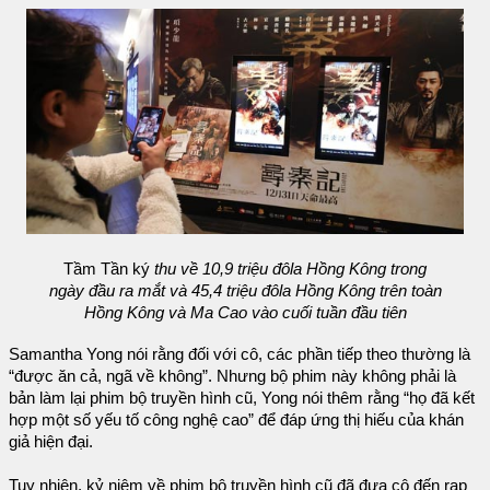
Tầm Tần ký
thu về 10,9 triệu đôla Hồng Kông trong
ngày đầu ra mắt và 45,4 triệu đôla Hồng Kông trên toàn
Hồng Kông và Ma Cao vào cuối tuần đầu tiên
Samantha Yong nói rằng đối với cô, các phần tiếp theo thường là
“được ăn cả, ngã về không”. Nhưng bộ phim này không phải là
bản làm lại phim bộ truyền hình cũ, Yong nói thêm rằng “họ đã kết
hợp một số yếu tố công nghệ cao” để đáp ứng thị hiếu của khán
giả hiện đại.
Tuy nhiên, kỷ niệm về phim bộ truyền hình cũ đã đưa cô đến rạp