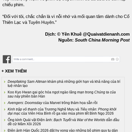
chiếu phim.
“Đối với tôi, chắc chắn là vì nỗi nhớ và mối quan tâm dành cho Cổ
Thiên Lạc và Tuyên Huyên.”
Dịch: © Yên Khuê @Quaivatdienanh.com
Nguồn:
South China Morning Post
+ XEM THÊM
Deepfaking Sam Altman
khám phá những giới hạn và khả năng của trí
tuệ nhân tạo
Koo Kyo Hwan gai góc hóa ngọt ngào lãng mạn trong
Chúng ta của
sau này
phiên bản Hàn
Avengers: Doomsday
của Marvel trông thảm họa sẵn rồi
Kinh trập vô thanh
của Trương Nghệ Mưu và
Tiêu nhân: Phong khởi
đại mạc
của Viên Hòa Bình rồ ga vào mùa phim tết Bính Ngọ 2026
Ống kính Quái vật Điện ảnh:
Bạch Tuyết
và
War of the Worlds
dẫn đầu
đề cử Mâm Xôi 2026
Điện ảnh Hàn Quốc 2026 đặt hy vọng vào những bộ phim quy tụ dàn