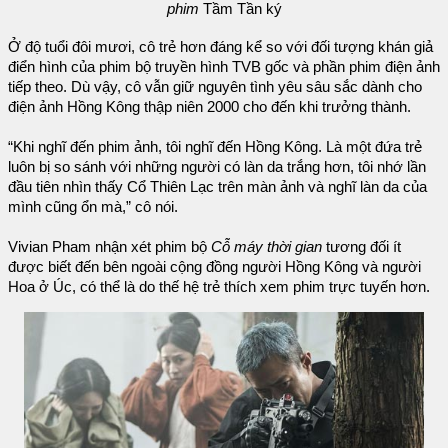
phim
Tầm Tần ký
Ở độ tuổi đôi mươi, cô trẻ hơn đáng kể so với đối tượng khán giả
điển hình của phim bộ truyền hình TVB gốc và phần phim điện ảnh
tiếp theo. Dù vậy, cô vẫn giữ nguyên tình yêu sâu sắc dành cho
điện ảnh Hồng Kông thập niên 2000 cho đến khi trưởng thành.
“Khi nghĩ đến phim ảnh, tôi nghĩ đến Hồng Kông. Là một đứa trẻ
luôn bị so sánh với những người có làn da trắng hơn, tôi nhớ lần
đầu tiên nhìn thấy Cổ Thiên Lạc trên màn ảnh và nghĩ làn da của
mình cũng ổn mà,” cô nói.
Vivian Pham nhận xét phim bộ
Cỗ máy thời gian
tương đối ít
được biết đến bên ngoài cộng đồng người Hồng Kông và người
Hoa ở Úc, có thể là do thế hệ trẻ thích xem phim trực tuyến hơn.