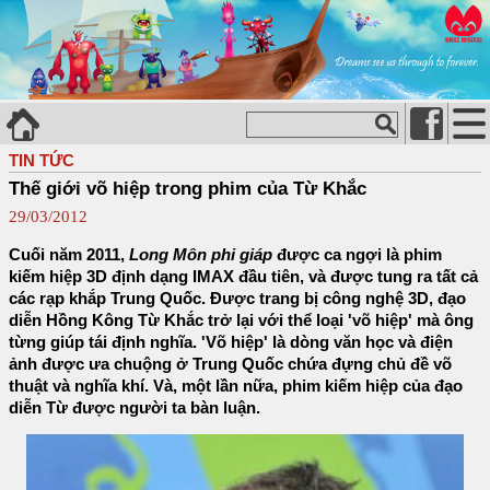
TIN TỨC
Thế giới võ hiệp trong phim của Từ Khắc
29/03/2012
Cuối năm 2011,
Long Môn phi giáp
được ca ngợi là phim
kiếm hiệp 3D định dạng IMAX đầu tiên, và được tung ra tất cả
các rạp khắp Trung Quốc. Được trang bị công nghệ 3D, đạo
diễn Hồng Kông Từ Khắc trở lại với thể loại 'võ hiệp' mà ông
từng giúp tái định nghĩa. 'Võ hiệp' là dòng văn học và điện
ảnh được ưa chuộng ở Trung Quốc chứa đựng chủ đề võ
thuật và nghĩa khí. Và, một lần nữa, phim kiếm hiệp của đạo
diễn Từ được người ta bàn luận.