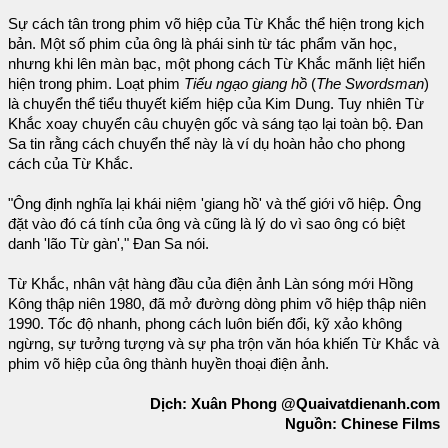
Sự cách tân trong phim võ hiệp của Từ Khắc thể hiện trong kịch
bản. Một số phim của ông là phái sinh từ tác phẩm văn học,
nhưng khi lên màn bạc, một phong cách Từ Khắc mãnh liệt hiển
hiện trong phim. Loạt phim
Tiếu ngạo giang hồ
(
The Swordsman
)
là chuyển thể tiểu thuyết kiếm hiệp của Kim Dung. Tuy nhiên Từ
Khắc xoay chuyển câu chuyện gốc và sáng tạo lại toàn bộ. Đan
Sa tin rằng cách chuyển thể này là ví dụ hoàn hảo cho phong
cách của Từ Khắc.
"Ông định nghĩa lại khái niệm 'giang hồ' và thế giới võ hiệp. Ông
đặt vào đó cá tính của ông và cũng là lý do vì sao ông có biệt
danh 'lão Từ gàn'," Đan Sa nói.
Từ Khắc, nhân vật hàng đầu của điện ảnh Làn sóng mới Hồng
Kông thập niên 1980, đã mở đường dòng phim võ hiệp thập niên
1990. Tốc độ nhanh, phong cách luôn biến đổi, kỹ xảo không
ngừng, sự tưởng tượng và sự pha trộn văn hóa khiến Từ Khắc và
phim võ hiệp của ông thành huyền thoại điện ảnh.
Dịch: Xuân Phong @Quaivatdienanh.com
Nguồn: Chinese Films