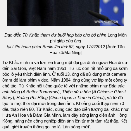
Đạo diễn Từ Khắc tham dự buổi họp báo cho bộ phim
Long Môn
phi giáp
của ông
tại Liên hoan phim Berlin lần thứ 62, ngày 17/2/2012
[Ảnh: Tân
Hoa xã/Ma Ning]
Từ Khắc sinh ra và lớn lên trong một đại gia đình người Hoa di cư
đến Sài Gòn, Việt Nam năm 1951. Từ lúc còn rất nhỏ ông đã sớm
bộc lộ yêu thích điện ảnh. Ở tuổi 13, ông đã sử dụng một camera
8mm để làm phim video. Năm 1984, ông cùng vợ lập một công ty
chế tác. Từ Khắc nổi tiếng quốc tế với những phim như
Bản sắc
anh hùng
(
A Better Tomorrow
),
Thiện nữ u hồn
(
A Chinese Ghost
Story
),
Hoàng Phi Hồng
(
Once Upon a Time in China
), và từ đó
tạo ra một thời đại mới trong điện ảnh. Khoảng cuối thập niên 70
đầu thập niên 80, Từ Khắc, cùng các đạo diễn tượng đài khác như
Hứa An Hoa và Đàm Gia Minh, làm dậy sóng làng điện ảnh Hồng
Kông, nâng nền công nghiệp điện ảnh lên từ một tầm rất thấp. Kết
quả, giới truyền thông gọi họ là 'Làn sóng mới'.