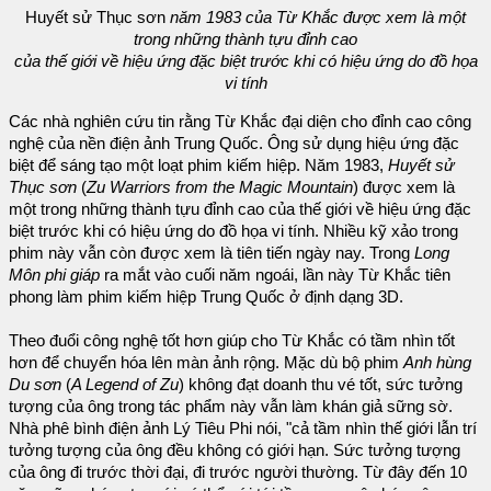
Huyết sử Thục sơn
năm 1983 của Từ Khắc được xem là một
trong những thành tựu đỉnh cao
của thế giới về hiệu ứng đặc biệt trước khi có hiệu ứng do đồ họa
vi tính
Các nhà nghiên cứu tin rằng Từ Khắc đại diện cho đỉnh cao công
nghệ của nền điện ảnh Trung Quốc. Ông sử dụng hiệu ứng đặc
biệt để sáng tạo một loạt phim kiếm hiệp. Năm 1983,
Huyết sử
Thục sơn
(
Zu Warriors from the Magic Mountain
) được xem là
một trong những thành tựu đỉnh cao của thế giới về hiệu ứng đặc
biệt trước khi có hiệu ứng do đồ họa vi tính. Nhiều kỹ xảo trong
phim này vẫn còn được xem là tiên tiến ngày nay. Trong
Long
Môn phi giáp
ra mắt vào cuối năm ngoái, lần này Từ Khắc tiên
phong làm phim kiếm hiệp Trung Quốc ở định dạng 3D.
Theo đuổi công nghệ tốt hơn giúp cho Từ Khắc có tầm nhìn tốt
hơn để chuyển hóa lên màn ảnh rộng. Mặc dù bộ phim
Anh hùng
Du sơn
(
A Legend of Zu
) không đạt doanh thu vé tốt, sức tưởng
tượng của ông trong tác phẩm này vẫn làm khán giả sững sờ.
Nhà phê bình điện ảnh Lý Tiêu Phi nói, "cả tầm nhìn thế giới lẫn trí
tưởng tượng của ông đều không có giới hạn. Sức tưởng tượng
của ông đi trước thời đại, đi trước người thường. Từ đây đến 10