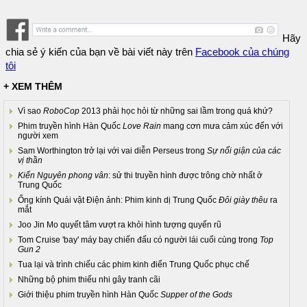
Hãy
chia sẻ ý kiến của bạn về bài viết này trên
Facebook của chúng
tôi
+ XEM THÊM
Vì sao
RoboCop
2013 phải học hỏi từ những sai lầm trong quá khứ?
Phim truyền hình Hàn Quốc
Love Rain
mang cơn mưa cảm xúc đến với
người xem
Sam Worthington trở lại với vai diễn Perseus trong
Sự nổi giận của các
vị thần
Kiến Nguyên phong vân
: sử thi truyền hình được trông chờ nhất ở
Trung Quốc
Ống kính Quái vật Điện ảnh: Phim kinh dị Trung Quốc
Đôi giày thêu
ra
mắt
Joo Jin Mo quyết tâm vượt ra khỏi hình tượng quyến rũ
Tom Cruise 'bay' máy bay chiến đấu có người lái cuối cùng trong
Top
Gun 2
Tua lại và trình chiếu các phim kinh điển Trung Quốc phục chế
Những bộ phim thiếu nhi gây tranh cãi
Giới thiệu phim truyền hình Hàn Quốc
Supper of the Gods