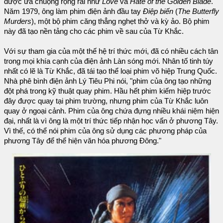
được ưa chuộng rộng rãi như
Love
và
Hate of the Golden Blade
.
Năm 1979, ông làm phim điện ảnh đầu tay
Điệp biến
(
The Butterfly
Murders
), một bộ phim căng thẳng nghẹt thở và kỳ ảo. Bộ phim
này đã tạo nền tảng cho các phim về sau của Từ Khắc.
Với sự tham gia của một thế hệ trí thức mới, đã có nhiều cách tân
trong mọi khía cạnh của điện ảnh Làn sóng mới. Nhân tố tinh túy
nhất có lẽ là Từ Khắc, đã tái tạo thể loại phim võ hiệp Trung Quốc.
Nhà phê bình điện ảnh Lý Tiêu Phi nói, "phim của ông tạo những
đột phá trong kỹ thuật quay phim. Hầu hết phim kiếm hiệp trước
đây được quay tại phim trường, nhưng phim của Từ Khắc luôn
quay ở ngoại cảnh. Phim của ông chứa đựng nhiều khái niệm hiện
đại, nhất là vì ông là một trí thức tiếp nhận học vấn ở phương Tây.
Vì thế, có thể nói phim của ông sử dụng các phương pháp của
phương Tây để thể hiện văn hóa phương Đông."