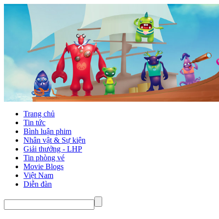
Trang chủ
Tin tức
Bình luận phim
Nhân vật & Sự kiện
Giải thưởng - LHP
Tin phòng vé
Movie Blogs
Việt Nam
Diễn đàn