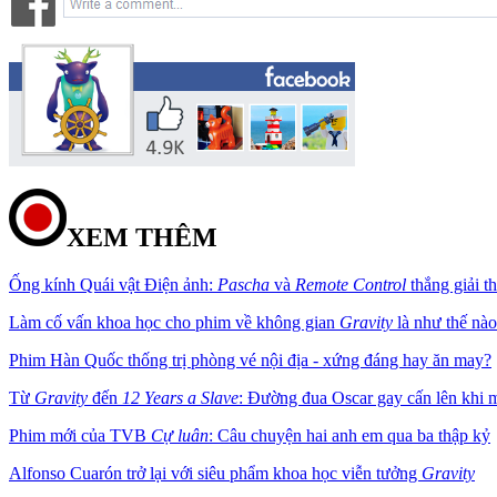
XEM THÊM
Ống kính Quái vật Điện ảnh:
Pascha
và
Remote Control
thắng giải 
Làm cố vấn khoa học cho phim về không gian
Gravity
là như thế nào
Phim Hàn Quốc thống trị phòng vé nội địa - xứng đáng hay ăn may?
Từ
Gravity
đến
12 Years a Slave
: Đường đua Oscar gay cấn lên khi m
Phim mới của TVB
Cự luân
: Câu chuyện hai anh em qua ba thập kỷ
Alfonso Cuarón trở lại với siêu phẩm khoa học viễn tưởng
Gravity