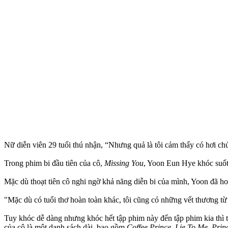
Nữ diễn viên 29 tuổi thú nhận, “Nhưng quả là tôi cảm thấy có hơi chút
Trong phim bi đầu tiên của cô,
Missing You
, Yoon Eun Hye khóc suốt 
Mặc dù thoạt tiên cô nghi ngờ khả năng diễn bi của mình, Yoon đã hoà
"Mặc dù có tuổi thơ hoàn toàn khác, tôi cũng có những vết thương từ 
Tuy khóc dễ dàng nhưng khóc hết tập phim này đến tập phim kia thì th
của cô là một danh sách dài, bao gồm
Coffee Prince
,
Lie To Me
,
Prin