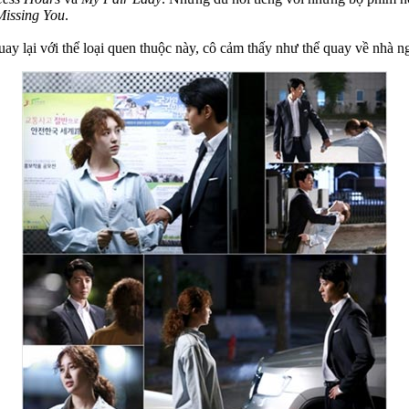
Missing You
.
quay lại với thể loại quen thuộc này, cô cảm thấy như thể quay về nhà 