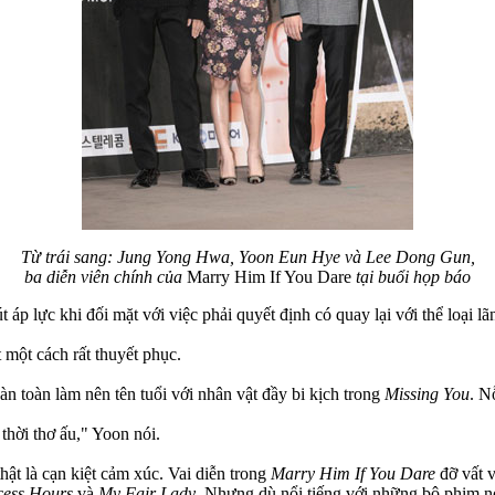
Từ trái sang: Jung Yong Hwa, Yoon Eun Hye và Lee Dong Gun,
ba diễn viên chính của
Marry Him If You Dare
tại buổi họp báo
 áp lực khi đối mặt với việc phải quyết định có quay lại với thể loại 
một cách rất thuyết phục.
n toàn làm nên tên tuổi với nhân vật đầy bi kịch trong
Missing You
. N
thời thơ ấu," Yoon nói.
ật là cạn kiệt cảm xúc. Vai diễn trong
Marry Him If You Dare
đỡ vất v
cess Hours
và
My Fair Lady
. Nhưng dù nổi tiếng với những bộ phim nói