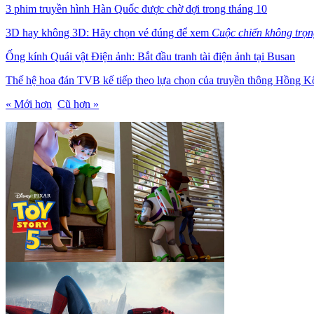
3 phim truyền hình Hàn Quốc được chờ đợi trong tháng 10
3D hay không 3D: Hãy chọn vé đúng để xem
Cuộc chiến không trọn
Ống kính Quái vật Điện ảnh: Bắt đầu tranh tài điện ảnh tại Busan
Thế hệ hoa đán TVB kế tiếp theo lựa chọn của truyền thông Hồng 
« Mới hơn
Cũ hơn »