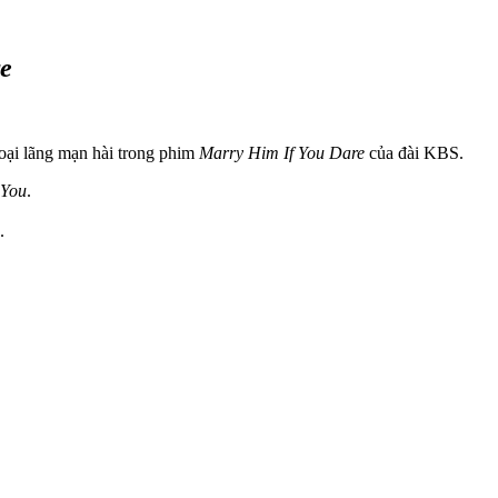
e
oại lãng mạn hài trong phim
Marry Him If You Dare
của đài KBS.
 You
.
.