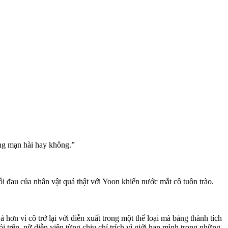
lãng mạn hài hay không.”
ỗi đau của nhân vật quá thật với Yoon khiến nước mắt cô tuôn trào.
ả hơn vì cô trở lại với diễn xuất trong một thể loại mà bảng thành tích
 trên, nữ diễn viên từng chịu chỉ trích vì giới hạn mình trong những