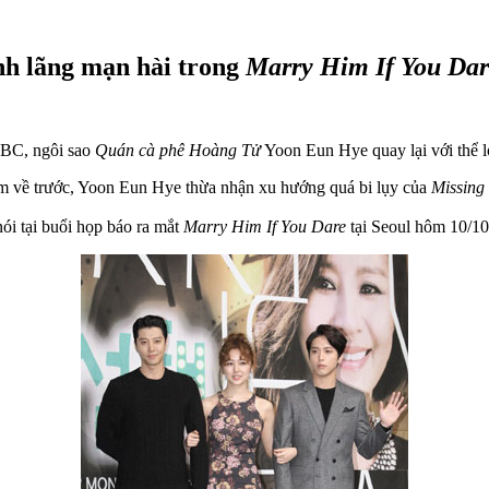
nh lãng mạn hài trong
Marry Him If You Dar
BC, ngôi sao
Quán cà phê Hoàng Tử
Yoon Eun Hye quay lại với thể l
năm về trước, Yoon Eun Hye thừa nhận xu hướng quá bi lụy của
Missing
ói tại buổi họp báo ra mắt
Marry Him If You Dare
tại Seoul hôm 10/10