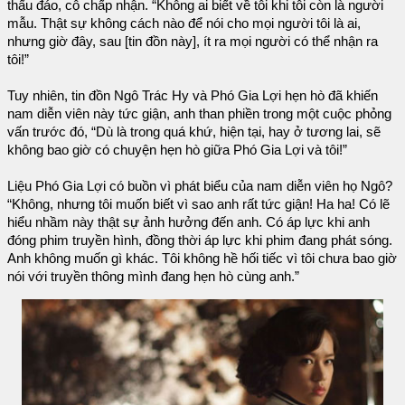
thấu đáo, cô chấp nhận. “Không ai biết về tôi khi tôi còn là người
mẫu. Thật sự không cách nào để nói cho mọi người tôi là ai,
nhưng giờ đây, sau [tin đồn này], ít ra mọi người có thể nhận ra
tôi!”
Tuy nhiên, tin đồn Ngô Trác Hy và Phó Gia Lợi hẹn hò đã khiến
nam diễn viên này tức giận, anh than phiền trong một cuộc phỏng
vấn trước đó, “Dù là trong quá khứ, hiện tại, hay ở tương lai, sẽ
không bao giờ có chuyện hẹn hò giữa Phó Gia Lợi và tôi!”
Liệu Phó Gia Lợi có buồn vì phát biểu của nam diễn viên họ Ngô?
“Không, nhưng tôi muốn biết vì sao anh rất tức giận! Ha ha! Có lẽ
hiểu nhầm này thật sự ảnh hưởng đến anh. Có áp lực khi anh
đóng phim truyền hình, đồng thời áp lực khi phim đang phát sóng.
Anh không muốn gì khác. Tôi không hề hối tiếc vì tôi chưa bao giờ
nói với truyền thông mình đang hẹn hò cùng anh.”