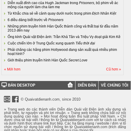
Diễn xuất đỉnh cao của Hugh Jackman trong
Prisoners
, bộ phim về ác
mộng của người làm cha làm mẹ
Từ Khắc chia sẻ về cảnh quay dưới nước trong phim
Địch Nhân Kiệt
6 điều đáng biết trước về
Prisoners
Những phim truyền hình Hàn Quốc thành công và thất bại từ đầu năm
2013 đến nay
Ống kính Quái vật Điện ảnh: Trần Khả Tân và Triệu Vy đoạt giải Kim Kê
Cuộc chiến lớn ở Trung Quốc xung quanh
Tiểu thời đại
Phải chăng các hãng phim Hollywood đang sản xuất quá nhiều phim
hoạt hình?
Giới thiệu phim truyền hình Hàn Quốc
Secret Love
« Mới hơn
Cũ hơn »
BẢN DESKTOP
DIỄN ĐÀN
VỀ CHÚNG TÔI
© Quaivatdienanh.com, since 2010
» Trang web do các thành viên Diễn đàn Quái vật Điện ảnh xây dựng và
phát triển, tự nguyện và phi lợi nhuận. » Trang web không chứa bất cứ nội
dung quảng cáo nào. » Mọi hoạt động tuân thủ luật pháp Việt Nam. » Chỉ
được chia sẻ bài viết / thông tin từ Quaivatdienanh.com với tư cách cá nhân
và dưới hình thức share link trực tiếp. Các hạ tầng mạng / website / đơn vị tổ
chức muốn sử dụng bài viết / thông tin từ Quaivatdienanh.com (trích đăng
một phần hoặc toàn bộ) phải có sự đồng ý của chúng tôi.