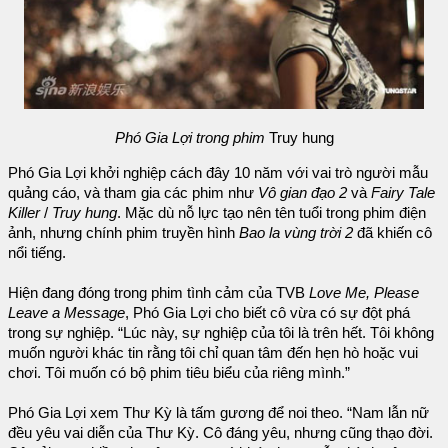
Phó Gia Lợi trong phim
Truy hung
Phó Gia Lợi khởi nghiệp cách đây 10 năm với vai trò người mẫu
quảng cáo, và tham gia các phim như
Vô gian đạo 2
và
Fairy Tale
Killer
/
Truy hung
. Mặc dù nỗ lực tạo nên tên tuổi trong phim điện
ảnh, nhưng chính phim truyền hình
Bao la vùng trời 2
đã khiến cô
nổi tiếng.
Hiện đang đóng trong phim tình cảm của TVB
Love Me, Please
Leave a Message
, Phó Gia Lợi cho biết cô vừa có sự đột phá
trong sự nghiệp. “Lúc này, sự nghiệp của tôi là trên hết. Tôi không
muốn người khác tin rằng tôi chỉ quan tâm đến hẹn hò hoặc vui
chơi. Tôi muốn có bộ phim tiêu biểu của riêng mình.”
Phó Gia Lợi xem Thư Kỳ là tấm gương để noi theo. “Nam lẫn nữ
đều yêu vai diễn của Thư Kỳ. Cô đáng yêu, nhưng cũng thạo đời.