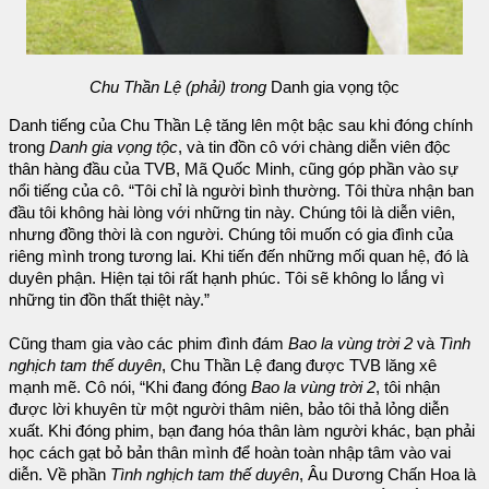
Chu Thần Lệ (phải) trong
Danh gia vọng tộc
Danh tiếng của Chu Thần Lệ tăng lên một bậc sau khi đóng chính
trong
Danh gia vọng tộc
, và tin đồn cô với chàng diễn viên độc
thân hàng đầu của TVB, Mã Quốc Minh, cũng góp phần vào sự
nổi tiếng của cô. “Tôi chỉ là người bình thường. Tôi thừa nhận ban
đầu tôi không hài lòng với những tin này. Chúng tôi là diễn viên,
nhưng đồng thời là con người. Chúng tôi muốn có gia đình của
riêng mình trong tương lai. Khi tiến đến những mối quan hệ, đó là
duyên phận. Hiện tại tôi rất hạnh phúc. Tôi sẽ không lo lắng vì
những tin đồn thất thiệt này.”
Cũng tham gia vào các phim đình đám
Bao la vùng trời 2
và
Tình
nghịch tam thế duyên
, Chu Thần Lệ đang được TVB lăng xê
mạnh mẽ. Cô nói, “Khi đang đóng
Bao la vùng trời 2
, tôi nhận
được lời khuyên từ một người thâm niên, bảo tôi thả lỏng diễn
xuất. Khi đóng phim, bạn đang hóa thân làm người khác, bạn phải
học cách gạt bỏ bản thân mình để hoàn toàn nhập tâm vào vai
diễn. Về phần
Tình nghịch tam thế duyên
, Âu Dương Chấn Hoa là