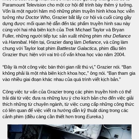
Paramount Television cho một cơ hội để trình bày thêm ý tưởng.
Vốn là một người hâm mộ những phim truyền hình khoa học viễn
tưởng như
Doctor Who
, Grazier bắt lấy cơ hội và cuối cùng gầy
dựng được mối quan hệ dẫn đến tác phẩm truyền hình sau này
cùng với hai nhà biên kịch của
Trek
Michael Taylor và Bryan
Fuller, những người tiếp tục sản xuất những phim như
Defiance
và
Hannibal
. Hiện tại, Grazier đang làm
Defiance
, và cũng làm
chung với Taylor loạt phim
Battlestar Galactica
, phim đầu tiên
Grazier thực hiện với vai trò cố vấn khoa học vào năm 2004.
“Đây là một công việc bán thời gian rất thú vị,” Grazier nói. “Bạn
không phải là một nhà biên kịch khoa học,” ông nói. “Bạn tham gia
vào nhiều giai đoạn khác nhau của quá trình viết kịch bản.”
Công việc tư vấn của Grazier trong các phim truyền hình có thể
trải dài từ việc đưa ra những lưu ý cho kịch bản cho đến việc giải
thích những từ chuyên ngành, từ việc cung cấp những công thức
có liên quan đế việc viết ra hướng dẫn kỹ thuật dùng trong các
cảnh phim (điều càng cần thiết hơn trong
Eureka
.)