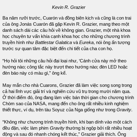
Kevin R. Grazier
Ba năm rưỡi trước, Cuarón và đồng biên kịch và cũng là con trai
của ông Jonás Cuarón đã gặp Kevin R. Grazier, mang theo một
danh sách dài các câu hỏi về không gian. Grazier, một nhà khoa
học chuyên tư vấn khía cạnh khoa học cho những chương trình
truyền hình như
Battlestar Galatica
và
Eureka
, nói ông ấn tượng
trước sự quan tâm đặc biệt đến chi tiết của cha con họ.
“Họ hỏi tôi những câu hỏi đại loại như, ‘Cánh cửa này mở theo
hướng nào; công tắc này trượt theo hướng nào; đèn LED hoặc
đèn báo này có màu gì,” ông kể.
May mắn cho nhà Cuarons, Grazier đã làm việc song song trong
cả hai lĩnh vực giải trí và nghiên cứu vũ trụ trong mười năm qua.
Ở thời điểm đó, ông đang làm việc bán thời gian cho chương trình
Chòm sao của NASA, mang đến cho ông rất nhiều kinh nghiệm
thiết thực, ví dụ, trên tàu Soyuz của Nga giống như trong
Gravity
.
“Không như chương trình truyền hình, khi bạn dính vào một cách
đều đặn, việc làm phim
Gravity
thường bị ngộp bởi rất nhiều hoạt
động và sau đó nhanh chóng kết thúc,” Grazier giải thích. Ông