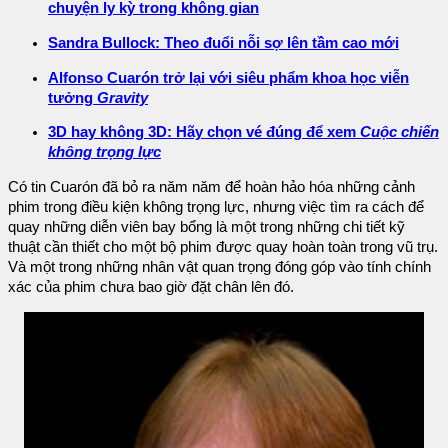
chuyện ly kỳ trong không gian
Sandra Bullock: Theo đuổi nỗi sợ lên tầm cao mới
Alfonso Cuarón trở lại với siêu phẩm khoa học viễn
tưởng
Gravity
3D hay không 3D: Hãy chọn vé đúng để xem
Cuộc chiến
không trọng lực
Có tin Cuarón đã bỏ ra năm năm để hoàn hảo hóa những cảnh
phim trong điều kiện không trọng lực, nhưng việc tìm ra cách để
quay những diễn viên bay bổng là một trong những chi tiết kỹ
thuật cần thiết cho một bộ phim được quay hoàn toàn trong vũ trụ.
Và một trong những nhân vật quan trọng đóng góp vào tính chính
xác của phim chưa bao giờ đặt chân lên đó.