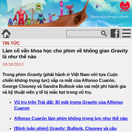
TIN TỨC
Làm cố vấn khoa học cho phim về không gian
Gravity
là như thế nào
10/10/2013
Trong phim
Gravity
(phát hành ở Việt Nam với tựa
Cuộc
chiến không trọng lực
) sắp ra mắt của Alfonso Cuarón,
George Clooney và Sandra Bullock vào vai một phi hành gia
và kỹ thuật viên y tế bị mắc kẹt trong vũ trụ.
Vũ trụ trên Trái đất: Bí mật trong
Gravity
của Alfonso
Cuaron
Alfonso Cuarón làm phim không trọng lực như thế nào
[Bình luận phim]
Gravity
: Bullock, Clooney và câu