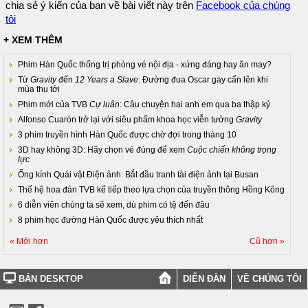
chia sẻ ý kiến của bạn về bài viết này trên
Facebook của chúng
tôi
+ XEM THÊM
Phim Hàn Quốc thống trị phòng vé nội địa - xứng đáng hay ăn may?
Từ
Gravity
đến
12 Years a Slave
: Đường đua Oscar gay cấn lên khi
mùa thu tới
Phim mới của TVB
Cự luân
: Câu chuyện hai anh em qua ba thập kỷ
Alfonso Cuarón trở lại với siêu phẩm khoa học viễn tưởng
Gravity
3 phim truyền hình Hàn Quốc được chờ đợi trong tháng 10
3D hay không 3D: Hãy chọn vé đúng để xem
Cuộc chiến không trọng
lực
Ống kính Quái vật Điện ảnh: Bắt đầu tranh tài điện ảnh tại Busan
Thế hệ hoa đán TVB kế tiếp theo lựa chọn của truyền thông Hồng Kông
6 diễn viên chúng ta sẽ xem, dù phim có tệ đến đâu
8 phim học đường Hàn Quốc được yêu thích nhất
« Mới hơn
Cũ hơn »
BẢN DESKTOP
DIỄN ĐÀN
VỀ CHÚNG TÔI