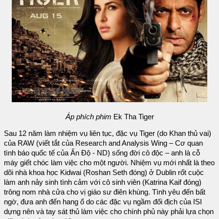
Áp phích phim
Ek Tha Tiger
Sau 12 năm làm nhiệm vụ liên tục, đặc vụ Tiger (do Khan thủ vai)
của RAW (viết tắt của Research and Analysis Wing – Cơ quan
tình báo quốc tế của Ấn Độ - ND) sống đời cô độc – anh là cỗ
máy giết chóc làm việc cho một người. Nhiệm vụ mới nhất là theo
dõi nhà khoa học Kidwai (Roshan Seth đóng) ở Dublin rốt cuộc
làm anh nảy sinh tình cảm với cô sinh viên (Katrina Kaif đóng)
trông nom nhà cửa cho vị giáo sư điên khùng. Tình yêu đến bất
ngờ, đưa anh đến hang ổ do các đặc vụ ngầm đối địch của ISI
dựng nên và tay sát thủ làm việc cho chính phủ này phải lựa chọn