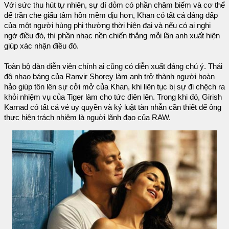
Với sức thu hút tự nhiên, sự dí dỏm có phần châm biếm và cơ thể
để trần che giấu tâm hồn mềm dịu hơn, Khan có tất cả dáng dấp
của một người hùng phi thường thời hiện đại và nếu có ai nghi
ngờ điều đó, thì phần nhạc nền chiến thắng mỗi lần anh xuất hiện
giúp xác nhận điều đó.
Toàn bộ dàn diễn viên chính ai cũng có diễn xuất đáng chú ý. Thái
độ nhạo báng của Ranvir Shorey làm anh trở thành người hoàn
hảo giúp tôn lên sự cởi mở của Khan, khi liên tục bị sự đi chệch ra
khỏi nhiệm vụ của Tiger làm cho tức điên lên. Trong khi đó, Girish
Karnad có tất cả vẻ uy quyền và kỷ luật tàn nhẫn cần thiết để ông
thực hiện trách nhiệm là nguời lãnh đạo của RAW.