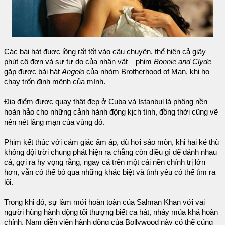
Các bài hát đuợc lồng rất tốt vào câu chuyện, thể hiện cả giây
phút cô đơn và sự tự do của nhân vật – phim
Bonnie and Clyde
gặp được bài hát
Angelo
của nhóm Brotherhood of Man, khi họ
chạy trốn định mệnh của mình.
Địa điểm được quay thật đẹp ở Cuba và Istanbul là phông nền
hoàn hảo cho những cảnh hành động kịch tính, đồng thời cũng vẽ
nên nét lãng mạn của vùng đó.
Phim kết thúc với cảm giác ấm áp, dù hơi sáo mòn, khi hai kẻ thù
không đội trời chung phát hiện ra chẳng còn điều gì để đánh nhau
cả, gợi ra hy vọng rằng, ngay cả trên một cái nền chính trị lớn
hơn, vẫn có thể bỏ qua những khác biệt và tình yêu có thể tìm ra
lối.
Trong khi đó, sự làm mới hoàn toàn của Salman Khan với vai
người hùng hành động tối thượng biết ca hát, nhảy múa khá hoàn
chỉnh. Nam diễn viên hành động của Bollywood này có thể củng