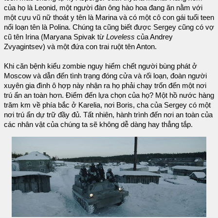
của họ là Leonid, một người đàn ông hào hoa đang ăn nằm với
một cựu vũ nữ thoát y tên là Marina và có một cô con gái tuổi teen
nổi loạn tên là Polina. Chúng ta cũng biết được Sergey cũng có vợ
cũ tên Irina (Maryana Spivak từ
Loveless
của Andrey
Zvyagintsev) và một đứa con trai ruột tên Anton.
Khi căn bệnh kiểu zombie nguy hiểm chết người bùng phát ở
Moscow và dẫn đến tình trạng đóng cửa và rối loạn, đoàn người
xuyên gia đình ô hợp này nhận ra họ phải chạy trốn đến một nơi
trú ẩn an toàn hơn. Điểm đến lựa chọn của họ? Một hồ nước hàng
trăm km về phía bắc ở Karelia, nơi Boris, cha của Sergey có một
nơi trú ẩn dự trữ đầy đủ. Tất nhiên, hành trình đến nơi an toàn của
các nhân vật của chúng ta sẽ không dễ dàng hay thẳng tắp.