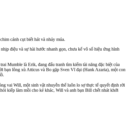
 chim cánh cụt biết hát và nhảy múa.
nhịp điệu và sự hài hước nhanh gọn, chưa kể vô số hiệu ứng hình
ai Mumble là Erik, đang đấu tranh tìm kiếm tài năng đặc biệt của
ời bạn lông xù Atticus và Bo gặp Sven Vĩ đại (Hank Azaria), một con
lồ.
ng vai Will, một sinh vật nhuyễn thể luôn lo sợ thực tế quyết định rời
khỏi kiếp làm mồi cho kẻ khác, Will và anh bạn Bill chết nhát khởi