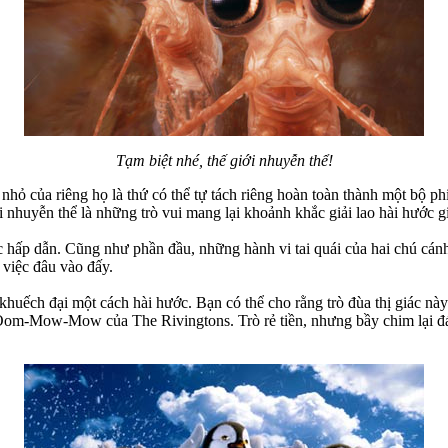
Tạm biệt nhé, thế giới nhuyễn thể!
nhỏ của riêng họ là thứ có thể tự tách riêng hoàn toàn thành một bộ 
i nhuyễn thể là những trò vui mang lại khoảnh khắc giải lao hài hước g
ấp dẫn. Cũng như phần đầu, những hành vi tai quái của hai chú cánh c
việc đâu vào đấy.
t khuếch đại một cách hài hước. Bạn có thể cho rằng trò đùa thị giác n
Oom-Mow-Mow của The Rivingtons. Trò rẻ tiền, nhưng bầy chim lại đán