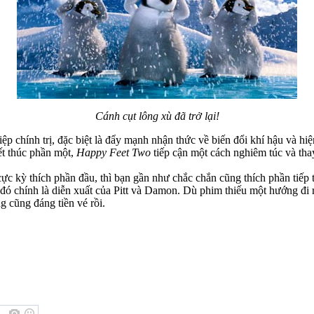
Cánh cụt lông xù đã trở lại!
p chính trị, đặc biệt là đẩy mạnh nhận thức về biến đổi khí hậu và h
ết thúc phần một,
Happy Feet Two
tiếp cận một cách nghiêm túc và tha
cực kỳ thích phần đầu, thì bạn gần như chắc chắn cũng thích phần tiế
m đó chính là diễn xuất của Pitt và Damon. Dù phim thiếu một hướng đi 
 cũng đáng tiền vé rồi.