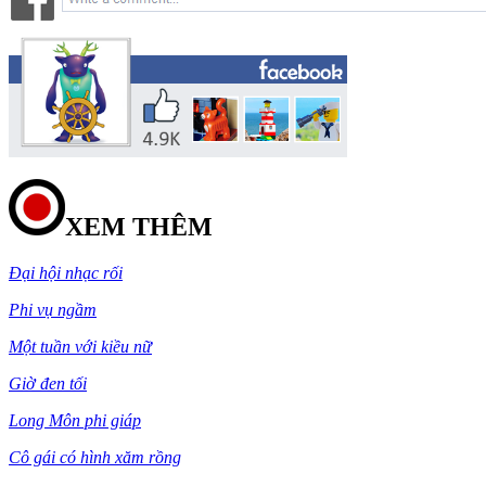
XEM THÊM
Đại hội nhạc rối
Phi vụ ngầm
Một tuần với kiều nữ
Giờ đen tối
Long Môn phi giáp
Cô gái có hình xăm rồng