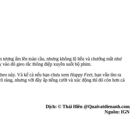
iện tượng ấm lên toàn cầu, nhưng không lộ liễu và chướng mắt như
y vào đó gieo rắc thông điệp xuyên suốt bộ phim.
p theo này. Và kể cả nếu bạn chưa xem
Happy Feet
, bạn vẫn tìm ra
rõ ràng, nhưng với đầy ắp tiếng cười và xúc động thì đó còn hơn cả
Dịch: © Thái Hiền @Quaivatdienanh.com
Nguồn: IGN