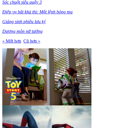
Sóc chuột siêu quậy 3
Điệp vụ bất khả thi: Mật lệnh bóng ma
Giáng sinh phiêu lưu ký
Dương môn nữ tướng
« Mới hơn
Cũ hơn »