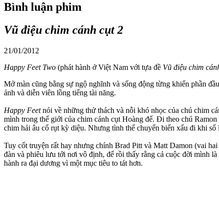
Bình luận phim
Vũ điệu chim cánh cụt 2
21/01/2012
Happy Feet Two
(phát hành ở Việt Nam với tựa đề
Vũ điệu chim cánh
Mở màn cũng bằng sự ngộ nghĩnh và sống động từng khiến phần đầu ti
ảnh và diễn viên lồng tiếng tài năng.
Happy Feet
nói về những thử thách và nỗi khó nhọc của chú chim cán
mình trong thế giới của chim cánh cụt Hoàng đế. Đi theo chú Ramon 
chim hải âu cổ rụt kỳ diệu. Nhưng tình thế chuyển biến xấu đi khi số
Tuy cốt truyện rất hay nhưng chính Brad Pitt và Matt Damon (vai hai W
đàn và phiêu lưu tới nơi vô định, để rồi thấy rằng cả cuộc đời mình l
hành ra đại dương vì một mục tiêu to tát hơn.