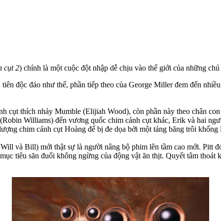
 cụt 2
) chính là một cuộc đột nhập dễ chịu vào thế giới của những chú
ên độc đáo như thế, phần tiếp theo của George Miller đem đến nhiều 
h cụt thích nhảy Mumble (Elijiah Wood), còn phần này theo chân con tr
(Robin Williams) đến vương quốc chim cánh cụt khác, Erik và hai ngư
 lượng chim cánh cụt Hoàng đế bị đe dọa bởi một tảng băng trôi khổng 
ill và Bill) mới thật sự là người nâng bộ phim lên tầm cao mới. Pitt đó
à mục tiêu săn đuổi không ngừng của động vật ăn thịt. Quyết tâm thoát 