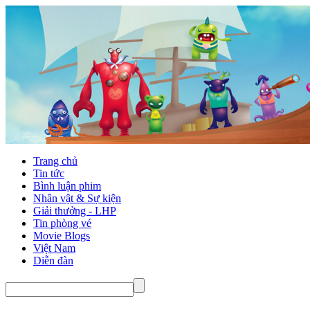
Trang chủ
Tin tức
Bình luận phim
Nhân vật & Sự kiện
Giải thưởng - LHP
Tin phòng vé
Movie Blogs
Việt Nam
Diễn đàn