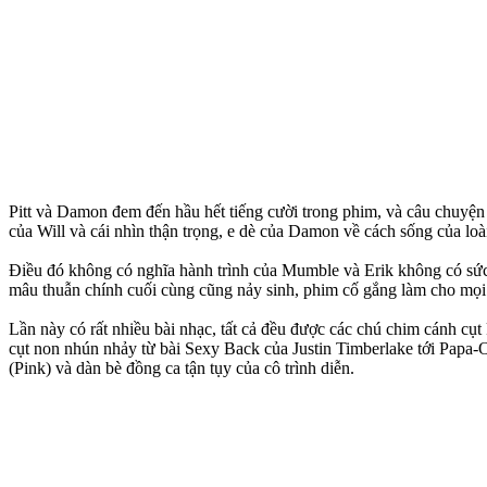
Pitt và Damon đem đến hầu hết tiếng cười trong phim, và câu chuyện 
của Will và cái nhìn thận trọng, e dè của Damon về cách sống của loà
Điều đó không có nghĩa hành trình của Mumble và Erik không có sức h
mâu thuẫn chính cuối cùng cũng nảy sinh, phim cố gắng làm cho mọi 
Lần này có rất nhiều bài nhạc, tất cả đều được các chú chim cánh cụ
cụt non nhún nhảy từ bài Sexy Back của Justin Timberlake tới Papa-
(Pink) và dàn bè đồng ca tận tụy của cô trình diễn.