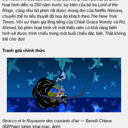
hoạt hình diễn ra 250 năm trước sự kiện của bộ ba
Lord of the
Rings
, cũng như bộ phim rất được mong đợi của Netflix
Nimona
,
chuyển thể từ tiểu thuyết đồ họa ăn khách theo
The New York
Times
. Với sự tham gia lồng tiếng của Chloë Grace Moretz và Riz
Ahmed, bộ phim hoạt hình về một thiếu niên có khả năng biến
hình sẽ được trình chiếu trong một buổi chiếu đặc biệt. Thật không
thể chờ đợi!
Tranh giải chính thức
Sirocco et le Royaume des courants d’air
— Benoît Chieux
(Bỉ/Pháp) (phim khai mạc, ảnh)