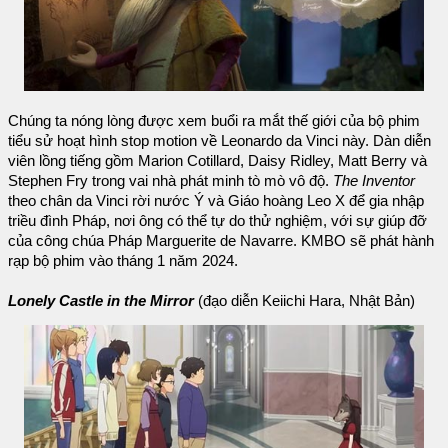
Chúng ta nóng lòng được xem buổi ra mắt thế giới của bộ phim
tiểu sử hoạt hình stop motion về Leonardo da Vinci này. Dàn diễn
viên lồng tiếng gồm Marion Cotillard, Daisy Ridley, Matt Berry và
Stephen Fry trong vai nhà phát minh tò mò vô độ.
The Inventor
theo chân da Vinci rời nước Ý và Giáo hoàng Leo X để gia nhập
triều đình Pháp, nơi ông có thể tự do thử nghiệm, với sự giúp đỡ
của công chúa Pháp Marguerite de Navarre. KMBO sẽ phát hành
rạp bộ phim vào tháng 1 năm 2024.
Lonely Castle in the Mirror
(đạo diễn Keiichi Hara, Nhật Bản)