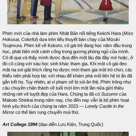
Phim mới của nhà làm phim Nhật Bản nổi tiếng Keiichi Hara (
Miss
Hokusai
,
Colorful
) dựa trên tiểu thuyết bán chạy của Mizuki
Tsujimura. Phim kể về Kokoro, cô gái trẻ đang học năm đầu trung
học, phát hiện một cánh cổng trong gương phòng ngủ của mình.
Cô đi qua và thấy mình được đưa đến một lâu đài đầy mê hoặc, ở
đó cô cùng với sáu học sinh khác tham gia. Khi một cô gái đeo
mặt nạ sói giải thích rằng họ được mời tham gia một trò chơi, các
thiếu niên phải hợp tác với nhau để khám phá mối liên hệ bí ẩn đã
gắn kết họ. Tuy nhiên, ai vi phạm sẽ bị sói ăn thịt. Phim trông như
câu chuyện chân thành về tuổi mới lớn một lần nữa giới thiệu
những nét vẽ tuyệt đẹp của Hara. Chúng ta đã có
Suzume
của
Makoto Shinkai trong năm nay, cho đến nay vẫn là bộ phim hoạt
hình yêu thích của chúng ta năm 2023 —
Lonely Castle in the
Mirror
có thể làm rung chuyển mọi thứ.
Art College 1994
(đạo diễn Lưu Kiện, Trung Quốc)