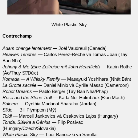
White Plastic Sky
Contrechamp
Adam change lentement
— Joël Vaudreuil (Canada)
Heavies Tendres
— Carlos Perez-Reche và Tomas Joan (Tây
Ban Nha)
Johnny & Me
(
Eine Zeitreise mit John Heartfield
) — Katrin Rothe
(Áo/Thụy Sĩ/Đức)
Komada — A Whisky Family
— Masayuki Yoshihara (Nhật Bản)
La Grotte sacrée
— Daniel Minlo và Cyrille Masso (Cameroon)
Robot Dreams
— Pablo Berger (Tây Ban Nha/Pháp)
Rosa and the Stone Troll
— Karla Nor Holmbäck (Đan Mạch)
Saleem
— Cynthia Madanat Sharaiha (Jordan)
Slide
— Bill Plympton (Mỹ)
Toldi
— Marcell Jankovics và Csakovics Lajos (Hungary)
Tonda, Slávka a Génius
— Filip Posivac
(Hungary/Czech/Slovakia)
White Plastic Sky
— Tibor Banoczki và Sarolta