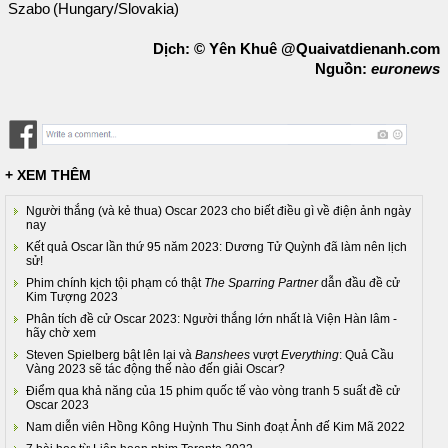
Szabo (Hungary/Slovakia)
Dịch: © Yên Khuê @Quaivatdienanh.com
Nguồn:
euronews
+ XEM THÊM
Người thắng (và kẻ thua) Oscar 2023 cho biết điều gì về điện ảnh ngày
nay
Kết quả Oscar lần thứ 95 năm 2023: Dương Tử Quỳnh đã làm nên lịch
sử!
Phim chính kịch tội phạm có thật
The Sparring Partner
dẫn đầu đề cử
Kim Tượng 2023
Phân tích đề cử Oscar 2023: Người thắng lớn nhất là Viện Hàn lâm -
hãy chờ xem
Steven Spielberg bật lên lại và
Banshees
vượt
Everything
: Quả Cầu
Vàng 2023 sẽ tác động thế nào đến giải Oscar?
Điểm qua khả năng của 15 phim quốc tế vào vòng tranh 5 suất đề cử
Oscar 2023
Nam diễn viên Hồng Kông Huỳnh Thu Sinh đoạt Ảnh đế Kim Mã 2022