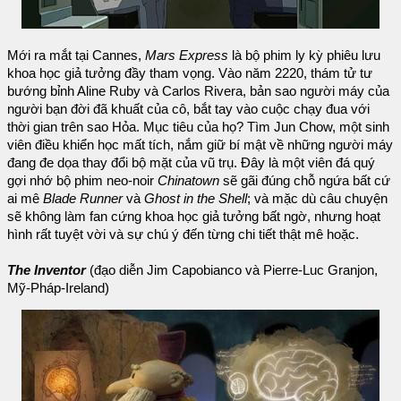
Mới ra mắt tại Cannes,
Mars Express
là bộ phim ly kỳ phiêu lưu
khoa học giả tưởng đầy tham vọng. Vào năm 2220, thám tử tư
bướng bỉnh Aline Ruby và Carlos Rivera, bản sao người máy của
người bạn đời đã khuất của cô, bắt tay vào cuộc chạy đua với
thời gian trên sao Hỏa. Mục tiêu của họ? Tìm Jun Chow, một sinh
viên điều khiển học mất tích, nắm giữ bí mật về những người máy
đang đe dọa thay đổi bộ mặt của vũ trụ. Đây là một viên đá quý
gợi nhớ bộ phim neo-noir
Chinatown
sẽ gãi đúng chỗ ngứa bất cứ
ai mê
Blade Runner
và
Ghost in the Shell
; và mặc dù câu chuyện
sẽ không làm fan cứng khoa học giả tưởng bất ngờ, nhưng hoạt
hình rất tuyệt vời và sự chú ý đến từng chi tiết thật mê hoặc.
The Inventor
(đạo diễn Jim Capobianco và Pierre-Luc Granjon,
Mỹ-Pháp-Ireland)