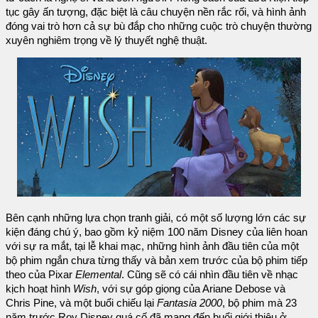
tục gây ấn tượng, đặc biệt là câu chuyện nền rắc rối, và hình ảnh
đóng vai trò hơn cả sự bù đắp cho những cuộc trò chuyện thường
xuyên nghiêm trọng về lý thuyết nghệ thuật.
Bên cạnh những lựa chọn tranh giải, có một số lượng lớn các sự
kiện đáng chú ý, bao gồm kỷ niệm 100 năm Disney của liên hoan
với sự ra mắt, tại lễ khai mạc, những hình ảnh đầu tiên của một
bộ phim ngắn chưa từng thấy và bản xem trước của bộ phim tiếp
theo của Pixar
Elemental
. Cũng sẽ có cái nhìn đầu tiên về nhạc
kịch hoạt hình
Wish
, với sự góp giọng của Ariane Debose và
Chris Pine, và một buổi chiếu lại
Fantasia 2000
, bộ phim mà 23
năm trước Roy Disney quá cố đã mang đến buổi giới thiệu ở