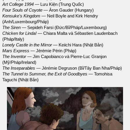
Art College 1994
— Lưu Kiện (Trung Quốc)
Four Souls of Coyote
— Áron Gauder (Hungary)
Kensuke's Kingdom
— Neil Boyle and Kirk Hendry
(Anh/Luxembourg/Pháp)
The Siren
— Sepideh Farsi (Đức/Bỉ/Pháp/Luxembourg)
Chicken for Linda!
— Chiara Malta và Sébastien Laudenbach
(Pháp/Italy)
Lonely Castle in the Mirror
— Keiichi Hara (Nhật Bản)
Mars Express
— Jérémie Périn (Pháp)
The Inventor
— Jim Capobianco và Pierre-Luc Granjon
(Mỹ/Pháp/Ireland)
The Inseparables
— Jérémie Degruson (Bỉ/Tây Ban Nha/Pháp)
The Tunnel to Summer, the Exit of Goodbyes
— Tomohisa
Taguchi (Nhật Bản)