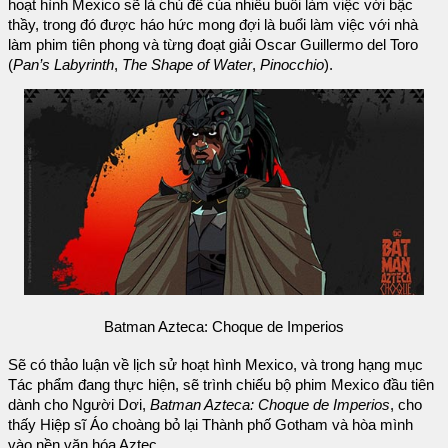
hoạt hình Mexico sẽ là chủ đề của nhiều buổi làm việc với bậc
thầy, trong đó được háo hức mong đợi là buổi làm việc với nhà
làm phim tiên phong và từng đoạt giải Oscar Guillermo del Toro
(
Pan’s Labyrinth
,
The Shape of Water
,
Pinocchio
).
Batman Azteca: Choque de Imperios
Sẽ có thảo luận về lịch sử hoạt hình Mexico, và trong hạng mục
Tác phẩm đang thực hiện, sẽ trình chiếu bộ phim Mexico đầu tiên
dành cho Người Dơi,
Batman Azteca: Choque de Imperios
, cho
thấy Hiệp sĩ Áo choàng bỏ lại Thành phố Gotham và hòa mình
vào nền văn hóa Aztec.