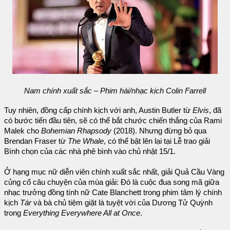
Nam chính xuất sắc – Phim hài/nhạc kịch Colin Farrell
Tuy nhiên, đồng cấp chính kịch với anh, Austin Butler từ
Elvis
, đã
có bước tiến đầu tiên, sẽ có thể bắt chước chiến thắng của Rami
Malek cho
Bohemian Rhapsody
(2018). Nhưng đừng bỏ qua
Brendan Fraser từ
The Whale
, có thể bật lên lại tại Lễ trao giải
Bình chọn của các nhà phê bình vào chủ nhật 15/1.
Ở hạng mục nữ diễn viên chính xuất sắc nhất, giải Quả Cầu Vàng
củng cố câu chuyện của mùa giải: Đó là cuộc đua song mã giữa
nhạc trưởng đồng tính nữ Cate Blanchett trong phim tâm lý chính
kịch
Tár
và bà chủ tiệm giặt là tuyệt vời của Dương Tử Quỳnh
trong
Everything Everywhere All at Once
.