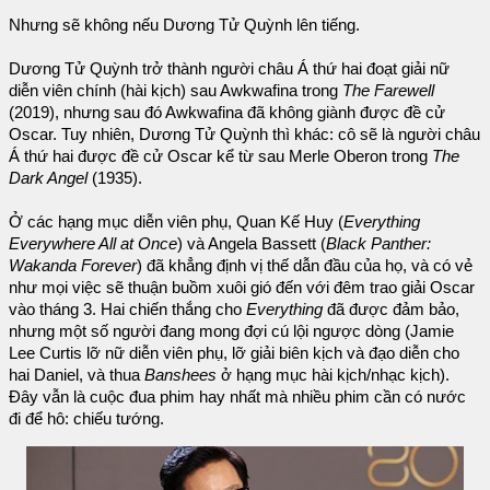
Nhưng sẽ không nếu Dương Tử Quỳnh lên tiếng.
Dương Tử Quỳnh trở thành người châu Á thứ hai đoạt giải nữ
diễn viên chính (hài kịch) sau Awkwafina trong
The Farewell
(2019), nhưng sau đó Awkwafina đã không giành được đề cử
Oscar. Tuy nhiên, Dương Tử Quỳnh thì khác: cô sẽ là người châu
Á thứ hai được đề cử Oscar kể từ sau Merle Oberon trong
The
Dark Angel
(1935).
Ở các hạng mục diễn viên phụ, Quan Kế Huy (
Everything
Everywhere All at Once
) và Angela Bassett (
Black Panther:
Wakanda Forever
) đã khẳng định vị thế dẫn đầu của họ, và có vẻ
như mọi việc sẽ thuận buồm xuôi gió đến với đêm trao giải Oscar
vào tháng 3. Hai chiến thắng cho
Everything
đã được đảm bảo,
nhưng một số người đang mong đợi cú lội ngược dòng (Jamie
Lee Curtis lỡ nữ diễn viên phụ, lỡ giải biên kịch và đạo diễn cho
hai Daniel, và thua
Banshees
ở hạng mục hài kịch/nhạc kịch).
Đây vẫn là cuộc đua phim hay nhất mà nhiều phim cần có nước
đi để hô: chiếu tướng.