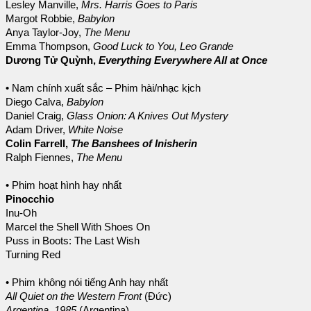
Lesley Manville,
Mrs. Harris Goes to Paris
Margot Robbie,
Babylon
Anya Taylor-Joy,
The Menu
Emma Thompson,
Good Luck to You, Leo Grande
Dương Tử Quỳnh,
Everything Everywhere All at Once
• Nam chính xuất sắc – Phim hài/nhạc kịch
Diego Calva,
Babylon
Daniel Craig,
Glass Onion: A Knives Out Mystery
Adam Driver,
White Noise
Colin Farrell,
The Banshees of Inisherin
Ralph Fiennes,
The Menu
• Phim hoạt hình hay nhất
Pinocchio
Inu-Oh
Marcel the Shell With Shoes On
Puss in Boots: The Last Wish
Turning Red
• Phim không nói tiếng Anh hay nhất
All Quiet on the Western Front
(Đức)
Argentina, 1985
(Argentina)