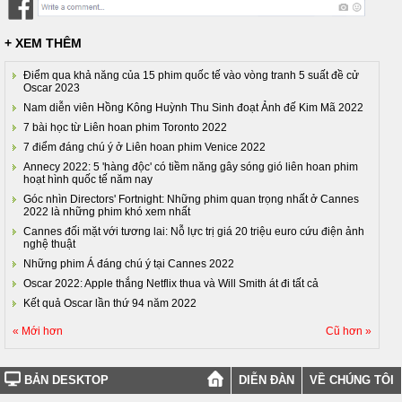
+ XEM THÊM
Điểm qua khả năng của 15 phim quốc tế vào vòng tranh 5 suất đề cử
Oscar 2023
Nam diễn viên Hồng Kông Huỳnh Thu Sinh đoạt Ảnh đế Kim Mã 2022
7 bài học từ Liên hoan phim Toronto 2022
7 điểm đáng chú ý ở Liên hoan phim Venice 2022
Annecy 2022: 5 'hàng độc' có tiềm năng gây sóng gió liên hoan phim
hoạt hình quốc tế năm nay
Góc nhìn Directors' Fortnight: Những phim quan trọng nhất ở Cannes
2022 là những phim khó xem nhất
Cannes đối mặt với tương lai: Nỗ lực trị giá 20 triệu euro cứu điện ảnh
nghệ thuật
Những phim Á đáng chú ý tại Cannes 2022
Oscar 2022: Apple thắng Netflix thua và Will Smith át đi tất cả
Kết quả Oscar lần thứ 94 năm 2022
« Mới hơn
Cũ hơn »
BẢN DESKTOP
DIỄN ĐÀN
VỀ CHÚNG TÔI