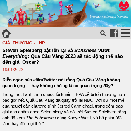
GIẢI THƯỞNG - LHP
Steven Spielberg bật lên lại và
Banshees
vượt
Everything
: Quả Cầu Vàng 2023 sẽ tác động thế nào
đến giải Oscar?
16/01/2023
Diễn ngôn của #filmTwitter nói rằng Quả Cầu Vàng không
quan trọng — hay không chừng là có quan trọng đấy?
Trong một hành trình chuộc lỗi khiến HFPA dễ bị tổn thương hơn
bao giờ hết, Quả Cầu Vàng đã quay trở lại NBC, với sự mới mẻ
của người dẫn chương trình Jerrod Carmichael, trong đêm trao
giải anh châm chọc Scientology và nói với Steven Spielberg rằng
anh đã xem
The Fabelmans
cùng Kanye West, và bộ phim “đã
làm thay đổi mọi thứ.”