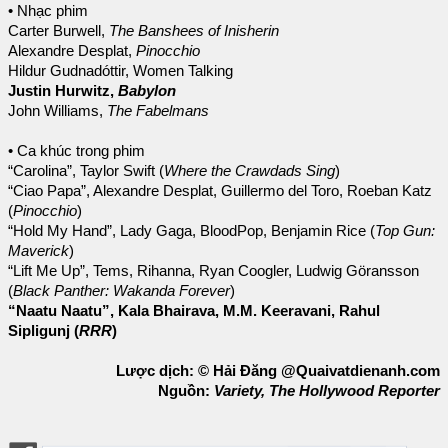
• Nhạc phim
Carter Burwell,
The Banshees of Inisherin
Alexandre Desplat,
Pinocchio
Hildur Gudnadóttir, Women Talking
Justin Hurwitz,
Babylon
John Williams,
The Fabelmans
• Ca khúc trong phim
“Carolina”, Taylor Swift (
Where the Crawdads Sing
)
“Ciao Papa”, Alexandre Desplat, Guillermo del Toro, Roeban Katz
(
Pinocchio
)
“Hold My Hand”, Lady Gaga, BloodPop, Benjamin Rice (
Top Gun:
Maverick
)
“Lift Me Up”, Tems, Rihanna, Ryan Coogler, Ludwig Göransson
(
Black Panther: Wakanda Forever
)
“Naatu Naatu”, Kala Bhairava, M.M. Keeravani, Rahul
Sipligunj (
RRR
)
Lược dịch: © Hải Đăng @Quaivatdienanh.com
Nguồn:
Variety, The Hollywood Reporter