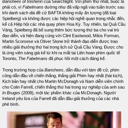
Banshees of Inisherin
của Searchlight. Với phim thứ nhất, buộc là
phải có, vì
Fabelmans
dường như đã vấp ngã vào tuần trước sau
khi danh sách dài đề cử BAFTA không mấy ấn tượng (đã loại
Spielberg) và không được các hiệp hội nghề quan trọng nhắc đến,
kể cả Hiệp hội các nhà quay phim Hoa Kỳ. Tuy nhiên, tại Quả Cầu
Vàng, Spielberg đã bổ sung thêm bức tượng thứ ba cho vai trò
đạo diễn, và hiện đang cùng với Clint Eastwood, Milos Forman,
Martin Scorsese và Oliver Stone trở thành đạo diễn được trao
nhiều giải thưởng thứ hai trong lịch sử Quả Cầu Vàng. Được cho
là ứng viên sáng giá kể từ khi ra mắt tại Liên hoan phim quốc tế
Toronto,
The Fabelmans
đã phục hồi một cách đáng kể.
Trong trường hợp của
Banshees
, dẫn đầu với tám đề cử, phim
cũng dẫn đầu về chiến thắng, thắng giải Phim hay nhất (hài kịch),
Kịch bản hay nhất cho Martin McDonagh và Nam diễn viên chính
cho Colin Farrell, chiến thắng thứ hai trong sự nghiệp của anh sau
In Bruges
(2008), một tác phẩm khác của McDonagh. Người
Ireland yêu lừa của Farrell đã dẫn đầu giải thưởng của các nhà
phê bình.