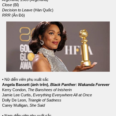
Close
(Bỉ)
Decision to Leave
(Hàn Quốc)
RRR
(Ấn Độ)
• Nữ diễn viên phụ xuất sắc
Angela Bassett (ảnh trên),
Black Panther: Wakanda Forever
Kerry Condon,
The Banshees of Inisherin
Jamie Lee Curtis,
Everything Everywhere All at Once
Dolly De Leon,
Triangle of Sadness
Carey Mulligan,
She Said
• Nam diễn viên phụ xuất sắc