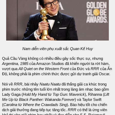
Nam diễn viên phụ xuất sắc Quan Kế Huy
Quả Cầu Vàng không có nhiều điều gây sốc thực sự, nhưng
Argentina, 1985
của Amazon Studios đã khiến người ta rớt hàm,
vượt qua
All Quiet on the Western Front
của Đức và
RRR
của Ấn
Độ, không phải là phim chính thức được gửi dự tranh giải Oscar.
Nói về
RRR
, bài nhảy
Naatu Naatu
đã thắng giải ca khúc trong
phim trước những tên tuổi lớn nhất trong làng âm nhạc bao gồm
Lady Gaga (
Hold My Hand
từ
Top Gun: Maverick
), Rihanna (
Lift
Me Up
từ
Black Panther: Wakanda Forever
) và Taylor Swift
(
Carolina
từ
Where the Crawdads Sing
). Báo hiệu tốt cho chiến
dịch giải thưởng đang tiếp tục tăng tốc.
RRR
có thể là ứng viên