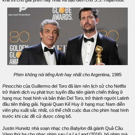
khả thi cho giải phim hay nhất và đạo diễn cho S.S. Rajamouli.
Phim không nói tiếng Anh hay nhất cho
Argentina, 1985
Pinocchio
của Guillermo del Toro đã làm nên lịch sử cho Netflix
trở thành dịch vụ phát trực tuyến đầu tiên giành chiến thắng ở
hạng mục hoạt hình và bản thân Del Toro, trở thành người Latinh
đầu tiên thắng giải. Ngoài Quan Kế Huy ở hạng mục Nam diễn
viên phụ xuất sắc nhất, có thể chốt cuộc đua cho phim hoạt hình
trước khi các đề cử được công bố.
Justin Hurwitz nhà soạn nhạc cho
Babylon
đã giành Quả Cầu
Vàng thứ ba cho nhạc phim sau
La La Land
(2016), bộ phim mà