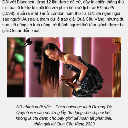
Đối với Blanchett, từng 12 lần được đề cử, đây là chiến thắng thứ
tư của cô kể từ khi nổi lên với phim tiểu sử lịch sử
Elizabeth
(1998). Buổi ra mắt
Tár
ở London hôm thứ tư 11/1 đã ngăn ngôi
sao người Australia tham dự lễ trao giải Quả Cầu Vàng, nhưng dù
sao, cô cũng có khả năng trở thành người thứ tám giành được ba
giải Oscar diễn xuất.
Nữ chính xuất sắc – Phim hài/nhạc kịch Dương Tử
Quỳnh với câu nói lừng lẫy “Im lặng cho chị nói hết,
không là chị đánh cho bây giờ” để hoàn tất phát biểu
nhận giải tại Quả Cầu Vàng 2023