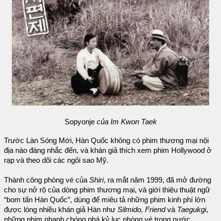
Sopyonje
của Im Kwon Taek
Trước Làn Sóng Mới, Hàn Quốc không có phim thương mại nội
địa nào đáng nhắc đến, và khán giả thích xem phim Hollywood ở
rạp và theo dõi các ngôi sao Mỹ.
Thành công phòng vé của
Shiri
, ra mắt năm 1999, đã mở đường
cho sự nở rộ của dòng phim thương mại, và giới thiệu thuật ngữ
“bom tấn Hàn Quốc”, dùng để miêu tả những phim kinh phí lớn
được lòng nhiều khán giả Hàn như
Silmido, Friend
và
Taegukgi
,
những phim nhanh chóng phá kỷ lục phòng vé trong nước.