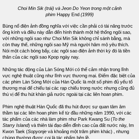
Choi Min Sik (trái) và Jeon Do Yeon trong một cảnh
phim
Happy End
(1999)
Bùng nổ điện ảnh đồng nghĩa với việc cần phải có tài năng trước
ống kính và điều này dẫn đến hình thành một hệ thống ngôi sao,
với những ngôi sao như Choi Min Sik không chỉ sánh bằng, mà
còn thay thế, những ngôi sao Mỹ mà người hâm mộ yêu thích.
Nói một cách bóng bẩy, các ngôi sao điện ảnh thời kỳ đó là tiền
thân của các ngôi sao Kpop ngày nay.
Những tác động của Làn Sóng Mới có thể cảm nhận trong lĩnh
vực nghệ thuật cũng như lĩnh vực thương mại. Điểm đặc biệt của
các phim Làn Sóng Mới của Hàn Quốc là một số phim đủ yếu tố
thương mại để chiếu tại các rạp chiếu trong nước nhưng cũng đủ
thú vị để thu hút khán giả nước ngoài tại các liên hoan phim.
Phim nghệ thuật Hàn Quốc đã thu hút được sự quan tâm âm
thầm tại các liên hoan phim kể từ đầu những năm 1990, với các
tác phẩm của các nhà làm phim như Park Kwang Su (
To the
Starry Island
) và thiên tài đạo diễn đỉnh cao của đất nước này, Im
Kwon Taek (
Sopyonje
và khoảng một trăm phim khác) , nhưng
chúng thường được coi là tác phẩm bên lề.