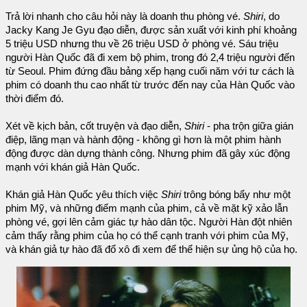
Trả lời nhanh cho câu hỏi này là doanh thu phòng vé.
Shiri
, do
Jacky Kang Je Gyu đạo diễn, được sản xuất với kinh phí khoảng
5 triệu USD nhưng thu về 26 triệu USD ở phòng vé. Sáu triệu
người Hàn Quốc đã đi xem bộ phim, trong đó 2,4 triệu người đến
từ Seoul. Phim đứng đầu bảng xếp hạng cuối năm với tư cách là
phim có doanh thu cao nhất từ trước đến nay của Hàn Quốc vào
thời điểm đó.
Xét về kịch bản, cốt truyện và đạo diễn,
Shiri
- pha trộn giữa gián
điệp, lãng mạn và hành động - không gì hơn là một phim hành
động được dàn dựng thành công. Nhưng phim đã gây xúc động
mạnh với khán giả Hàn Quốc.
Khán giả Hàn Quốc yêu thích việc
Shiri
trông bóng bẩy như một
phim Mỹ, và những điểm mạnh của phim, cả về mặt kỹ xảo lẫn
phòng vé, gợi lên cảm giác tự hào dân tộc. Người Hàn đột nhiên
cảm thấy rằng phim của họ có thể cạnh tranh với phim của Mỹ,
và khán giả tự hào đã đổ xô đi xem để thể hiện sự ủng hộ của họ.