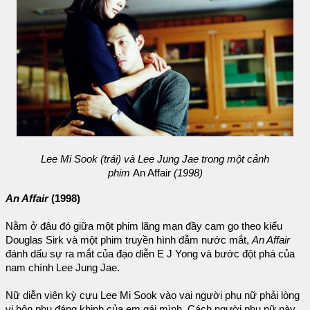
Lee Mi Sook (trái) và Lee Jung Jae trong một cảnh
phim
An Affair
(1998)
An Affair
(1998)
Nằm ở đâu đó giữa một phim lãng mạn đầy cam go theo kiểu
Douglas Sirk và một phim truyền hình đẫm nước mắt,
An Affair
đánh dấu sự ra mắt của đạo diễn E J Yong và bước đột phá của
nam chính Lee Jung Jae.
Nữ diễn viên kỳ cựu Lee Mi Sook vào vai người phụ nữ phải lòng
vị hôn phu đáng khinh của em gái mình. Cách người phụ nữ này