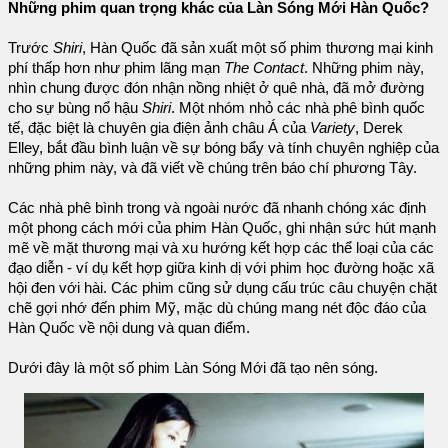
Những phim quan trọng khác của Làn Sóng Mới Hàn Quốc?
Trước
Shiri
, Hàn Quốc đã sản xuất một số phim thương mại kinh
phí thấp hơn như phim lãng mạn
The Contact
. Những phim này,
nhìn chung được đón nhận nồng nhiệt ở quê nhà, đã mở đường
cho sự bùng nổ hậu
Shiri
. Một nhóm nhỏ các nhà phê bình quốc
tế, đặc biệt là chuyên gia điện ảnh châu Á của
Variety
, Derek
Elley, bắt đầu bình luận về sự bóng bẩy và tính chuyên nghiệp của
những phim này, và đã viết về chúng trên báo chí phương Tây.
Các nhà phê bình trong và ngoài nước đã nhanh chóng xác định
một phong cách mới của phim Hàn Quốc, ghi nhận sức hút mạnh
mẽ về mặt thương mại và xu hướng kết hợp các thể loại của các
đạo diễn - ví dụ kết hợp giữa kinh dị với phim học đường hoặc xã
hội đen với hài. Các phim cũng sử dụng cấu trúc câu chuyện chặt
chẽ gợi nhớ đến phim Mỹ, mặc dù chúng mang nét độc đáo của
Hàn Quốc về nội dung và quan điểm.
Dưới đây là một số phim Làn Sóng Mới đã tạo nên sóng.