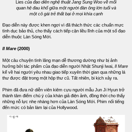
Lies
của đạo diễn nghệ thuật Jang Sung Woo về mối
quan hệ đau khổ giữa một người đàn ông lớn tuổi và
một cô gái trẻ thất bại ở mọi khía cạnh
Đạo diễn này được khen ngợi vì đã thách thức các chuẩn mực
tình dục bảo thủ, cho thấy cách tiếp cận liều lĩnh của một số đạo
diễn thuộc Làn Sóng Mới.
Il Mare
(2000)
Một câu chuyện tình lãng mạn dễ thương dường như bị ảnh
hưởng bởi tác phẩm của đạo diễn người Nhật Shunji Iwai,
Il Mare
kể về hai người yêu nhau giao tiếp xuyên thời gian qua những lá
thư được đặt trong một hộp thư cũ. Tất nhiên, bi kịch xảy ra.
Phim đã đưa nữ diễn viên kiêm cựu người mẫu Jun Ji Hyun trở
thành tâm điểm chú ý của khán giả điện ảnh, đồng thời cho thấy
những nỗ lực nhẹ nhàng hơn của Làn Sóng Mới. Phim nổi tiếng
đến mức có bản làm lại của Hollywood.