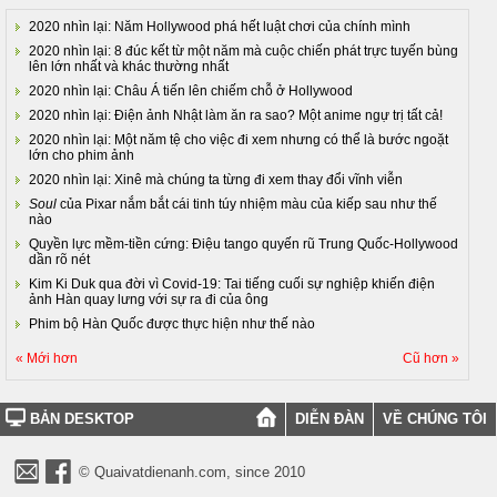
2020 nhìn lại: Năm Hollywood phá hết luật chơi của chính mình
2020 nhìn lại: 8 đúc kết từ một năm mà cuộc chiến phát trực tuyến bùng
lên lớn nhất và khác thường nhất
2020 nhìn lại: Châu Á tiến lên chiếm chỗ ở Hollywood
2020 nhìn lại: Điện ảnh Nhật làm ăn ra sao? Một anime ngự trị tất cả!
2020 nhìn lại: Một năm tệ cho việc đi xem nhưng có thể là bước ngoặt
lớn cho phim ảnh
2020 nhìn lại: Xinê mà chúng ta từng đi xem thay đổi vĩnh viễn
Soul
của Pixar nắm bắt cái tinh túy nhiệm màu của kiếp sau như thế
nào
Quyền lực mềm-tiền cứng: Điệu tango quyến rũ Trung Quốc-Hollywood
dần rõ nét
Kim Ki Duk qua đời vì Covid-19: Tai tiếng cuối sự nghiệp khiến điện
ảnh Hàn quay lưng với sự ra đi của ông
Phim bộ Hàn Quốc được thực hiện như thế nào
« Mới hơn
Cũ hơn »
BẢN DESKTOP
DIỄN ĐÀN
VỀ CHÚNG TÔI
© Quaivatdienanh.com, since 2010