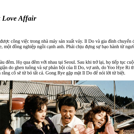
 Love Affair
n được công việc trong nhà máy sản xuất váy. Il Do và gia đình chuyể
, một đồng nghiệp ngồi cạnh anh. Phải chịu đựng sự bạo hành từ người
u đêm. Họ qua đêm với nhau tại Seoul. Sau khi trở lại, họ tiếp tục cu
 giận do ghen tuông và sự phản bội của Il Do, vợ anh, do Yoo Hye Ri th
rằng cô sẽ từ bỏ tất cả. Gong Rye gặp mặt Il Do để nói lời từ biệt.