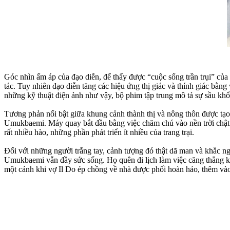
Góc nhìn ấm áp của đạo diễn, để thấy được “cuộc sống trần trụi” của
tác. Tuy nhiên đạo diễn tăng các hiệu ứng thị giác và thính giác bằn
những kỹ thuật điện ảnh như vậy, bộ phim tập trung mô tả sự sầu k
Tương phản nổi bật giữa khung cảnh thành thị và nông thôn được tạo
Umukbaemi. Máy quay bắt đầu bằng việc chăm chú vào nền trời chật 
rất nhiều hào, những phần phát triển ít nhiều của trang trại.
Đối với những người trắng tay, cảnh tượng đó thật dã man và khắc ng
Umukbaemi vẫn đầy sức sống. Họ quên đi lịch làm việc căng thẳng kh
một cảnh khi vợ Il Do ép chồng về nhà được phối hoàn hảo, thêm vào