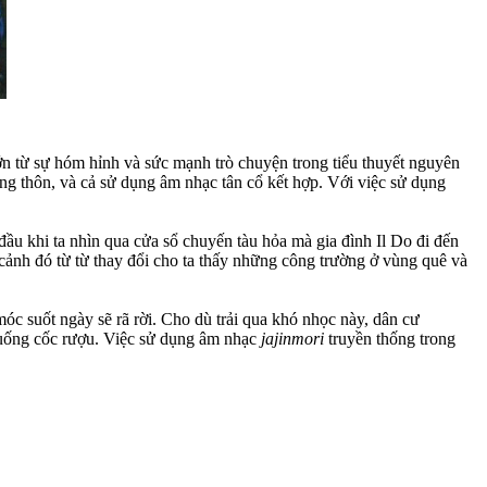
ớn từ sự hóm hỉnh và sức mạnh trò chuyện trong tiểu thuyết nguyên
nông thôn, và cả sử dụng âm nhạc tân cổ kết hợp. Với việc sử dụng
ầu khi ta nhìn qua cửa sổ chuyến tàu hỏa mà gia đình Il Do đi đến
nh đó từ từ thay đổi cho ta thấy những công trường ở vùng quê và
c suốt ngày sẽ rã rời. Cho dù trải qua khó nhọc này, dân cư
n uống cốc rượu. Việc sử dụng âm nhạc
jajinmori
truyền thống trong