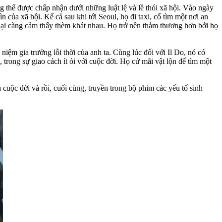
thể được chấp nhận dưới những luật lệ và lề thói xã hội. Vào ngày
n của xã hội. Kể cả sau khi tới Seoul, họ đi taxi, cố tìm một nơi an
 lại càng cảm thấy thèm khát nhau. Họ trở nên thảm thương hơn bởi họ
niệm gia trưởng lỗi thời của anh ta. Cùng lúc đối với Il Do, nó có
 trong sự giao cách ít ỏi với cuộc đời. Họ cứ mãi vật lộn để tìm một
uộc đời và rồi, cuối cùng, truyền trong bộ phim các yếu tố sinh