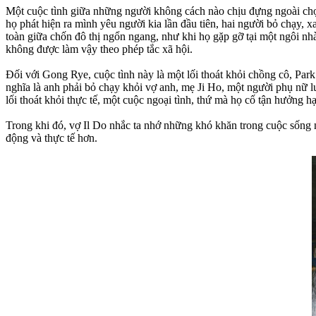
Một cuộc tình giữa những người không cách nào chịu đựng ngoài chọn
họ phát hiện ra mình yêu người kia lần đầu tiên, hai người bỏ chạy, xa
toàn giữa chốn đô thị ngổn ngang, như khi họ gặp gỡ tại một ngôi nh
không được làm vậy theo phép tắc xã hội.
Đối với Gong Rye, cuộc tình này là một lối thoát khỏi chồng cô, Park 
nghĩa là anh phải bỏ chạy khỏi vợ anh, mẹ Ji Ho, một người phụ nữ luô
lối thoát khỏi thực tế, một cuộc ngoại tình, thứ mà họ cố tận hưởn
Trong khi đó, vợ Il Do nhắc ta nhớ những khó khăn trong cuộc sống n
động và thực tế hơn.