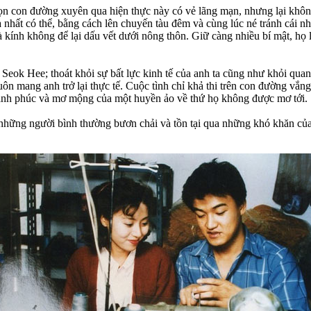
 con đường xuyên qua hiện thực này có vẻ lãng mạn, nhưng lại không 
 nhất có thể, bằng cách lên chuyến tàu đêm và cùng lúc né tránh cái nhì
à kính không để lại dấu vết dưới nông thôn. Giữ càng nhiều bí mật, họ
Seok Hee; thoát khỏi sự bất lực kinh tế của anh ta cũng như khỏi quan 
n mang anh trở lại thực tế. Cuộc tình chỉ khả thi trên con đường vắng,
g hạnh phúc và mơ mộng của một huyền ảo về thứ họ không được mơ tới.
hững người bình thường bươn chải và tồn tại qua những khó khăn của c