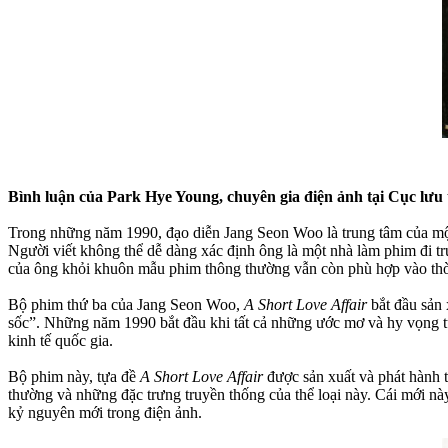
Bình luận của Park Hye Young, chuyên gia điện ảnh tại Cục lư
Trong những năm 1990, đạo diễn Jang Seon Woo là trung tâm của một
Người viết không thể dễ dàng xác định ông là một nhà làm phim đi trư
của ông khỏi khuôn mẫu phim thông thường vẫn còn phù hợp vào thời
Bộ phim thứ ba của Jang Seon Woo,
A Short Love Affair
bắt đầu sản
sốc”. Những năm 1990 bắt đầu khi tất cả những ước mơ và hy vọng từ
kinh tế quốc gia.
Bộ phim này, tựa đề
A Short Love Affair
được sản xuất và phát hành t
thường và những đặc trưng truyền thống của thể loại này. Cái mới nà
kỷ nguyên mới trong điện ảnh.