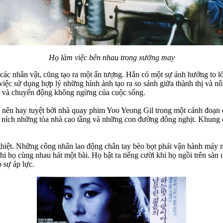
Họ làm việc bên nhau trong xưởng may
 các nhân vật, cũng tạo ra một ấn tượng. Hẳn có một sự ảnh hưởng to l
g việc sử dụng hợp lý những hình ảnh tạo ra so sánh giữa thành thị và 
hổ và chuyển động không ngừng của cuộc sống.
 nên hay tuyệt bởi nhà quay phim Yoo Yeong Gil trong một cảnh đoạn đ
ních những tòa nhà cao tầng và những con đường đông nghịt. Khung cả
hiệt. Những công nhân lao động chân tay bèo bọt phải vận hành máy mó
i họ cùng nhau hát một bài. Họ bật ra tiếng cười khi họ ngồi trên sà
 sự áp lực.