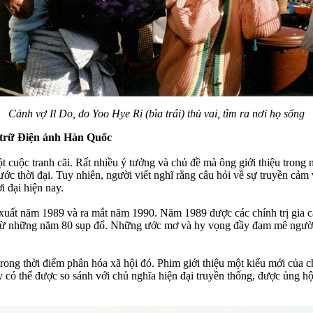
Cảnh vợ Il Do, do Yoo Hye Ri (bìa trái) thủ vai, tìm ra nơi họ sống
u trữ Điện ảnh Hàn Quốc
 cuộc tranh cãi. Rất nhiều ý tưởng và chủ đề mà ông giới thiệu trong
ớc thời đại. Tuy nhiên, người viết nghĩ rằng câu hỏi về sự truyền cảm
 đại hiện nay.
 xuất năm 1989 và ra mắt năm 1990. Năm 1989 được các chính trị gia 
 những năm 80 sụp đổ. Những ước mơ và hy vọng đầy đam mê người ta ấp
rong thời điểm phân hóa xã hội đó. Phim giới thiệu một kiểu mới của c
y có thể được so sánh với chủ nghĩa hiện đại truyền thống, được ủng hộ