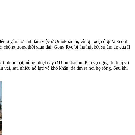
n đến ở gần nơi anh làm việc ở Umukbaemi, vùng ngoại ô giữa Seoul
 chồng trong thời gian dài, Gong Rye bị thu hút bởi sự ấm áp của Il
ộc tình bí mật, nồng nhiệt này ở Umukbaemi. Khi vụ ngoại tình bị vỡ
ủ vai, sau nhiều nỗ lực và khó khăn, đã tìm ra nơi họ sống. Sau khi