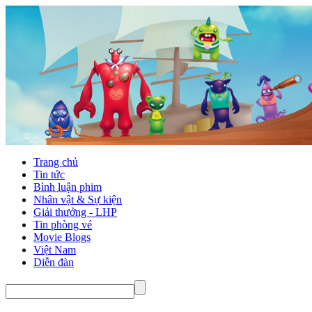
Trang chủ
Tin tức
Bình luận phim
Nhân vật & Sự kiện
Giải thưởng - LHP
Tin phòng vé
Movie Blogs
Việt Nam
Diễn đàn