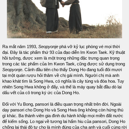
Ra mắt năm 1993,
Seopyonje
phá vỡ kỷ lục phòng vé mọi thời
đại. Đây là tác phẩm thứ 93 của đạo diễn Im Kwon Taek. Kỹ thuật
hồi tưởng, được xem là một trong những đặc trưng quan trọng
trong các tác phẩm của Im Kwon Taek, cũng được sử dụng trong
Seopyonje
. Cảnh đầu tiên cho thấy Dong Ho đang tuổi đôi mươi
tại một quán rượu hỏi thăm về chị gái mình. Người chị mà anh
khao khát tìm là Song Hwa, có nghĩa là cây tùng và đóa hoa. Tuy
nhiên Song Hwa không ở đấy, và thế là máy quay bắt đầu dò lại
dấu vết của cô trong ký ức của Dong Ho.
Đối với Yu Bong, pansori là điều quan trọng nhất trên đời. Ngoài
dạy pansori cho Dong Ho và Song Hwa ông không còn hứng thú
gì khác. Ba thành viên gia đình du hành khắp mọi miền đất nước
để kiếm sống. Lo ngại về tương lai hẩm hiu của pansori, Dong Ho
chống lại thái độ tự cho là mình đúng của cha anh và cuối cùng rời