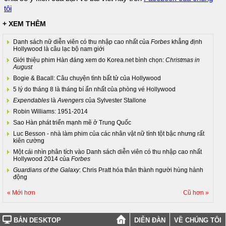
tôi
+ XEM THÊM
Danh sách nữ diễn viên có thu nhập cao nhất của
Forbes
khẳng định
Hollywood là câu lạc bộ nam giới
Giới thiệu phim Hàn đáng xem do Korea.net bình chọn:
Christmas in
August
Bogie & Bacall: Câu chuyện tình bất tử của Hollywood
5 lý do tháng 8 là tháng bí ẩn nhất của phòng vé Hollywood
Expendables
là
Avengers
của Sylvester Stallone
Robin Williams: 1951-2014
Sao Hàn phát triển mạnh mẽ ở Trung Quốc
Luc Besson - nhà làm phim của các nhân vật nữ tính tột bậc nhưng rất
kiên cường
Một cái nhìn phân tích vào Danh sách diễn viên có thu nhập cao nhất
Hollywood 2014 của
Forbes
Guardians of the Galaxy
: Chris Pratt hóa thân thành người hùng hành
động
« Mới hơn
Cũ hơn »
BẢN DESKTOP
DIỄN ĐÀN
VỀ CHÚNG TÔI