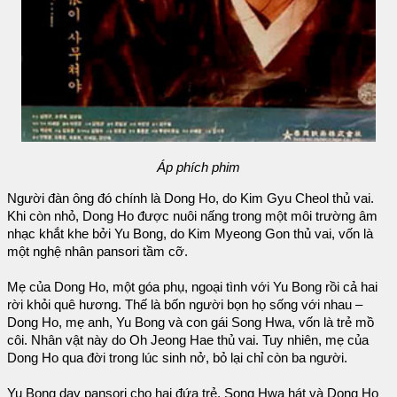
Áp phích phim
Người đàn ông đó chính là Dong Ho, do Kim Gyu Cheol thủ vai.
Khi còn nhỏ, Dong Ho được nuôi nấng trong một môi trường âm
nhạc khắt khe bởi Yu Bong, do Kim Myeong Gon thủ vai, vốn là
một nghệ nhân pansori tầm cỡ.
Mẹ của Dong Ho, một góa phụ, ngoại tình với Yu Bong rồi cả hai
rời khỏi quê hương. Thế là bốn người bọn họ sống với nhau –
Dong Ho, mẹ anh, Yu Bong và con gái Song Hwa, vốn là trẻ mồ
côi. Nhân vật này do Oh Jeong Hae thủ vai. Tuy nhiên, mẹ của
Dong Ho qua đời trong lúc sinh nở, bỏ lại chỉ còn ba người.
Yu Bong dạy pansori cho hai đứa trẻ, Song Hwa hát và Dong Ho