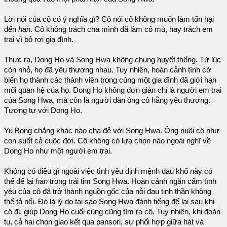
Lời nói của cô có ý nghĩa gì? Cô nói cô không muốn làm tổn hại
đến
han
. Cô không trách cha mình đã làm cô mù, hay trách em
trai vì bỏ rơi gia đình.
Thực ra, Dong Ho và Song Hwa không chung huyết thống. Từ lúc
còn nhỏ, họ đã yêu thương nhau. Tuy nhiên, hoàn cảnh tình cờ
biến họ thành các thành viên trong cùng một gia đình đã giới hạn
mối quan hệ của họ. Dong Ho không đơn giản chỉ là người em trai
của Song Hwa, mà còn là người đàn ông cô hằng yêu thương.
Tương tự với Dong Ho.
Yu Bong chẳng khác nào cha đẻ với Song Hwa. Ông nuôi cô như
con suốt cả cuộc đời. Cô không có lựa chọn nào ngoài nghĩ về
Dong Ho như một người em trai.
Không có điều gì ngoài việc tình yêu định mệnh đau khổ này có
thể để lại
han
trong trái tim Song Hwa. Hoàn cảnh ngăn cấm tình
yêu của cô đã trở thành nguồn gốc của nỗi đau tinh thần không
thể tả nổi. Đó là lý do tại sao Song Hwa đánh tiếng để lại sau khi
cô đi, giúp Dong Ho cuối cùng cũng tìm ra cô. Tuy nhiên, khi đoàn
tụ, cả hai chọn giao kết qua pansori, sự phối hợp giữa hát và