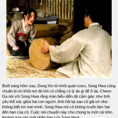
Buổi sáng hôm sau, Dong Ho rời khỏi quán rượu. Song Hwa cũng
chuẩn bị rời khỏi nơi đó khi cô chẳng có lý do gì để ở lại. Cheon
Ga nói với Song Hwa rằng màn biểu diễn đó cảm giác như tình
yêu thể xác giữa hai con người. Anh hỏi tại sao cô giả vờ như
không biết em trai mình. Song Hwa nói cô không muốn làm hại
đến
han
của cô. Cuộc nói chuyện này cho chúng ta một cái nhìn
thoáng qua vào một phần
han
của Song Hwa.