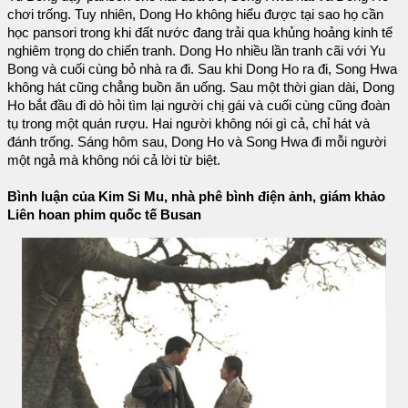
chơi trống. Tuy nhiên, Dong Ho không hiểu được tại sao họ cần
học pansori trong khi đất nước đang trải qua khủng hoảng kinh tế
nghiêm trọng do chiến tranh. Dong Ho nhiều lần tranh cãi với Yu
Bong và cuối cùng bỏ nhà ra đi. Sau khi Dong Ho ra đi, Song Hwa
không hát cũng chẳng buồn ăn uống. Sau một thời gian dài, Dong
Ho bắt đầu đi dò hỏi tìm lại người chị gái và cuối cùng cũng đoàn
tụ trong một quán rượu. Hai người không nói gì cả, chỉ hát và
đánh trống. Sáng hôm sau, Dong Ho và Song Hwa đi mỗi người
một ngả mà không nói cả lời từ biệt.
Bình luận của Kim Si Mu, nhà phê bình điện ảnh, giám khảo
Liên hoan phim quốc tế Busan