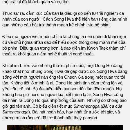
một cái gì đó khách quan và cụ thể.
Thực sự ra, cảm xúc của
han
là điều gì đó đến từ trải nghiệm cá
nhân của con người. Cách Song Hwa thể hiện
han
riêng của mình
qua những câu hát trở thành mạch kể chính của bộ phim.
Điều mà người viết muốn chỉ ra là chúng ta nên quên đi khái niệm
cũ về chủ nghĩa nhân đạo để hiểu được thông điệp mạnh mẽ của
bộ phim. Điều quan trọng hơn là đạo diễn Im Kwon Taek thậm chí
thoát ra khỏi quan niệm nghệ thuật vị nghệ thuật.
Khi phim bước vào những thước phim cuối, một Dong Ho đang
khao khát nhớ nhung Song Hwa đã gặp được cô. Song Hwa đang
sống với một người đàn ông tên Cheon Ga trong một quán trọ tồi
tàn. Không tiết lộ mình là ai, Dong Ho bình tĩnh cầm trống lên và
yêu cầu cô hát. Bộ đôi biểu diễn pansori đến lúc đêm muộn. Họ
không bao giờ nói cho người kia biết mình là ai. Song Hwa cũng
đã nhận ra Dong Ho qua nhịp trống của anh. Nhưng cô không bao
giờ gọi tên anh. Cô biểu diễn tiết mục
Simcheongga
(
Bài ca của
Simcheongga
). Bài hát hoàn hảo, hay nhất từ trước tới giờ, và
chứng minh rằng cô đã trở thành bậc thầy pansori.