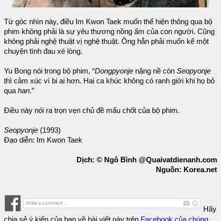
Từ góc nhìn này, điều Im Kwon Taek muốn thể hiện thông qua bộ
phim không phải là sự yêu thương nồng ấm của con người. Cũng
không phải nghệ thuật vị nghệ thuật. Ông hẳn phải muốn kể một
chuyện tình đau xé lòng.
Yu Bong nói trong bộ phim, “
Dongpyonje
nặng nề còn
Seopyonje
thì cảm xúc vì bi ai hơn. Hai ca khúc không có ranh giới khi họ bỏ
qua
han
.”
Điều này nói ra trọn vẹn chủ đề mấu chốt của bộ phim.
Seopyonje
(1993)
Đạo diễn: Im Kwon Taek
Dịch: © Ngô Bình @Quaivatdienanh.com
Nguồn: Korea.net
Hãy
chia sẻ ý kiến của bạn về bài viết này trên
Facebook của chúng