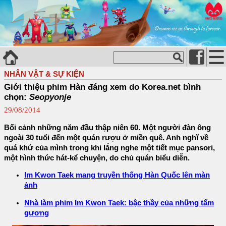
NHÂN VẬT & SỰ KIỆN
Giới thiệu phim Hàn đáng xem do Korea.net bình
chọn:
Seopyonje
29/08/2014
Bối cảnh những năm đầu thập niên 60. Một người đàn ông
ngoài 30 tuổi đến một quán rượu ở miền quê. Anh nghĩ về
quá khứ của mình trong khi lắng nghe một tiết mục pansori,
một hình thức hát-kể chuyện, do chủ quán biểu diễn.
Im Kwon Taek mang truyền thống Hàn Quốc lên màn
ảnh
Nhà làm phim Im Kwon Taek: bậc thầy của những tấm
gương