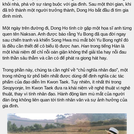
khỏi nhà, phá vỡ sự ràng buộc với gia đình. Sau một thời gian, khi
đã trở thành một người trưởng thành, Dong Ho bắt đầu đi tìm gia
đình mình.
Một ngày trên đường đi, Dong Ho tình cờ gặp một họa sĩ anh từng
quen tên Naksan. Anh được báo rằng Yu Bong đã qua đời ngay
sau chiến tranh và khiến Song Hwa mù mắt bởi Yu Bong nghĩ đó
là điều cần thiết để cô biểu lộ được
han
.
Han
trong tiếng Hàn là
một khái niệm để chỉ nỗi oán giận không thể giải tỏa hay nỗi đau
tinh thần sâu thẳm và cần có để phát ra giọng hát hay.
Trong phần này, chúng ta cần nghĩ về “chủ nghĩa nhân đạo”, một
trong những từ phổ biến nhất được dùng để định nghĩa các tác
phẩm của đạo diễn Im Kwon Taek. Tuy nhiên, ít nhất thì trong
Seopyonje
, Im Kwon Taek đưa ra khái niệm về nghệ thuật vị nghệ
thuật, thay vì tính nhân đạo. Hành động làm mù mắt của người
đàn ông không liên quan tới tính nhân văn và sự ảnh hưởng của
gia đình.