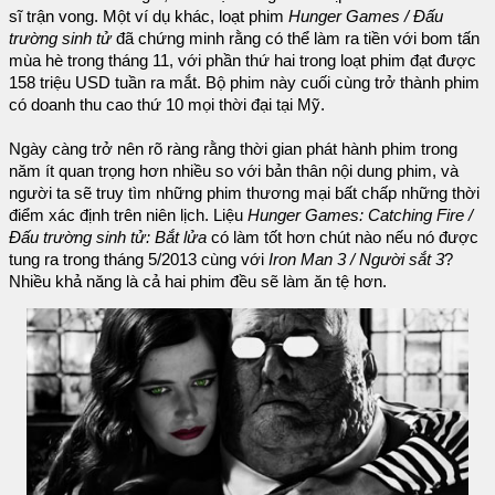
sĩ trận vong. Một ví dụ khác, loạt phim
Hunger Games / Đấu
trường sinh tử
đã chứng minh rằng có thể làm ra tiền với bom tấn
mùa hè trong tháng 11, với phần thứ hai trong loạt phim đạt được
158 triệu USD tuần ra mắt. Bộ phim này cuối cùng trở thành phim
có doanh thu cao thứ 10 mọi thời đại tại Mỹ.
Ngày càng trở nên rõ ràng rằng thời gian phát hành phim trong
năm ít quan trọng hơn nhiều so với bản thân nội dung phim, và
người ta sẽ truy tìm những phim thương mại bất chấp những thời
điểm xác định trên niên lịch. Liệu
Hunger Games: Catching Fire /
Đấu trường sinh tử: Bắt lửa
có làm tốt hơn chút nào nếu nó được
tung ra trong tháng 5/2013 cùng với
Iron Man 3 / Người sắt 3
?
Nhiều khả năng là cả hai phim đều sẽ làm ăn tệ hơn.