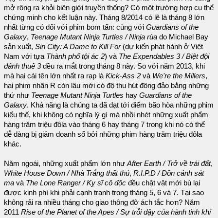
mở rộng ra khỏi biên giới truyền thống? Có một trường hợp cụ thể
chứng minh cho kết luận này. Tháng 8/2014 có lẽ là tháng 8 lớn
nhất từng có đối với phim bom tấn: cùng với
Guardians of the
Galaxy
,
Teenage Mutant Ninja Turtles / Ninja rùa
do Michael Bay
sản xuất,
Sin City: A Dame to Kill For
(dự kiến phát hành ở Việt
Nam với tựa
Thành phố tội ác 2
) và
The Expendables 3 / Biệt đội
đánh thuê 3
đều ra mắt trong tháng 8 này. So với năm 2013, khi
mà hai cái tên lớn nhất ra rạp là
Kick-Ass 2
và
We're the Millers
,
hai phim nhãn R còn lâu mới có độ thu hút đông đảo bằng những
thứ như
Teenage Mutant Ninja Turtles
hay
Guardians of the
Galaxy
. Khả năng là chúng ta đã đạt tới điểm bão hòa những phim
kiểu thế, khi không có nghĩa lý gì mà nhồi nhét những xuất phẩm
hàng trăm triệu đôla vào tháng 6 hay tháng 7 trong khi nó có thể
dễ dàng bị giảm doanh số bởi những phim hàng trăm triệu đôla
khác.
Năm ngoái, những xuất phẩm lớn như
After Earth / Trở về trái đất
,
White House Down / Nhà Trắng thất thủ
,
R.I.P.D / Đồn cảnh sát
ma
và
The Lone Ranger / Kỵ sĩ cô độc
đều chật vật mới bù lại
được kinh phí khi phải cạnh tranh trong tháng 5, 6 và 7. Tại sao
không rải ra nhiều tháng cho giao thông đỡ ách tắc hơn? Năm
2011
Rise of the Planet of the Apes / Sự trỗi dậy của hành tinh khỉ