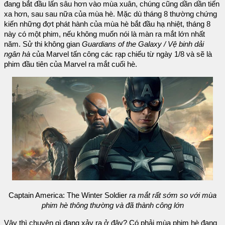
đang bắt đầu lấn sâu hơn vào mùa xuân, chúng cũng dần dần tiến
xa hơn, sau sau nữa của mùa hè. Mặc dù tháng 8 thường chứng
kiến những đợt phát hành của mùa hè bắt đầu hạ nhiệt, tháng 8
này có một phim, nếu không muốn nói là màn ra mắt lớn nhất
năm. Sử thi không gian
Guardians of the Galaxy / Vệ binh dải
ngân hà
của Marvel tấn công các rạp chiếu từ ngày 1/8 và sẽ là
phim đầu tiên của Marvel ra mắt cuối hè.
Captain America: The Winter Soldier
ra mắt rất sớm so với mùa
phim hè thông thường và đã thành công lớn
Vậy thì chuyện gì đang xảy ra ở đây? Có phải mùa phim hè đang