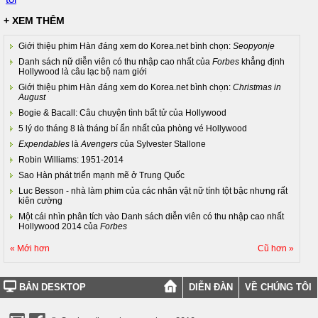
+ XEM THÊM
Giới thiệu phim Hàn đáng xem do Korea.net bình chọn:
Seopyonje
Danh sách nữ diễn viên có thu nhập cao nhất của
Forbes
khẳng định
Hollywood là câu lạc bộ nam giới
Giới thiệu phim Hàn đáng xem do Korea.net bình chọn:
Christmas in
August
Bogie & Bacall: Câu chuyện tình bất tử của Hollywood
5 lý do tháng 8 là tháng bí ẩn nhất của phòng vé Hollywood
Expendables
là
Avengers
của Sylvester Stallone
Robin Williams: 1951-2014
Sao Hàn phát triển mạnh mẽ ở Trung Quốc
Luc Besson - nhà làm phim của các nhân vật nữ tính tột bậc nhưng rất
kiên cường
Một cái nhìn phân tích vào Danh sách diễn viên có thu nhập cao nhất
Hollywood 2014 của
Forbes
« Mới hơn
Cũ hơn »
BẢN DESKTOP
DIỄN ĐÀN
VỀ CHÚNG TÔI