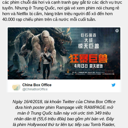
các phim chuỗi dài hơi và cạnh tranh gay gắt từ các dịch vụ trực
tuyến. Nhưng ở Trung Quốc, nơi giá vé xem phim nói chung rẻ
hơn và Netflix bị cấm, hàng trăm triệu người đổ xô đến hơn
40.000 rạp chiếu phim trên cả nước mỗi cuối tuần.
Ngày 16/4/2018, tài khoản Twitter của China Box Office
đưa hình poster phim
Rampage
viết:
RAMPAGE
mở
màn ở Trung Quốc tuần này với ước tính 349 triệu
nhân dân tệ (55,6 triệu đôla) bao gồm phí bán vé. Đây
là phim Hollywood thứ tư liên tục tiếp sau
Tomb Raider,