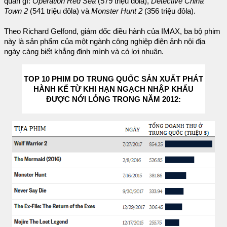
quan gì:
Operation Red Sea
(579 triệu đôla),
Detective China
Town 2
(541 triệu đôla) và
Monster Hunt 2
(356 triệu đôla).
Theo Richard Gelfond, giám đốc điều hành của IMAX, ba bộ phim
này là sản phẩm của một ngành công nghiệp điện ảnh nội địa
ngày càng biết khẳng định mình và có lợi nhuận.
TOP 10 PHIM DO TRUNG QUỐC SẢN XUẤT PHÁT
HÀNH KỂ TỪ KHI HẠN NGẠCH NHẬP KHẨU
ĐƯỢC NỚI LỎNG TRONG NĂM 2012: