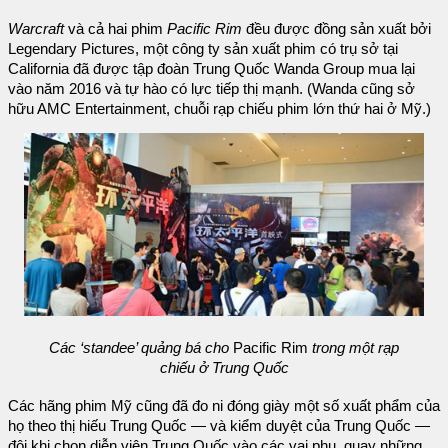
Warcraft
và cả hai phim
Pacific Rim
đều được đồng sản xuất bởi
Legendary Pictures, một công ty sản xuất phim có trụ sở tại
California đã được tập đoàn Trung Quốc Wanda Group mua lại
vào năm 2016 và tự hào có lực tiếp thị mạnh. (Wanda cũng sở
hữu AMC Entertainment, chuỗi rạp chiếu phim lớn thứ hai ở Mỹ.)
Các ‘standee’ quảng bá cho
Pacific Rim
trong một rạp
chiếu ở Trung Quốc
Các hãng phim Mỹ cũng đã đo ni đóng giày một số xuất phẩm của
họ theo thị hiếu Trung Quốc — và kiểm duyệt của Trung Quốc —
đôi khi chọn diễn viên Trung Quốc vào các vai phụ, quay những