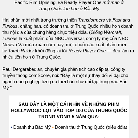
Pacific Rim Uprising,
và
Ready Player One
mở màn ở
Trung Quốc lớn hơn ở Bắc Mỹ
Hai phần mới nhất trong trường thiên
Transformers
và
Fast and
Furious
, chẳng hạn, có doanh thu ở Trung Quốc nhiều hơn doanh
thu nội địa của chúng hàng chục triệu đôla. (Giống
Warcraft
,
Furious
là xuất phẩm của NBCUniversal, công ty mẹ của NBC
News.) Và mùa xuân năm nay, một chuỗi các xuất phẩm mới —
từ
Tomb Raider
khởi động lại tới
Ready Player One
— đều làm ra
nhiều tiền hơn ở Trung Quốc.
Paul Dergarabedian, chuyên gia phân tích cao cấp tại công ty
truyền thông comScore, nói: “Đây là một sự thay đổi vĩ đại cho
ngành công nghiệp từng có thời hầu như chỉ tập trung vào Bắc
Mỹ.”
SAU ĐÂY LÀ MỘT CÁI NHÌN VỀ NHỮNG PHIM
HOLLYWOOD LỌT VÀO TOP 100 CỦA TRUNG QUỐC
TRONG VÒNG 5 NĂM QUA:
•
Doanh thu Bắc Mỹ
•
Doanh thu ở Trung Quốc (triệu đôla)