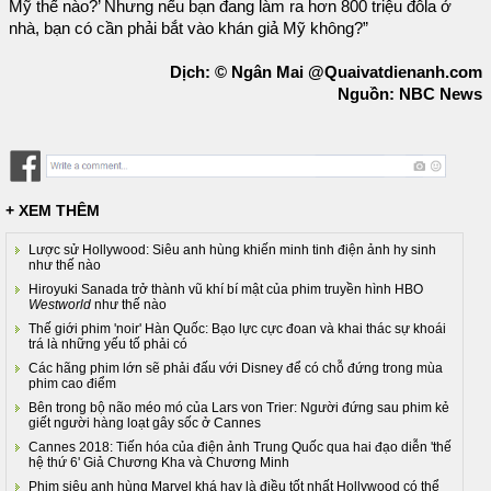
Mỹ thế nào?’ Nhưng nếu bạn đang làm ra hơn 800 triệu đôla ở
nhà, bạn có cần phải bắt vào khán giả Mỹ không?”
Dịch: © Ngân Mai @Quaivatdienanh.com
Nguồn: NBC News
+ XEM THÊM
Lược sử Hollywood: Siêu anh hùng khiến minh tinh điện ảnh hy sinh
như thế nào
Hiroyuki Sanada trở thành vũ khí bí mật của phim truyền hình HBO
Westworld
như thế nào
Thế giới phim 'noir' Hàn Quốc: Bạo lực cực đoan và khai thác sự khoái
trá là những yếu tố phải có
Các hãng phim lớn sẽ phải đấu với Disney để có chỗ đứng trong mùa
phim cao điểm
Bên trong bộ não méo mó của Lars von Trier: Người đứng sau phim kẻ
giết người hàng loạt gây sốc ở Cannes
Cannes 2018: Tiến hóa của điện ảnh Trung Quốc qua hai đạo diễn 'thế
hệ thứ 6' Giả Chương Kha và Chương Minh
Phim siêu anh hùng Marvel khá hay là điều tốt nhất Hollywood có thể