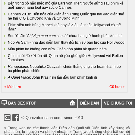
Bên trong bộ não méo mó của Lars von Trier: Người đứng sau phim kẻ
giết người hàng loạt gây sốc ở Cannes
Cannes 2018: Tiến hóa của điện ảnh Trung Quốc qua hai đạo diễn 'thế
hệ thứ 6' Giả Chương Kha và Chương Minh
Phim siêu anh hùng Marvel khá hay là điều tốt nhất Hollywood có thể
làm?
Son Ye Jin
'Chị đẹp mua cơm cho tôi'
chưa bao giờ hạnh phúc đến thế
Ngô Vũ Sâm - nhà đạo diễn làm thay đổi lịch sử bạo lực của Hollywood
Mùa phim hè không còn nữa. Chào đón phim hè quanh năm
Chín muồi để xới lên rồi: Quan hệ yêu-ghét giữa Hollywood với Rotten
Tomatoes
Hanagatami
: Nobuhiko Obayashi chiến thắng ung thư hoàn thành bộ
ba phim phản chiến
A Quiet Place
: John Krasinski lần đầu làm phim kinh dị
« Mới hơn
Cũ hơn »
BẢN DESKTOP
DIỄN ĐÀN
VỀ CHÚNG TÔI
© Quaivatdienanh.com, since 2010
» Trang web do các thành viên Diễn đàn Quái vật Điện ảnh xây dựng và
phát triển, tự nguyện và phi lợi nhuận. » Trang web không chứa bất cứ nội