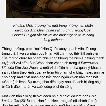
Khoảnh khắc thương hại một trong những nạn nhân
được chỉ định khiến nhân vật nữ chính trong
Coin
Locker Girl
gặp rắc rối với mẹ nuôi-một bà trùm băng
đảng Incheon
Thông thường, phim ‘noir’ Hàn Quốc xoay quanh vấn đề lòng
trung thành và sự phản bội. Nhân vật chính có thể là thành viên
của một tổ chức tội phạm nhiều cấp không thể hiện sự trung thành
tuyệt đối với sếp. Sun Woo, nhân vật chính trong
A Bittersweet
Life
của Kim Jee Woon, là một ví dụ điển hình. Là quản lý khách
sạn và làm theo lệnh của tay trùm tội phạm chủ khách sạn, anh lại
cho phép một cơn nhân đạo bốc đồng ngắn khiến bản thân bất
tuân mệnh lệnh. Sự trừng phạt đến ngay sau đó: anh bị lăng nhục,
bị đánh đập, tra tấn và cuối cùng bị chôn sống.
Một kịch bản tương tự với cách nhìn nữ giới đã làm nên
Coin
Locker Girl
(2015) của Han Jun Hee, trong đó nữ chính là một
đứa trẻ mồ côi được người mẹ nuôi, một bà trùm băng đảng