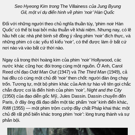
Seo Hyeong Kim trong
The Villainess
của Jung Byung
Gil, một ví dụ điển hình về phim ‘noir’ Hàn Quốc
Đối với những người theo chủ nghĩa thuần túy, ‘phim noir Hàn
Quốc’ có thể bị loại bởi mâu thuẫn về khái niệm. Nhưng nay, có lẽ
hầu hết các nhà phê bình sẽ đồng ý rằng phim ‘noir’ đích thực, và
những phim có các yếu tố kiểu ‘noir’, có thể được làm ở bất cứ
nơi nào và vào bất cứ thời nào.
Ngay cả trong thời hoàng kim của phim ‘noir’ Hollywood, các
nước khác cũng học đòi trong cùng một nguồn. Ở Anh, Carol
Reed chỉ đạo
Odd Man Out
(1947) và
The Third Man
(1949), cả
hai đều có cùng một chủ đề ‘noir’ then chốt: người đàn ông chạy
trốn. Tương tự, một bộ phim khác của Anh tự hào về tên gọi chắc
chắn được coi là điển hình của phim ‘noir’,
Night and the City
(1950) của đạo diễn gốc Mỹ, Jules Dassin. Dassin chuyển đến
Paris, ở đây ông đã đạo diễn một tác phẩm ‘noir’ kinh điển khác,
Rififi
(1955) — một phim trộm cướp đầy chất Pháp khai thác một
chủ đề rất phổ biến khác trong phim ‘noir’: lòng trung thành và sự
phản bội.