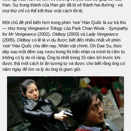
Han. Sự trung thành của Han giờ đã bị xẻ thành hai đường - và
mọi thứ chỉ có thể kết thúc một cách tồi tệ.
Một chủ đề phổ biến hơn trong phim ‘noir’ Hàn Quốc là sự trả thù
— như trong
Vengeance Trilogy
của Park Chan Wook -
Sympathy
for Mr Vengeance
(2002),
Oldboy
(2003) và
Lady Vengeance
(2005).
Oldboy
có lẽ là ví dụ được biết đến nhiều nhất về phim
‘noir’ Hàn Quốc cho đến nay. Nhân vật chính, Oh Dae Su, thức
dậy sau một đêm say rượu trong thị trấn nhận ra mình bị cầm tù
không có lý do rõ ràng. Ông bị nhốt trong 15 năm tới trước khi
được thả một cách bí ẩn tương tự và được cho biết rằng ông có
năm ngày để tìm ra lý do ông bị giam giữ.