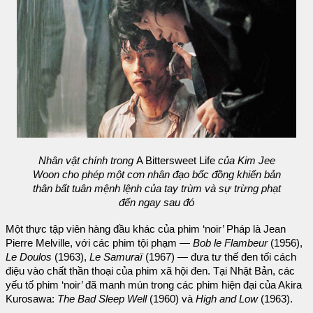
Nhân vật chính trong
A Bittersweet Life
của Kim Jee
Woon cho phép một cơn nhân đạo bốc đồng khiến bản
thân bất tuân mệnh lệnh của tay trùm và sự trừng phạt
đến ngay sau đó
Một thực tập viên hàng đầu khác của phim ‘noir’ Pháp là Jean
Pierre Melville, với các phim tội phạm —
Bob le Flambeur
(1956),
Le Doulos
(1963),
Le Samuraï
(1967) — đưa tư thế đen tối cách
điệu vào chất thần thoại của phim xã hội đen. Tại Nhật Bản, các
yếu tố phim ‘noir’ đã manh mún trong các phim hiện đại của Akira
Kurosawa:
The Bad Sleep Well
(1960) và
High and Low
(1963).