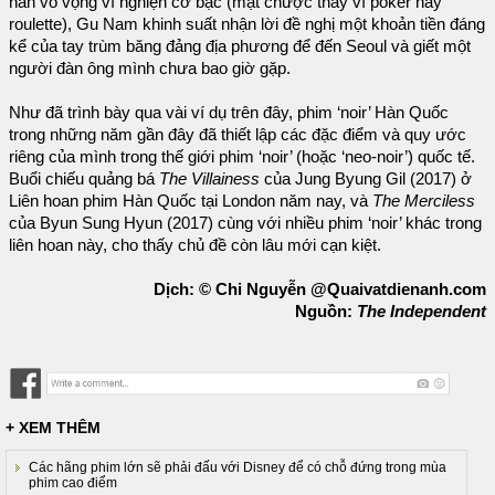
nần vô vọng vì nghiện cờ bạc (mạt chược thay vì poker hay
roulette), Gu Nam khinh suất nhận lời đề nghị một khoản tiền đáng
kể của tay trùm băng đảng địa phương để đến Seoul và giết một
người đàn ông mình chưa bao giờ gặp.
Như đã trình bày qua vài ví dụ trên đây, phim ‘noir’ Hàn Quốc
trong những năm gần đây đã thiết lập các đặc điểm và quy ước
riêng của mình trong thế giới phim ‘noir’ (hoặc ‘neo-noir’) quốc tế.
Buổi chiếu quảng bá
The Villainess
của Jung Byung Gil (2017) ở
Liên hoan phim Hàn Quốc tại London năm nay, và
The Merciless
của Byun Sung Hyun (2017) cùng với nhiều phim ‘noir’ khác trong
liên hoan này, cho thấy chủ đề còn lâu mới cạn kiệt.
Dịch: © Chi Nguyễn @Quaivatdienanh.com
Nguồn:
The Independent
+ XEM THÊM
Các hãng phim lớn sẽ phải đấu với Disney để có chỗ đứng trong mùa
phim cao điểm