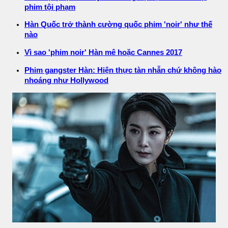
phim tội phạm
Hàn Quốc trở thành cường quốc phim 'noir' như thế
nào
Vì sao 'phim noir' Hàn mê hoặc Cannes 2017
Phim gangster Hàn: Hiện thực tàn nhẫn chứ không hào
nhoáng như Hollywood