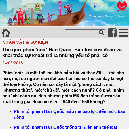
NHÂN VẬT & SỰ KIỆN
Thế giới phim 'noir' Hàn Quốc: Bạo lực cực đoan và
khai thác sự khoái trá là những yếu tố phải có
24/05/2018
Phim ‘noir’ là một thể loại khó nắm bắt và thay đổi — thế cho
nên, một số người mới đặt câu hỏi liệu có thể coi đây là một
thể loại không. Có nên coi đây là một ‘phong cách’, một
‘phương thức’, một ‘chủ đề’, một ‘cách nghĩ’? Có phải ‘phim
noir’ chỉ dành nói đến những phim Mỹ đen trắng được sản
xuất trong giai đoạn cổ điển, 1940 đến 1958 không?
Phim tội phạm Hàn Quốc máu me bạo lực đến mức báo
động
Phim tội phạm Hàn Quốc thống trị điện ảnh thể loại