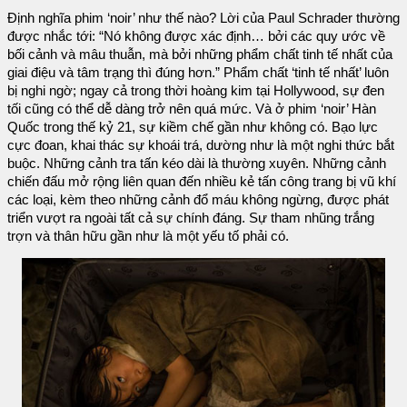
Định nghĩa phim ‘noir’ như thế nào? Lời của Paul Schrader thường
được nhắc tới: “Nó không được xác định… bởi các quy ước về
bối cảnh và mâu thuẫn, mà bởi những phẩm chất tinh tế nhất của
giai điệu và tâm trạng thì đúng hơn.” Phẩm chất ‘tinh tế nhất’ luôn
bị nghi ngờ; ngay cả trong thời hoàng kim tại Hollywood, sự đen
tối cũng có thể dễ dàng trở nên quá mức. Và ở phim ‘noir’ Hàn
Quốc trong thế kỷ 21, sự kiềm chế gần như không có. Bạo lực
cực đoan, khai thác sự khoái trá, dường như là một nghi thức bắt
buộc. Những cảnh tra tấn kéo dài là thường xuyên. Những cảnh
chiến đấu mở rộng liên quan đến nhiều kẻ tấn công trang bị vũ khí
các loại, kèm theo những cảnh đổ máu không ngừng, được phát
triển vượt ra ngoài tất cả sự chính đáng. Sự tham nhũng trắng
trợn và thân hữu gần như là một yếu tố phải có.