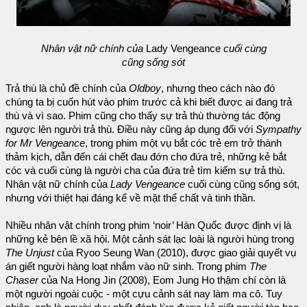
Nhân vật nữ chính của
Lady Vengeance
cuối cùng
cũng sống sót
Trả thù là chủ đề chính của
Oldboy
, nhưng theo cách nào đó
chúng ta bị cuốn hút vào phim trước cả khi biết được ai đang trả
thù và vì sao. Phim cũng cho thấy sự trả thù thường tác động
ngược lên người trả thù. Điều này cũng áp dụng đối với
Sympathy
for Mr Vengeance
, trong phim một vụ bắt cóc trẻ em trở thành
thảm kịch, dẫn đến cái chết đau đớn cho đứa trẻ, những kẻ bắt
cóc và cuối cùng là người cha của đứa trẻ tìm kiếm sự trả thù.
Nhân vật nữ chính của
Lady Vengeance
cuối cùng cũng sống sót,
nhưng với thiệt hại đáng kể về mặt thể chất và tinh thần.
Nhiều nhân vật chính trong phim ‘noir’ Hàn Quốc được định vị là
những kẻ bên lề xã hội. Một cảnh sát lạc loài là người hùng trong
The Unjust
của Ryoo Seung Wan (2010), được giao giải quyết vụ
án giết người hàng loạt nhắm vào nữ sinh. Trong phim
The
Chaser
của Na Hong Jin (2008), Eom Jung Ho thậm chí còn là
một người ngoài cuộc - một cựu cảnh sát nay làm ma cô. Tuy