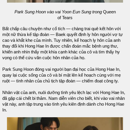
Park Sung Hoon vào vai Yoon Eun Sung trong
Queen
of Tears
Bất chấp câu chuyện như cổ tích — chàng trai quê kết hôn với
một nữ thừa kế tập đoàn — Baek quyết định ly hôn người vợ tự
cao và khắt khe của mình. Tuy nhiên, kế hoạch ly hôn của anh
thay đổi khi Hong Hae In được chẩn đoán mắc bệnh ung thư,
khiến anh nhìn thấy một khía cạnh khác của cô và tìm thấy hy
vọng có thể cứu vãn cuộc hôn nhân của họ.
Park Sung Hoon đóng vai người bạn đại học của Hong Hae In,
quay lại cuộc sống của cô và bí mật lên kế hoạch cùng với mẹ
ruột — tình nhân của chủ tịch tập đoàn — chiếm đoạt công ty.
Nhân vật của anh, nuôi dưỡng tình yêu lệch lạc với Hong Hae In,
đã gặp cái chết bi thảm. Nam diễn viên cho biết, khi vào vai nhân
vật này, anh tập trung vào tình yêu kiên định dành cho Hong Hae
In.