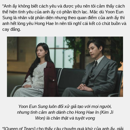
“Anh ấy không biết cách yêu và được yêu nên tôi cảm thấy cách
thể hiện tình yêu của anh ấy có phần lệch lạc. Mặc dù Yoon Eun
Sung là nhân vật phản diện nhưng theo quan điểm của anh ấy thì
anh hết lòng yêu Hong Hae In nên tôi nghĩ cái kết có chút buồn và
cay đắng.
Yoon Eun Sung luôn đối xử giả tạo với mọi người,
nhưng tình cảm anh dành cho Hong Hae In (Kim Ji
Won) là chân thật và tuyệt vọng
“[
Queen of Tears
] cho thấy câu chuyện quá khứ của anh ấy, giải