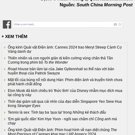
Nguồn:
South China Morning Post
+ XEM THÊM
Ống kính Quái vật Điện ảnh: Cannes 2024 trao Meryl Streep Cành Cọ
Vàng danh dự
Thiên nhiên và con người giản dị kiên cường vùng chăn thả Tân
Cương trong phim bộ
To the Wonder
Road House
bản làm lại của Jake Gyllennhall so thế nào với bản
huyền thoại của Patrick Swayze
Mặt tối của bùng nổ nội dung Hàn: Phim điện ảnh và truyền hình chưa
phát hành chất đống
Elon Musk đả kích chiêu trò 'thức tỉnh' của Disney nhằm mục đích mua
lại công ty này
Thời đại giám sát qua cái nhìn của đạo diễn Singapore Yeo Siew Hua
trong
Stranger Eyes
Tennis là sex: Tình tay ba 'qua lại' trong
Những kẻ thách đấu
'Em gái quốc dân' Kim Hye Yoon - ngôi sao chăm chỉ
Cõng anh mà
chạy
Ống kính Quái vật Điện ảnh: Phim hoạt hình về nạn diệt chủng
The
Most Precious of Cargoes
khai mạc LHP Annecy 2024