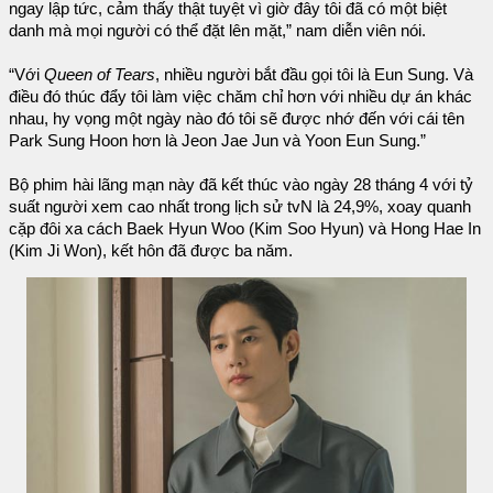
ngay lập tức, cảm thấy thật tuyệt vì giờ đây tôi đã có một biệt
danh mà mọi người có thể đặt lên mặt,” nam diễn viên nói.
“Với
Queen of Tears
, nhiều người bắt đầu gọi tôi là Eun Sung. Và
điều đó thúc đẩy tôi làm việc chăm chỉ hơn với nhiều dự án khác
nhau, hy vọng một ngày nào đó tôi sẽ được nhớ đến với cái tên
Park Sung Hoon hơn là Jeon Jae Jun và Yoon Eun Sung.”
Bộ phim hài lãng mạn này đã kết thúc vào ngày 28 tháng 4 với tỷ
suất người xem cao nhất trong lịch sử tvN là 24,9%, xoay quanh
cặp đôi xa cách Baek Hyun Woo (Kim Soo Hyun) và Hong Hae In
(Kim Ji Won), kết hôn đã được ba năm.