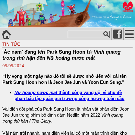
TIN TỨC
'Ác nam' đang lên Park Sung Hoon từ
Vinh quang
trong thù hận
đến
Nữ hoàng nước mắt
05/05/2024
“Hy vọng một ngày nào đó tôi sẽ được nhớ đến với cái tên
Park Sung Hoon hơn là Jeon Jae Jun và Yoon Eun Sung.”
Nữ hoàng nước mắt
thành công vang dội vì chủ đề
phản bác tập quán gia trưởng cộng hưởng toàn cầu
Vai diễn đột phá của Park Sung Hoon là nhân vật phản diện Jeon
Jae Jun trong phim bộ đình đám Netflix năm 2022
Vinh quang
trong thù hận / The Glory
.
Vài năm trôi nhanh, nam diễn viên lại có một màn trình diễn khó