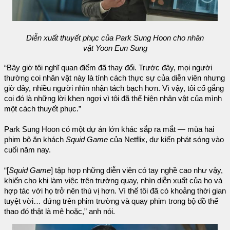
Diễn xuất thuyết phục của Park Sung Hoon cho nhân
vật Yoon Eun Sung
“Bây giờ tôi nghĩ quan điểm đã thay đổi. Trước đây, mọi người
thường coi nhân vật này là tính cách thực sự của diễn viên nhưng
giờ đây, nhiều người nhìn nhận tách bạch hơn. Vì vậy, tôi cố gắng
coi đó là những lời khen ngợi vì tôi đã thể hiện nhân vật của mình
một cách thuyết phục.”
Park Sung Hoon có một dự án lớn khác sắp ra mắt — mùa hai
phim bộ ăn khách
Squid Game
của Netflix, dự kiến phát sóng vào
cuối năm nay.
“[
Squid Game
] tập hợp những diễn viên có tay nghề cao như vậy,
khiến cho khi làm việc trên trường quay, nhìn diễn xuất của họ và
hợp tác với họ trở nên thú vị hơn. Vì thế tôi đã có khoảng thời gian
tuyệt vời… đứng trên phim trường và quay phim trong bộ đồ thể
thao đó thật là mê hoặc,” anh nói.