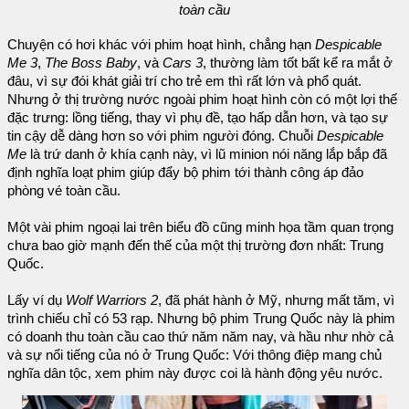
toàn cầu
Chuyện có hơi khác với phim hoạt hình, chẳng hạn
Despicable
Me 3
,
The Boss Baby
, và
Cars 3
, thường làm tốt bất kể ra mắt ở
đâu, vì sự đói khát giải trí cho trẻ em thì rất lớn và phổ quát.
Nhưng ở thị trường nước ngoài phim hoạt hình còn có một lợi thế
đặc trưng: lồng tiếng, thay vì phụ đề, tạo hấp dẫn hơn, và tạo sự
tin cậy dễ dàng hơn so với phim người đóng. Chuỗi
Despicable
Me
là trứ danh ở khía cạnh này, vì lũ minion nói năng lắp bắp đã
định nghĩa loạt phim giúp đẩy bộ phim tới thành công áp đảo
phòng vé toàn cầu.
Một vài phim ngoại lai trên biểu đồ cũng minh họa tầm quan trọng
chưa bao giờ mạnh đến thế của một thị trường đơn nhất: Trung
Quốc.
Lấy ví dụ
Wolf Warriors 2
, đã phát hành ở Mỹ, nhưng mất tăm, vì
trình chiếu chỉ có 53 rạp. Nhưng bộ phim Trung Quốc này là phim
có doanh thu toàn cầu cao thứ năm năm nay, và hầu như nhờ cả
và sự nổi tiếng của nó ở Trung Quốc: Với thông điệp mang chủ
nghĩa dân tộc, xem phim này được coi là hành động yêu nước.