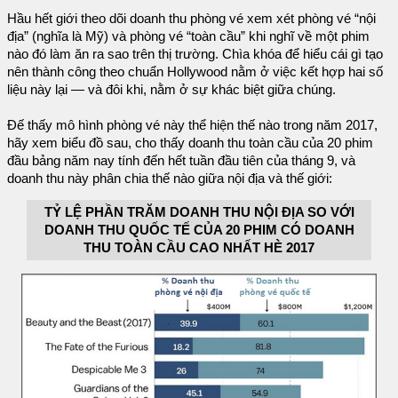
Hầu hết giới theo dõi doanh thu phòng vé xem xét phòng vé “nội
địa” (nghĩa là Mỹ) và phòng vé “toàn cầu” khi nghĩ về một phim
nào đó làm ăn ra sao trên thị trường. Chìa khóa để hiểu cái gì tạo
nên thành công theo chuẩn Hollywood nằm ở việc kết hợp hai số
liệu này lại — và đôi khi, nằm ở sự khác biệt giữa chúng.
Đế thấy mô hình phòng vé này thể hiện thế nào trong năm 2017,
hãy xem biểu đồ sau, cho thấy doanh thu toàn cầu của 20 phim
đầu bảng năm nay tính đến hết tuần đầu tiên của tháng 9, và
doanh thu này phân chia thế nào giữa nội địa và thế giới:
TỶ LỆ PHẦN TRĂM DOANH THU NỘI ĐỊA SO VỚI
DOANH THU QUỐC TẾ CỦA 20 PHIM CÓ DOANH
THU TOÀN CẦU CAO NHẤT HÈ 2017