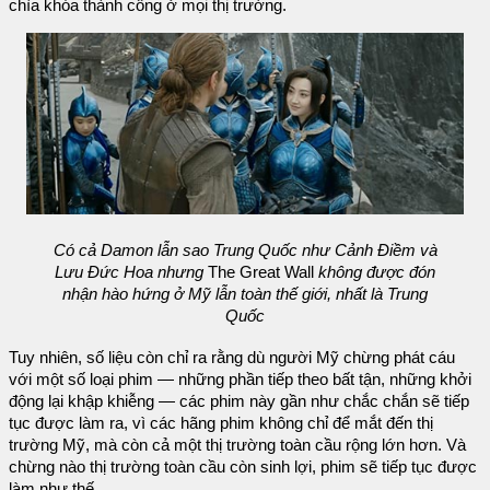
chìa khóa thành công ở mọi thị trường.
Có cả Damon lẫn sao Trung Quốc như Cảnh Điềm và
Lưu Đức Hoa nhưng
The Great Wall
không được đón
nhận hào hứng ở Mỹ lẫn toàn thế giới, nhất là Trung
Quốc
Tuy nhiên, số liệu còn chỉ ra rằng dù người Mỹ chừng phát cáu
với một số loại phim — những phần tiếp theo bất tận, những khởi
động lại khập khiễng — các phim này gần như chắc chắn sẽ tiếp
tục được làm ra, vì các hãng phim không chỉ để mắt đến thị
trường Mỹ, mà còn cả một thị trường toàn cầu rộng lớn hơn. Và
chừng nào thị trường toàn cầu còn sinh lợi, phim sẽ tiếp tục được
làm như thế.