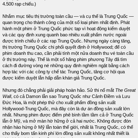
4.500 rạp chiếu.)
Nhắm mục tiêu thị trường toàn cầu — và cụ thể là Trung Quốc —
quan trọng cho thành công của một số loại phim nhất định. Phát
hành một phim ở Trung Quốc phức tạp vì hoạt động kiểm duyệt
và các quy định xung quanh bao nhiêu xuất phẩm nước ngoài
được trình chiếu ở các rạp Trung Quốc. Nhưng ngày càng tăng,
thị trường Trung Quốc chi phối quyết định ở Hollywood; để có
phim doanh thu cao, cần phải tính một nửa doanh thu vé toàn cầu
ở thị trường này. Thế là một số hãng phim phương Tây đã tìm
cách đi đường vòng né những quy định nghiêm ngặt bằng cách
hợp tác với các công ty chế tác Trung Quốc, tăng cơ hội qua
được kiểm duyệt lẫn hấp dẫn khán giả Trung Quốc.
Nhưng đó chẳng phải giải pháp hoàn hảo. Sử thi nổ mắt
The Great
Wall
, có cả Damon lẫn sao Trung Quốc như Cảnh Điềm và Lưu
Đức Hoa, là một phép thử cho xuất phẩm đồng sản xuất
Hollywood-Trung Quốc, mà đây còn là dự án đồng sản xuất lớn
nhất. Nhưng phim được điểm phê bình tầm tầm cả ở Trung Quốc
lẫn ở Mỹ, và mở màn hờ hững ở cả hai nước. Không được đón
nhận hào hứng ở Mỹ lẫn toàn thế giới, nhất là Trung Quốc, có thể
cho thấy bom tấn kinh phí lớn đồng sản xuất không nhất thiết là