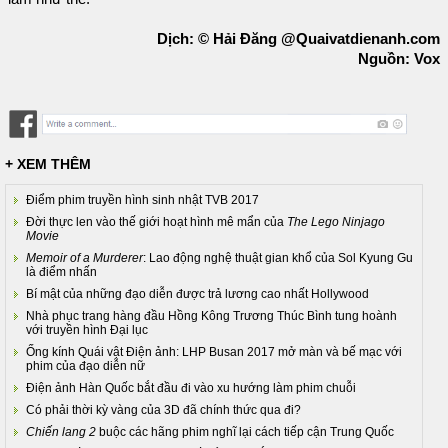
Dịch: © Hải Đăng @Quaivatdienanh.com
Nguồn: Vox
+ XEM THÊM
Điểm phim truyền hình sinh nhật TVB 2017
Đời thực len vào thế giới hoạt hình mê mẩn của
The Lego Ninjago
Movie
Memoir of a Murderer
: Lao động nghệ thuật gian khổ của Sol Kyung Gu
là điểm nhấn
Bí mật của những đạo diễn được trả lương cao nhất Hollywood
Nhà phục trang hàng đầu Hồng Kông Trương Thúc Bình tung hoành
với truyền hình Đại lục
Ống kính Quái vật Điện ảnh: LHP Busan 2017 mở màn và bế mạc với
phim của đạo diễn nữ
Điện ảnh Hàn Quốc bắt đầu đi vào xu hướng làm phim chuỗi
Có phải thời kỳ vàng của 3D đã chính thức qua đi?
Chiến lang 2
buộc các hãng phim nghĩ lại cách tiếp cận Trung Quốc