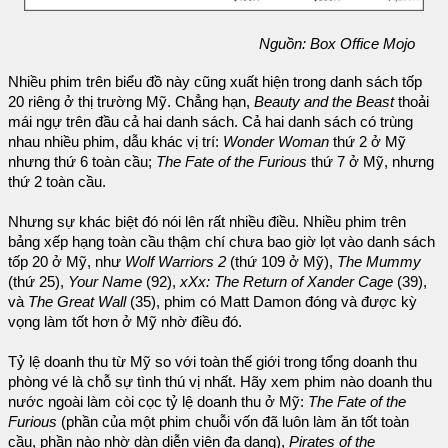
Nguồn: Box Office Mojo
Nhiều phim trên biểu đồ này cũng xuất hiện trong danh sách tốp
20 riêng ở thị trường Mỹ. Chẳng hạn,
Beauty and the Beast
thoải
mái ngự trên đầu cả hai danh sách. Cả hai danh sách có trùng
nhau nhiều phim, dẫu khác vị trí:
Wonder Woman
thứ 2 ở Mỹ
nhưng thứ 6 toàn cầu;
The Fate of the Furious
thứ 7 ở Mỹ, nhưng
thứ 2 toàn cầu.
Nhưng sự khác biệt đó nói lên rất nhiều điều. Nhiều phim trên
bảng xếp hạng toàn cầu thậm chí chưa bao giờ lọt vào danh sách
tốp 20 ở Mỹ, như
Wolf Warriors 2
(thứ 109 ở Mỹ),
The Mummy
(thứ 25),
Your Name
(92),
xXx: The Return of Xander Cage
(39),
và
The Great Wall
(35), phim có Matt Damon đóng và được kỳ
vọng làm tốt hơn ở Mỹ nhờ điều đó.
Tỷ lệ doanh thu từ Mỹ so với toàn thế giới trong tổng doanh thu
phòng vé là chỗ sự tình thú vị nhất. Hãy xem phim nào doanh thu
nước ngoài làm còi cọc tỷ lệ doanh thu ở Mỹ:
The Fate of the
Furious
(phần của một phim chuỗi vốn đã luôn làm ăn tốt toàn
cầu, phần nào nhờ dàn diễn viên đa dạng),
Pirates of the