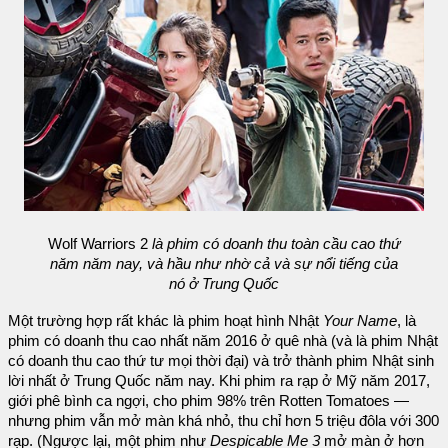
Wolf Warriors 2
là phim có doanh thu toàn cầu cao thứ
năm năm nay, và hầu như nhờ cả và sự nổi tiếng của
nó ở Trung Quốc
Một trường hợp rất khác là phim hoạt hình Nhật
Your Name
, là
phim có doanh thu cao nhất năm 2016 ở quê nhà (và là phim Nhật
có doanh thu cao thứ tư mọi thời đại) và trở thành phim Nhật sinh
lời nhất ở Trung Quốc năm nay. Khi phim ra rạp ở Mỹ năm 2017,
giới phê bình ca ngợi, cho phim 98% trên Rotten Tomatoes —
nhưng phim vẫn mở màn khá nhỏ, thu chỉ hơn 5 triệu đôla với 300
rạp. (Ngược lại, một phim như
Despicable Me 3
mở màn ở hơn