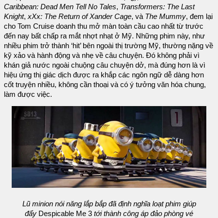
Caribbean: Dead Men Tell No Tales
,
Transformers: The Last
Knight
,
xXx: The Return of Xander Cage
, và
The Mummy
, đem lại
cho Tom Cruise doanh thu mở màn toàn cầu cao nhất từ trước
đến nay bất chấp ra mắt nhợt nhạt ở Mỹ. Những phim này, như
nhiều phim trở thành ‘hit’ bên ngoài thị trường Mỹ, thường nặng về
kỹ xảo và hành động và nhẹ về câu chuyện. Đó không phải vì
khán giả nước ngoài chuộng câu chuyện dở, mà đúng hơn là vì
hiệu ứng thị giác dịch được ra khắp các ngôn ngữ dễ dàng hơn
cốt truyện nhiều, không cần thoại và có ý tưởng văn hóa chung,
làm được việc.
Lũ minion nói năng lắp bắp đã định nghĩa loạt phim giúp
đẩy
Despicable Me 3
tới thành công áp đảo phòng vé