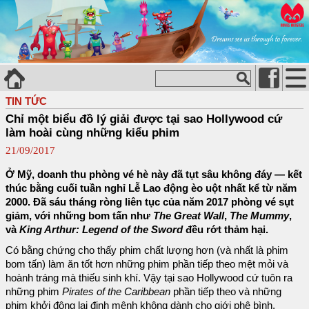
TIN TỨC
Chỉ một biểu đồ lý giải được tại sao Hollywood cứ
làm hoài cùng những kiểu phim
21/09/2017
Ở Mỹ, doanh thu phòng vé hè này đã tụt sâu không đáy — kết
thúc bằng cuối tuần nghỉ Lễ Lao động èo uột nhất kể từ năm
2000. Đã sáu tháng ròng liên tục của năm 2017 phòng vé sụt
giảm, với những bom tấn như
The Great Wall
,
The Mummy
,
và
King Arthur: Legend of the Sword
đều rớt thảm hại.
Có bằng chứng cho thấy phim chất lượng hơn (và nhất là phim
bom tấn) làm ăn tốt hơn những phim phần tiếp theo mệt mỏi và
hoành tráng mà thiếu sinh khí. Vậy tại sao Hollywood cứ tuôn ra
những phim
Pirates of the Caribbean
phần tiếp theo và những
phim khởi động lại định mệnh không dành cho giới phê bình,