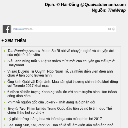
Dịch: © Hải Đăng @Quaivatdienanh.com
Nguồn:
TheWrap
+ XEM THÊM
The Running Actress
: Moon So Ri nói về chuyện nghề và chuyện đời
của một nữ diễn viên
Siêu anh hùng tuổi 50 đặt ra thách thức mới cho chuyên gia thể lực ở
Hollywood
Vì sao Dương Tử Quỳnh, Ngô Ngạn Tổ, và nhiều diễn viên điện ảnh
châu Á tiến công truyền hình
Ống kính Quái vật Điện ảnh: Mùa săn giải thưởng chính thức khởi động
với Toronto 2017 khai mạc
5 nữ ca sĩ thần tượng Kpop đạt dấu ấn với phim truyền hình Hàn thành
công đình đám
Phim về nguồn gốc của Joker? - Thật đáng la ó phản đối
Twenty Two
: Phim tài liệu Trung Quốc đầu tiên về nô lệ tình dục Thế
chiến II thu hút sự chú ý
Lý giải những thăng hoa và thảm họa của mùa phim hè 2017
Lee Jong Suk, Kai, Park Shi Hoo có lẽ sẽ làm điên đảo màn ảnh nhỏ