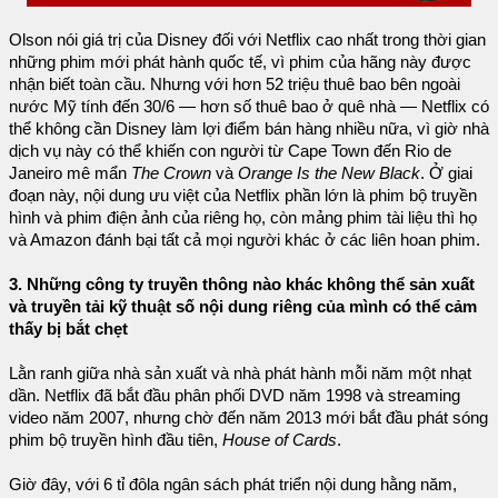
Olson nói giá trị của Disney đối với Netflix cao nhất trong thời gian
những phim mới phát hành quốc tế, vì phim của hãng này được
nhận biết toàn cầu. Nhưng với hơn 52 triệu thuê bao bên ngoài
nước Mỹ tính đến 30/6 — hơn số thuê bao ở quê nhà — Netflix có
thể không cần Disney làm lợi điểm bán hàng nhiều nữa, vì giờ nhà
dịch vụ này có thể khiến con người từ Cape Town đến Rio de
Janeiro mê mẩn
The Crown
và
Orange Is the New Black
. Ở giai
đoạn này, nội dung ưu việt của Netflix phần lớn là phim bộ truyền
hình và phim điện ảnh của riêng họ, còn mảng phim tài liệu thì họ
và Amazon đánh bại tất cả mọi người khác ở các liên hoan phim.
3. Những công ty truyền thông nào khác không thể sản xuất
và truyền tải kỹ thuật số nội dung riêng của mình có thể cảm
thấy bị bắt chẹt
Lằn ranh giữa nhà sản xuất và nhà phát hành mỗi năm một nhạt
dần. Netflix đã bắt đầu phân phối DVD năm 1998 và streaming
video năm 2007, nhưng chờ đến năm 2013 mới bắt đầu phát sóng
phim bộ truyền hình đầu tiên,
House of Cards
.
Giờ đây, với 6 tỉ đôla ngân sách phát triển nội dung hằng năm,