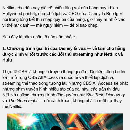
Netflix, cho đến nay giá cổ phiếu tăng vọt của hãng này khiến
Hollywood ganh tị, như chủ tịch và CEO của Disney là Bob Iger
nói trong tổng kết thu nhập quý ba của hãng, giờ thấy mình ở vào
vị thế hư danh — mà nguy hiểm — để bị sao chép.
Sau đây là năm nhân tố cần cân nhắc:
1. Chương trình giải trí của Disney là vua — và làm cho hãng
được định vị tốt trước các đối thủ streaming như Netflix và
Hulu
Thực tế CBS là khổng lồ truyền thông già đời đầu tiên công bố tin
lớn, mở rộng CBS All Access ra quốc tế và thiết lập dịch vụ
streaming thể thao trong tương lai. Nhưng CBS All Access sẽ phát
những phim truyền hình nhiều tập của đài này, các trận thi đấu
NFL và những chương trình độc quyền như
Star Trek: Discovery
và
The Good Fight
— nói cách khác, không phải là một sự thay
thế Netflix.