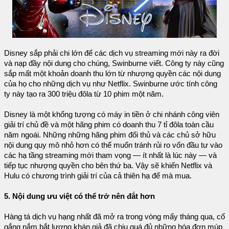
Disney sắp phải chi lớn để các dịch vụ streaming mới này ra đời
và nạp đầy nội dung cho chúng, Swinburne viết. Công ty này cũng
sắp mất một khoản doanh thu lớn từ nhượng quyền các nội dung
của họ cho những dịch vụ như Netflix. Swinburne ước tính công
ty này tạo ra 300 triệu đôla từ 10 phim một năm.
Disney là một khổng tượng có máy in tiền ở chi nhánh công viên
giải trí chủ đề và một hãng phim có doanh thu 7 tỉ đôla toàn cầu
năm ngoái. Những những hãng phim đối thủ và các chủ sở hữu
nội dung quy mô nhỏ hơn có thể muốn tránh rủi ro vốn đầu tư vào
các hạ tầng streaming mới tham vọng — ít nhất là lúc này — và
tiếp tục nhượng quyền cho bên thứ ba. Vậy sẽ khiến Netflix và
Hulu có chương trình giải trí của cả thiên hạ để mà mua.
5. Nội dung ưu việt có thể trở nên đắt hơn
Hàng tá dịch vụ hạng nhất đã mở ra trong vòng mấy tháng qua, cố
gắng nắm bắt lượng khán giả đã chịu quá đủ những hóa đơn múp