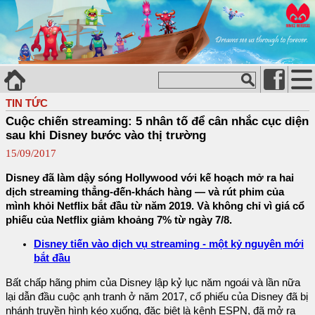
TIN TỨC
Cuộc chiến streaming: 5 nhân tố để cân nhắc cục diện
sau khi Disney bước vào thị trường
15/09/2017
Disney đã làm dậy sóng Hollywood với kế hoạch mở ra hai
dịch streaming thẳng-đến-khách hàng — và rút phim của
mình khỏi Netflix bắt đầu từ năm 2019. Và không chỉ vì giá cổ
phiếu của Netflix giảm khoảng 7% từ ngày 7/8.
Disney tiến vào dịch vụ streaming - một kỷ nguyên mới
bắt đầu
Bất chấp hãng phim của Disney lập kỷ lục năm ngoái và lần nữa
lại dẫn đầu cuộc ạnh tranh ở năm 2017, cổ phiếu của Disney đã bị
nhánh truyền hình kéo xuống, đặc biệt là kênh ESPN, đã mở ra