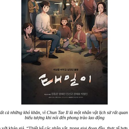
ất cả những khó khăn, vì Chun Tae Il là một nhân vật lịch sử rất quan
biểu tượng khi nói đến phong trào lao động
với khán giả. “Thiết kế các nhân vật, trong giai đoạn đầu, thực tế hơn.