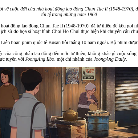
i về cuộc đời của nhà hoạt động lao động Chun Tae Il (1948-1970), đã
tồi tệ trong những năm 1960
 hoạt động lao động Chun Tae Il (1948-1970), đã tự thiêu để kêu gọi n
lịch sử do họa sĩ hoạt hình Choi Ho Chul thực hiện khi chuyển câu chu
g Liên hoan phim quốc tế Busan hồi tháng 10 năm ngoái. Bộ phim được c
ệc của công nhân lao động đến mức tự thiêu, không khác gì cuộc sống 
ực tuyến với
JoongAng Ilbo
, một chi nhánh của
JoongAng Daily
.