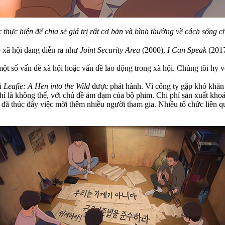
thực hiện để chia sẻ giá trị rất cơ bản và bình thường về cách sống c
 xã hội đang diễn ra như
Joint Security Area
(2000),
I Can Speak
(201
 một số vấn đề xã hội hoặc vấn đề lao động trong xã hội. Chúng tôi h
hi
Leafie: A Hen into the Wild
được phát hành. Vì công ty gặp khó khăn t
 là không thể, với chủ đề ảm đạm của bộ phim. Chi phí sản xuất khoảng
ã thúc đẩy việc mời thêm nhiều người tham gia. Nhiều tổ chức liên q