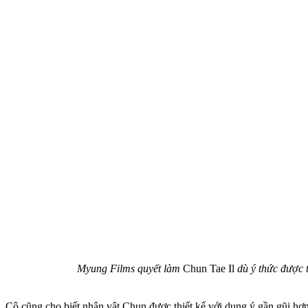
Myung Films quyết làm
Chun Tae Il
dù ý thức được t
Cô cũng cho biết nhân vật Chun được thiết kế với dụng ý gần gũi hơn 