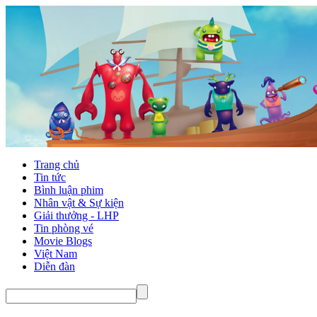
Trang chủ
Tin tức
Bình luận phim
Nhân vật & Sự kiện
Giải thưởng - LHP
Tin phòng vé
Movie Blogs
Việt Nam
Diễn đàn