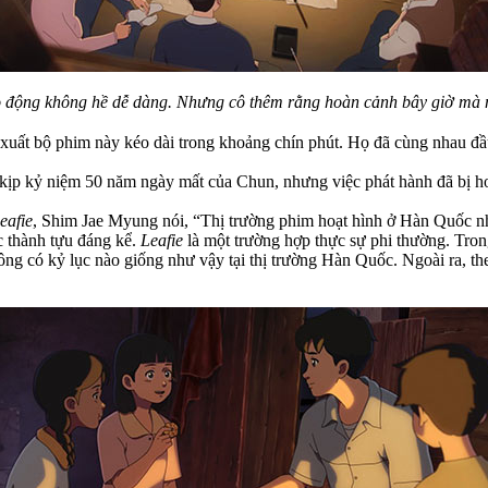
 động không hề dễ dàng. Nhưng cô thêm rằng hoàn cảnh bây giờ mà nh
 xuất bộ phim này kéo dài trong khoảng chín phút. Họ đã cùng nhau đầ
kịp kỷ niệm 50 năm ngày mất của Chun, nhưng việc phát hành đã bị hoã
eafie
, Shim Jae Myung nói, “Thị trường phim hoạt hình ở Hàn Quốc nh
c thành tựu đáng kể.
Leafie
là một trường hợp thực sự phi thường. Tro
ng có kỷ lục nào giống như vậy tại thị trường Hàn Quốc. Ngoài ra, th