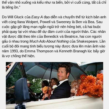
thể vặn nhỏ xuống và kiểu như ra biển, bởi vì cuối cùng, tất cả chỉ
là tiếng ồn.”
Do Will Gluck của
Easy A
đạo diễn và chuyển thể từ kịch bản anh
viết cùng Ilana Wolpert, Powell và Sweeney là Ben và Bea. Sau
cuộc gặp gỡ lãng mạn ngắn ngủi trở nên hỏng bét, cả hai buộc
phải quay lại với nhau để dự đám cưới của người thân. Các nhân
vật được đặt theo tên của Benedick và Beatrice, hai con người
gấu ó nhau trong
Much Ado About Nothing
của Shakespeare. Lần
cuối bộ đôi mang tính biểu tượng này được đưa lên màn ảnh vào
năm 1993, do Emma Thompson và Kenneth Branagh lúc bấy giờ
là vợ chồng thể hiện.