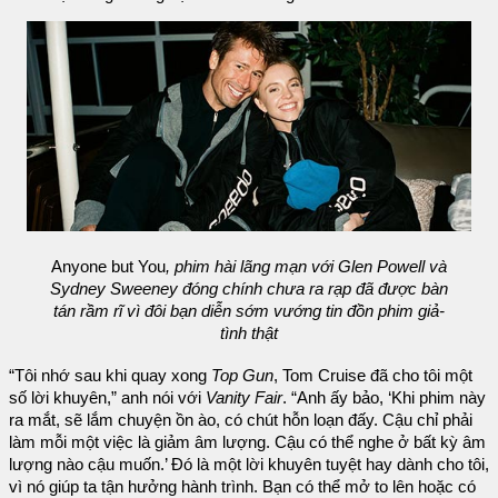
Anyone but You
, phim hài lãng mạn với Glen Powell và
Sydney Sweeney đóng chính chưa ra rạp đã được bàn
tán rầm rĩ vì đôi bạn diễn sớm vướng tin đồn phim giả-
tình thật
“Tôi nhớ sau khi quay xong
Top Gun
, Tom Cruise đã cho tôi một
số lời khuyên,” anh nói với
Vanity Fair
. “Anh ấy bảo, ‘Khi phim này
ra mắt, sẽ lắm chuyện ồn ào, có chút hỗn loạn đấy. Cậu chỉ phải
làm mỗi một việc là giảm âm lượng. Cậu có thể nghe ở bất kỳ âm
lượng nào cậu muốn.’ Đó là một lời khuyên tuyệt hay dành cho tôi,
vì nó giúp ta tận hưởng hành trình. Bạn có thể mở to lên hoặc có