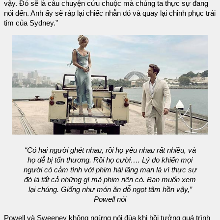
vậy. Đó sẽ là câu chuyện cứu chuộc mà chúng ta thực sự đang
nói đến. Anh ấy sẽ ráp lại chiếc nhẫn đó và quay lại chinh phục trái
tim của Sydney.”
“Có hai người ghét nhau, rồi họ yêu nhau rất nhiều, và
họ dễ bị tổn thương. Rồi họ cười…. Lý do khiến mọi
người có cảm tình với phim hài lãng mạn là vì thực sự
đó là tất cả những gì mà phim nên có. Bạn muốn xem
lại chúng. Giống như món ăn dỗ ngọt tâm hồn vậy,”
Powell nói
Powell và Sweeney không ngừng nói đùa khi hồi tưởng quá trình