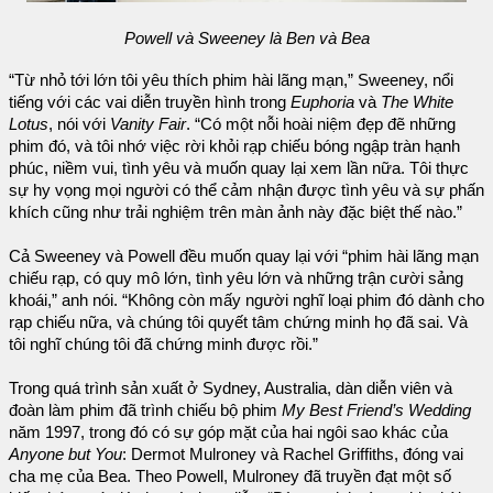
Powell và Sweeney là Ben và Bea
“Từ nhỏ tới lớn tôi yêu thích phim hài lãng mạn,” Sweeney, nổi
tiếng với các vai diễn truyền hình trong
Euphoria
và
The White
Lotus
, nói với
Vanity Fair
. “Có một nỗi hoài niệm đẹp đẽ những
phim đó, và tôi nhớ việc rời khỏi rạp chiếu bóng ngập tràn hạnh
phúc, niềm vui, tình yêu và muốn quay lại xem lần nữa. Tôi thực
sự hy vọng mọi người có thể cảm nhận được tình yêu và sự phấn
khích cũng như trải nghiệm trên màn ảnh này đặc biệt thế nào.”
Cả Sweeney và Powell đều muốn quay lại với “phim hài lãng mạn
chiếu rạp, có quy mô lớn, tình yêu lớn và những trận cười sảng
khoái,” anh nói. “Không còn mấy người nghĩ loại phim đó dành cho
rạp chiếu nữa, và chúng tôi quyết tâm chứng minh họ đã sai. Và
tôi nghĩ chúng tôi đã chứng minh được rồi.”
Trong quá trình sản xuất ở Sydney, Australia, dàn diễn viên và
đoàn làm phim đã trình chiếu bộ phim
My Best Friend’s Wedding
năm 1997, trong đó có sự góp mặt của hai ngôi sao khác của
Anyone but You
: Dermot Mulroney và Rachel Griffiths, đóng vai
cha mẹ của Bea. Theo Powell, Mulroney đã truyền đạt một số