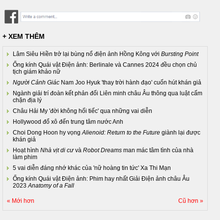
+ XEM THÊM
Lâm Siêu Hiền trở lại bùng nổ điện ảnh Hồng Kông với
Bursting Point
Ống kính Quái vật Điện ảnh: Berlinale và Cannes 2024 đều chọn chủ
tịch giám khảo nữ
Người Cảnh Giác
Nam Joo Hyuk 'thay trời hành đạo' cuốn hút khán giả
Ngành giải trí đoàn kết phản đối Liên minh châu Âu thông qua luật cấm
chặn địa lý
Châu Hải My 'đời không hối tiếc' qua những vai diễn
Hollywood đổ xô đến trung tâm nước Anh
Choi Dong Hoon hy vọng
Alienoid: Return to the Future
giành lại được
khán giả
Hoạt hình
Nhà vịt di cư
và
Robot Dreams
man mác tâm tình của nhà
làm phim
5 vai diễn đáng nhớ khác của 'nữ hoàng tin tức' Xa Thi Mạn
Ống kính Quái vật Điện ảnh: Phim hay nhất Giải Điện ảnh châu Âu
2023
Anatomy of a Fall
« Mới hơn
Cũ hơn »