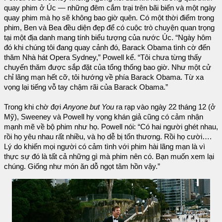
quay phim ở Úc — những đêm cắm trại trên bãi biển và một ngày
quay phim mà họ sẽ không bao giờ quên. Có một thời điểm trong
phim, Ben và Bea đều diện đẹp để có cuộc trò chuyện quan trọng
tại một địa danh mang tính biểu tượng của nước Úc. “Ngày hôm
đó khi chúng tôi đang quay cảnh đó, Barack Obama tình cờ đến
thăm Nhà hát Opera Sydney,” Powell kể. “Tôi chưa từng thấy
chuyến thăm được sắp đặt của tổng thống bao giờ. Như một cử
chỉ lãng mạn hết cỡ, tôi hướng về phía Barack Obama. Từ xa
vọng lại tiếng vỗ tay chậm rãi của Barack Obama.”
Trong khi chờ đợi
Anyone but You
ra rạp vào ngày 22 tháng 12 (ở
Mỹ), Sweeney và Powell hy vọng khán giả cũng có cảm nhận
mạnh mẽ về bộ phim như họ. Powell nói: “Có hai người ghét nhau,
rồi họ yêu nhau rất nhiều, và họ dễ bị tổn thương. Rồi họ cười….
Lý do khiến mọi người có cảm tình với phim hài lãng mạn là vì
thực sự đó là tất cả những gì mà phim nên có. Bạn muốn xem lại
chúng. Giống như món ăn dỗ ngọt tâm hồn vậy.”