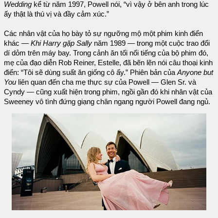
Wedding
kể từ năm 1997, Powell nói, “vì vậy ở bên anh trong lúc
ấy thật là thú vị và đầy cảm xúc.”
Các nhân vật của họ bày tỏ sự ngưỡng mộ một phim kinh điển
khác —
Khi Harry gặp Sally
năm 1989 — trong một cuộc trao đổi
dí dỏm trên máy bay. Trong cảnh ăn tối nổi tiếng của bộ phim đó,
mẹ của đạo diễn Rob Reiner, Estelle, đã bẽn lẽn nói câu thoại kinh
điển: “Tôi sẽ dùng suất ăn giống cô ấy.” Phiên bản của
Anyone but
You
liên quan đến cha mẹ thực sự của Powell — Glen Sr. và
Cyndy — cũng xuất hiện trong phim, ngồi gần đó khi nhân vật của
Sweeney vô tình đứng giạng chân ngang người Powell đang ngủ.