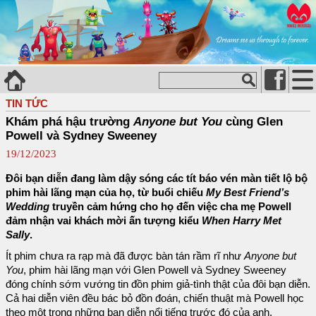
TIN TỨC
Khám phá hậu trường
Anyone but You
cùng Glen
Powell và Sydney Sweeney
19/12/2023
Đôi bạn diễn đang làm dậy sóng các tít báo vén màn tiết lộ bộ
phim hài lãng mạn của họ, từ buổi chiếu
My Best Friend’s
Wedding
truyền cảm hứng cho họ đến việc cha mẹ Powell
đảm nhận vai khách mời ấn tượng kiểu
When Harry Met
Sally
.
Ít phim chưa ra rạp mà đã được bàn tán rầm rĩ như
Anyone but
You
, phim hài lãng mạn với Glen Powell và Sydney Sweeney
đóng chính sớm vướng tin đồn phim giả-tình thật của đôi bạn diễn.
Cả hai diễn viên đều bác bỏ đồn đoán, chiến thuật mà Powell học
theo một trong những bạn diễn nổi tiếng trước đó của anh.