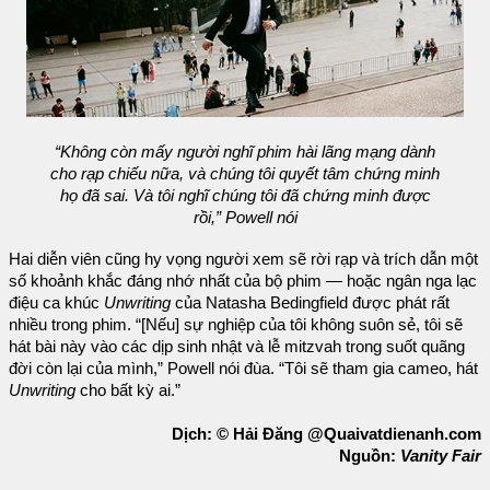
“Không còn mấy người nghĩ phim hài lãng mạng dành
cho rạp chiếu nữa, và chúng tôi quyết tâm chứng minh
họ đã sai. Và tôi nghĩ chúng tôi đã chứng minh được
rồi,” Powell nói
Hai diễn viên cũng hy vọng người xem sẽ rời rạp và trích dẫn một
số khoảnh khắc đáng nhớ nhất của bộ phim — hoặc ngân nga lạc
điệu ca khúc
Unwriting
của Natasha Bedingfield được phát rất
nhiều trong phim. “[Nếu] sự nghiệp của tôi không suôn sẻ, tôi sẽ
hát bài này vào các dịp sinh nhật và lễ mitzvah trong suốt quãng
đời còn lại của mình,” Powell nói đùa. “Tôi sẽ tham gia cameo, hát
Unwriting
cho bất kỳ ai.”
Dịch: © Hải Đăng @Quaivatdienanh.com
Nguồn:
Vanity Fair