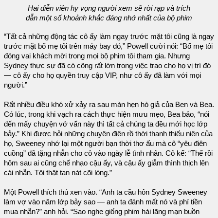
Hai diễn viên hy vọng người xem sẽ rời rạp và trích
dẫn một số khoảnh khắc đáng nhớ nhất của bộ phim
“Tất cả những động tác cô ấy làm ngay trước mặt tôi cũng là ngay
trước mặt bố mẹ tôi trên máy bay đó,” Powell cười nói: “Bố mẹ tôi
đóng vai khách mời trong mọi bộ phim tôi tham gia. Nhưng
Sydney thực sự đã có công rất lớn trong việc trao cho họ vị trí đó
— cô ấy cho họ quyền truy cập VIP, như cô ấy đã làm với mọi
người.”
Rất nhiều điều khó xử xảy ra sau màn hẹn hò giả của Ben và Bea.
Có lúc, trong khi vạch ra cách thực hiện mưu mẹo, Bea bảo, “nói
đến mấy chuyện vớ vẩn này thì tất cả chúng ta đều mới học lớp
bảy.” Khi được hỏi những chuyện điên rồ thời thanh thiếu niên của
họ, Sweeney nhớ lại một người bạn thời thơ ấu mà cô “yêu điên
cuồng” đã tặng nhẫn cho cô vào ngày lễ tình nhân. Cô kể: “Thế rồi
hôm sau ai cũng chế nhạo cậu ấy, và cậu ấy giẫm thình thịch lên
cái nhẫn. Tôi thật tan nát cõi lòng.”
Một Powell thích thú xen vào. “Anh ta cầu hôn Sydney Sweeney
làm vợ vào năm lớp bảy sao — anh ta đánh mất nó và phí tiền
mua nhẫn?” anh hỏi. “Sao nghe giống phim hài lãng mạn buồn