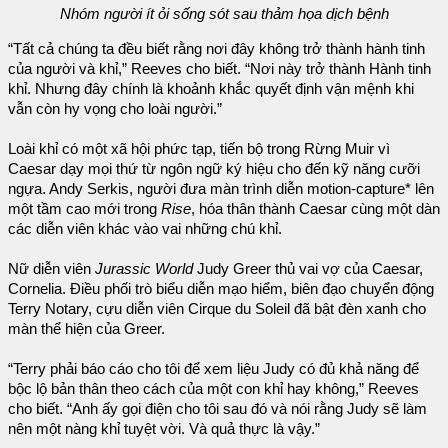
Nhóm người ít ỏi sống sót sau thảm họa dịch bệnh
“Tất cả chúng ta đều biết rằng nơi đây không trở thành hành tinh
của người và khỉ,” Reeves cho biết. “Nơi này trở thành Hành tinh
khỉ. Nhưng đây chính là khoảnh khắc quyết định vận mệnh khi
vẫn còn hy vọng cho loài người.”
Loài khỉ có một xã hội phức tạp, tiến bộ trong Rừng Muir vì
Caesar dạy mọi thứ từ ngôn ngữ ký hiệu cho đến kỹ năng cưỡi
ngựa. Andy Serkis, người đưa màn trình diễn motion-capture* lên
một tầm cao mới trong
Rise
, hóa thân thành Caesar cùng một dàn
các diễn viên khác vào vai những chú khỉ.
Nữ diễn viên
Jurassic World
Judy Greer thủ vai vợ của Caesar,
Cornelia. Điều phối trò biểu diễn mạo hiểm, biên đạo chuyển động
Terry Notary, cựu diễn viên Cirque du Soleil đã bật đèn xanh cho
màn thể hiện của Greer.
“Terry phải báo cáo cho tôi để xem liệu Judy có đủ khả năng để
bộc lộ bản thân theo cách của một con khỉ hay không,” Reeves
cho biết. “Anh ấy gọi điện cho tôi sau đó và nói rằng Judy sẽ làm
nên một nàng khỉ tuyệt vời. Và quả thực là vậy.”