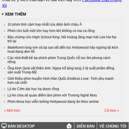
tôi
+ XEM THÊM
10 phim tình cảm hay nhất của điện ảnh châu Á
Phim cho tuổi mới lớn hay hơn khi không có ma cà rồng
Bảo chứng cho
High School King
: Nữ hoàng lãng mạn hài Lee Ha Na
trở lại
Maleficent
rùng rợn và tại sao đã đến lúc Hollywood hãy ngừng tái kích
hoạt dạng đen tối
Các nhà thiết kế áp phích phim Trung Quốc nỗ lực tìm phong cách
riêng
Ống kính Quái vật Điện ảnh:
Ngọa hổ tàng long 2
là xuất phẩm đồng
sản xuất Trung-Mỹ
Giới thiệu phim truyền hình Hàn Quốc
Endless Love
: Tình yêu mạnh
hơn cái chết
Lý do
Cớm đại học
hạ được rồng
Lý An chia sẻ quan điểm làm phim với Trương Nghệ Mưu
Phim khoa học-viễn tưởng Hollywood đang ăn theo anime
« Mới hơn
Cũ hơn »
BẢN DESKTOP
DIỄN ĐÀN
VỀ CHÚNG TÔI