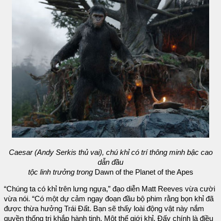
Caesar (Andy Serkis thủ vai), chú khỉ có trí thông minh bậc cao
dẫn đầu
tộc linh trưởng trong
Dawn of the Planet of the Apes
“Chúng ta có khỉ trên lưng ngựa,” đạo diễn Matt Reeves vừa cười
vừa nói. “Có một dự cảm ngay đoạn đầu bộ phim rằng bọn khỉ đã
được thừa hưởng Trái Đất. Bạn sẽ thấy loài động vật này nắm
quyền thống trị khắp hành tinh. Một thế giới khỉ. Đấy chính là điều