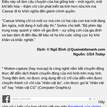
Điều này sẽ làm câu chuyện của hai giống loài – một người, một
khỉ tiến hóa – thậm chí còn phát triển tài tình hơn nữa khi mà
Caesar đi từ khởi nghĩa đến giành chính quyền.
“Caesar không chỉ có một vợ mà còn có hai cậu con trai một đang
ẵm ngửa, một đang ở tuổi dậy thì,” Serkis cho biết. “Bộ phim tập
trung xoay quanh ý niệm về gia đình – sự sống còn của gia đình
và bạn dám đi đến đâu để bảo vệ họ khi cuộc sống cực kỳ khó
khăn và khắc nghiệt."
Dịch: © Ngô Bình @Quaivatdienanh.com
Nguồn:
USA Today
* Motion-capture (hay mocap) là công nghệ nắm bắt chuyển động
thực để diễn dịch thành chuyển động của mô hình trên máy tính.
Trong điện ảnh, nó được ứng dụng để cử chỉ của diễn viên được
chuyển thành cử chỉ của "nhân vật ảo", còn được gọi là "nhân vật
số" hay "nhân vật CG" (Computer Graphics)
Hãy
chia sẻ ý kiến của bạn về bài viết này trên
Facebook của chúng