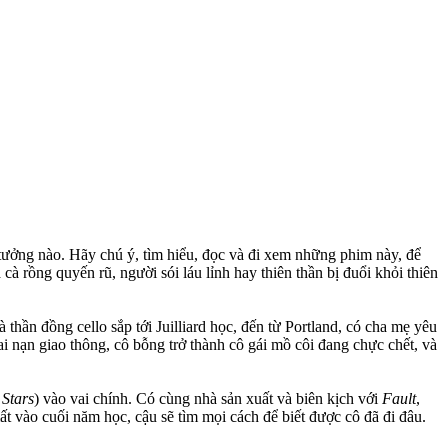
iả tưởng nào. Hãy chú ý, tìm hiểu, đọc và đi xem những phim này, để
ồng quyến rũ, người sói láu lỉnh hay thiên thần bị đuổi khỏi thiên
 thần đồng cello sắp tới Juilliard học, đến từ Portland, có cha mẹ yêu
tai nạn giao thông, cô bỗng trở thành cô gái mồ côi đang chực chết, và
 Stars
) vào vai chính. Có cùng nhà sản xuất và biên kịch với
Fault
,
 vào cuối năm học, cậu sẽ tìm mọi cách để biết được cô đã đi đâu.