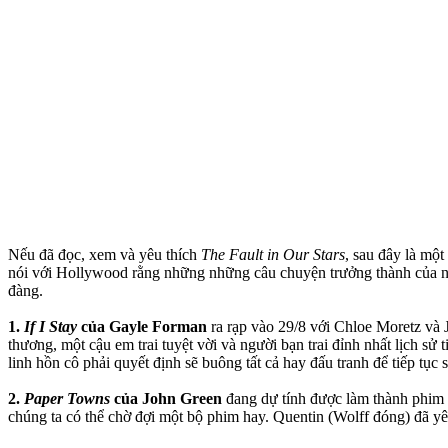
Nếu đã đọc, xem và yêu thích
The Fault in Our Stars
, sau đây là một
nói với Hollywood rằng những những câu chuyện trưởng thành của nhữ
đàng.
1.
If I Stay
của Gayle Forman
ra rạp vào 29/8 với Chloe Moretz và J
thương, một cậu em trai tuyệt vời và người bạn trai đỉnh nhất lịch sử 
linh hồn cô phải quyết định sẽ buông tất cả hay đấu tranh để tiếp tục 
2.
Paper Towns
của John Green
đang dự tính được làm thành phim 
chúng ta có thể chờ đợi một bộ phim hay. Quentin (Wolff đóng) đã y