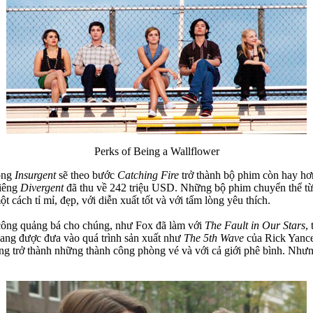
Perks of Being a Wallflower
ọng
Insurgent
sẽ theo bước
Catching Fire
trở thành bộ phim còn hay h
riêng
Divergent
đã thu về 242 triệu USD. Những bộ phim chuyển thể từ 
 cách tỉ mỉ, đẹp, với diễn xuất tốt và với tấm lòng yêu thích.
 công quảng bá cho chúng, như Fox đã làm với
The Fault in Our Stars
,
đang được đưa vào quá trình sản xuất như
The 5th Wave
của Rick Yanc
ăng trở thành những thành công phòng vé và với cả giới phê bình. Như