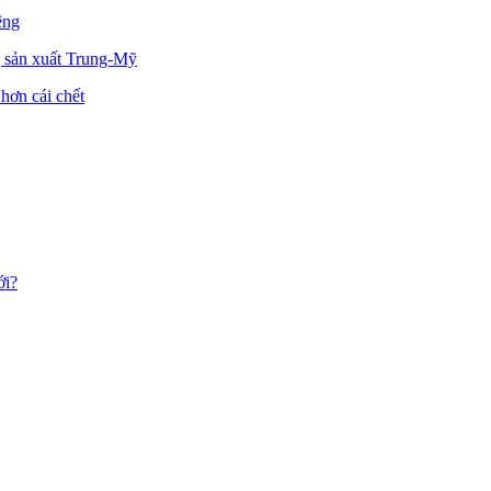
êng
 sản xuất Trung-Mỹ
hơn cái chết
ới?