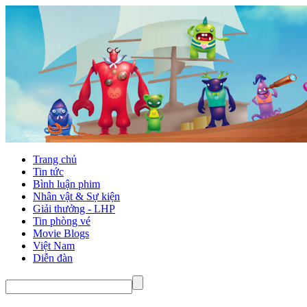
Trang chủ
Tin tức
Bình luận phim
Nhân vật & Sự kiện
Giải thưởng - LHP
Tin phòng vé
Movie Blogs
Việt Nam
Diễn đàn