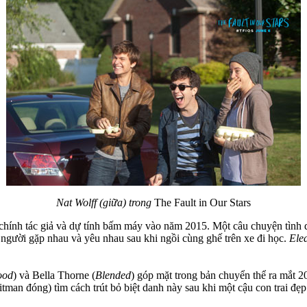
Nat Wolff (giữa) trong
The Fault in Our Stars
hính tác giả và dự tính bấm máy vào năm 2015. Một câu chuyện tình di
i người gặp nhau và yêu nhau sau khi ngồi cùng ghế trên xe đi học.
Ele
ood
) và Bella Thorne (
Blended
) góp mặt trong bản chuyển thể ra mắt 2
an đóng) tìm cách trút bỏ biệt danh này sau khi một cậu con trai đẹp t