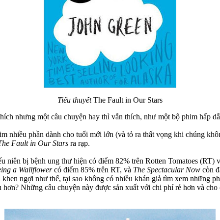
Tiểu thuyết
The Fault in Our Stars
 thích nhưng một câu chuyện hay thì vẫn thích, như một bộ phim hấp dẫn 
m nhiều phần dành cho tuổi mới lớn (và tỏ ra thất vọng khi chúng kh
The Fault in Our Stars
ra rạp.
hiếu niên bị bệnh ung thư hiện có điểm 82% trên Rotten Tomatoes (RT) 
eing a Wallflower
có điểm 85% trên RT, và
The Spectacular Now
còn đ
khen ngợi như thế, tại sao không có nhiều khán giả tìm xem những ph
 hơn? Những câu chuyện này được sản xuất với chi phí rẻ hơn và cho c