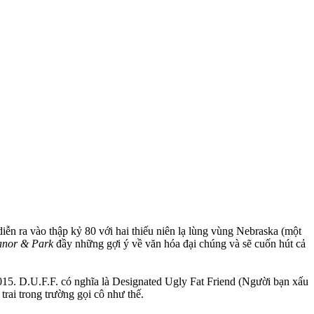
ễn ra vào thập kỷ 80 với hai thiếu niên lạ lùng vùng Nebraska (một
anor & Park
đầy những gợi ý về văn hóa đại chúng và sẽ cuốn hút cả
015. D.U.F.F. có nghĩa là Designated Ugly Fat Friend (Người bạn xấu
rai trong trường gọi cô như thế.