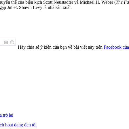
uyển thể của biên kịch Scott Neustadter và Michael H. Weber (
The Fau
ặp Juliet. Shawn Levy là nhà sản xuất.
Hãy chia sẻ ý kiến của bạn về bài viết này trên
Facebook của
trở lại
ch hoạt dạng đen tối