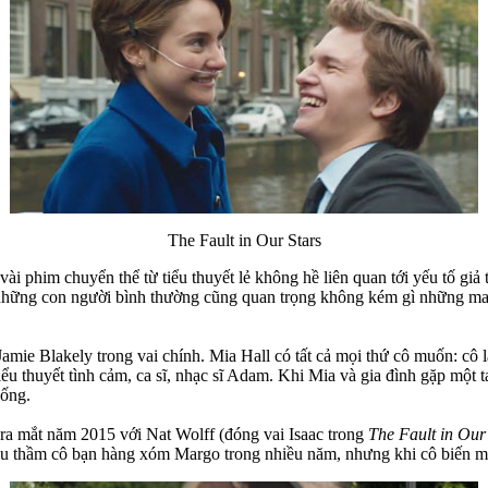
The Fault in Our Stars
 vài phim chuyển thể từ tiểu thuyết lẻ không hề liên quan tới yếu tố g
ng con người bình thường cũng quan trọng không kém gì những ma cà r
amie Blakely trong vai chính. Mia Hall có tất cả mọi thứ cô muốn: cô là
tiểu thuyết tình cảm, ca sĩ, nhạc sĩ Adam. Khi Mia và gia đình gặp một 
sống.
ra mắt năm 2015 với Nat Wolff (đóng vai Isaac trong
The Fault in Our
êu thầm cô bạn hàng xóm Margo trong nhiều năm, nhưng khi cô biến mất