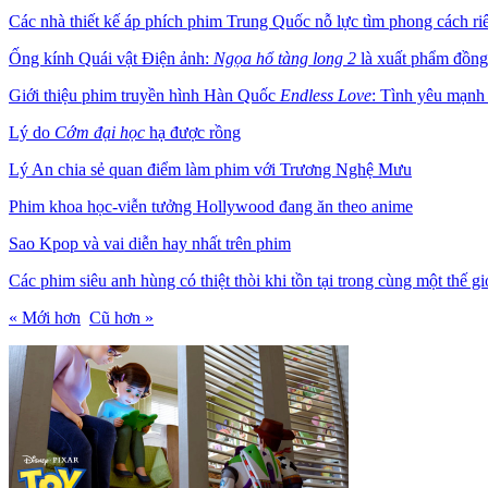
Các nhà thiết kế áp phích phim Trung Quốc nỗ lực tìm phong cách ri
Ống kính Quái vật Điện ảnh:
Ngọa hổ tàng long 2
là xuất phẩm đồng
Giới thiệu phim truyền hình Hàn Quốc
Endless Love
: Tình yêu mạnh 
Lý do
Cớm đại học
hạ được rồng
Lý An chia sẻ quan điểm làm phim với Trương Nghệ Mưu
Phim khoa học-viễn tưởng Hollywood đang ăn theo anime
Sao Kpop và vai diễn hay nhất trên phim
Các phim siêu anh hùng có thiệt thòi khi tồn tại trong cùng một thế gi
« Mới hơn
Cũ hơn »