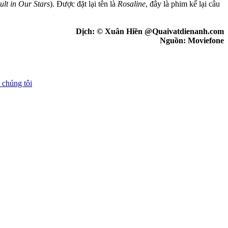
lt in Our Stars
). Được đặt lại tên là
Rosaline
, đây là phim kể lại câu
Dịch: © Xuân Hiền @Quaivatdienanh.com
Nguồn: Moviefone
 chúng tôi