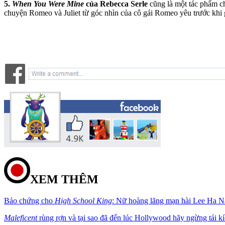
5.
When You Were Mine
của Rebecca Serle
cũng là một tác phẩm ch
chuyện Romeo và Juliet từ góc nhìn của cô gái Romeo yêu trước khi g
XEM THÊM
Bảo chứng cho
High School King
: Nữ hoàng lãng mạn hài Lee Ha Na 
Maleficent
rùng rợn và tại sao đã đến lúc Hollywood hãy ngừng tái kí