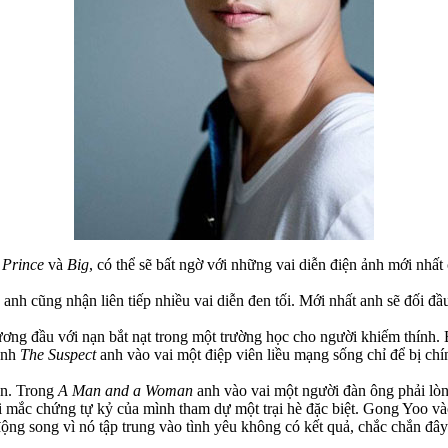
 Prince
và
Big
, có thể sẽ bất ngờ với những vai diễn điện ảnh mới nhất
h cũng nhận liên tiếp nhiều vai diễn đen tối. Mới nhất anh sẽ đối đầ
ương đầu với nạn bắt nạt trong một trường học cho người khiếm thính
anh
The Suspect
anh vào vai một điệp viên liều mạng sống chỉ để bị chí
án. Trong
A Man and a Woman
anh vào vai một người đàn ông phải lò
 mắc chứng tự kỷ của mình tham dự một trại hè đặc biệt. Gong Yoo vào 
ộng song vì nó tập trung vào tình yêu không có kết quả, chắc chắn đây