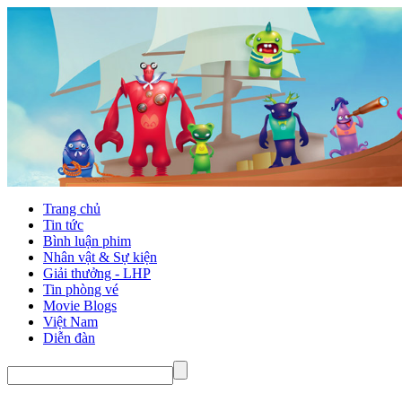
Trang chủ
Tin tức
Bình luận phim
Nhân vật & Sự kiện
Giải thưởng - LHP
Tin phòng vé
Movie Blogs
Việt Nam
Diễn đàn