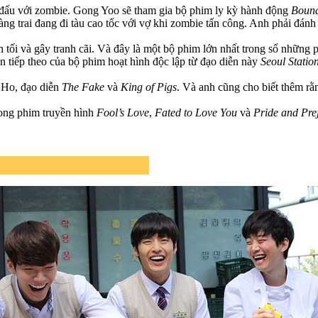
 đấu với zombie. Gong Yoo sẽ tham gia bộ phim ly kỳ hành động
Bound
trai đang đi tàu cao tốc với vợ khi zombie tấn công. Anh phải đánh lạ
tối và gây tranh cãi. Và đây là một bộ phim lớn nhất trong số những 
ần tiếp theo của bộ phim hoạt hình độc lập từ đạo diễn này
Seoul Statio
 Ho, đạo diễn
The Fake
và
King of Pigs
. Và anh cũng cho biết thêm rằ
rong phim truyền hình
Fool’s Love
,
Fated to Love You
và
Pride and Pre