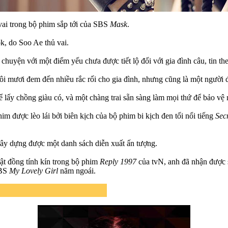
vai trong bộ phim sắp tới của SBS
Mask
.
k, do Soo Ae thủ vai.
huyện với một điểm yếu chưa được tiết lộ đối với gia đình câu, tin t
đôi mươi đem đến nhiều rắc rối cho gia đình, nhưng cũng là một người đ
ể lấy chồng giàu có, và một chàng trai sẵn sàng làm mọi thứ để bảo vệ
him được lèo lái bởi biên kịch của bộ phim bi kịch đen tối nổi tiếng
Sec
gây dựng được một danh sách diễn xuất ấn tượng.
vật đồng tính kín trong bộ phim
Reply 1997
của tvN, anh đã nhận được 
SBS
My Lovely Girl
năm ngoái.