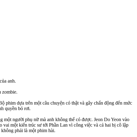
 của anh.
u zombie.
. Bộ phim dựa trên một câu chuyện có thật và gây chấn động đến mức
nh quyền bỏ rơi.
ng một người phụ nữ mà anh không thể có được. Jeon Do Yeon vào
vai một kiến trúc sư tới Phần Lan vì công việc và cả hai bị cô lập
 không phải là một phim hài.