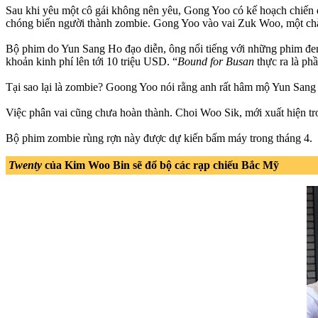
Sau khi yêu một cô gái không nên yêu, Gong Yoo có kế hoạch chiến
chóng biến người thành zombie. Gong Yoo vào vai Zuk Woo, một chàng 
Bộ phim do Yun Sang Ho đạo diễn, ông nổi tiếng với những phim đen 
khoản kinh phí lên tới 10 triệu USD. “
Bound for Busan
thực ra là ph
Tại sao lại là zombie? Goong Yoo nói rằng anh rất hâm mộ Yun Sang
Việc phân vai cũng chưa hoàn thành. Choi Woo Sik, mới xuất hiện t
Bộ phim zombie rùng rợn này được dự kiến bấm máy trong tháng 4.
Twenty
của Kim Woo Bin sẽ đổ bộ các rạp chiếu Bắc Mỹ