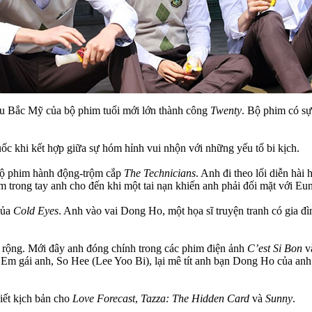
hiếu Bắc Mỹ của bộ phim tuổi mới lớn thành công
Twenty
. Bộ phim có s
ốc khi kết hợp giữa sự hóm hỉnh vui nhộn với những yếu tố bi kịch.
 bộ phim hành động-trộm cắp
The Technicians
. Anh đi theo lối diễn hài
 trong tay anh cho đến khi một tai nạn khiến anh phải đối mặt với Eu
của
Cold Eyes
. Anh vào vai Dong Ho, một họa sĩ truyện tranh có gia đì
 rộng. Mới đây anh đóng chính trong các phim điện ảnh
C’est Si Bon
v
. Em gái anh, So Hee (Lee Yoo Bi), lại mê tít anh bạn Dong Ho của an
iết kịch bản cho
Love Forecast
,
Tazza: The Hidden Card
và
Sunny
.