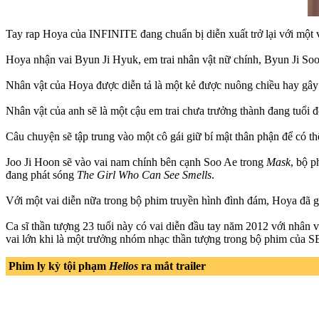
Tay rap Hoya của INFINITE đang chuẩn bị diễn xuất trở lại với một 
Hoya nhận vai Byun Ji Hyuk, em trai nhân vật nữ chính, Byun Ji Soo
Nhân vật của Hoya được diễn tả là một kẻ được nuông chiều hay gây c
Nhân vật của anh sẽ là một cậu em trai chưa trưởng thành đang tuổi 
Câu chuyện sẽ tập trung vào một cô gái giữ bí mật thân phận để có th
Joo Ji Hoon sẽ vào vai nam chính bên cạnh Soo Ae trong
Mask
, bộ p
đang phát sóng
The Girl Who Can See Smells
.
Với một vai diễn nữa trong bộ phim truyền hình đình đám, Hoya đã 
Ca sĩ thần tượng 23 tuổi này có vai diễn đầu tay năm 2012 với nhân 
vai lớn khi là một trưởng nhóm nhạc thần tượng trong bộ phim của 
Phim ly kỳ tội phạm
Helios
ra mắt trailer