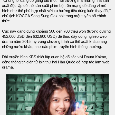
“Chúng tôi đang cố gắng tạo một môi trường mà những nhà sản
xuất độc lập có thể sản xuất phim bộ trên mạng dễ dàng vì mô
hình như thế phù hợp nhất với xu hướng tiêu dùng luôn thay đổi,”
chủ tịch KOCCA Song Sung Gak nói trong một tuyên bố chính
thức.
Cục này đang dùng khoảng 500 đến 700 triệu won (tương đương
452.000 USD đến 632.800 USD) để thúc đẩy công nghiệp web
drama năm 2015, hy vọng chương trình có thể xuất khẩu sang
những nước khác, như các phim truyền hình thông thường.
Đài truyền hình KBS thiết lập quan hệ đối tác với Daum Kakao,
cổng thông tin điện tử lớn thứ hai Hàn Quốc để hợp tác làm web
drama.