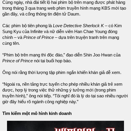
Cùng ngày, nhà đài tiết lộ hai phim bộ trên mạng được phát hàng
trong tháng 3 qua trang web phim truyền hình mạng KBS mới tạo
gần đây, và cổng thông tin điện tử Daum.
Các phim bộ tiên phong là
Love Detective Sherlock K
– có Kim
Sung Kyu của Infinite và nữ diễn viên Han Chae Young đóng
chính – và
Prince of Prince
– dựa trên truyện tranh trên mạng
cùng tên.
“Phim bộ trên mạng thì độc đáo,” đạo diễn Shin Joo Hwan của
Prince of Prince
nói tại buổi họp báo.
Ông nói rằng thời lượng tập phim ngắn khiến khán giả dễ xem.
“Ngoài ra, nền tảng trực tuyến cho phép nhiều khán giả trẻ xem
được, hợp lý trong việc thử những ý tưởng mới (trong phim
truyền hình),” ông nói tiếp. “Tôi nghĩ đó là lý do tại sao nhiều người
giờ đây hiểu rõ ngành công nghiệp này.”
Tìm kiếm một mô hình kinh doanh