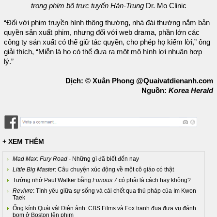
trong phim bộ trực tuyến Hàn-Trung
Dr. Mo Clinic
“Đối với phim truyền hình thông thường, nhà đài thường nắm bản
quyền sản xuất phim, nhưng đối với web drama, phần lớn các
công ty sản xuất có thể giữ tác quyền, cho phép họ kiếm lời,” ông
giải thích, “Miễn là họ có thể đưa ra một mô hình lợi nhuận hợp
lý.”
Dịch: © Xuân Phong @Quaivatdienanh.com
Nguồn:
Korea Herald
+ XEM THÊM
Mad Max: Fury Road
- Những gì đã biết đến nay
Little Big Master
: Câu chuyện xúc động về một cô giáo có thật
Tưởng nhớ Paul Walker bằng
Furious 7
có phải là cách hay không?
Revivre
: Tình yêu giữa sự sống và cái chết qua thủ pháp của Im Kwon
Taek
Ống kính Quái vật Điện ảnh: CBS Films và Fox tranh đua đưa vụ đánh
bom ở Boston lên phim