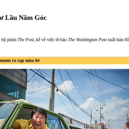
 sơ Lầu Năm Góc
̀m bộ phim
The Post
, kể về việc tờ báo
The Washington Post
xuất bản 
hmann ra rạp mùa hè