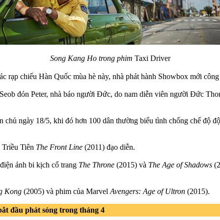
Song Kang Ho trong phim
Taxi Driver
các rạp chiếu Hàn Quốc mùa hè này, nhà phát hành Showbox mới công
 Seob đón Peter, nhà báo người Đức, do nam diễn viên người Đức Tho
Dân chủ ngày 18/5, khi đó hơn 100 dân thường biểu tình chống chế độ 
 Triều Tiên
The Front Line
(2011) đạo diễn.
điện ảnh bi kịch cổ trang
The Throne
(2015) và
The Age of Shadows
(2
g Kong
(2005) và phim của Marvel
Avengers: Age of Ultron
(2015).
ắt đầu phát sóng trong tháng 4