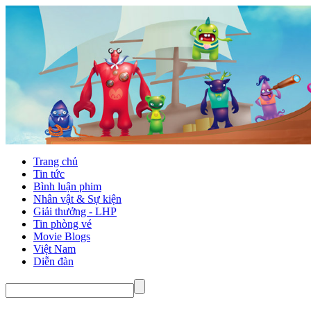
Trang chủ
Tin tức
Bình luận phim
Nhân vật & Sự kiện
Giải thưởng - LHP
Tin phòng vé
Movie Blogs
Việt Nam
Diễn đàn