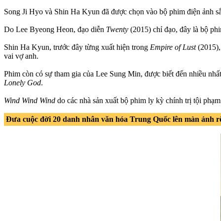
Song Ji Hyo và Shin Ha Kyun đã được chọn vào bộ phim điện ảnh sắ
Do Lee Byeong Heon, đạo diễn
Twenty
(2015) chỉ đạo, đây là bộ phi
Shin Ha Kyun, trước đây từng xuất hiện trong
Empire of Lust
(2015),
vai vợ anh.
Phim còn có sự tham gia của Lee Sung Min, được biết đến nhiều nhất
Lonely God
.
Wind Wind Wind
do các nhà sản xuất bộ phim ly kỳ chính trị tội ph
Đưa cuộc đời 20 danh nhân văn hóa Trung Quốc lên màn ảnh r