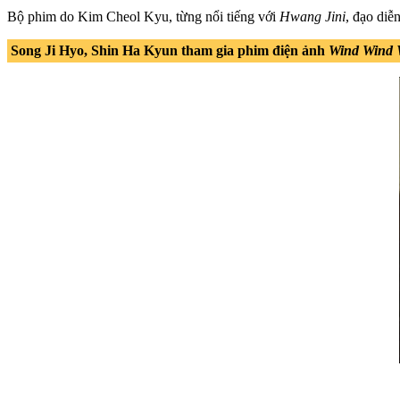
Bộ phim do Kim Cheol Kyu, từng nổi tiếng với
Hwang Jini
, đạo diễ
Song Ji Hyo, Shin Ha Kyun tham gia phim điện ảnh
Wind Wind 