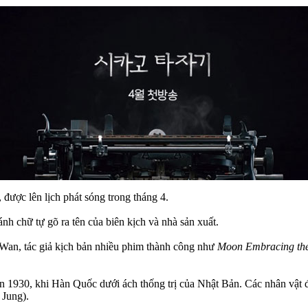
, được lên lịch phát sóng trong tháng 4.
ánh chữ tự gõ ra tên của biên kịch và nhà sản xuất.
o Wan, tác giả kịch bản nhiều phim thành công như
Moon Embracing th
 1930, khi Hàn Quốc dưới ách thống trị của Nhật Bản. Các nhân vật đư
 Jung).