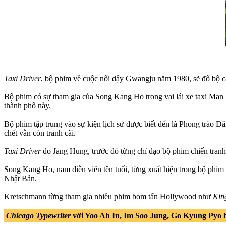
Taxi Driver
, bộ phim về cuộc nổi dậy Gwangju năm 1980, sẽ đổ bộ 
Bộ phim có sự tham gia của Song Kang Ho trong vai lái xe taxi Man
thành phố này.
Bộ phim tập trung vào sự kiện lịch sử được biết đến là Phong trào 
chết vẫn còn tranh cãi.
Taxi Driver
do Jang Hung, trước đó từng chỉ đạo bộ phim chiến tranh
Song Kang Ho, nam diễn viên tên tuổi, từng xuất hiện trong bộ phim 
Nhật Bản.
Kretschmann từng tham gia nhiều phim bom tấn Hollywood như
Kin
Chicago Typewriter
với Yoo Ah In, Im Soo Jung, Go Kyung Pyo b