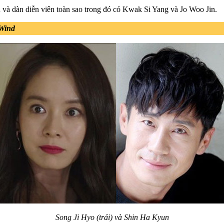
n và dàn diễn viên toàn sao trong đó có Kwak Si Yang và Jo Woo Jin.
Wind
Song Ji Hyo (trái) và Shin Ha Kyun