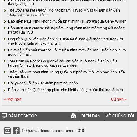
đau gây nghiện
The Boy and the Heron
: Mọi tác phẩm Hayao Miyazaki làm dẫn đến
Thiếu niên và chim diệc
Đạo diễn Paul King không muốn phát minh lại
Wonka
của Gene Wilder
Dàn diễn viên chia sẻ trải nghiệm đóng cảnh thân mật trong
Nữ hoàng
tin tức
của TVB
Ống kính Quái vật Điện ảnh: AFI định lại lễ trao giải thành tựu trọn đời
cho Nicole Kidman vào tháng 4
Phim bộ biến mất khỏi các đài truyền hình mặt đất Hàn Quốc! Sao lại ra
nông nỗi này?
Tom Blyth và Rachel Zegler kể câu chuyện thuở ban đầu của Đấu
trường Sinh tử không có Katniss Everdeen
Thâm Hải
đưa hoạt hình Trung Quốc bứt phá ra khỏi văn học kinh điển
và thần thoại
Hollywood đã lên cực điểm phim hai phần
Diễn viên Hàn Quốc đóng phim cho Netflix cũng muốn thù lao tốt hơn
« Mới hơn
Cũ hơn »
BẢN DESKTOP
DIỄN ĐÀN
VỀ CHÚNG TÔI
© Quaivatdienanh.com, since 2010