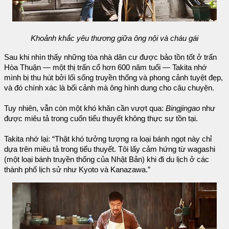
Khoảnh khắc yêu thương giữa ông nội và cháu gái
Sau khi nhìn thấy những tòa nhà dân cư được bảo tồn tốt ở trấn
Hòa Thuận — một thị trấn cổ hơn 600 năm tuổi — Takita nhớ
mình bị thu hút bởi lối sống truyền thống và phong cảnh tuyệt đẹp,
và đó chính xác là bối cảnh mà ông hình dung cho câu chuyện.
Tuy nhiên, vẫn còn một khó khăn cần vượt qua:
Bingjingao
như
được miêu tả trong cuốn tiểu thuyết không thực sự tồn tại.
Takita nhớ lại: “Thật khó tưởng tượng ra loại bánh ngọt này chỉ
dựa trên miêu tả trong tiểu thuyết. Tôi lấy cảm hứng từ wagashi
(một loại bánh truyền thống của Nhật Bản) khi đi du lịch ở các
thành phố lịch sử như Kyoto và Kanazawa.”