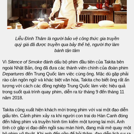
Liễu Đình Thâm là người bảo vệ công thức gia truyền
quý giá đã được truyền qua bảy thế hệ, người thợ làm
bánh tận tâm
Vì
Silence of Smoke
đánh dấu bộ phim đầu tiên của Takita bên
ngoài Nhật Bản, ông đã đưa các thành viên chính của đoàn phim
Departures
đến Trung Quốc làm việc cùng ông. Mặc dù gặp phải
rào cản ngôn ngữ và khác biệt văn hóa, Takita cho biết ông rất ấn
tượng với cách các đồng nghiệp Trung Quốc làm việc hiệu quả
trong suốt quá trình quay phim, diễn ra từ tháng 9 đến tháng 11
năm 2018.
Takita cũng xuất hiện khách mời trong phim với vai một đạo diễn
giấu tên. Cảnh phim xảy ra khi người con trai do Hàn Canh đóng
đến hãng phim và truyền hình tìm kiếm một tương lai mới. Anh
tình cờ gặp vị đạo diễn ngồi sau màn hình, đang mải mê quay một
bộ phim võ thuật. Khi anh đến gần để hỏi thăm, đạo diễn lịch sự ra