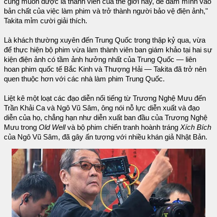
cũng muốn được là thành viên của thế giới này, để đắm mình vào
bản chất của việc làm phim và trở thành người bảo vệ điện ảnh,"
Takita mỉm cười giải thích.
Là khách thường xuyên đến Trung Quốc trong thập kỷ qua, vừa
để thực hiện bộ phim vừa làm thành viên ban giám khảo tại hai sự
kiện điện ảnh có tầm ảnh hưởng nhất của Trung Quốc — liên
hoan phim quốc tế Bắc Kinh và Thượng Hải — Takita đã trở nên
quen thuộc hơn với các nhà làm phim Trung Quốc.
Liệt kê một loạt các đạo diễn nổi tiếng từ Trương Nghệ Mưu đến
Trần Khải Ca và Ngô Vũ Sâm, ông nói nỗ lực diễn xuất và đạo
diễn của họ, chẳng hạn như diễn xuất ban đầu của Trương Nghệ
Mưu trong
Old Well
và bộ phim chiến tranh hoành tráng
Xích Bích
của Ngô Vũ Sâm, đã gây ấn tượng với nhiều khán giả Nhật Bản.