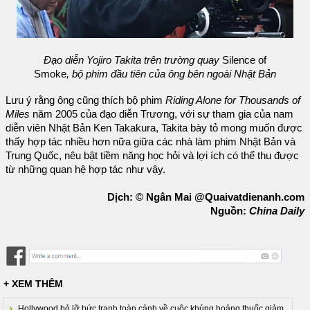
Đạo diễn Yojiro Takita trên trường quay
Silence of
Smoke
, bộ phim đầu tiên của ông bên ngoài Nhật Bản
Lưu ý rằng ông cũng thích bộ phim
Riding Alone for Thousands of
Miles
năm 2005 của đạo diễn Trương, với sự tham gia của nam
diễn viên Nhật Bản Ken Takakura, Takita bày tỏ mong muốn được
thấy hợp tác nhiều hơn nữa giữa các nhà làm phim Nhật Bản và
Trung Quốc, nêu bật tiềm năng học hỏi và lợi ích có thể thu được
từ những quan hệ hợp tác như vậy.
Dịch: © Ngân Mai @Quaivatdienanh.com
Nguồn:
China Daily
+ XEM THÊM
Hollywood bỏ lỡ bức tranh toàn cảnh về cuộc khủng hoảng thuốc giảm