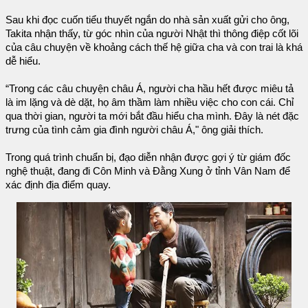
Sau khi đọc cuốn tiểu thuyết ngắn do nhà sản xuất gửi cho ông,
Takita nhận thấy, từ góc nhìn của người Nhật thì thông điệp cốt lõi
của câu chuyện về khoảng cách thế hệ giữa cha và con trai là khá
dễ hiểu.
“Trong các câu chuyện châu Á, người cha hầu hết được miêu tả
là im lặng và dè dặt, họ âm thầm làm nhiều việc cho con cái. Chỉ
qua thời gian, người ta mới bắt đầu hiểu cha mình. Đây là nét đặc
trưng của tình cảm gia đình người châu Á," ông giải thích.
Trong quá trình chuẩn bị, đạo diễn nhận được gợi ý từ giám đốc
nghệ thuật, đang đi Côn Minh và Đằng Xung ở tỉnh Vân Nam để
xác định địa điểm quay.