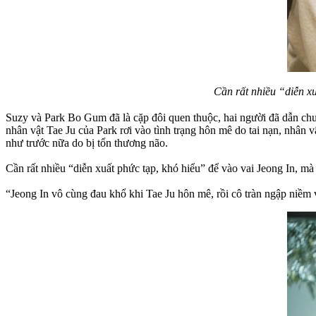
Cần rất nhiều “diễn xu
Suzy và Park Bo Gum đã là cặp đôi quen thuộc, hai người đã dẫn ch
nhân vật Tae Ju của Park rơi vào tình trạng hôn mê do tai nạn, nhân v
như trước nữa do bị tổn thương não.
Cần rất nhiều “diễn xuất phức tạp, khó hiểu” để vào vai Jeong In, m
“Jeong In vô cùng đau khổ khi Tae Ju hôn mê, rồi cô tràn ngập niềm v