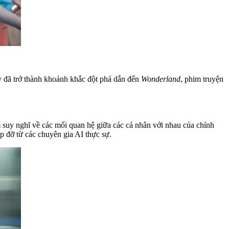
y đã trở thành khoảnh khắc đột phá dẫn đến
Wonderland
, phim truyện
suy nghĩ về các mối quan hệ giữa các cá nhân với nhau của chính
úp đỡ từ các chuyên gia AI thực sự.