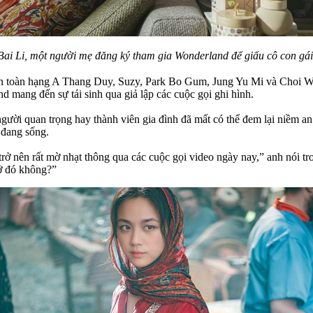
ai Li, một người mẹ đăng ký tham gia Wonderland để giấu cô con gái
n toàn hạng A Thang Duy, Suzy, Park Bo Gum, Jung Yu Mi và Choi Woo
 mang đến sự tái sinh qua giả lập các cuộc gọi ghi hình.
ười quan trọng hay thành viên gia đình đã mất có thể đem lại niềm an 
 đang sống.
rở nên rất mờ nhạt thông qua các cuộc gọi video ngày nay,” anh nói tr
ự ở đó không?”