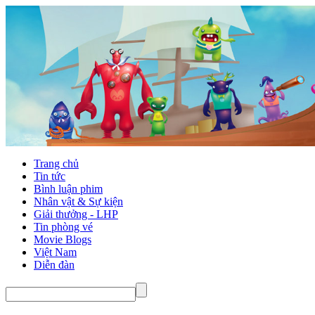
Trang chủ
Tin tức
Bình luận phim
Nhân vật & Sự kiện
Giải thưởng - LHP
Tin phòng vé
Movie Blogs
Việt Nam
Diễn đàn