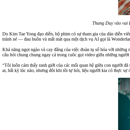
Thang Duy vào vai B
Do Kim Tae Yong đạo diễn, bộ phim có sự tham gia của dàn diễn viê
tránh né — đau buồn và mất mát qua một dịch vụ AI gọi là Wonderland
Khả năng ngọt ngào và cay đắng của việc đoàn tụ số hóa với những ng
câu hỏi chung chung ngay cả trong cuôc gọi video giữa những người
“Tôi luôn cảm thấy ranh giới của các mối quan hệ giữa con người đã t
ai, bất kỳ lúc nào, nhưng đôi khi tôi tự hỏi, liệu người kia có thực s