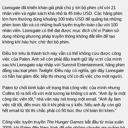
Lionsgate đã khiến khán giả phải chú ý tới bộ phim chỉ với 21
nhân viên và ngân sách khá nhỏ là 45 triệu USD. Các hãng phim
lớn hơn thường dùng khoảng 100 triệu USD để quảng bá những
phim bom tấn và có những buổi tuyên truyền toàn cầu với 100
nhân viên. Lionsgate có thể đạt được mục đích chỉ vì Palen sử
dụng những phương pháp truyền thông không đắt tiền để tạo
không khí háo hức chờ đợi bộ phim.
Điều trớ trêu là thành tích này vẫn có thể không cứu được công
việc của Palen. Anh sẽ còn phải đấu tranh giữ lấy vị trí của mình
sau khi Lionsgate sáp nhập với Summit Entertainment, hãng phim
đằng sau loạt phim
Twilight
. Điều này có nghĩa, giờ đây Lionsgate
có hẳn hai giám đốc tiếp thị nhưng chỉ có đủ việc cho một người.
Palen từ chối bình luận về trạng thái công việc của mình nhưng
Collins tỏ ra bối rối với một tương lai không có anh. “Anh ấy là một
cộng tác viên tốt,” nhà văn này nói trong một email. “Anh ấy làm
việc rất tốt, đến mức tôi ít khi phải ra ý kiến. Nếu anh ấy còn giữ
hết email từ tôi thì chắc phải có 50 bức thư chỉ toàn lời khen.”
Công việc tuyên truyền
The Hunger Games
bắt đầu từ mùa xuân
2009, khi Palen đến New York để gặp những chuyên gia quảng bá