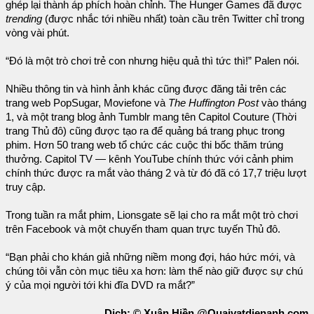
ghép lại thành áp phích hoàn chỉnh. The Hunger Games đã được
trending
(được nhắc tới nhiều nhất) toàn cầu trên Twitter chỉ trong
vòng vài phút.
“Đó là một trò chơi trẻ con nhưng hiệu quả thì tức thì!” Palen nói.
Nhiều thông tin và hình ảnh khác cũng được đăng tải trên các
trang web PopSugar, Moviefone và
The Huffington Post
vào tháng
1, và một trang blog ảnh Tumblr mang tên Capitol Couture (Thời
trang Thủ đô) cũng được tạo ra để quảng bá trang phục trong
phim. Hơn 50 trang web tổ chức các cuộc thi bốc thăm trúng
thưởng. Capitol TV — kênh YouTube chính thức với cảnh phim
chính thức được ra mắt vào tháng 2 và từ đó đã có 17,7 triệu lượt
truy cập.
Trong tuần ra mắt phim, Lionsgate sẽ lại cho ra mắt một trò chơi
trên Facebook và một chuyến tham quan trực tuyến Thủ đô.
“Bạn phải cho khán giả những niềm mong đợi, háo hức mới, và
chúng tôi vẫn còn mục tiêu xa hơn: làm thế nào giữ được sự chú
ý của mọi người tới khi đĩa DVD ra mắt?”
Dịch: © Xuân Hiền @Quaivatdienanh.com