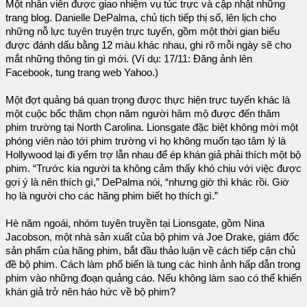
Một nhân viên được giao nhiệm vụ túc trực và cập nhật những
trang blog. Danielle DePalma, chủ tịch tiếp thị số, lên lịch cho
những nỗ lực tuyên truyện trực tuyến, gồm một thời gian biểu
được đánh dấu bằng 12 màu khác nhau, ghi rõ mỗi ngày sẽ cho
mắt những thông tin gì mới. (Ví dụ: 17/11: Đăng ảnh lên
Facebook, tung trang web Yahoo.)
Một đợt quảng bá quan trọng được thực hiện trực tuyến khác là
một cuộc bốc thăm chọn năm người hâm mộ được đến thăm
phim trường tại North Carolina. Lionsgate đặc biệt không mời một
phóng viên nào tới phim trường vì họ không muốn tạo tâm lý là
Hollywood lại đi yểm trợ lẫn nhau để ép khán giả phải thích một bộ
phim. “Trước kia người ta không cảm thấy khó chịu với việc được
gợi ý là nên thích gì,” DePalma nói, “nhưng giờ thì khác rồi. Giờ
họ là người cho các hãng phim biết họ thích gì.”
Hè năm ngoái, nhóm tuyên truyền tại Lionsgate, gồm Nina
Jacobson, một nhà sản xuất của bộ phim và Joe Drake, giám đốc
sản phẩm của hãng phim, bắt đầu thảo luận về cách tiếp cận chủ
đề bộ phim. Cách làm phổ biến là tung các hình ảnh hấp dẫn trong
phim vào những đoạn quảng cáo. Nếu không làm sao có thể khiến
khán giả trở nên háo hức về bộ phim?