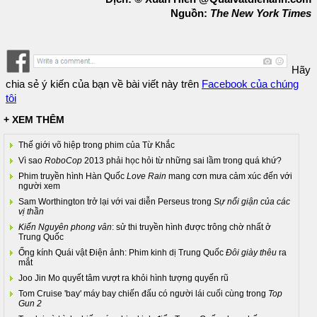
Nguồn:
The New York Times
Hãy
chia sẻ ý kiến của bạn về bài viết này trên
Facebook của chúng
tôi
+ XEM THÊM
Thế giới võ hiệp trong phim của Từ Khắc
Vì sao
RoboCop
2013 phải học hỏi từ những sai lầm trong quá khứ?
Phim truyền hình Hàn Quốc
Love Rain
mang cơn mưa cảm xúc đến với
người xem
Sam Worthington trở lại với vai diễn Perseus trong
Sự nổi giận của các
vị thần
Kiến Nguyên phong vân
: sử thi truyền hình được trông chờ nhất ở
Trung Quốc
Ống kính Quái vật Điện ảnh: Phim kinh dị Trung Quốc
Đôi giày thêu
ra
mắt
Joo Jin Mo quyết tâm vượt ra khỏi hình tượng quyến rũ
Tom Cruise 'bay' máy bay chiến đấu có người lái cuối cùng trong
Top
Gun 2