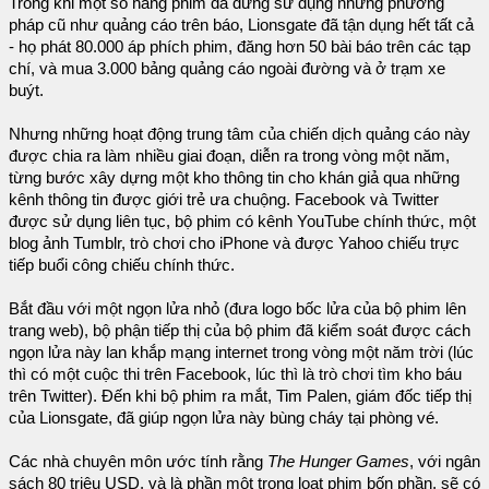
Trong khi một số hãng phim đã dừng sử dụng những phương
pháp cũ như quảng cáo trên báo, Lionsgate đã tận dụng hết tất cả
- họ phát 80.000 áp phích phim, đăng hơn 50 bài báo trên các tạp
chí, và mua 3.000 bảng quảng cáo ngoài đường và ở trạm xe
buýt.
Nhưng những hoạt động trung tâm của chiến dịch quảng cáo này
được chia ra làm nhiều giai đoạn, diễn ra trong vòng một năm,
từng bước xây dựng một kho thông tin cho khán giả qua những
kênh thông tin được giới trẻ ưa chuộng. Facebook và Twitter
được sử dụng liên tục, bộ phim có kênh YouTube chính thức, một
blog ảnh Tumblr, trò chơi cho iPhone và được Yahoo chiếu trực
tiếp buổi công chiếu chính thức.
Bắt đầu với một ngọn lửa nhỏ (đưa logo bốc lửa của bộ phim lên
trang web), bộ phận tiếp thị của bộ phim đã kiểm soát được cách
ngọn lửa này lan khắp mạng internet trong vòng một năm trời (lúc
thì có một cuộc thi trên Facebook, lúc thì là trò chơi tìm kho báu
trên Twitter). Đến khi bộ phim ra mắt, Tim Palen, giám đốc tiếp thị
của Lionsgate, đã giúp ngọn lửa này bùng cháy tại phòng vé.
Các nhà chuyên môn ước tính rằng
The Hunger Games
, với ngân
sách 80 triệu USD, và là phần một trong loạt phim bốn phần, sẽ có