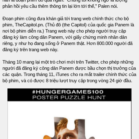
nàn là đoạn phim đó quá ngắn. “Chúng tôi không ngờ là lượng
phản hồi yêu cầu thêm thông tin lại lớn tới thế,” Palen nói.
Đoạn phim cũng đưa khán giả tới trang web chính thức cho bộ
phim, TheCapitol.pn. (Thủ đô (the Capitol) của quốc gia Panem là
nơi bộ phim diễn ra.) Trang web này cho phép người truy cập
đăng ký làm công dân Panem, với giấy chứng minh nhân dân
riêng, y như họ đang sống ở Panem thật. Hơn 800.000 người đã
đăng ký trên trang web này.
Tháng 10 mang lại một trò chơi mới trên Twitter, cho phép những
người đã đăng ký công dân Panem được bầu chọn thị trưởng của
các quận. Trong tháng 11, iTunes cho ra mắt trailer chính thức của
bộ phim, và có được 8 triệu lượt truy cập trong vòng 24 giờ đầu.