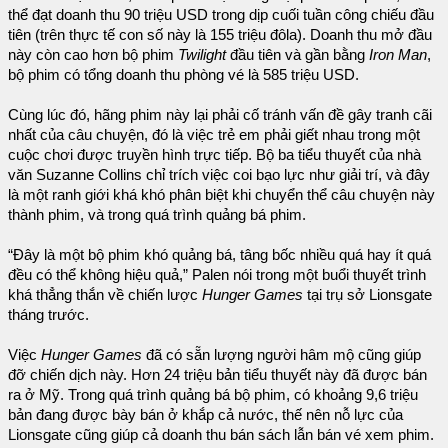
thể đạt doanh thu 90 triệu USD trong dịp cuối tuần công chiếu đầu
tiên (trên thực tế con số này là 155 triệu đôla). Doanh thu mở đầu
này còn cao hơn bộ phim
Twilight
đầu tiên và gần bằng
Iron Man
,
bộ phim có tổng doanh thu phòng vé là 585 triệu USD.
Cùng lúc đó, hãng phim này lại phải cố tránh vấn đề gây tranh cãi
nhất của câu chuyện, đó là việc trẻ em phải giết nhau trong một
cuộc chơi được truyền hình trực tiếp. Bộ ba tiểu thuyết của nhà
văn Suzanne Collins chỉ trích việc coi bạo lực như giải trí, và đây
là một ranh giới khá khó phân biệt khi chuyển thể câu chuyện này
thành phim, và trong quá trình quảng bá phim.
“Đây là một bộ phim khó quảng bá, tâng bốc nhiều quá hay ít quá
đều có thể không hiệu quả,” Palen nói trong một buổi thuyết trình
khá thẳng thắn về chiến lược
Hunger Games
tại trụ sở Lionsgate
tháng trước.
Việc
Hunger Games
đã có sẵn lượng người hâm mộ cũng giúp
đỡ chiến dịch này. Hơn 24 triệu bản tiểu thuyết này đã được bán
ra ở Mỹ. Trong quá trình quảng bá bộ phim, có khoảng 9,6 triệu
bản đang được bày bán ở khắp cả nước, thế nên nỗ lực của
Lionsgate cũng giúp cả doanh thu bán sách lẫn bán vé xem phim.