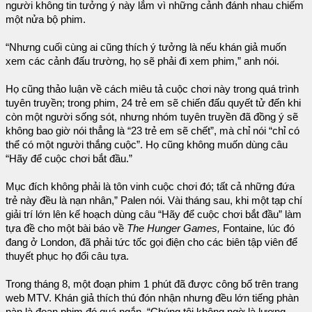
người không tin tưởng ý này lắm vì những cảnh đánh nhau chiếm
một nửa bộ phim.
“Nhưng cuối cùng ai cũng thích ý tưởng là nếu khán giả muốn
xem các cảnh đấu trường, họ sẽ phải đi xem phim,” anh nói.
Họ cũng thảo luận về cách miêu tả cuộc chơi này trong quá trình
tuyên truyền; trong phim, 24 trẻ em sẽ chiến đấu quyết tử đến khi
còn một người sống sót, nhưng nhóm tuyên truyền đã đồng ý sẽ
không bao giờ nói thẳng là “23 trẻ em sẽ chết”, mà chỉ nói “chỉ có
thể có một người thắng cuộc”. Họ cũng không muốn dùng câu
“Hãy để cuộc chơi bắt đầu.”
Mục đích không phải là tôn vinh cuộc chơi đó; tất cả những đứa
trẻ này đều là nạn nhân,” Palen nói. Vài tháng sau, khi một tạp chí
giải trí lớn lên kế hoạch dùng câu “Hãy để cuộc chơi bắt đầu” làm
tựa đề cho một bài báo về
The Hunger Games,
Fontaine, lúc đó
đang ở London, đã phải tức tốc gọi điện cho các biên tập viên để
thuyết phục họ đổi câu tựa.
Trong tháng 8, một đoạn phim 1 phút đã được công bố trên trang
web MTV. Khán giả thích thú đón nhận nhưng đều lớn tiếng phàn