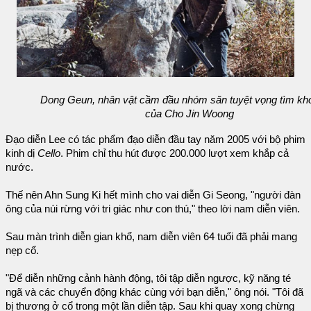
Dong Geun, nhân vật cầm đầu nhóm săn tuyệt vọng tìm kh
của Cho Jin Woong
Đạo diễn Lee có tác phẩm đạo diễn đầu tay năm 2005 với bộ phim
kinh dị
Cello
. Phim chỉ thu hút được 200.000 lượt xem khắp cả
nước.
Thế nên Ahn Sung Ki hết mình cho vai diễn Gi Seong, "người đàn
ông của núi rừng với tri giác như con thú," theo lời nam diễn viên.
Sau màn trình diễn gian khổ, nam diễn viên 64 tuổi đã phải mang
nẹp cổ.
"Để diễn những cảnh hành động, tôi tập diễn ngược, kỹ năng té
ngã và các chuyển động khác cùng với bạn diễn," ông nói. "Tôi đã
bị thương ở cổ trong một lần diễn tập. Sau khi quay xong chừng