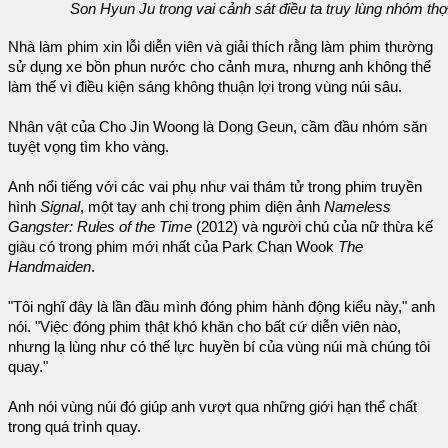
Son Hyun Ju trong vai cảnh sát điều ta truy lùng nhóm th
Nhà làm phim xin lỗi diễn viên và giải thích rằng làm phim thường
sử dụng xe bồn phun nước cho cảnh mưa, nhưng anh không thể
làm thế vì điều kiện sáng không thuận lợi trong vùng núi sâu.
Nhân vật của Cho Jin Woong là Dong Geun, cầm đầu nhóm săn
tuyệt vọng tìm kho vàng.
Anh nổi tiếng với các vai phụ như vai thám tử trong phim truyền
hình
Signal
, một tay anh chị trong phim diện ảnh
Nameless
Gangster: Rules of the Time
(2012) và người chú của nữ thừa kế
giàu có trong phim mới nhất của Park Chan Wook
The
Handmaiden
.
"Tôi nghĩ đây là lần đầu mình đóng phim hành động kiểu này," anh
nói. "Việc đóng phim thật khó khăn cho bất cứ diễn viên nào,
nhưng lạ lùng như có thế lực huyền bí của vùng núi mà chúng tôi
quay."
Anh nói vùng núi đó giúp anh vượt qua những giới hạn thể chất
trong quá trình quay.