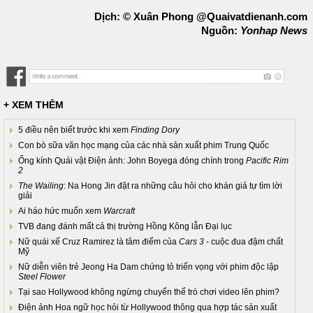
Dịch: © Xuân Phong @Quaivatdienanh.com
Nguồn:
Yonhap News
+ XEM THÊM
5 điều nên biết trước khi xem
Finding Dory
Con bò sữa văn học mạng của các nhà sản xuất phim Trung Quốc
Ống kính Quái vật Điện ảnh: John Boyega đóng chính trong
Pacific Rim
2
The Wailing
: Na Hong Jin đặt ra những câu hỏi cho khán giả tự tìm lời
giải
Ai háo hức muốn xem
Warcraft
TVB đang đánh mất cả thị trường Hồng Kông lẫn Đại lục
Nữ quái xế Cruz Ramirez là tâm điểm của
Cars 3
- cuộc đua đậm chất
Mỹ
Nữ diễn viên trẻ Jeong Ha Dam chứng tỏ triển vọng với phim độc lập
Steel Flower
Tại sao Hollywood không ngừng chuyển thể trò chơi video lên phim?
Điện ảnh Hoa ngữ học hỏi từ Hollywood thông qua hợp tác sản xuất