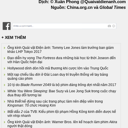
Dịch: © Xuân Phong @Quaivatdienanh.com
Nguồn: China.org.cn và
Global Times
+ XEM THÊM
Ống kính Quái vật Điện ảnh: Tommy Lee Jones làm trưởng ban giám
khảo LHP Tokyo 2017
Đạo diễn hy vọng
The Fortress
đưa những bài học từ thời Joseon đến
với Hàn Quốc hiện đại
Hollywood dính đòn hồi mã thương khi cược lớn vào Trung Quốc
Một rạp chiếu lâu đời ở Đài Loan duy trì truyền thống vẽ tay bảng
quảng cáo phim
10 lý do
Blade Runner 2049
là bộ phim đáng trông đợi nhất năm 2017
While You Were Sleeping
: Bae Suzy và Lee Jong Suk trong cuộc chạy
đua thay đổi tương lai
Nhà thiết kế đứng sau các trang phục làm nên điệp viên trong
Kingsman: Tổ chức Hoàng Kim
Mất dấu 2
của TVB: Kiểu phim tội phạm Hồng Kông kinh điển được kể
với nhịp nhanh
Ống kính Quái vật Điện ảnh: Warner Bros. lên kế hoạch làm phim
Akira
người thật đóng