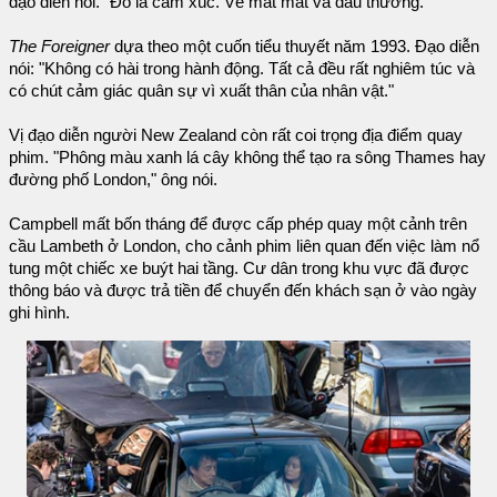
đạo diễn nói. "Đó là cảm xúc. Về mất mát và đau thương."
The Foreigner
dựa theo một cuốn tiểu thuyết năm 1993. Đạo diễn
nói: "Không có hài trong hành động. Tất cả đều rất nghiêm túc và
có chút cảm giác quân sự vì xuất thân của nhân vật."
Vị đạo diễn người New Zealand còn rất coi trọng địa điểm quay
phim. "Phông màu xanh lá cây không thể tạo ra sông Thames hay
đường phố London," ông nói.
Campbell mất bốn tháng để được cấp phép quay một cảnh trên
cầu Lambeth ở London, cho cảnh phim liên quan đến việc làm nổ
tung một chiếc xe buýt hai tầng. Cư dân trong khu vực đã được
thông báo và được trả tiền để chuyển đến khách sạn ở vào ngày
ghi hình.