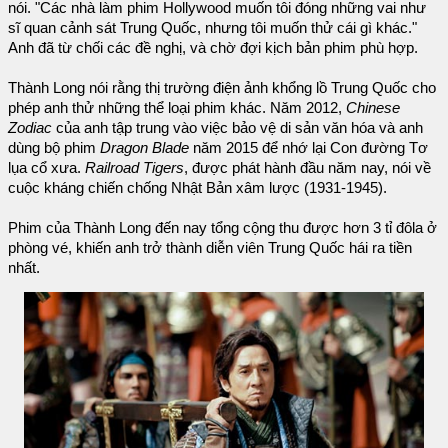
nói. "Các nhà làm phim Hollywood muốn tôi đóng những vai như
sĩ quan cảnh sát Trung Quốc, nhưng tôi muốn thử cái gì khác."
Anh đã từ chối các đề nghị, và chờ đợi kịch bản phim phù hợp.
Thành Long nói rằng thị trường điện ảnh khổng lồ Trung Quốc cho
phép anh thử những thể loại phim khác. Năm 2012,
Chinese
Zodiac
của anh tập trung vào việc bảo vệ di sản văn hóa và anh
dùng bộ phim
Dragon Blade
năm 2015 để nhớ lại Con đường Tơ
lụa cổ xưa.
Railroad Tigers
, được phát hành đầu năm nay, nói về
cuộc kháng chiến chống Nhật Bản xâm lược (1931-1945).
Phim của Thành Long đến nay tổng cộng thu được hơn 3 tỉ đôla ở
phòng vé, khiến anh trở thành diễn viên Trung Quốc hái ra tiền
nhất.