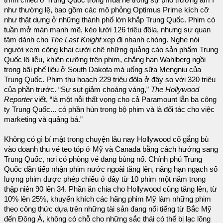
trình chiếu ở Trung Quốc trong mùa hè trong sự phô trương ầm ĩ
như thường lệ, bao gồm các mô phỏng Optimus Prime kích cỡ
như thật dựng ở những thành phố lớn khắp Trung Quốc. Phim có
tuần mở màn mạnh mẽ, kéo lưới 126 triệu đôla, nhưng sự quan
tâm dành cho
The Last Knight
xẹp đi nhanh chóng. Nghe nói
người xem công khai cười chê những quảng cáo sản phẩm Trung
Quốc lộ liễu, khiên cưỡng trên phim, chẳng hạn Wahlberg ngồi
trong bãi phế liệu ở South Dakota mà uống sữa Mengniu của
Trung Quốc. Phim thu hoạch 229 triệu đôla ở đây so với 320 triệu
của phần trước. “Sự sụt giảm choáng váng,”
The Hollywood
Reporter
viết, “là một nỗi thất vọng cho cả Paramount lẫn ba công
ty Trung Quốc... có phần hùn trong bộ phim và là đối tác cho việc
marketing và quảng bá.”
Không có gì bí mật trong chuyện lâu nay Hollywood cố gắng bù
vào doanh thu vé teo tóp ở Mỹ và Canada bằng cách hướng sang
Trung Quốc, nơi có phòng vé đang bùng nổ. Chính phủ Trung
Quốc dần tiếp nhận phim nước ngoài tăng lên, nâng hạn ngạch số
lượng phim được phép chiếu ở đây từ 10 phim một năm trong
thập niên 90 lên 34. Phần ăn chia cho Hollywood cũng tăng lên, từ
10% lên 25%, khuyến khích các hãng phim Mỹ làm những phim
theo công thức dựa trên những tài sản đang nổi tiếng từ Bắc Mỹ
đến Đông Á, không có chỗ cho những sắc thái có thể bị lạc lõng