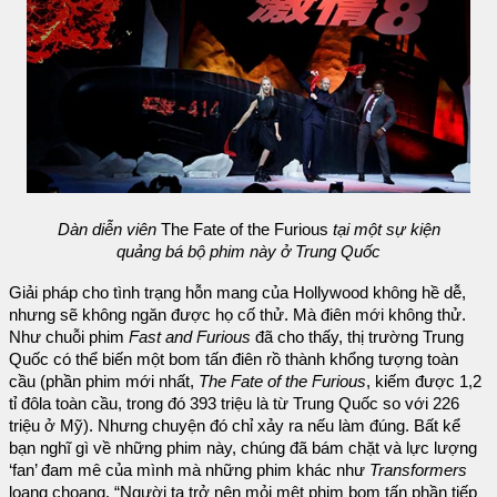
Dàn diễn viên
The Fate of the Furious
tại một sự kiện
quảng bá bộ phim này ở Trung Quốc
Giải pháp cho tình trạng hỗn mang của Hollywood không hề dễ,
nhưng sẽ không ngăn được họ cố thử. Mà điên mới không thử.
Như chuỗi phim
Fast and Furious
đã cho thấy, thị trường Trung
Quốc có thể biến một bom tấn điên rồ thành khổng tượng toàn
cầu (phần phim mới nhất,
The Fate of the Furious
, kiếm được 1,2
tỉ đôla toàn cầu, trong đó 393 triệu là từ Trung Quốc so với 226
triệu ở Mỹ). Nhưng chuyện đó chỉ xảy ra nếu làm đúng. Bất kể
bạn nghĩ gì về những phim này, chúng đã bám chặt và lực lượng
‘fan’ đam mê của mình mà những phim khác như
Transformers
loạng choạng. “Người ta trở nên mỏi mệt phim bom tấn phần tiếp