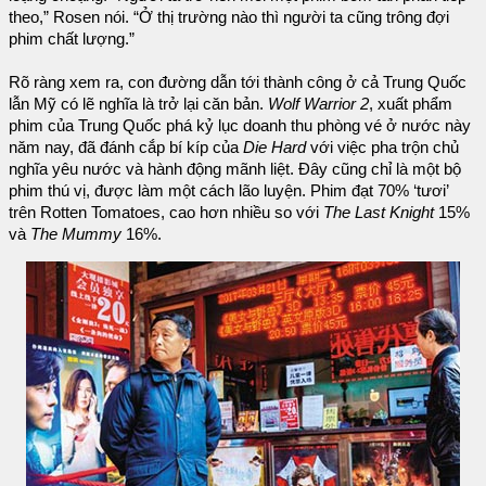
theo,” Rosen nói. “Ở thị trường nào thì người ta cũng trông đợi
phim chất lượng.”
Rõ ràng xem ra, con đường dẫn tới thành công ở cả Trung Quốc
lẫn Mỹ có lẽ nghĩa là trở lại căn bản.
Wolf Warrior 2
, xuất phẩm
phim của Trung Quốc phá kỷ lục doanh thu phòng vé ở nước này
năm nay, đã đánh cắp bí kíp của
Die Hard
với việc pha trộn chủ
nghĩa yêu nước và hành động mãnh liệt. Đây cũng chỉ là một bộ
phim thú vị, được làm một cách lão luyện. Phim đạt 70% ‘tươi’
trên Rotten Tomatoes, cao hơn nhiều so với
The Last Knight
15%
và
The Mummy
16%.