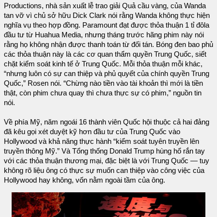
Productions, nhà sản xuất lễ trao giải Quả cầu vàng, của Wanda
tan vỡ vì chủ sở hữu Dick Clark nói rằng Wanda không thực hiện
nghĩa vụ theo hợp đồng. Paramount đạt được thỏa thuận 1 tỉ đôla
đầu tư từ Huahua Media, nhưng tháng trước hãng phim này nói
rằng họ không nhận được thanh toán từ đối tán. Bóng đen bao phủ
các thỏa thuận này là các cơ quan thẩm quyền Trung Quốc, siết
chặt kiểm soát kinh tế ở Trung Quốc. Mỗi thỏa thuận mỗi khác,
“nhưng luôn có sự can thiệp và phủ quyết của chính quyền Trung
Quốc,” Rosen nói. “Chừng nào tiền vào tài khoản thì mới là tiền
thật, còn phim chưa quay thì chưa thực sự có phim,” nguồn tin
nói.
Về phía Mỹ, năm ngoái 16 thành viên Quốc hội thuộc cả hai đảng
đã kêu gọi xét duyệt kỹ hơn đầu tư của Trung Quốc vào
Hollywood và khả năng thực hành “kiểm soát tuyên truyền lên
truyền thông Mỹ.” Và Tổng thống Donald Trump hùng hổ rắn tay
với các thỏa thuận thương mại, đặc biệt là với Trung Quốc — tuy
không rõ liệu ông có thực sự muốn can thiệp vào công việc của
Hollywood hay không, vốn nằm ngoài tầm của ông.