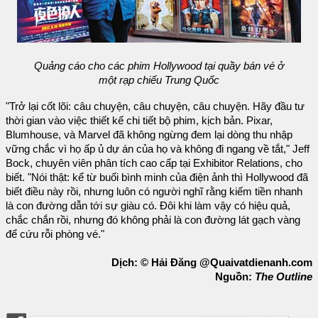
Quảng cáo cho các phim Hollywood tại quầy bán vé ở
một rạp chiếu Trung Quốc
"Trở lại cốt lõi: câu chuyện, câu chuyện, câu chuyện. Hãy đầu tư
thời gian vào việc thiết kế chi tiết bộ phim, kịch bản. Pixar,
Blumhouse, và Marvel đã không ngừng đem lại dòng thu nhập
vững chắc vì họ ấp ủ dự án của họ và không đi ngang về tắt," Jeff
Bock, chuyên viên phân tích cao cấp tại Exhibitor Relations, cho
biết. "Nói thật: kể từ buổi bình minh của điện ảnh thì Hollywood đã
biết điều này rồi, nhưng luôn có người nghĩ rằng kiếm tiền nhanh
là con đường dẫn tới sự giàu có. Đôi khi làm vậy có hiệu quả,
chắc chắn rồi, nhưng đó không phải là con đường lát gạch vàng
để cứu rỗi phòng vé."
Dịch: © Hải Đăng @Quaivatdienanh.com
Nguồn:
The Outline