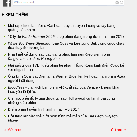
+ XEM THÊM
Một rạp chiếu lâu đời ở Đài Loan duy trì truyền thống vẽ tay bảng
quảng cáo phim
10 lý do
Blade Runner 2049
là bộ phim đáng trông đợi nhất năm 2017
While You Were Sleeping
: Bae Suzy và Lee Jong Suk trong cuộc chạy
đua thay đổi tương lai
Nhà thiết kế đứng sau các trang phục làm nên điệp viên trong
Kingsman: Tổ chức Hoàng Kim
Mất dấu 2
của TVB: Kiểu phim tội phạm Hồng Kông kinh điển được kể
với nhịp nhanh
Ống kính Quái vật Điện ảnh: Warner Bros. lên kế hoạch làm phim
Akira
người thật đóng
Bloodless
- giải kịch bản phim VR xuất sắc của Venice - không khai
thác yếu tố tội ác
Chỉ một biểu đồ lý giải được tại sao Hollywood cứ làm hoài cùng
những kiểu phim
Điểm phim truyền hình sinh nhật TVB 2017
Đời thực len vào thế giới hoạt hình mê mẩn của
The Lego Ninjago
Movie
« Mới hơn
Cũ hơn »