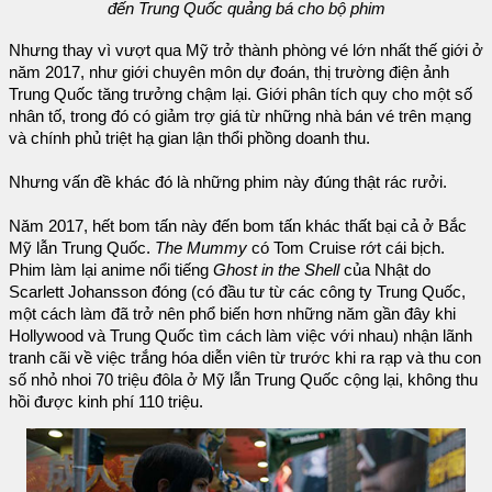
đến Trung Quốc quảng bá cho bộ phim
Nhưng thay vì vượt qua Mỹ trở thành phòng vé lớn nhất thế giới ở
năm 2017, như giới chuyên môn dự đoán, thị trường điện ảnh
Trung Quốc tăng trưởng chậm lại. Giới phân tích quy cho một số
nhân tố, trong đó có giảm trợ giá từ những nhà bán vé trên mạng
và chính phủ triệt hạ gian lận thổi phồng doanh thu.
Nhưng vấn đề khác đó là những phim này đúng thật rác rưởi.
Năm 2017, hết bom tấn này đến bom tấn khác thất bại cả ở Bắc
Mỹ lẫn Trung Quốc.
The Mummy
có Tom Cruise rớt cái bịch.
Phim làm lại anime nổi tiếng
Ghost in the Shell
của Nhật do
Scarlett Johansson đóng (có đầu tư từ các công ty Trung Quốc,
một cách làm đã trở nên phổ biến hơn những năm gần đây khi
Hollywood và Trung Quốc tìm cách làm việc với nhau) nhận lãnh
tranh cãi về việc trắng hóa diễn viên từ trước khi ra rạp và thu con
số nhỏ nhoi 70 triệu đôla ở Mỹ lẫn Trung Quốc cộng lại, không thu
hồi được kinh phí 110 triệu.