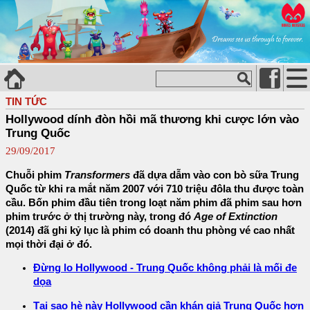
TIN TỨC
Hollywood dính đòn hồi mã thương khi cược lớn vào
Trung Quốc
29/09/2017
Chuỗi phim
Transformers
đã dựa dẫm vào con bò sữa Trung
Quốc từ khi ra mắt năm 2007 với 710 triệu đôla thu được toàn
cầu. Bốn phim đầu tiên trong loạt năm phim đã phim sau hơn
phim trước ở thị trường này, trong đó
Age of Extinction
(2014) đã ghi kỷ lục là phim có doanh thu phòng vé cao nhất
mọi thời đại ở đó.
Đừng lo Hollywood - Trung Quốc không phải là mối đe
dọa
Tại sao hè này Hollywood cần khán giả Trung Quốc hơn