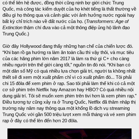
có thể liên hệ được, đồng thời cũng nịnh bợ giới chức Trung
Quốc, mà công tác kiểm duyệt của họ khét tiếng là thất thường về
điều gì họ thông qua và cảnh giác với ảnh hưởng nước ngoài hay
bất kỳ chỉ trích nào về đất nước của họ. (
Transformers: Age of
Extinction
thậm chí đưa vào cả một thông điệp ủng hộ lãnh đạo
Trung Quốc.)
Giờ đây Hollywood đang thấy những hạn chế của chiến lược đó.
“Khi bạn rồ ga hướng ra làm ăn toàn cầu thì vậy thôi, và mục tiêu
của các hãng phim lớn năm 2017 là làm ra thứ gì C+ cho càng
nhiều người trên thế giới càng tốt,” nguồn tin đó nói. “Khi bạn có
một dân số Mỹ có quá nhiều lựa chọn giải trí, người ta không nhất
thiết sẽ đi xem một xuất phẩm chỉ vì có xuất phẩm đó... Tôi phải
chi 15 đôla để xem phim ở rạp. Sao tôi phải làm thế khi có cả một
cơ sở phim trên Netflix hay Amazon hay HBO? Có quá nhiều nội
dung giải trí. Tôi sẽ muốn xem phim trên tivi hơn là xem phim rạp.”
Điều tương tự cũng xảy ra ở Trung Quốc, Netflix đã thâm nhập thị
trường này năm nay thông qua một khổng lồ dịch vụ streaming
Trung Quốc với gần 500 triệu lượt xem mỗi tháng và vé xem phim
rạp ở đây có thể lên đến hơn 20 đôla.