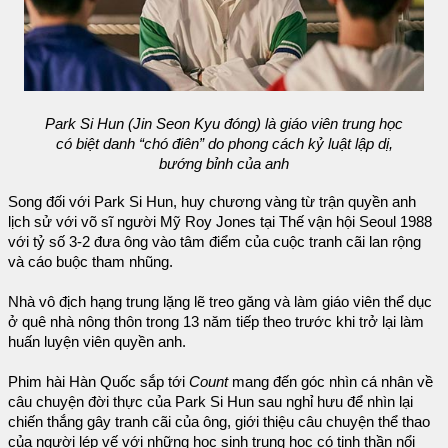
Park Si Hun (Jin Seon Kyu đóng) là giáo viên trung học
có biệt danh “chó điên” do phong cách kỷ luật lập dị,
bướng bỉnh của anh
Song đối với Park Si Hun, huy chương vàng từ trận quyền anh
lịch sử với võ sĩ người Mỹ Roy Jones tại Thế vận hội Seoul 1988
với tỷ số 3-2 đưa ông vào tâm điểm của cuộc tranh cãi lan rộng
và cáo buộc tham nhũng.
Nhà vô địch hạng trung lặng lẽ treo găng và làm giáo viên thể dục
ở quê nhà nông thôn trong 13 năm tiếp theo trước khi trở lại làm
huấn luyện viên quyền anh.
Phim hài Hàn Quốc sắp tới
Count
mang đến góc nhìn cá nhân về
câu chuyện đời thực của Park Si Hun sau nghỉ hưu để nhìn lại
chiến thắng gây tranh cãi của ông, giới thiệu câu chuyện thể thao
của người lép vế với những học sinh trung học có tinh thần nổi