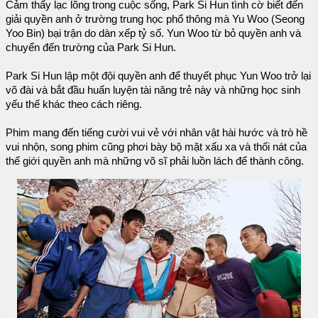
Cảm thấy lạc lõng trong cuộc sống, Park Si Hun tình cờ biết đến
giải quyền anh ở trường trung học phổ thông mà Yu Woo (Seong
Yoo Bin) bại trận do dàn xếp tỷ số. Yun Woo từ bỏ quyền anh và
chuyển đến trường của Park Si Hun.
Park Si Hun lập một đội quyền anh để thuyết phục Yun Woo trở lại
võ đài và bắt đầu huấn luyện tài năng trẻ này và những học sinh
yếu thế khác theo cách riêng.
Phim mang đến tiếng cười vui vẻ với nhân vật hài hước và trò hề
vui nhộn, song phim cũng phơi bày bộ mặt xấu xa và thối nát của
thế giới quyền anh mà những võ sĩ phải luồn lách để thành công.