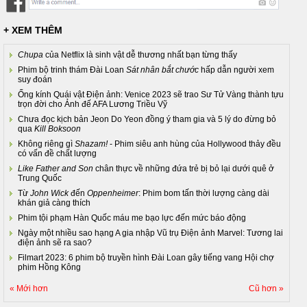
+ XEM THÊM
Chupa
của Netflix là sinh vật dễ thương nhất bạn từng thấy
Phim bộ trinh thám Đài Loan
Sát nhân bắt chước
hấp dẫn người xem
suy đoán
​Ống kính Quái vật Điện ảnh: Venice 2023 sẽ trao Sư Tử Vàng thành tựu
trọn đời cho Ảnh đế AFA Lương Triều Vỹ
Chưa đọc kịch bản Jeon Do Yeon đồng ý tham gia và 5 lý do đừng bỏ
qua
Kill Boksoon
Không riêng gì
Shazam!
- Phim siêu anh hùng của Hollywood thảy đều
có vấn đề chất lượng
Like Father and Son
chân thực về những đứa trẻ bị bỏ lại dưới quê ở
Trung Quốc
Từ
John Wick
đến
Oppenheimer
: Phim bom tấn thời lượng càng dài
khán giả càng thích
Phim tội phạm Hàn Quốc máu me bạo lực đến mức báo động
Ngày một nhiều sao hạng A gia nhập Vũ trụ Điện ảnh Marvel: Tương lai
điện ảnh sẽ ra sao?
Filmart 2023: 6 phim bộ truyền hình Đài Loan gây tiếng vang Hội chợ
phim Hồng Kông
« Mới hơn
Cũ hơn »