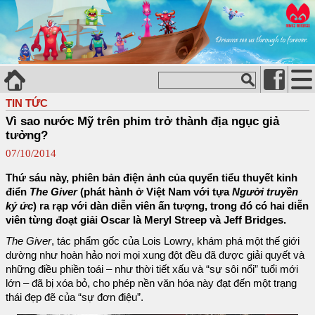
TIN TỨC
Vì sao nước Mỹ trên phim trở thành địa ngục giả
tưởng?
07/10/2014
Thứ sáu này, phiên bản điện ảnh của quyển tiểu thuyết kinh
điển
The Giver
(phát hành ở Việt Nam với tựa
Người truyền
ký ức
) ra rạp với dàn diễn viên ấn tượng, trong đó có hai diễn
viên từng đoạt giải Oscar là Meryl Streep và Jeff Bridges.
The Giver
, tác phẩm gốc của Lois Lowry, khám phá một thế giới
dường như hoàn hảo nơi mọi xung đột đều đã được giải quyết và
những điều phiền toái – như thời tiết xấu và “sự sôi nổi” tuổi mới
lớn – đã bị xóa bỏ, cho phép nền văn hóa này đạt đến một trạng
thái đẹp đẽ của “sự đơn điệu”.