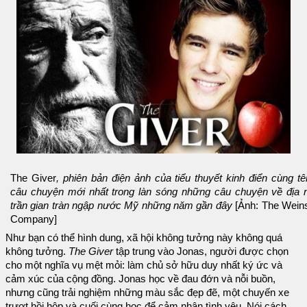
The Giver
, phiên bản điện ảnh của tiểu thuyết kinh điển cùng tê
câu chuyện mới nhất trong làn sóng những câu chuyện về địa 
trần gian tràn ngập nước Mỹ những năm gần đây
[Ảnh: The Weins
Company]
Như bạn có thể hình dung, xã hội không tưởng này không quá
không tưởng.
The Giver
tập trung vào Jonas, người được chọn
cho một nghĩa vụ mệt mỏi: làm chủ sở hữu duy nhất ký ức và
cảm xúc của cộng đồng. Jonas học về đau đớn và nỗi buồn,
nhưng cũng trải nghiệm những màu sắc đẹp đẽ, một chuyến xe
trượt hồi hộp và cuối cùng học để cảm nhận tình yêu. Nói cách