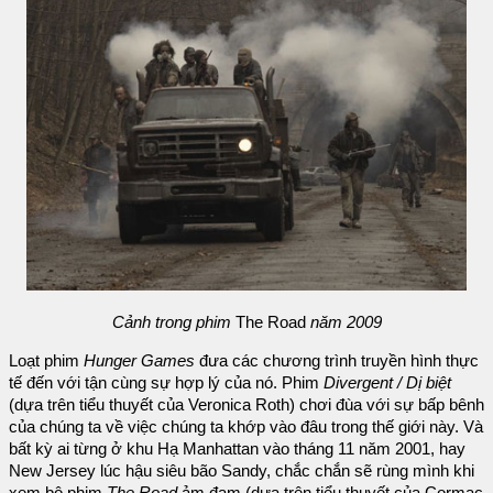
Cảnh trong phim
The Road
năm 2009
Loạt phim
Hunger Games
đưa các chương trình truyền hình thực
tế đến với tận cùng sự hợp lý của nó. Phim
Divergent / Dị biệt
(dựa trên tiểu thuyết của Veronica Roth) chơi đùa với sự bấp bênh
của chúng ta về việc chúng ta khớp vào đâu trong thế giới này. Và
bất kỳ ai từng ở khu Hạ Manhattan vào tháng 11 năm 2001, hay
New Jersey lúc hậu siêu bão Sandy, chắc chắn sẽ rùng mình khi
xem bộ phim
The Road
ảm đạm (dựa trên tiểu thuyết của Cormac