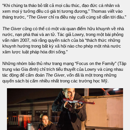
“Khi chúng ta tháo bỏ tất cả mọi câu thúc, đạo đức cá nhân và
xem mọi ý tưởng đều có giá trị tương đương,” Thomas viết vào
tháng trước, “
The Giver
chỉ ra điều này cuối cùng sẽ dẫn tới đâu.”
The Giver
cũng có thể có một vài quan điểm hữu khuynh về nhà
nước, nạn phá thai và an tử. Tác giả Lowry, trong một bài phỏng
vấn năm 2007, nói rằng quyển sách của bà “thách thức những
khuynh hướng trong bất kỳ xã hội nào cho phép một nhà nước
xâm lược luật pháp hóa đời sống.”
Những nhóm bảo thủ như trang mạng “Focus on the Family” (Tập
trung vào Gia đình) chỉ trích tiểu thuyết của Lowry và cùng nhau
tác động để cấm đoán
The Giver
, vốn đã là một trong những
quyển sách bị cấm nhiều nhất trong các trường học Mỹ.