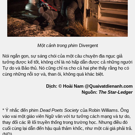
Một cảnh trong phim
Divergent
Nói ngắn gọn, sự sáng chói của một câu chuyện địa ngục giả
tưởng được kể tốt, không chỉ là nó hấp dẫn được cả những người
Tự do và Bảo thủ. Nó cũng chỉ ra cho cả hai phe thấy rằng họ có
cùng những nỗi sợ và, than ôi, không quá khác biệt.
Dịch: © Hoài Nam @Quaivatdienanh.com
Nguồn:
The Star-Ledger
* Ý nhắc đến phim
Dead Poets Society
của Robin Williams. Ông
vào vai một giáo viên Ngữ văn với tư tưởng cách mạng và tự do,
thay đổi các lề lối truyền thống trong trường học. Nhưng điều đó
cuối cùng lại dẫn đến hậu quả thảm khốc, như một cái giá phải trả.
(ND)