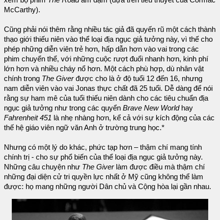
McCarthy).
Cũng phải nói thêm rằng nhiều tác giả đã quyến rũ một cách thành
thạo giới thiếu niên vào thể loại địa ngục giả tưởng này, vì thế cho
phép những diễn viên trẻ hơn, hấp dẫn hơn vào vai trong các
phim chuyển thể, với những cuộc rượt đuổi nhanh hơn, kinh phí
lớn hơn và nhiều cháy nổ hơn. Một cách phù hợp, dù nhân vật
chính trong
The Giver
được cho là ở độ tuổi 12 đến 16, nhưng
nam diễn viên vào vai Jonas thực chất đã 25 tuổi. Dễ dàng để nói
rằng sự ham mê của tuổi thiếu niên dành cho các tiêu chuẩn địa
ngục giả tưởng như trong các quyển
Brave New World
hay
Fahrenheit 451
là nhẹ nhàng hơn, kể cả với sự kích động của các
thế hệ giáo viên ngữ văn Anh ở trường trung học.*
Nhưng có một lý do khác, phức tạp hơn – thậm chí mang tính
chính trị - cho sự phổ biến của thể loại địa ngục giả tưởng này.
Những câu chuyện như
The Giver
làm được điều mà thậm chí
những đại diện cử tri quyền lực nhất ở Mỹ cũng không thể làm
được: họ mang những người Dân chủ và Cộng hòa lại gần nhau.