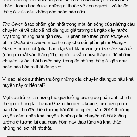
khác, Jonas học được những gì thuộc về con người – và từ đó
thế giới của cậu không còn hoàn hảo nữa.
The Giver
là tác phẩm gần nhất trong một làn sóng của những câu
chuyện kể về các xã hội địa ngục giả tưởng đã ngập đầy nước
Mỹ trong những năm gần đây. Từ phần tiếp theo phim
Purge
và
phim
Under the Dome
mùa hè này cho đến phần phim
Hunger
Games
mới nhất (phát hành tại Việt Nam với tựa
Trò chơi sinh tử
(cùng ra mắt vào tháng 11), người ta vẫn chưa thấy có đủ những
chuyện kỳ ảo khải huyền này, trong đó những thế giới gần như
hoàn hảo hóa ra thật đáng sợ.
Vì sao lại có sự thèm thuồng những câu chuyện địa ngục hậu khải
huyền này ở hiện tại?
Một câu trả lời là những thế giới tưởng tượng đó phản ánh chính
thế giới chúng ta. Từ dải Gaza cho đến Ukraine, từ những cơn
hạn hán cho đến hiện tượng trái đất nóng lên, năm 2014 thường
xuyên cảm nhận khải huyền. Những câu chuyện xã hội không
tưởng ở tương lai của ngày hôm nay thao túng và khai thác
những nỗi sợ hãi rất thật.