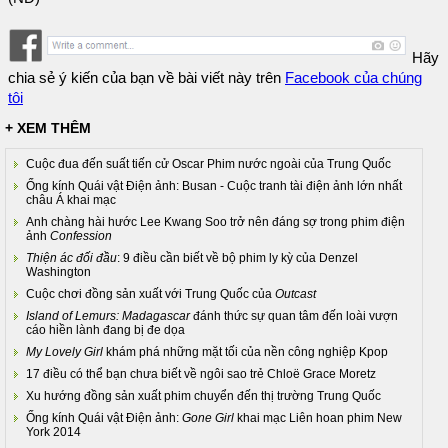
Hãy
chia sẻ ý kiến của bạn về bài viết này trên
Facebook của chúng
tôi
+ XEM THÊM
Cuộc đua đến suất tiến cử Oscar Phim nước ngoài của Trung Quốc
Ống kính Quái vật Điện ảnh: Busan - Cuộc tranh tài điện ảnh lớn nhất
châu Á khai mạc
Anh chàng hài hước Lee Kwang Soo trở nên đáng sợ trong phim điện
ảnh
Confession
Thiện ác đối đầu
: 9 điều cần biết về bộ phim ly kỳ của Denzel
Washington
Cuộc chơi đồng sản xuất với Trung Quốc của
Outcast
Island of Lemurs: Madagascar
đánh thức sự quan tâm đến loài vượn
cáo hiền lành đang bị đe dọa
My Lovely Girl
khám phá những mặt tối của nền công nghiệp Kpop
17 điều có thể bạn chưa biết về ngôi sao trẻ Chloë Grace Moretz
Xu hướng đồng sản xuất phim chuyển đến thị trường Trung Quốc
Ống kính Quái vật Điện ảnh:
Gone Girl
khai mạc Liên hoan phim New
York 2014