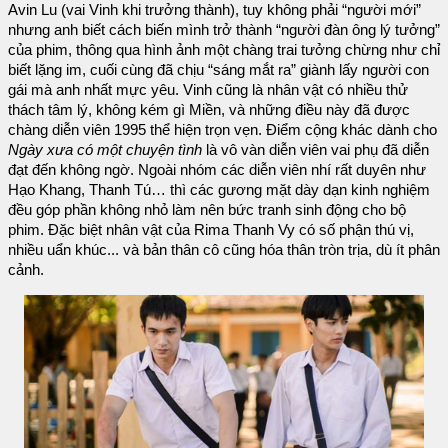
Avin Lu (vai Vinh khi trưởng thành), tuy không phải “người mới”
nhưng anh biết cách biến mình trở thành “người đàn ông lý tưởng”
của phim, thông qua hình ảnh một chàng trai tưởng chừng như chỉ
biết lặng im, cuối cùng đã chịu “sáng mắt ra” giành lấy người con
gái mà anh nhất mực yêu. Vinh cũng là nhân vật có nhiều thử
thách tâm lý, không kém gì Miền, và những điều này đã được
chàng diễn viên 1995 thể hiện trọn vẹn. Điểm cộng khác dành cho
Ngày xưa có một chuyện tình
là vô vàn diễn viên vai phụ đã diễn
đạt đến không ngờ. Ngoài nhóm các diễn viên nhí rất duyên như
Hạo Khang, Thanh Tú… thì các gương mặt dày dạn kinh nghiệm
đều góp phần không nhỏ làm nên bức tranh sinh động cho bộ
phim. Đặc biệt nhân vật của Rima Thanh Vy có số phận thú vị,
nhiều uẩn khúc... và bản thân cô cũng hóa thân tròn trịa, dù ít phân
cảnh.