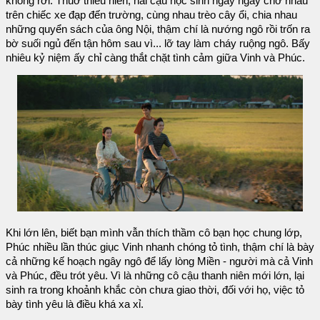
không rời. Thuở thiếu niên, hai cậu học sinh ngày ngày chở nhau
trên chiếc xe đạp đến trường, cùng nhau trèo cây ổi, chia nhau
những quyển sách của ông Nội, thậm chí là nướng ngô rồi trốn ra
bờ suối ngủ đến tận hôm sau vì... lỡ tay làm cháy ruộng ngô. Bấy
nhiêu kỷ niệm ấy chỉ càng thắt chặt tình cảm giữa Vinh và Phúc.
Khi lớn lên, biết bạn mình vẫn thích thầm cô bạn học chung lớp,
Phúc nhiều lần thúc giục Vinh nhanh chóng tỏ tình, thậm chí là bày
cả những kế hoạch ngây ngô để lấy lòng Miền - người mà cả Vinh
và Phúc, đều trót yêu. Vì là những cô cậu thanh niên mới lớn, lại
sinh ra trong khoảnh khắc còn chưa giao thời, đối với họ, việc tỏ
bày tình yêu là điều khá xa xỉ.