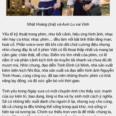
Nhật Hoàng (trái) và Avin Lu vai Vinh
Yếu tố kỹ thuật trong phim, như bối cảnh, hiệu ứng hình ảnh, nhạc
nền hay ca khúc nhạc phim… đều làm nổi bật tinh thần lãng mạn,
hoài cổ. Phần voice-over đôi khi còn đôi chút cường điệu nhưng
nhìn chung đây là số ít phim Việt có lỗi thoại thấp nhất và mang lại
cảm giác chân thật, dễ chịu. Điểm trừ lớn nhất của phim, có lẽ
nằm ở vài phân cảnh kịch tính do truyền tải nhanh và chưa đủ độ
mượt mà. Nhìn chung, đạo diễn Trịnh Đình Lê Minh, nhà sản xuất
kiêm biên kịch Nhi Bùi, nhà sản xuất và đạo diễn hình ảnh Nguyễn
Trinh Hoan, cùng cộng sự, đã tạo nên những thước phim có khả
năng lay động, và đủ sức gắn bó với thời gian.
Tình yêu trong
Ngày xưa có một chuyện tình
cho thấy sức mạnh
của sự kiên trì, bao dung, lòng vị tha và hy sinh một cách ý nghĩa.
Sẽ có những tiếc nuối dành cho người ở lại, nhưng suy cho cùng,
tất cả chúng ta đều không thể sống trong quá khứ, mà sống vì
hiện tại và tương lai. Chính sự thiếu trọn vẹn là để nhắc chúng ta,