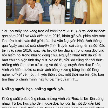
Sau
Tôi thấy hoa vàng trên cỏ xanh
năm 2015,
Cô gái đến từ hôm
qua
năm 2017 và
Mắt biếc
năm 2019, khán giả yêu phim Việt một
lần nữa bước vào thế giới của nhà văn Nguyễn Nhật Ánh thông
qua
Ngày xưa có một chuyện tình
. Truyện dài cùng tên ra đời đầu
tiên vào năm 2016, ngay lập tức đã tạo dấu ấn trong lòng độc giả,
bởi hiếm hoi trong những dòng chữ, Nguyễn Nhật Ánh đã kể lại
một câu chuyện tình day dứt. Và có lẽ, điều đó cũng đã thôi thúc
những nhà làm phim trẻ trung và tài năng, quyết tâm đưa Phúc,
Vinh và Miền bước ra màn ảnh bằng xương bằng thịt, để lắng
nghe họ “kể” về một tình yêu thổn thức, một thời mà biết đâu bạn
tìm thấy ở chính mình, hay từ ba mẹ của mình...
Những người bạn, những người yêu
Không xuất phát cùng nhau, nhưng Vinh và Phúc lại lớn lên cùng
nhau. Từ lớp học cho đến ngoài đời, họ luôn là một đôi gắn kết