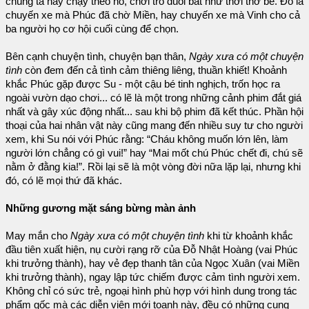
chúng ta hãy chạy theo nó, chơi trò đuổi bắt như thời thơ bé. Đó là
chuyến xe mà Phúc đã chờ Miền, hay chuyến xe mà Vinh cho cả
ba người họ cơ hội cuối cùng để chọn.
Bên cạnh chuyện tình, chuyện bạn thân,
Ngày xưa có một chuyện
tình
còn đem đến cả tình cảm thiêng liêng, thuần khiết! Khoảnh
khắc Phúc gặp được Su - một cậu bé tinh nghịch, trốn học ra
ngoài vườn dạo chơi... có lẽ là một trong những cảnh phim đắt giá
nhất và gây xúc động nhất... sau khi bộ phim đã kết thúc. Phần hội
thoại của hai nhân vật này cũng mang đến nhiều suy tư cho người
xem, khi Su nói với Phúc rằng: “Cháu không muốn lớn lên, làm
người lớn chẳng có gì vui!” hay “Mai mốt chú Phúc chết đi, chú sẽ
nằm ở đằng kia!”. Rồi lại sẽ là một vòng đời nữa lặp lại, nhưng khi
đó, có lẽ mọi thứ đã khác.
Những gương mặt sáng bừng màn ảnh
May mắn cho
Ngày xưa có một chuyện tình
khi từ khoảnh khắc
đầu tiên xuất hiện, nụ cười rạng rỡ của Đỗ Nhật Hoàng (vai Phúc
khi trưởng thành), hay vẻ đẹp thanh tân của Ngọc Xuân (vai Miền
khi trưởng thành), ngay lập tức chiếm được cảm tình người xem.
Không chỉ có sức trẻ, ngoại hình phù hợp với hình dung trong tác
phẩm gốc mà các diễn viên mới toanh này, đều có những cung