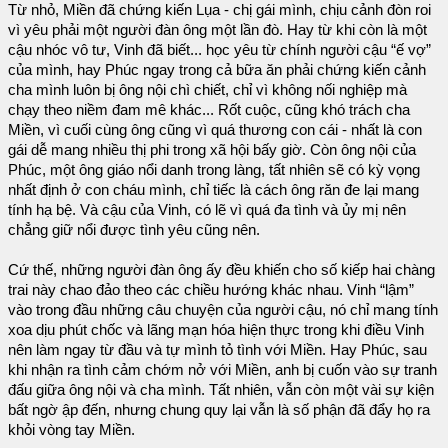
Từ nhỏ, Miền đã chứng kiến Lụa - chị gái mình, chịu cảnh đòn roi
vì yêu phải một người đàn ông một lần đò. Hay từ khi còn là một
cậu nhóc vô tư, Vinh đã biết... học yêu từ chính người cậu “ế vợ”
của mình, hay Phúc ngay trong cả bữa ăn phải chứng kiến cảnh
cha mình luôn bị ông nội chì chiết, chỉ vì không nối nghiệp mà
chạy theo niềm đam mê khác... Rốt cuộc, cũng khó trách cha
Miền, vì cuối cùng ông cũng vì quá thương con cái - nhất là con
gái dễ mang nhiều thị phi trong xã hội bấy giờ. Còn ông nội của
Phúc, một ông giáo nổi danh trong làng, tất nhiên sẽ có kỳ vọng
nhất định ở con cháu mình, chỉ tiếc là cách ông răn đe lại mang
tính hạ bệ. Và cậu của Vinh, có lẽ vì quá đa tình và ủy mị nên
chẳng giữ nổi được tình yêu cũng nên.
Cứ thế, những người đàn ông ấy đều khiến cho số kiếp hai chàng
trai này chao đảo theo các chiều hướng khác nhau. Vinh “lậm”
vào trong đầu những câu chuyện của người cậu, nó chỉ mang tính
xoa dịu phút chốc và lãng mạn hóa hiện thực trong khi điều Vinh
nên làm ngay từ đầu và tự mình tỏ tình với Miền. Hay Phúc, sau
khi nhận ra tình cảm chớm nở với Miền, anh bị cuốn vào sự tranh
đấu giữa ông nội và cha mình. Tất nhiên, vẫn còn một vài sự kiện
bất ngờ ập đến, nhưng chung quy lại vẫn là số phận đã đẩy họ ra
khỏi vòng tay Miền.