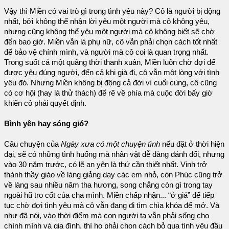
Vậy thì Miền có vai trò gì trong tình yêu này? Cô là người bị động
nhất, bởi không thể nhận lời yêu một người mà cô không yêu,
nhưng cũng không thể yêu một người mà cô không biết sẽ chờ
đến bao giờ. Miền vẫn là phụ nữ, cô vẫn phải chọn cách tốt nhất
để bảo vệ chính mình, và người mà cô coi là quan trọng nhất.
Trong suốt cả một quãng thời thanh xuân, Miền luôn chờ đợi để
được yêu đúng người, đến cả khi già đi, cô vẫn một lòng với tình
yêu đó. Nhưng Miền không bị động cả đời vì cuối cùng, cô cũng
có cơ hội (hay là thử thách) để rẽ về phía mà cuộc đời bấy giờ
khiến cô phải quyết định.
Bình yên hay sóng gió?
Câu chuyện của
Ngày xưa có một chuyện tình
nếu đặt ở thời hiện
đại, sẽ có những tình huống mà nhân vật dễ dàng đánh đổi, nhưng
vào 30 năm trước, có lẽ an yên là thứ cần thiết nhất. Vinh trở
thành thầy giáo về làng giảng dạy các em nhỏ, còn Phúc cũng trở
về làng sau nhiều năm tha hương, song chẳng còn gì trong tay
ngoài hũ tro cốt của cha mình. Miền chấp nhận... “ở giá” để tiếp
tục chờ đợi tình yêu mà cô vẫn đang đi tìm chìa khóa để mở. Và
như đã nói, vào thời điểm mà con người ta vẫn phải sống cho
chính mình và gia đình, thì họ phải chọn cách bỏ qua tình yêu đầu