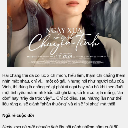
Hai chàng trai đã có lúc xích mích, hiểu lầm, thậm chí chẳng thèm
nhìn mặt nhau, chỉ vì... một cô gái. Nhưng nói như người cậu của
Vinh, thì đúng là chẳng có gì phải ái ngại hay xấu hổ khi theo đuổi
một tình yêu mà mình khắc cốt ghi tâm, cả khi có bị la mắng, “ăn
đòn” hay “trầy da tróc vảy”... Chỉ có điều, sau những lần như thế,
liệu rằng ai sẽ giành “phần thưởng” và ai sẽ “bị phạt” mà thôi!
Ngã rẽ cuộc đời
Ngày xưa có một chuyện tình
lấy bối cảnh những năm cuối 80