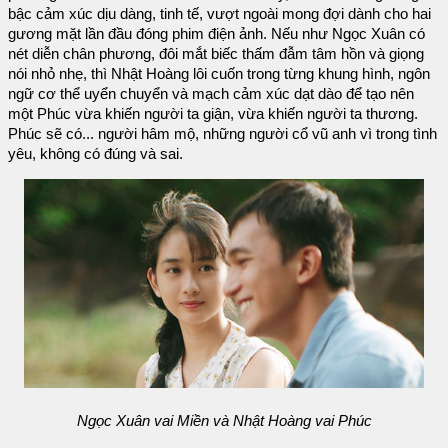
bậc cảm xúc dịu dàng, tinh tế, vượt ngoài mong đợi dành cho hai
gương mặt lần đầu đóng phim điện ảnh. Nếu như Ngọc Xuân có
nét diễn chân phương, đôi mắt biếc thấm đẫm tâm hồn và giọng
nói nhỏ nhẹ, thì Nhật Hoàng lôi cuốn trong từng khung hình, ngôn
ngữ cơ thể uyển chuyển và mạch cảm xúc dạt dào để tạo nên
một Phúc vừa khiến người ta giận, vừa khiến người ta thương.
Phúc sẽ có... người hâm mộ, những người cổ vũ anh vì trong tình
yêu, không có đúng và sai.
Ngọc Xuân vai Miền và Nhật Hoàng vai Phúc