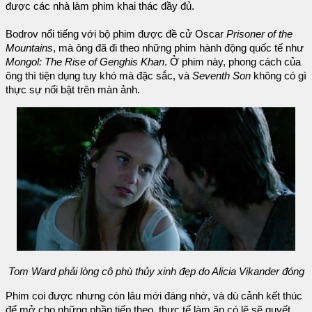
được các nhà làm phim khai thác đầy đủ.
Bodrov nổi tiếng với bộ phim được đề cử Oscar
Prisoner of the
Mountains
, mà ông đã đi theo những phim hành động quốc tế như
Mongol: The Rise of Genghis Khan
. Ở phim này, phong cách của
ông thì tiện dụng tuy khó mà đặc sắc, và
Seventh Son
không có gì
thực sự nổi bật trên màn ảnh.
Tom Ward phải lòng cô phù thủy xinh đẹp do Alicia Vikander đóng
Phim coi được nhưng còn lâu mới đáng nhớ, và dù cảnh kết thúc
để mở cho những phần tiếp theo, thực tế làm ăn có lẽ sẽ quyết