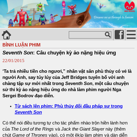
BÌNH LUẬN PHIM
Seventh Son
: Câu chuyện kỳ ảo nặng hiệu ứng
22/01/2015
‘Ta trả nhiều tiền cho ngươi,” nhân vật săn phù thủy có vẻ là
người Anh, say túy lúy của Jeff Bridges tuyên bố với anh
chàng tập sự mới nhất trong
Seventh Son
, một câu chuyện
sử thi kỳ ảo nặng hiệu ứng do nhà làm phim người Nga
Sergei Bodrov đạo diễn.
Từ sách lên phim: Phù thủy đối đầu pháp sư trong
Seventh Son
Có thể nói điều tương tự cho tác phẩm nhào trộn hiền lành hơn
của
The Lord of the Rings
và
Jack the Giant Slayer
này (thêm
chút
Game of Thrones
vào), có một êkíp làm phim và dàn diễn