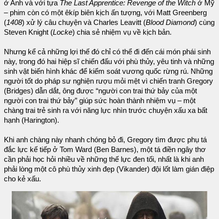
ở Anh và với tựa
The Last Apprentice: Revenge of the Witch
ở Mỹ
– phim còn có một êkíp biên kịch ấn tượng, với Matt Greenberg
(
1408
) xử lý câu chuyện và Charles Leavitt (
Blood Diamond
) cùng
Steven Knight (
Locke
) chia sẻ nhiệm vụ về kịch bản.
Nhưng kể cả những lợi thế đó chỉ có thể đi đến cái món phái sinh
này, trong đó hai hiệp sĩ chiến đấu với phù thủy, yêu tinh và những
sinh vật biến hình khác để kiểm soát vương quốc rừng rú. Những
người tốt do pháp sư nghiện rượu mỏi mệt vì chiến tranh Gregory
(Bridges) dẫn dắt, ông được “người con trai thứ bảy của một
người con trai thứ bảy” giúp sức hoàn thành nhiệm vụ – một
chàng trai trẻ sinh ra với năng lực nhìn trước chuyện xấu xa bất
hạnh (Harington).
Khi anh chàng này nhanh chóng bỏ đi, Gregory tìm được phụ tá
đắc lực kế tiếp ở Tom Ward (Ben Barnes), một tá điền ngây thơ
cần phải học hỏi nhiều về những thế lực đen tối, nhất là khi anh
phải lòng một cô phù thủy xinh đẹp (Vikander) đội lốt làm gián điệp
cho kẻ xấu.