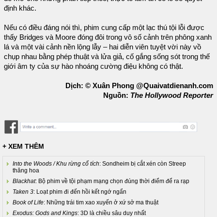
định khác.
Nếu có điều đáng nói thì, phim cung cấp một lạc thú tội lỗi được
thấy Bridges và Moore đóng đôi trong vô số cảnh trên phông xanh
lá và một vài cảnh nền lộng lẫy – hai diễn viên tuyệt vời này vồ
chụp nhau bằng phép thuật và lửa giả, cố gắng sống sót trong thế
giới âm ty của sự hào nhoáng cường điệu không có thật.
Dịch: © Xuân Phong @Quaivatdienanh.com
Nguồn:
The Hollywood Reporter
+ XEM THÊM
Into the Woods / Khu rừng cổ tích
: Sondheim bị cắt xén còn Streep
thăng hoa
Blackhat
: Bộ phim về tội phạm mạng chọn đúng thời điểm để ra rạp
Taken 3
: Loạt phim đi đến hồi kết ngớ ngẩn
Book of Life
: Những trái tim xao xuyến ở xứ sở ma thuật
Exodus: Gods and Kings
: 3D là chiều sâu duy nhất