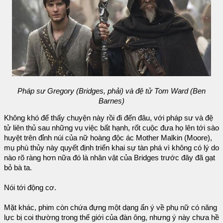
Pháp sư Gregory (Bridges, phải) và đệ tử Tom Ward (Ben
Barnes)
Không khó để thấy chuyện này rồi đi đến đâu, với pháp sư và đệ
tử liên thủ sau những vụ việc bất hạnh, rốt cuộc đưa họ lên tới sào
huyệt trên đỉnh núi của nữ hoàng độc ác Mother Malkin (Moore),
mụ phù thủy này quyết định triển khai sự tàn phá vì không có lý do
nào rõ ràng hơn nữa đó là nhân vật của Bridges trước đây đã gạt
bỏ bà ta.
Nói tới động cơ.
Mặt khác, phim còn chứa đựng một dạng ẩn ý về phụ nữ có năng
lực bị coi thường trong thế giới của đàn ông, nhưng ý này chưa hề