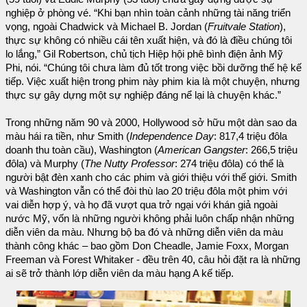
nghiệp ở phòng vé. “Khi bạn nhìn toàn cảnh những tài năng triển
vọng, ngoài Chadwick và Michael B. Jordan (
Fruitvale Station
),
thực sự không có nhiều cái tên xuất hiện, và đó là điều chúng tôi
lo lắng,” Gil Robertson, chủ tịch Hiệp hội phê bình điện ảnh Mỹ
Phi, nói. “Chúng tôi chưa làm đủ tốt trong việc bồi dưỡng thế hệ kế
tiếp. Việc xuất hiện trong phim này phim kia là một chuyện, nhưng
thực sự gây dựng một sự nghiệp đáng nể lại là chuyện khác.”
Trong những năm 90 và 2000, Hollywood sở hữu một dàn sao da
màu hái ra tiền, như Smith (
Independence Day
: 817,4 triệu đôla
doanh thu toàn cầu), Washington (
American Gangster
: 266,5 triệu
đôla) và Murphy (
The Nutty Professor
: 274 triệu đôla) có thể là
người bật đèn xanh cho các phim và giới thiệu với thế giới. Smith
và Washington vẫn có thể đòi thù lao 20 triệu đôla một phim với
vai diễn hợp ý, và họ đã vượt qua trở ngại với khán giả ngoài
nước Mỹ, vốn là những người không phải luôn chấp nhận những
diễn viên da màu. Nhưng bộ ba đó và những diễn viên da màu
thành công khác – bao gồm Don Cheadle, Jamie Foxx, Morgan
Freeman và Forest Whitaker - đều trên 40, câu hỏi đặt ra là những
ai sẽ trở thành lớp diễn viên da màu hạng A kế tiếp.