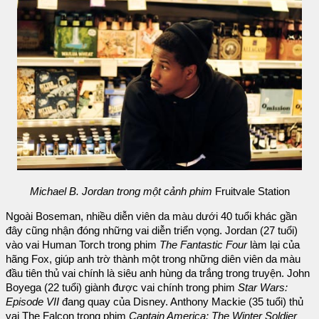
Michael B. Jordan trong một cảnh phim
Fruitvale Station
Ngoài Boseman, nhiều diễn viên da màu dưới 40 tuổi khác gần
đây cũng nhận đóng những vai diễn triển vọng. Jordan (27 tuổi)
vào vai Human Torch trong phim
The Fantastic Four
làm lại của
hãng Fox, giúp anh trờ thành một trong những diên viên da màu
đầu tiên thủ vai chính là siêu anh hùng da trắng trong truyện. John
Boyega (22 tuổi) giành được vai chính trong phim
Star Wars:
Episode VII
đang quay của Disney. Anthony Mackie (35 tuổi) thủ
vai The Falcon trong phim
Captain America: The Winter Soldier