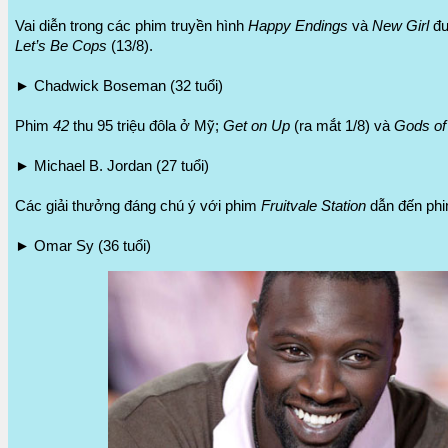
Vai diễn trong các phim truyền hình
Happy Endings
và
New Girl
đư
Let’s Be Cops
(13/8).
► Chadwick Boseman (32 tuổi)
Phim
42
thu 95 triệu đôla ở Mỹ;
Get on Up
(ra mắt 1/8) và
Gods of
► Michael B. Jordan (27 tuổi)
Các giải thưởng đáng chú ý với phim
Fruitvale Station
dẫn đến ph
► Omar Sy (36 tuổi)