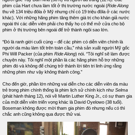
phim của Hart chưa làm tốt ở thị trường nước ngoài (
Ride Along
thu về 134 triệu đôla ở Mỹ nhưng chỉ có 19 triệu đôla ở các nước
khác). Với những hãng phim tăng thêm giá trị cho khán giả nước
ngoài thì các diễn viên phải cho thấy họ có thể mở cửa cho bộ
phim ở thị trường bên ngoái để trở thành ngôi sao lớn.
“Đó là ranh giới cuối cùng – để các phim có diễn viên chính là
người da màu làm tốt trên toàn cầu,” nhà sản xuất người Mỹ gốc
Phi Will Packer (của phim
Ride Along
) nói. “Tôi nghĩ sẽ làm được
chuyện này. Tôi nghĩ một phần là các hãng phim hỗ trợ những
phim đó và không để chúng trở thành lời tiên tri linh ứng rằng
những phim như vậy không thành công.”
Cho đến giờ, phần lớn những vai diễn cho các diễn viên da màu
trẻ trong phim chính thống là phim lịch sử chính kịch như
Selma
(phát hành tháng 12), nói về Martin Luther King Jr., có sự tham gia
của một diễn viên triển vọng khác là David Oyelowo (38 tuổi).
Boseman không được mời tham gia phim đó nhưng nếu có thì
chắc anh cũng không qua được thử vai.