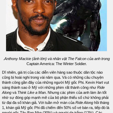
.
Anthony Mackie (ảnh lớn) và nhân vật The Falcon của anh trong
Captain America: The Winter Soldier.
Dĩ nhiên, giá trị của các diễn viên hàng sao thuộc dân tộc nào
cũng bị hoài nghi trong vài năm qua. Và có những câu chuyện
thành công gần đây của những người Mỹ gốc Phi. Kevin Hart vụt
sáng thành sao ở Mỹ với những phim rất thành công như
Ride
Along
và
Think Like a Man
. Nhưng các phim của anh làm ăn tốt
nhờ sự đóng góp mạnh mẽ của bộ phận thiểu số chứ không phải
từ đại đa số khán giả. Với tuần mở màn của
Ride Along
hồi tháng
1, khán giả Mỹ gốc Phi đã chiếm đến 50% số vé bán ra, tiếp đó là
người gốc Tây Ban Nha (30%) và người da trắng (12%). Các