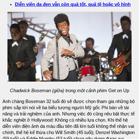
Diễn viên da đen vẫn còn quá tốt, quá tệ hoặc vô hình
Chadwick Boseman (giữa) trong một cảnh phim
Get on Up
Anh chàng Boseman 32 tuổi đó sẽ được chọn tham gia những bộ
phim sắp tới nói về ba biểu tượng người Mỹ gốc Phi bàn về tài
năng và trải nghiệm của anh. Nhưng việc đó cũng nêu bật thực tế
khắc nghiệt ở Hollywood: Không có nhiều lựa chọn. Khi thế hệ
diễn viên điện ảnh da màu đầu tiên đã lớn tuổi không thể nhận vai
chính, thế hệ kế thừa cho Will Smith (45 tuổi); Denzel Washington
(59 tuổi) và Eddie Murphy (53 tuổi) chưa gây dựng được sự