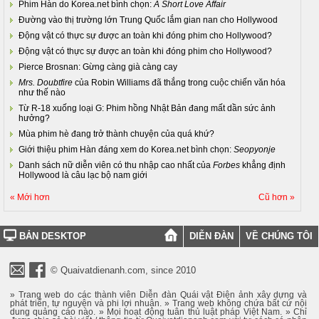
Phim Hàn do Korea.net bình chọn:
A Short Love Affair
Đường vào thị trường lớn Trung Quốc lắm gian nan cho Hollywood
Động vật có thực sự được an toàn khi đóng phim cho Hollywood?
Động vật có thực sự được an toàn khi đóng phim cho Hollywood?
Pierce Brosnan: Gừng càng già càng cay
Mrs. Doubtfire
của Robin Williams đã thắng trong cuộc chiến văn hóa
như thế nào
Từ R-18 xuống loại G: Phim hồng Nhật Bản đang mất dần sức ảnh
hưởng?
Mùa phim hè đang trở thành chuyện của quá khứ?
Giới thiệu phim Hàn đáng xem do Korea.net bình chọn:
Seopyonje
Danh sách nữ diễn viên có thu nhập cao nhất của
Forbes
khẳng định
Hollywood là câu lạc bộ nam giới
« Mới hơn
Cũ hơn »
BẢN DESKTOP
DIỄN ĐÀN
VỀ CHÚNG TÔI
© Quaivatdienanh.com, since 2010
» Trang web do các thành viên Diễn đàn Quái vật Điện ảnh xây dựng và
phát triển, tự nguyện và phi lợi nhuận. » Trang web không chứa bất cứ nội
dung quảng cáo nào. » Mọi hoạt động tuân thủ luật pháp Việt Nam. » Chỉ