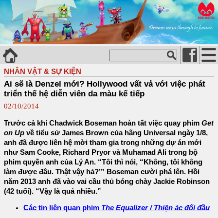
NHÂN VẬT & SỰ KIỆN
Ai sẽ là Denzel mới? Hollywood vất vả với việc phát
triển thế hệ diễn viên da màu kế tiếp
02/10/2014
Trước cả khi Chadwick Boseman hoàn tất việc quay phim
Get
on Up
về tiểu sử James Brown của hãng Universal ngày 1/8,
anh đã được liên hệ mời tham gia trong những dự án mới
như Sam Cooke, Richard Pryor và Muhamad Ali trong bộ
phim quyền anh của Lý An. “Tôi thì nói, “Không, tôi không
làm được đâu. Thật vậy hả?’” Boseman cười phá lên. Hồi
năm 2013 anh đã vào vai cầu thủ bóng chày Jackie Robinson
(42 tuổi). “Vậy là quá nhiều.”
Các tin liên quan phim
The Equalizer / Thiện ác đối đầu