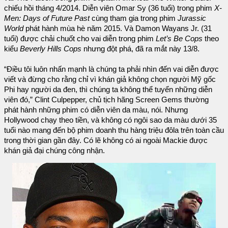
chiếu hồi tháng 4/2014. Diễn viên Omar Sy (36 tuổi) trong phim
X-
Men: Days of Future Past
cùng tham gia trong phim
Jurassic
World
phát hành mùa hè năm 2015. Và Damon Wayans Jr. (31
tuổi) được chải chuốt cho vai diễn trong phim
Let’s Be Cops
theo
kiểu
Beverly Hills Cops
nhưng đột phá, đã ra mắt này 13/8.
“Điều tôi luôn nhấn mạnh là chúng ta phải nhìn đến vai diễn được
viết và đừng cho rằng chỉ vì khán giả không chọn người Mỹ gốc
Phi hay người da đen, thì chúng ta không thể tuyển những diễn
viên đó,” Clint Culpepper, chủ tịch hãng Screen Gems thường
phát hành những phim có diễn viên da màu, nói. Nhưng
Hollywood chạy theo tiền, và không có ngôi sao da màu dưới 35
tuổi nào mang đến bộ phim doanh thu hàng triệu đôla trên toàn cầu
trong thời gian gần đây. Có lẽ không có ai ngoài Mackie được
khán giả đại chúng công nhận.