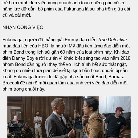
trẻ hơn mình đến việc xung quanh anh toàn những phụ nữ có
năng lực dữ dằn, bộ phim của Fukunaga là sự pha trộn giữa cái
cũ và cái mới.
NHẬN CÔNG VIỆC
Fukunaga, người đã thắng giải Emmy đạo diễn
True Detective
mùa đầu tiên của HBO, là người Mỹ đầu tiên từng đạo diễn một
phim Bond trong lịch sử gần 60 năm của loạt phim này. Khi đạo
diễn Danny Boyle rời dự án vì khác biệt sáng tạo vào năm 2018,
nhóm Bond cần người thay thế với lịch trình hết sức thắt ngặt,
không có nhiều thời gian để viết lại kịch bản hoặc chuẩn bị sản
xuất. Fukunaga trước đó đã gặp nhà sản xuất Bond, Barbara
Broccoli để nói rõ mối quan tâm của anh với việc đạo diễn một
phim trong chuỗi này.