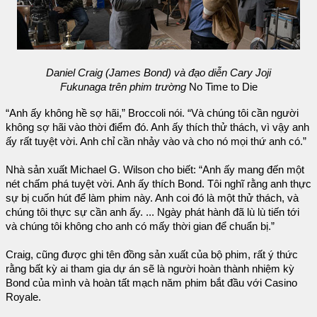
Daniel Craig (James Bond) và đạo diễn Cary Joji
Fukunaga trên phim trường
No Time to Die
“Anh ấy không hề sợ hãi,” Broccoli nói. “Và chúng tôi cần người
không sợ hãi vào thời điểm đó. Anh ấy thích thử thách, vì vậy anh
ấy rất tuyệt vời. Anh chỉ cần nhảy vào và cho nó mọi thứ anh có.”
Nhà sản xuất Michael G. Wilson cho biết: “Anh ấy mang đến một
nét chấm phá tuyệt vời. Anh ấy thích Bond. Tôi nghĩ rằng anh thực
sự bị cuốn hút để làm phim này. Anh coi đó là một thử thách, và
chúng tôi thực sự cần anh ấy. ... Ngày phát hành đã lù lù tiến tới
và chúng tôi không cho anh có mấy thời gian để chuẩn bị.”
Craig, cũng được ghi tên đồng sản xuất của bộ phim, rất ý thức
rằng bất kỳ ai tham gia dự án sẽ là người hoàn thành nhiệm kỳ
Bond của mình và hoàn tất mạch năm phim bắt đầu với Casino
Royale.