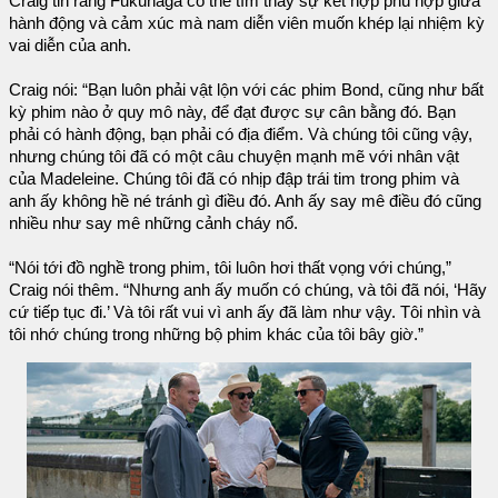
Craig tin rằng Fukunaga có thể tìm thấy sự kết hợp phù hợp giữa
hành động và cảm xúc mà nam diễn viên muốn khép lại nhiệm kỳ
vai diễn của anh.
Craig nói: “Bạn luôn phải vật lộn với các phim Bond, cũng như bất
kỳ phim nào ở quy mô này, để đạt được sự cân bằng đó. Bạn
phải có hành động, bạn phải có địa điểm. Và chúng tôi cũng vậy,
nhưng chúng tôi đã có một câu chuyện mạnh mẽ với nhân vật
của Madeleine. Chúng tôi đã có nhịp đập trái tim trong phim và
anh ấy không hề né tránh gì điều đó. Anh ấy say mê điều đó cũng
nhiều như say mê những cảnh cháy nổ.
“Nói tới đồ nghề trong phim, tôi luôn hơi thất vọng với chúng,”
Craig nói thêm. “Nhưng anh ấy muốn có chúng, và tôi đã nói, ‘Hãy
cứ tiếp tục đi.’ Và tôi rất vui vì anh ấy đã làm như vậy. Tôi nhìn và
tôi nhớ chúng trong những bộ phim khác của tôi bây giờ.”