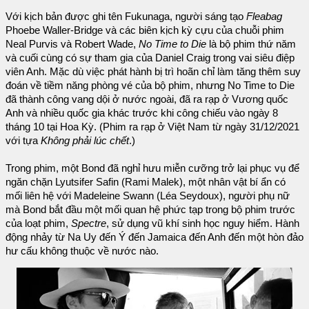
Với kịch bản được ghi tên Fukunaga, người sáng tạo
Fleabag
Phoebe Waller-Bridge và các biên kịch kỳ cựu của chuỗi phim
Neal Purvis và Robert Wade,
No Time to Die
là bộ phim thứ năm
và cuối cùng có sự tham gia của Daniel Craig trong vai siêu điệp
viên Anh. Mặc dù việc phát hành bị trì hoãn chỉ làm tăng thêm suy
đoán về tiềm năng phòng vé của bộ phim, nhưng No Time to Die
đã thành công vang dội ở nước ngoài, đã ra rạp ở Vương quốc
Anh và nhiều quốc gia khác trước khi công chiếu vào ngày 8
tháng 10 tại Hoa Kỳ. (Phim ra rạp ở Việt Nam từ ngày 31/12/2021
với tựa
Không phải lúc chết
.)
Trong phim, một Bond đã nghỉ hưu miễn cưỡng trở lại phục vụ để
ngăn chặn Lyutsifer Safin (Rami Malek), một nhân vật bí ẩn có
mối liên hệ với Madeleine Swann (Léa Seydoux), người phụ nữ
mà Bond bắt đầu một mối quan hệ phức tạp trong bộ phim trước
của loạt phim,
Spectre
, sử dụng vũ khí sinh học nguy hiểm. Hành
động nhảy từ Na Uy đến Ý đến Jamaica đến Anh đến một hòn đảo
hư cấu không thuộc về nước nào.