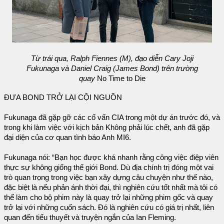
Từ trái qua, Ralph Fiennes (M), đạo diễn Cary Joji
Fukunaga và Daniel Craig (James Bond) trên trường
quay
No Time to Die
ĐƯA BOND TRỞ LẠI CỘI NGUỒN
Fukunaga đã gặp gỡ các cố vấn CIA trong một dự án trước đó, và
trong khi làm việc với kịch bản Không phải lúc chết, anh đã gặp
đại diện của cơ quan tình báo Anh MI6.
Fukunaga nói: “Bạn học được khá nhanh rằng công việc điệp viên
thực sự không giống thế giới Bond. Dù địa chính trị đóng một vai
trò quan trọng trong việc bạn xây dựng câu chuyện như thế nào,
đặc biệt là nếu phản ánh thời đại, thì nghiên cứu tốt nhất mà tôi có
thể làm cho bộ phim này là quay trở lại những phim gốc và quay
trở lại với những cuốn sách. Đó là nghiên cứu có giá trị nhất, liên
quan đến tiểu thuyết và truyện ngắn của Ian Fleming.