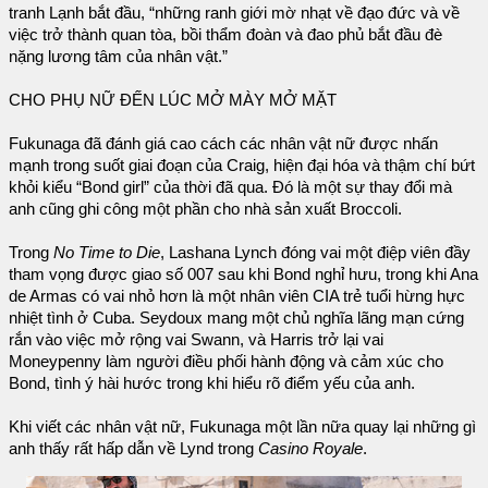
tranh Lạnh bắt đầu, “những ranh giới mờ nhạt về đạo đức và về
việc trở thành quan tòa, bồi thẩm đoàn và đao phủ bắt đầu đè
nặng lương tâm của nhân vật.”
CHO PHỤ NỮ ĐẾN LÚC MỞ MÀY MỞ MẶT
Fukunaga đã đánh giá cao cách các nhân vật nữ được nhấn
mạnh trong suốt giai đoạn của Craig, hiện đại hóa và thậm chí bứt
khỏi kiểu “Bond girl” của thời đã qua. Đó là một sự thay đổi mà
anh cũng ghi công một phần cho nhà sản xuất Broccoli.
Trong
No Time to Die
, Lashana Lynch đóng vai một điệp viên đầy
tham vọng được giao số 007 sau khi Bond nghỉ hưu, trong khi Ana
de Armas có vai nhỏ hơn là một nhân viên CIA trẻ tuổi hừng hực
nhiệt tình ở Cuba. Seydoux mang một chủ nghĩa lãng mạn cứng
rắn vào việc mở rộng vai Swann, và Harris trở lại vai
Moneypenny làm người điều phối hành động và cảm xúc cho
Bond, tình ý hài hước trong khi hiểu rõ điểm yếu của anh.
Khi viết các nhân vật nữ, Fukunaga một lần nữa quay lại những gì
anh thấy rất hấp dẫn về Lynd trong
Casino Royale
.