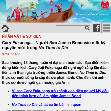
NHÂN VẬT & SỰ KIỆN
Cary Fukunaga - Người đưa James Bond vào một kỷ
nguyên mới trong
No Time to Die
02/01/2022
Sau khoảng 18 tháng hoãn vì đại dịch toàn cầu, đạo diễn kiêm
đồng biên kịch Cary Joji Fukunaga đã nghi ngờ rằng lần đầu
tiên anh tham gia trường thiên James Bond,
No Time to Die
,
thực sự cuối cùng là sắp được phát hành. Cho đến khi anh
thực sự được ngồi gần hoàng gia Anh.
Vì sao Cary Fukunaga trở thành đạo diễn người Mỹ đầu
tiên thích hợp để làm phim James Bond
No Time to Die
và tất cả tin bài liên quan