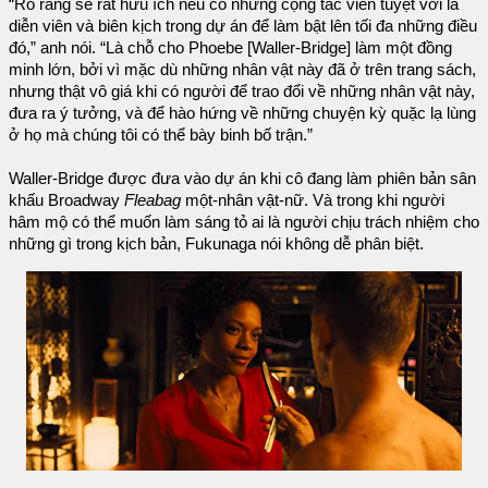
“Rõ ràng sẽ rất hữu ích nếu có những cộng tác viên tuyệt vời là
diễn viên và biên kịch trong dự án để làm bật lên tối đa những điều
đó,” anh nói. “Là chỗ cho Phoebe [Waller-Bridge] làm một đồng
minh lớn, bởi vì mặc dù những nhân vật này đã ở trên trang sách,
nhưng thật vô giá khi có người để trao đổi về những nhân vật này,
đưa ra ý tưởng, và để hào hứng về những chuyện kỳ quặc lạ lùng
ở họ mà chúng tôi có thể bày binh bố trận.”
Waller-Bridge được đưa vào dự án khi cô đang làm phiên bản sân
khấu Broadway
Fleabag
một-nhân vật-nữ. Và trong khi người
hâm mộ có thể muốn làm sáng tỏ ai là người chịu trách nhiệm cho
những gì trong kịch bản, Fukunaga nói không dễ phân biệt.