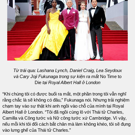
Từ trái qua: Lashana Lynch, Daniel Craig, Lea Seydoux
và Cary Joji Fukunaga trong sự kiện ra mắt
No Time to
Die
tại Royal Albert Hall ở London
“Khi chúng tôi có được buổi ra mắt, một phần trong tôi vẫn nghĩ
rằng chắc là sẽ không có đâu,” Fukunaga nói. Nhưng trải nghiệm
chạm tay vào sự thật khi anh ngồi vào chỗ của mình tại Royal
Albert Hall ở London. “Tôi đã ngồi cùng lô với Thái tử Charles,
Camilla và Công tước và Nữ công tước xứ Cambridge. Vì vậy,
nếu mỗi khi tôi đổi cách bắt chân mà làm không khéo, tôi sẽ đụng
vào lưng ghế của Thái tử Charles.”