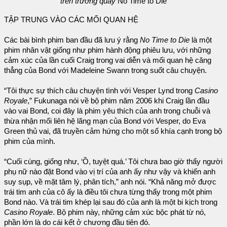
trên trường quay
No Time to Die
TẬP TRUNG VÀO CÁC MỐI QUAN HỆ
Các bài bình phim ban đầu đã lưu ý rằng
No Time to Die
là một
phim nhân vật giống như phim hành động phiêu lưu, với những
cảm xúc của lần cuối Craig trong vai diễn và mối quan hệ căng
thẳng của Bond với Madeleine Swann trong suốt câu chuyện.
“Tôi thực sự thích câu chuyện tình với Vesper Lynd trong
Casino
Royale
,” Fukunaga nói về bộ phim năm 2006 khi Craig lần đầu
vào vai Bond, coi đây là phim yêu thích của anh trong chuỗi và
thừa nhận mối liên hệ lãng mạn của Bond với Vesper, do Eva
Green thủ vai, đã truyền cảm hứng cho một số khía cạnh trong bộ
phim của mình.
“Cuối cùng, giống như, ‘Ồ, tuyệt quá.’ Tôi chưa bao giờ thấy người
phụ nữ nào đặt Bond vào vị trí của anh ấy như vậy và khiến anh
suy sụp, về mặt tâm lý, phân tích,” anh nói. “Khả năng mở được
trái tim anh của cô ấy là điều tôi chưa từng thấy trong một phim
Bond nào. Và trái tim khép lại sau đó của anh là một bi kịch trong
Casino Royale
. Bộ phim này, những cảm xúc bộc phát từ nó,
phần lớn là do cái kết ở chương đầu tiên đó.