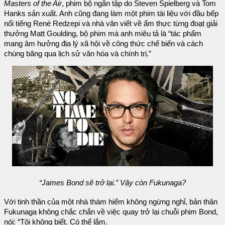
Masters of the Air
, phim bộ ngắn tập do Steven Spielberg và Tom
Hanks sản xuất. Anh cũng đang làm một phim tài liệu với đầu bếp
nổi tiếng René Redzepi và nhà văn viết về ẩm thực từng đoạt giải
thưởng Matt Goulding, bộ phim mà anh miêu tả là “tác phẩm
mang âm hưởng địa lý xã hội về công thức chế biến và cách
chúng băng qua lịch sử văn hóa và chính trị.”
“James Bond sẽ trở lại.” Vậy còn Fukunaga?
Với tinh thần của một nhà thám hiểm không ngừng nghỉ, bản thân
Fukunaga không chắc chắn về việc quay trở lại chuỗi phim Bond,
nói: “Tôi không biết. Có thể lắm.