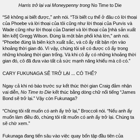
Harris trở lại vai Moneypenny trong
No Time to Die
“Sẽ không ai biết được,” anh nói. “Tôi biết cụ thể ở đâu có lời thoại
của Phoebe và lời thoại của tôi cũng như lời thoại của Purvis và
Wade cũng như lời thoại của Daniel và lời thoại của [nhà sản xuất
liên kết] Gregg Wilson. Đúng là một bản phối khá lớn,” anh nói.
“Phoebe đúng là biên kịch xuất sắc, và cô ấy rất bận rộn vào
khoảng thời gian đó. Vì vậy, chúng tôi sẽ có được cô ấy trong
những khoảng thời gian trống. Và khi cô ấy có những khoảng thời
gian đó, cô đã đưa vào tất cả sức mạnh năng khiếu mà cô có.”
CARY FUKUNAGA SẼ TRỞ LẠI ... CÓ THỂ?
Ngay cả khi nó báo trước sự kết thúc thời gian Craig đảm nhận
vai diễn,
No Time to Die
kết thúc bằng dòng chữ nổi tiếng “James
Bond sẽ trở lại.” Vậy còn Fukunaga?
“Chúng tôi rất muốn có anh ấy trở lại,” Broccoli nói. “Nếu anh ấy
muốn làm điều đó, chúng tôi rất muốn có anh ấy trở lại. Chúng ta
sẽ chờ xem.”
Fukunaga đang tiến sâu vào việc quay bốn tập đầu tiên của