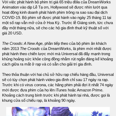
Với việc phát hành bộ phim trị giá 65 triệu đôla của DreamWorks
Animation vào dịp Lễ Tạ ơn, Hollywood sẽ được nhìn lướt qua
hoạt động kinh doanh phát hành phim trông ra sao sau đại dịch
COVID-19. Bộ phim sẽ được phát hành vào ngày 25 tháng 11 tại
một số rạp vẫn mở cửa ở Hoa Kỳ. Trước lễ Giáng sinh, tức chưa
đầy một tháng nữa, sẽ cho các hộ gia đình thuê kỹ thuật số với
giá 20 USD.
The Croods: A New Age
, phần tiếp theo của bộ phim ăn khách
năm 2013
The Croods
của DreamWorks, là phim mới nhất được
phát hành theo chiến lược mới mà Universal đã đẩy mạnh trong
khủng hoảng sức khỏe cộng đồng nhằm rút ngắn đáng kể khoảng
cách giữa ra mắt ở rạp và có sẵn cho giải trí gia đình.
Theo thỏa thuận với hai chủ sở hữu rạp chiếu hàng đầu, Universal
sẽ có tùy chọn phát hành video gia đình chỉ sau 17 ngày ra rạp.
Trước khi có virus corona, các hãng phim phải đợi ít nhất 74 ngày
mới được đưa phim của họ lên iTunes hoặc Amazon Prime.
Khoảng cách trung bình trước khi phát hành tại nhà, được gọi là
khung cửa sổ chiếu rạp, là khoảng 90 ngày.