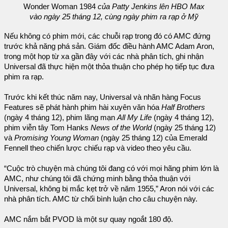
Wonder Woman 1984
của Patty Jenkins lên HBO Max
vào ngày 25 tháng 12, cùng ngày phim ra rạp ở Mỹ
Nếu không có phim mới, các chuỗi rạp trong đó có AMC đứng
trước khả năng phá sản. Giám đốc điều hành AMC Adam Aron,
trong một họp từ xa gần đây với các nhà phân tích, ghi nhận
Universal đã thực hiện một thỏa thuận cho phép họ tiếp tục đưa
phim ra rạp.
Trước khi kết thúc năm nay, Universal và nhãn hàng Focus
Features sẽ phát hành phim hài xuyên văn hóa
Half Brothers
(ngày 4 tháng 12), phim lãng mạn
All My Life
(ngày 4 tháng 12),
phim viễn tây Tom Hanks
News of the World
(ngày 25 tháng 12)
và
Promising Young Woman
(ngày 25 tháng 12) của Emerald
Fennell theo chiến lược chiếu rạp và video theo yêu cầu.
“Cuộc trò chuyện mà chúng tôi đang có với mọi hãng phim lớn là
AMC, như chúng tôi đã chứng minh bằng thỏa thuận với
Universal, không bị mắc kẹt trở về năm 1955,” Aron nói với các
nhà phân tích. AMC từ chối bình luận cho câu chuyện này.
AMC nắm bắt PVOD là một sự quay ngoắt 180 độ.