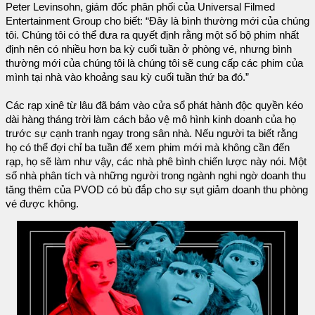
Peter Levinsohn, giám đốc phân phối của Universal Filmed
Entertainment Group cho biết: “Đây là bình thường mới của chúng
tôi. Chúng tôi có thể đưa ra quyết định rằng một số bộ phim nhất
định nên có nhiều hơn ba kỳ cuối tuần ở phòng vé, nhưng bình
thường mới của chúng tôi là chúng tôi sẽ cung cấp các phim của
mình tại nhà vào khoảng sau kỳ cuối tuần thứ ba đó.”
Các rạp xinê từ lâu đã bám vào cửa sổ phát hành độc quyền kéo
dài hàng tháng trời làm cách bảo vệ mô hình kinh doanh của họ
trước sự cạnh tranh ngay trong sân nhà. Nếu người ta biết rằng
họ có thể đợi chỉ ba tuần để xem phim mới mà không cần đến
rạp, họ sẽ làm như vậy, các nhà phê bình chiến lược này nói. Một
số nhà phân tích và những người trong ngành nghi ngờ doanh thu
tăng thêm của PVOD có bù đắp cho sự sụt giảm doanh thu phòng
vé được không.