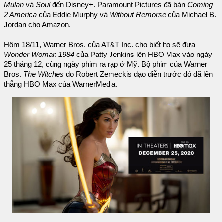
Mulan
và
Soul
đến Disney+. Paramount Pictures đã bán
Coming
2 America
của Eddie Murphy và
Without Remorse
của Michael B.
Jordan cho Amazon.
Hôm 18/11, Warner Bros. của AT&T Inc. cho biết họ sẽ đưa
Wonder Woman 1984
của Patty Jenkins lên HBO Max vào ngày
25 tháng 12, cùng ngày phim ra rạp ở Mỹ. Bộ phim của Warner
Bros.
The Witches
do Robert Zemeckis đạo diễn trước đó đã lên
thẳng HBO Max của WarnerMedia.