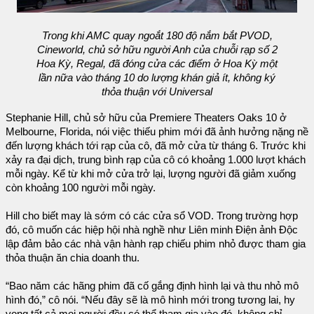
Trong khi AMC quay ngoắt 180 độ nắm bắt PVOD,
Cineworld, chủ sở hữu người Anh của chuỗi rạp số 2
Hoa Kỳ, Regal, đã đóng cửa các điểm ở Hoa Kỳ một
lần nữa vào tháng 10 do lượng khán giả ít, không ký
thỏa thuận với Universal
Stephanie Hill, chủ sở hữu của Premiere Theaters Oaks 10 ở
Melbourne, Florida, nói việc thiếu phim mới đã ảnh hưởng nặng nề
đến lượng khách tới rạp của cô, đã mở cửa từ tháng 6. Trước khi
xảy ra đại dịch, trung bình rạp của cô có khoảng 1.000 lượt khách
mỗi ngày. Kể từ khi mở cửa trở lại, lượng người đã giảm xuống
còn khoảng 100 người mỗi ngày.
Hill cho biết may là sớm có các cửa sổ VOD. Trong trường hợp
đó, cô muốn các hiệp hội nhà nghề như Liên minh Điện ảnh Độc
lập đảm bảo các nhà vận hành rạp chiếu phim nhỏ được tham gia
thỏa thuận ăn chia doanh thu.
“Bao năm các hãng phim đã cố gắng định hình lại và thu nhỏ mô
hình đó,” cô nói. “Nếu đây sẽ là mô hình mới trong tương lai, hy