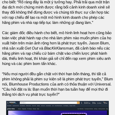
cho biết: “Rõ ràng đây là một ý tưởng hay. Phải trải qua một trận
đại dịch mới chứng minh được rằng bối cảnh kinh doanh xinê sẽ
thay đổi không thể đừng được và chúng tôi thực sự cần hợp tác
với rạp chiếu để tạo ra một mô hình kinh doanh cho phép các
hãng phim và nhà rạp tiếp tục làm những gì đang làm.”
Các giám đốc điều hành cho biết, mô hình linh hoạt hơn cũng bảo
toàn việc phát hành rạp cho nhà làm phim nào muốn phim của họ
xuất hiện trên màn ảnh rộng hơn là phát trực tuyến. Jason Blum,
nhà sản xuất
Get Out
và
BlacKkKlansman
, đã cảnh báo nếu các
hãng phim và rạp chiếu cứ bám chặt vào chiến lược phát hành
dài, thiếu linh hoạt, thì khán giả sẽ chỉ đến rạp xem phim siêu anh
hùng và các phim bom tấn khác.
“Nếu mọi người đều gắn chặt với thời hạn bốn tháng, thì tất cả
phim không phải là phim sự kiện sẽ là phim phát trực tuyến,” Blum
nói, Blumhouse Productions của anh có thỏa thuận với Universal.
“Câu hỏi đặt ra là: Bạn muốn thời hạn ba tuần hay để mọi thứ đi
thẳng tới dịch vụ phát trực tuyến?”