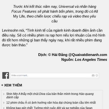
Trước khi kết thúc năm nay, Universal và nhãn hàng
Focus Features sẽ phát hành bốn phim, trong đó có
All
My Life
, theo chiến lược chiếu rạp và video theo yêu
cầu
Levinsohn nói, “Tính kinh tế của ngành kinh doanh điện ảnh cần
điều này. Sẽ có nhiều phim ra rạp hơn nếu lợi nhuận của mô hình
đó tốt hơn những gì bạn thấy ngày nay, khi rất nhiều phim đang
được bán tháo.”
Dịch: © Hải Đăng @Quaivatdienanh.com
Nguồn:
Los Angeles Times
+ XEM THÊM
Shin Min A thấy một chút
Diva
của bản thân mình trong
Hào quang
đánh cắp
12 phim châu Á có ảnh hưởng văn hóa đại chúng toàn cầu lớn nhất
Không bao giờ chết: Tưởng nhớ cuộc đời và sự nghiệp của Sean