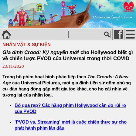
NHÂN VẬT & SỰ KIỆN
Gia đình Crood: Kỷ nguyên mới
cho Hollywood biết gì
về chiến lược PVOD của Universal trong thời COVID
23/11/2020
Trong bộ phim hoạt hình phần tiếp theo
The Croods: A New
Age
của Universal Pictures, một gia đình tiền sử gồm những
cư dân hang động gặp một gia tộc khác, cho họ cái nhìn về
tương lai của nhân loại.
Bỏ qua rạp? Các hãng phim Hollywood cân đo rủi ro
của PVOD
'PVOD vs. Streaming' mới là cuộc chiến thực sự cho
phát hành phim lần đầu