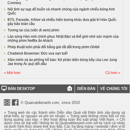
Connery
Nội tình sự sụp đổ buồn và nhanh chóng của ngành chiếu bóng Anh
Quốc
BTS, Parasite,
#Alive
và nhiều hiện tượng khác đưa giải trí Hàn Quốc
gây bão toàn cầu
Tương lai của (việc đi xem) phim
Làn sóng Hàn mới chinh phục Nhật Bản và thế giới nhờ sức mạnh của
những phim Netflix ăn khách
Phép thuật luôn phải đổi bằng giá rất đắt trong phim Ghibli
Chadwick Boseman: Đức vua vạn tuế!
Xăm mình và áo phông hổ báo: Kẻ phản diện bóng bẩy của Lee Jung
Jae trong
Ác quỷ đối đầu
« Mới hơn
Cũ hơn »
BẢN DESKTOP
DIỄN ĐÀN
VỀ CHÚNG TÔI
© Quaivatdienanh.com, since 2010
» Trang web do các thành viên Diễn đàn Quái vật Điện ảnh xây dựng và
phát triển, tự nguyện và phi lợi nhuận. » Trang web không chứa bất cứ nội
dung quảng cáo nào. » Mọi hoạt động tuân thủ luật pháp Việt Nam. » Chỉ
được chia sẻ bài viết / thông tin từ Quaivatdienanh.com với tư cách cá nhân
và dưới hình thức share link trực tiếp. Các hạ tầng mạng / website / đơn vị tổ