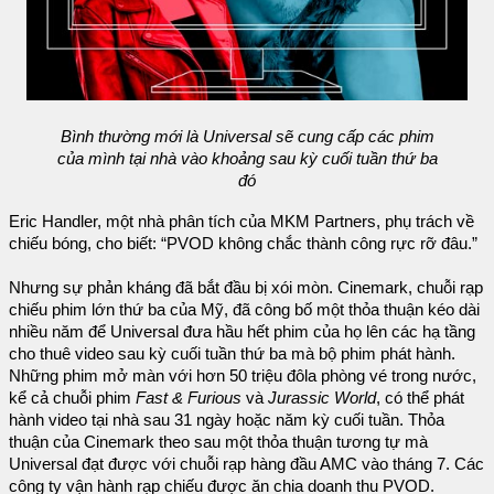
Bình thường mới là Universal sẽ cung cấp các phim
của mình tại nhà vào khoảng sau kỳ cuối tuần thứ ba
đó
Eric Handler, một nhà phân tích của MKM Partners, phụ trách về
chiếu bóng, cho biết: “PVOD không chắc thành công rực rỡ đâu.”
Nhưng sự phản kháng đã bắt đầu bị xói mòn. Cinemark, chuỗi rạp
chiếu phim lớn thứ ba của Mỹ, đã công bố một thỏa thuận kéo dài
nhiều năm để Universal đưa hầu hết phim của họ lên các hạ tầng
cho thuê video sau kỳ cuối tuần thứ ba mà bộ phim phát hành.
Những phim mở màn với hơn 50 triệu đôla phòng vé trong nước,
kể cả chuỗi phim
Fast & Furious
và
Jurassic World
, có thể phát
hành video tại nhà sau 31 ngày hoặc năm kỳ cuối tuần. Thỏa
thuận của Cinemark theo sau một thỏa thuận tương tự mà
Universal đạt được với chuỗi rạp hàng đầu AMC vào tháng 7. Các
công ty vận hành rạp chiếu được ăn chia doanh thu PVOD.