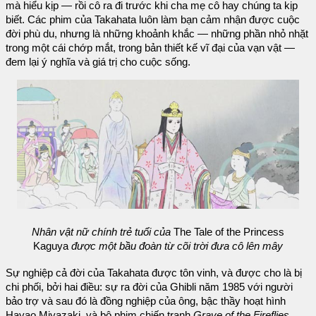
mà hiểu kịp — rồi cô ra đi trước khi cha mẹ cô hay chúng ta kịp
biết. Các phim của Takahata luôn làm bạn cảm nhận được cuộc
đời phù du, nhưng là những khoảnh khắc — những phần nhỏ nhặt
trong một cái chớp mắt, trong bản thiết kế vĩ đại của vạn vật —
đem lại ý nghĩa và giá trị cho cuộc sống.
Nhân vật nữ chính trẻ tuổi của
The Tale of the Princess
Kaguya
được một bầu đoàn từ cõi trời đưa cô lên mây
Sự nghiệp cả đời của Takahata được tôn vinh, và được cho là bị
chi phối, bởi hai điều: sự ra đời của Ghibli năm 1985 với người
bảo trợ và sau đó là đồng nghiệp của ông, bậc thầy hoạt hình
Hayao Miyazaki, và bộ phim chiến tranh
Grave of the Fireflies
,