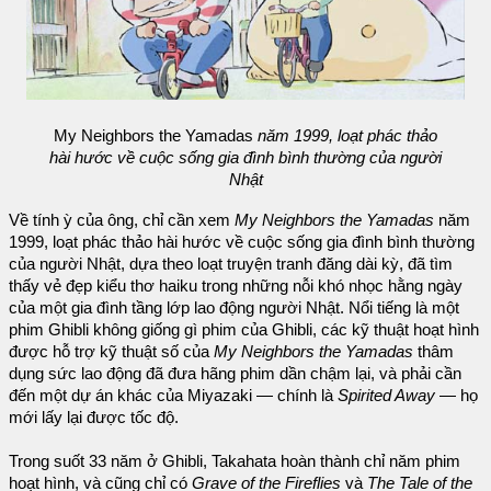
My Neighbors the Yamadas
năm 1999, loạt phác thảo
hài hước về cuộc sống gia đình bình thường của người
Nhật
Về tính ỳ của ông, chỉ cần xem
My Neighbors the Yamadas
năm
1999, loạt phác thảo hài hước về cuộc sống gia đình bình thường
của người Nhật, dựa theo loạt truyện tranh đăng dài kỳ, đã tìm
thấy vẻ đẹp kiểu thơ haiku trong những nỗi khó nhọc hằng ngày
của một gia đình tầng lớp lao động người Nhật. Nổi tiếng là một
phim Ghibli không giống gì phim của Ghibli, các kỹ thuật hoạt hình
được hỗ trợ kỹ thuật số của
My Neighbors the Yamadas
thâm
dụng sức lao động đã đưa hãng phim dần chậm lại, và phải cần
đến một dự án khác của Miyazaki — chính là
Spirited Away
— họ
mới lấy lại được tốc độ.
Trong suốt 33 năm ở Ghibli, Takahata hoàn thành chỉ năm phim
hoạt hình, và cũng chỉ có
Grave of the Fireflies
và
The Tale of the