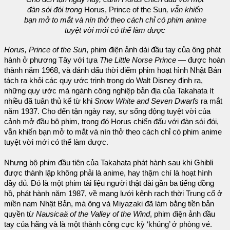
đàn sói đói trong
Horus, Prince of the Sun
, vẫn khiến
bạn mở to mắt và nín thở theo cách chỉ có phim anime
tuyệt vời mới có thể làm được
Horus, Prince of the Sun
, phim điện ảnh dài đầu tay của ông phát
hành ở phương Tây với tựa
The Little Norse Prince
— được hoàn
thành năm 1968, và đánh dấu thời điểm phim hoạt hình Nhật Bản
tách ra khỏi các quy ước trịnh trọng do Walt Disney định ra,
những quy ước mà ngành công nghiệp bản địa của Takahata ít
nhiều đã tuân thủ kể từ khi
Snow White and Seven Dwarfs
ra mắt
năm 1937. Cho đến tận ngày nay, sự sống động tuyệt vời của
cảnh mở đầu bộ phim, trong đó Horus chiến đấu với đàn sói đói,
vẫn khiến bạn mở to mắt và nín thở theo cách chỉ có phim anime
tuyệt vời mới có thể làm được.
Nhưng bộ phim đầu tiên của Takahata phát hành sau khi Ghibli
được thành lập không phải là anime, hay thậm chí là hoạt hình
đầy đủ. Đó là một phim tài liệu người thật dài gần ba tiếng đồng
hồ, phát hành năm 1987, về mạng lưới kênh rạch thời Trung cổ ở
miền nam Nhật Bản, mà ông và Miyazaki đã làm bằng tiền bản
quyền từ
Nausicaä of the Valley of the Wind
, phim điện ảnh đầu
tay của hãng và là một thành công cực kỳ ‘khủng’ ở phòng vé.