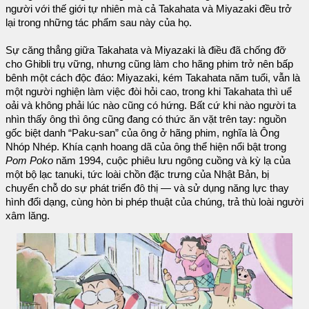
người với thế giới tự nhiên mà cả Takahata và Miyazaki đều trở
lại trong những tác phẩm sau này của họ.
Sự căng thẳng giữa Takahata và Miyazaki là điều đã chống đỡ
cho Ghibli trụ vững, nhưng cũng làm cho hãng phim trở nên bấp
bênh một cách độc đáo: Miyazaki, kém Takahata năm tuổi, vẫn là
một người nghiện làm việc đòi hỏi cao, trong khi Takahata thì uể
oải và không phải lúc nào cũng có hứng. Bất cứ khi nào người ta
nhìn thấy ông thì ông cũng đang có thức ăn vặt trên tay: nguồn
gốc biệt danh “Paku-san” của ông ở hãng phim, nghĩa là Ông
Nhóp Nhép. Khía cạnh hoang dã của ông thể hiện nổi bật trong
Pom Poko
năm 1994, cuộc phiêu lưu ngông cuồng và kỳ lạ của
một bộ lạc tanuki, tức loài chồn đặc trưng của Nhật Bản, bị
chuyển chỗ do sự phát triển đô thị — và sử dụng năng lực thay
hình đổi dạng, cùng hòn bi phép thuật của chúng, trả thù loài người
xâm lăng.