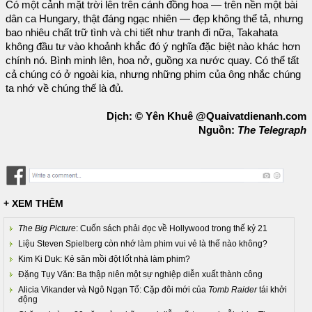
Có một cảnh mặt trời lên trên cánh đồng hoa — trên nền một bài
dân ca Hungary, thật đáng ngạc nhiên — đẹp không thể tả, nhưng
bao nhiêu chất trữ tình và chi tiết như tranh đi nữa, Takahata
không đầu tư vào khoảnh khắc đó ý nghĩa đặc biệt nào khác hơn
chính nó. Bình minh lên, hoa nở, guồng xa nước quay. Có thể tất
cả chúng có ở ngoài kia, nhưng những phim của ông nhắc chúng
ta nhớ về chúng thế là đủ.
Dịch: © Yên Khuê @Quaivatdienanh.com
Nguồn:
The Telegraph
+ XEM THÊM
The Big Picture
: Cuốn sách phải đọc về Hollywood trong thế kỷ 21
Liệu Steven Spielberg còn nhớ làm phim vui vẻ là thế nào không?
Kim Ki Duk: Kẻ săn mồi đột lốt nhà làm phim?
Đặng Tụy Văn: Ba thập niên một sự nghiệp diễn xuất thành công
Alicia Vikander và Ngô Ngạn Tổ: Cặp đôi mới của
Tomb Raider
tái khởi
động