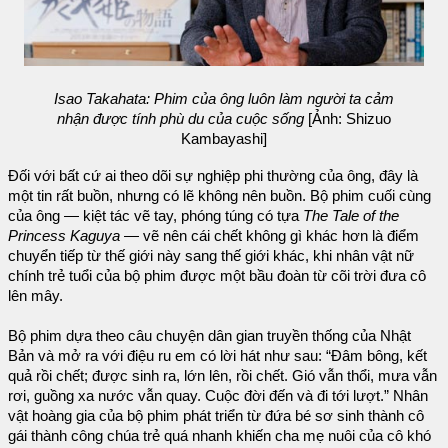
Isao Takahata: Phim của ông luôn làm người ta cảm
nhận được tính phù du của cuộc sống
[Ảnh: Shizuo
Kambayashi]
Đối với bất cứ ai theo dõi sự nghiệp phi thường của ông, đây là
một tin rất buồn, nhưng có lẽ không nên buồn. Bộ phim cuối cùng
của ông — kiệt tác vẽ tay, phóng túng có tựa
The Tale of the
Princess Kaguya
— vẽ nên cái chết không gì khác hơn là điểm
chuyển tiếp từ thế giới này sang thế giới khác, khi nhân vật nữ
chính trẻ tuổi của bộ phim được một bầu đoàn từ cõi trời đưa cô
lên mây.
Bộ phim dựa theo câu chuyện dân gian truyền thống của Nhật
Bản và mở ra với điệu ru em có lời hát như sau: “Đâm bông, kết
quả rồi chết; được sinh ra, lớn lên, rồi chết. Gió vẫn thổi, mưa vẫn
rơi, guồng xa nước vẫn quay. Cuộc đời đến và đi tới lượt.” Nhân
vật hoàng gia của bộ phim phát triển từ đứa bé sơ sinh thành cô
gái thành công chúa trẻ quá nhanh khiến cha mẹ nuôi của cô khó