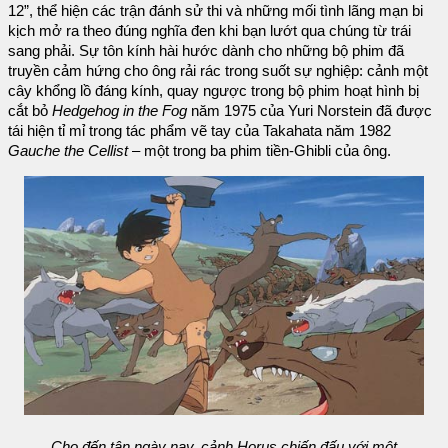
12”, thể hiện các trận đánh sử thi và những mối tình lãng mạn bi
kịch mở ra theo đúng nghĩa đen khi bạn lướt qua chúng từ trái
sang phải. Sự tôn kính hài hước dành cho những bộ phim đã
truyền cảm hứng cho ông rải rác trong suốt sự nghiệp: cảnh một
cây khổng lồ đáng kính, quay ngược trong bộ phim hoạt hình bị
cắt bỏ
Hedgehog in the Fog
năm 1975 của Yuri Norstein đã được
tái hiện tỉ mỉ trong tác phẩm vẽ tay của Takahata năm 1982
Gauche the Cellist
– một trong ba phim tiền-Ghibli của ông.
Cho đến tận ngày nay, cảnh Horus chiến đấu với một