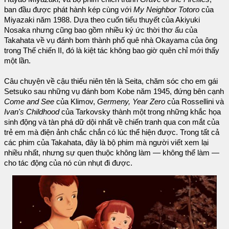
ban đầu được phát hành kép cùng với
My Neighbor Totoro
của
Miyazaki năm 1988. Dựa theo cuốn tiểu thuyết của Akiyuki
Nosaka nhưng cũng bao gồm nhiều ký ức thời thơ ấu của
Takahata về vụ đánh bom thành phố quê nhà Okayama của ông
trong Thế chiến II, đó là kiệt tác không bao giờ quên chỉ mới thấy
một lần.
Câu chuyện về cậu thiếu niên tên là Seita, chăm sóc cho em gái
Setsuko sau những vụ đánh bom Kobe năm 1945, đứng bên cạnh
Come and See
của Klimov,
Germeny, Year Zero
của Rossellini và
Ivan's Childhood
của Tarkovsky thành một trong những khắc họa
sinh động và tàn phá dữ dội nhất về chiến tranh qua con mắt của
trẻ em mà điện ảnh chắc chắn có lúc thể hiện được. Trong tất cả
các phim của Takahata, đây là bộ phim mà người viết xem lại
nhiều nhất, nhưng sự quen thuộc không làm — không thể làm —
cho tác động của nó cùn nhụt đi được.