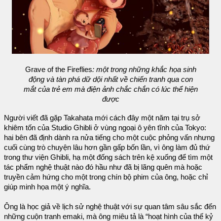
Grave of the Fireflies
: một trong những khắc họa sinh
động và tàn phá dữ dội nhất về chiến tranh qua con
mắt của trẻ em mà điện ảnh chắc chắn có lúc thể hiện
được
Người viết đã gặp Takahata mới cách đây một năm tại trụ sở
khiêm tốn của Studio Ghibli ở vùng ngoại ô yên tĩnh của Tokyo:
hai bên đã định dành ra nửa tiếng cho một cuộc phỏng vấn nhưng
cuối cùng trò chuyện lâu hơn gần gấp bốn lần, vì ông làm đủ thứ
trong thư viện Ghibli, hạ một đống sách trên kệ xuống để tìm một
tác phẩm nghệ thuật nào đó hầu như đã bị lãng quên mà hoặc
truyền cảm hứng cho một trong chín bộ phim của ông, hoặc chỉ
giúp minh họa một ý nghĩa.
Ông là học giả về lịch sử nghệ thuật với sự quan tâm sâu sắc đến
những cuộn tranh emaki, mà ông miêu tả là “hoạt hình của thế kỷ