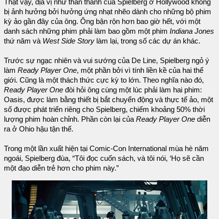
Thật vậy, địa vị như thần thánh của Spielberg ở Hollywood không
bị ảnh hưởng bởi hưởng ứng nhạt nhẽo dành cho những bộ phim
kỳ ảo gần đây của ông. Ông bận rộn hơn bao giờ hết, với một
danh sách những phim phải làm bao gồm một phim
Indiana Jones
thứ năm và
West Side Story
làm lại, trong số các dự án khác.
Trước sự ngạc nhiên và vui sướng của De Line, Spielberg ngỏ ý
làm
Ready Player One
, một phần bởi vì tính liền kề của hai thế
giới. Cũng là một thách thức cực kỳ to lớn. Theo nghĩa nào đó,
Ready Player One
đòi hỏi ông cùng một lúc phải làm hai phim:
Oasis, được làm bằng thiết bị bắt chuyển động và thực tế ảo, một
số được phát triển riêng cho Spielberg, chiếm khoảng 50% thời
lượng phim hoàn chỉnh. Phần còn lại của
Ready Player One
diễn
ra ở Ohio hậu tận thế.
Trong một lần xuất hiện tại Comic-Con International mùa hè năm
ngoái, Spielberg đùa, “Tôi đọc cuốn sách, và tôi nói, ‘Họ sẽ cần
một đạo diễn trẻ hơn cho phim này.”