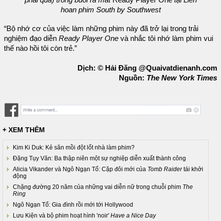
phải qua) trong buổi ra mắt
Ready Player One
tại Liên
hoan phim South by Southwest
“Bộ nhớ cơ của việc làm những phim này đã trở lại trong trải
nghiệm đạo diễn
Ready Player One
và nhắc tôi nhớ làm phim vui
thế nào hồi tôi còn trẻ.”
Dịch: © Hải Đăng @Quaivatdienanh.com
Nguồn:
The New York Times
+ XEM THÊM
Kim Ki Duk: Kẻ săn mồi đột lốt nhà làm phim?
Đặng Tụy Văn: Ba thập niên một sự nghiệp diễn xuất thành công
Alicia Vikander và Ngô Ngạn Tổ: Cặp đôi mới của
Tomb Raider
tái khởi
động
Chặng đường 20 năm của những vai diễn nữ trong chuỗi phim
The
Ring
Ngô Ngạn Tổ: Gia đình rồi mới tới Hollywood
Lưu Kiện và bộ phim hoạt hình 'noir'
Have a Nice Day