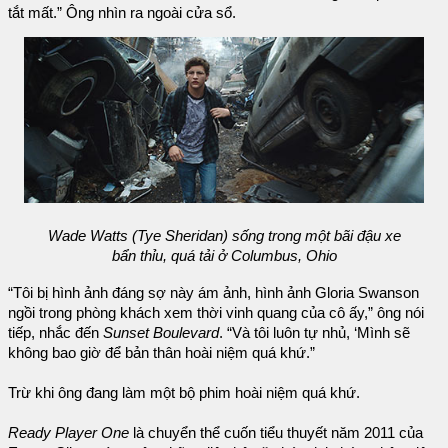
tắt mất.” Ông nhìn ra ngoài cửa sổ.
Wade Watts (Tye Sheridan) sống trong một bãi đậu xe
bẩn thỉu, quá tải ở Columbus, Ohio
“Tôi bị hình ảnh đáng sợ này ám ảnh, hình ảnh Gloria Swanson
ngồi trong phòng khách xem thời vinh quang của cô ấy,” ông nói
tiếp, nhắc đến
Sunset Boulevard
. “Và tôi luôn tự nhủ, ‘Mình sẽ
không bao giờ để bản thân hoài niệm quá khứ.”
Trừ khi ông đang làm một bộ phim hoài niệm quá khứ.
Ready Player One
là chuyển thể cuốn tiểu thuyết năm 2011 của