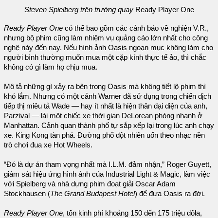
Steven Spielberg trên trường quay
Ready Player One
Ready Player One
có thể bao gồm các cảnh báo về nghiện V.R.,
nhưng bộ phim cũng làm nhiệm vụ quảng cáo lớn nhất cho công
nghệ này đến nay. Nếu hình ảnh Oasis ngoạn mục không làm cho
người bình thường muốn mua một cặp kính thực tế ảo, thì chắc
không có gì làm họ chịu mua.
Mô tả những gì xảy ra bên trong Oasis mà không tiết lộ phim thì
khó lắm. Nhưng có một cảnh Warner đã sử dụng trong chiến dịch
tiếp thị miêu tả Wade — hay ít nhất là hiện thân đại diện của anh,
Parzival — lái một chiếc xe thời gian DeLorean phóng nhanh ở
Manhattan. Cảnh quan thành phố tự sắp xếp lại trong lúc anh chạy
xe. King Kong tàn phá. Đường phố đột nhiên uốn theo nhạc nền
trò chơi đua xe Hot Wheels.
“Đó là dự án tham vọng nhất mà I.L.M. đảm nhận,” Roger Guyett,
giám sát hiệu ứng hình ảnh của Industrial Light & Magic, làm việc
với Spielberg và nhà dựng phim đoạt giải Oscar Adam
Stockhausen (
The Grand Budapest Hotel
) để đưa Oasis ra đời.
Ready Player One
, tốn kinh phí khoảng 150 đến 175 triệu đôla,