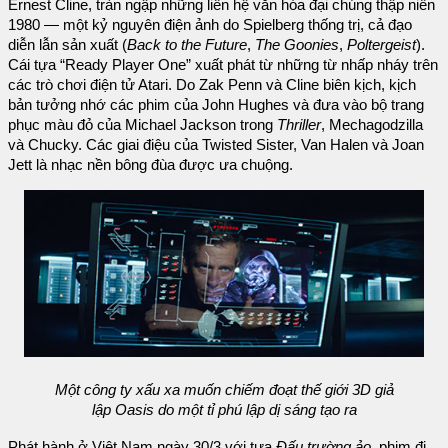
Ernest Cline, tràn ngập những liên hệ văn hóa đại chúng thập niên
1980 — một kỷ nguyên điện ảnh do Spielberg thống trị, cả đạo
diễn lẫn sản xuất (
Back to the Future
,
The Goonies
,
Poltergeist
).
Cái tựa “Ready Player One” xuất phát từ những từ nhấp nháy trên
các trò chơi điện tử Atari. Do Zak Penn và Cline biên kịch, kịch
bản tưởng nhớ các phim của John Hughes và đưa vào bộ trang
phục màu đỏ của Michael Jackson trong
Thriller
, Mechagodzilla
và Chucky. Các giai điệu của Twisted Sister, Van Halen và Joan
Jett là nhạc nền bông đùa được ưa chuộng.
Một công ty xấu xa muốn chiếm đoạt thế giới 3D giả
lập Oasis do một tỉ phú lập dị sáng tạo ra
Phát hành ở Việt Nam ngày 30/3 với tựa
Đấu trường ảo
, phim đi