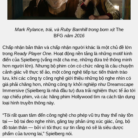
Mark Rylance, trái, và Ruby Barnhill trong bom xịt
The
BFG
năm 2016
Chấp nhận bản thân và chấp nhận người khác là một chủ đề lớn
trong
Ready Player One
. Hoạt động nền tảng là những motif kinh
điển của Spielberg (vắng mặt cha mẹ, những đứa trẻ thông minh
hơn người lớn). Nhưng bộ phim còn có chức năng là câu chuyện
cảnh giác về thực tế ảo, một công nghệ tiếp tục tiến thành trào
lưu, khi các công ty công nghệ giới thiệu những bộ nghe nhìn có
giá phải chăng hơn, những công ty khởi nghiệp như Dreamscape
Immersive (Spielberg là nhà đầu tư) đưa trải nghiệm thực tế ảo tới
rạp chiếu phim, và các hãng phim Hollywood tìm ra cách tận dụng
loại hình truyền thông này.
“Tôi rất quan tâm đến công nghệ cho phép vũ trụ thay thế này tồn
tại — bộ tai đeo nghe nhìn, găng tay phản ứng xúc giác, ủng, bộ
đồ toàn thân — bởi vì tôi thực sự tin rằng nó sẽ là siêu dược
phẩm của tương lai,” Spielberg nói.