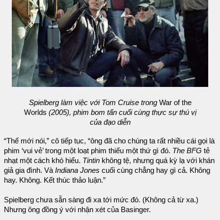
Spielberg làm việc với Tom Cruise trong
War of the
Worlds
(2005), phim bom tấn cuối cùng thực sự thú vị
của đạo diễn
“Thế mới nói,” cô tiếp tục, “ông đã cho chúng ta rất nhiều cái gọi là
phim ‘vui vẻ’ trong một loạt phim thiếu một thứ gì đó.
The BFG
tẻ
nhạt một cách khó hiểu.
Tintin
không tệ, nhưng quá kỳ lạ với khán
giả gia đình. Và
Indiana Jones
cuối cùng chẳng hay gì cả. Không
hay. Không. Kết thúc thảo luận.”
Spielberg chưa sẵn sàng đi xa tới mức đó. (Không cả từ xa.)
Nhưng ông đồng ý với nhận xét của Basinger.