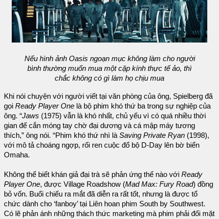
Nếu hình ảnh Oasis ngoạn mục không làm cho người
bình thường muốn mua một cặp kính thực tế ảo, thì
chắc không có gì làm họ chịu mua
Khi nói chuyện với người viết tại văn phòng của ông, Spielberg đã
gọi
Ready Player One
là bộ phim khó thứ ba trong sự nghiệp của
ông. “
Jaws
(1975) vẫn là khó nhất, chủ yếu vì có quá nhiều thời
gian để cắn móng tay chờ đại dương và cá mập máy tương
thích,” ông nói. “Phim khó thứ nhì là
Saving Private Ryan
(1998),
với mô tả choáng ngợp, rối ren cuộc đổ bộ D-Day lên bờ biển
Omaha.
Không thể biết khán giả đại trà sẽ phản ứng thế nào với
Ready
Player One
, được Village Roadshow (
Mad Max: Fury Road
) đồng
bỏ vốn. Buổi chiếu ra mắt đã diễn ra rất tốt, nhưng là được tổ
chức dành cho ‘fanboy’ tại Liên hoan phim South by Southwest.
Có lẽ phản ánh những thách thức marketing mà phim phải đối mặt