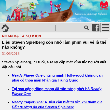
NHÂN VẬT & SỰ KIỆN
Liệu Steven Spielberg còn nhớ làm phim vui vẻ là thế
nào không?
31/03/2018
Steven Spielberg, 71 tuổi, sửa lại cặp mắt kính lúc người viết
đặt câu hỏi.
Ready Player One
chứng minh Hollywood không cần
phải cố thỏa mãn khán giả Trung Quốc
Tại sao cộng đồng mạng đã sẵn sàng ghét bỏ
Ready
Player One
Ready Player One
: 4 điều cần biết trước khi tham gia
Đấu trường ảo
của Steven Spielberg