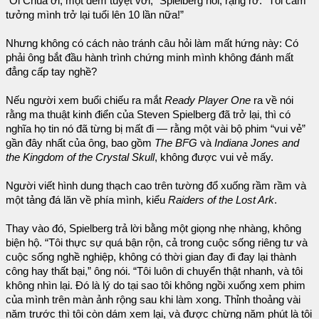
“Ôi Chúa ơi, một đêm tuyệt vời,” Spielberg nói, rạng rỡ. “Tôi cảm
tưởng mình trở lại tuổi lên 10 lần nữa!”
Nhưng không có cách nào tránh câu hỏi làm mất hứng này: Có
phải ông bắt đầu hành trình chứng minh mình không đánh mất
đẳng cấp tay nghề?
Nếu người xem buổi chiếu ra mắt
Ready Player One
ra về nói
rằng ma thuật kinh điển của Steven Spielberg đã trở lại, thì có
nghĩa họ tin nó đã từng bị mất đi — rằng một vài bộ phim “vui vẻ”
gần đây nhất của ông, bao gồm
The BFG
và
Indiana Jones and
the Kingdom of the Crystal Skull
, không được vui vẻ mấy.
Người viết hình dung thạch cao trên tường đổ xuống rầm rầm và
một tảng đá lăn về phía mình, kiểu
Raiders of the Lost Ark
.
Thay vào đó, Spielberg trả lời bằng một giọng nhẹ nhàng, không
biện hộ. “Tôi thực sự quá bận rộn, cả trong cuộc sống riêng tư và
cuộc sống nghề nghiệp, không có thời gian đay đi đay lại thành
công hay thất bại,” ông nói. “Tôi luôn di chuyển thật nhanh, và tôi
không nhìn lại. Đó là lý do tại sao tôi không ngồi xuống xem phim
của mình trên màn ảnh rộng sau khi làm xong. Thỉnh thoảng vài
năm trước thì tôi còn dám xem lại, và được chừng năm phút là tôi