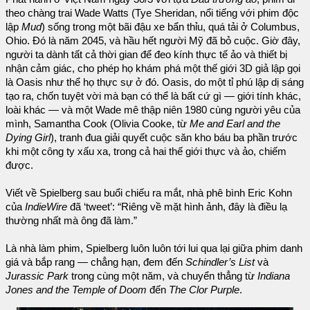
theo chàng trai Wade Watts (Tye Sheridan, nổi tiếng với phim độc
lập
Mud
) sống trong một bãi đậu xe bẩn thỉu, quá tải ở Columbus,
Ohio. Đó là năm 2045, và hầu hết người Mỹ đã bỏ cuộc. Giờ đây,
người ta dành tất cả thời gian để đeo kính thực tế ảo và thiết bị
nhận cảm giác, cho phép họ khám phá một thế giới 3D giả lập gọi
là Oasis như thể họ thực sự ở đó. Oasis, do một tỉ phú lập dị sáng
tạo ra, chốn tuyệt vời mà bạn có thể là bất cứ gì — giới tính khác,
loài khác — và một Wade mê thập niên 1980 cùng người yêu của
mình, Samantha Cook (Olivia Cooke, từ
Me and Earl and the
Dying Girl
), tranh đua giải quyết cuộc săn kho báu ba phần trước
khi một công ty xấu xa, trong cả hai thế giới thực và ảo, chiếm
được.
Viết về Spielberg sau buổi chiếu ra mắt, nhà phê bình Eric Kohn
của
IndieWire
đã ‘tweet’: “Riêng về mặt hình ảnh, đây là điều lạ
thường nhất mà ông đã làm.”
Là nhà làm phim, Spielberg luôn luôn tới lui qua lại giữa phim danh
giá và bắp rang — chẳng hạn, đem đến
Schindler’s List
và
Jurassic Park
trong cùng một năm, và chuyển thẳng từ
Indiana
Jones and the Temple of Doom
đến
The Clor Purple
.