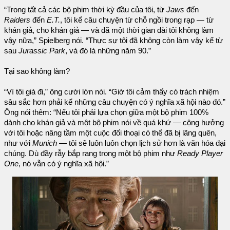
“Trong tất cả các bộ phim thời kỳ đầu của tôi, từ
Jaws
đến
Raiders
đến
E.T.
, tôi kể câu chuyện từ chỗ ngồi trong rạp — từ
khán giả, cho khán giả — và đã một thời gian dài tôi không làm
vậy nữa,” Spielberg nói. “Thực sự tôi đã không còn làm vậy kể từ
sau
Jurassic Park
, và đó là những năm 90.”
Tại sao không làm?
“Vì tôi già đi,” ông cười lớn nói. “Giờ tôi cảm thấy có trách nhiệm
sâu sắc hơn phải kể những câu chuyện có ý nghĩa xã hội nào đó.”
Ông nói thêm: “Nếu tôi phải lựa chọn giữa một bộ phim 100%
dành cho khán giả và một bộ phim nói về quá khứ — cộng hưởng
với tôi hoặc nâng tầm một cuộc đối thoại có thể đã bị lãng quên,
như với
Munich
— tôi sẽ luôn luôn chọn lịch sử hơn là văn hóa đại
chúng. Dù đầy rẫy bắp rang trong một bộ phim như
Ready Player
One
, nó vẫn có ý nghĩa xã hội.”