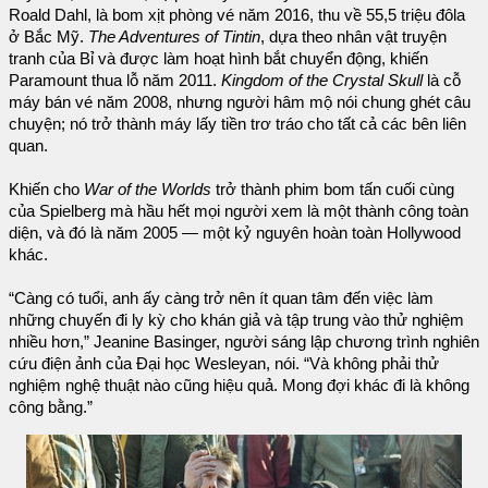
Roald Dahl, là bom xịt phòng vé năm 2016, thu về 55,5 triệu đôla
ở Bắc Mỹ.
The Adventures of Tintin
, dựa theo nhân vật truyện
tranh của Bỉ và được làm hoạt hình bắt chuyển động, khiến
Paramount thua lỗ năm 2011.
Kingdom of the Crystal Skull
là cỗ
máy bán vé năm 2008, nhưng người hâm mộ nói chung ghét câu
chuyện; nó trở thành máy lấy tiền trơ tráo cho tất cả các bên liên
quan.
Khiến cho
War of the Worlds
trở thành phim bom tấn cuối cùng
của Spielberg mà hầu hết mọi người xem là một thành công toàn
diện, và đó là năm 2005 — một kỷ nguyên hoàn toàn Hollywood
khác.
“Càng có tuổi, anh ấy càng trở nên ít quan tâm đến việc làm
những chuyến đi ly kỳ cho khán giả và tập trung vào thử nghiệm
nhiều hơn,” Jeanine Basinger, người sáng lập chương trình nghiên
cứu điện ảnh của Đại học Wesleyan, nói. “Và không phải thử
nghiệm nghệ thuật nào cũng hiệu quả. Mong đợi khác đi là không
công bằng.”