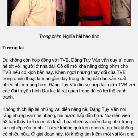
Trong phim
Nghĩa hải hào tình
Tương lai
Dù không còn hợp đồng với TVB, Đặng Tụy Văn vẫn duy trì quan
hệ tốt với người ở nhà đài. Cô để mở khả năng đóng phim cho
TVB nếu có kịch bản hay. Khen ngợi những thay đổi của TVB
trong chiến thuật làm ăn gần đây trong đó họ bắt đầu sản xuất
nhiều phim mạng hơn, Đặng Tụy Văn tin sự hợp tác giữa TVB với
các đài truyền hình Đại lục là rất quan trọng để có lợi thế cạnh
tranh.
Không thích lặp lại những vai diễn nặng nề, Đặng Tụy Văn nói
rằng những vai nhẹ nhàng, hài hước hấp dẫn hơn. Nữ diễn viên
52 tuổi thấy biết ơn vì đã khắc họa nhiều vai diễn đáng nhớ trong
sự nghiệp của mình. “Tôi sẽ không quá kén chọn vì cơ hội không
có nhiều nữa. Ở giai đoạn này, tôi không tìm kiếm một vai lớn cho