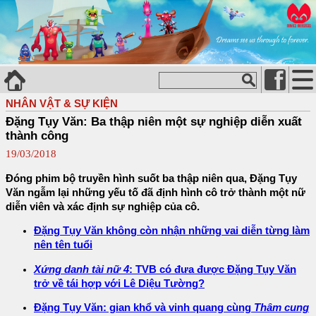
NHÂN VẬT & SỰ KIỆN
Đặng Tụy Văn: Ba thập niên một sự nghiệp diễn xuất
thành công
19/03/2018
Đóng phim bộ truyền hình suốt ba thập niên qua, Đặng Tụy
Văn ngẫm lại những yếu tố đã định hình cô trở thành một nữ
diễn viên và xác định sự nghiệp của cô.
Đặng Tụy Văn không còn nhận những vai diễn từng làm
nên tên tuổi
Xứng danh tài nữ 4
: TVB có đưa được Đặng Tụy Văn
trở về tái hợp với Lê Diệu Tường?
Đặng Tụy Văn: gian khổ và vinh quang cùng
Thâm cung