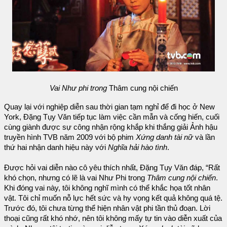
Vai Như phi trong
Thâm cung nội chiến
Quay lại với nghiệp diễn sau thời gian tạm nghỉ để đi học ở New
York, Đặng Tụy Văn tiếp tục làm việc cần mẫn và cống hiến, cuối
cùng giành được sự công nhận rộng khắp khi thắng giải Ảnh hậu
truyền hình TVB năm 2009 với bộ phim
Xứng danh tài nữ
và lần
thứ hai nhận danh hiệu này với
Nghĩa hải hào tình
.
Được hỏi vai diễn nào cô yêu thích nhất, Đặng Tụy Văn đáp, “Rất
khó chọn, nhưng có lẽ là vai Như Phi trong
Thâm cung nội chiến
.
Khi đóng vai này, tôi không nghĩ mình có thể khắc họa tốt nhân
vật. Tôi chỉ muốn nỗ lực hết sức và hy vọng kết quả không quá tệ.
Trước đó, tôi chưa từng thể hiện nhân vật phi tần thủ đoạn. Lời
thoại cũng rất khó nhớ, nên tôi không mấy tự tin vào diễn xuất của