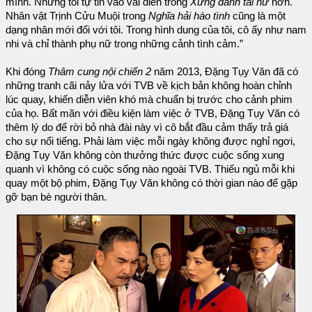
mình. Nhưng tôi tự tin vào vai diễn trong
Xứng danh tài nữ
hơn.
Nhân vật Trịnh Cửu Muội trong
Nghĩa hải hào tình
cũng là một
dạng nhân mới đối với tôi. Trong hình dung của tôi, cô ấy như nam
nhi và chỉ thành phụ nữ trong những cảnh tình cảm.”
Khi đóng
Thâm cung nội chiến 2
năm 2013, Đặng Tụy Văn đã có
những tranh cãi nảy lửa với TVB về kịch bản không hoàn chỉnh
lúc quay, khiến diễn viên khó mà chuẩn bị trước cho cảnh phim
của họ. Bất mãn với điều kiện làm việc ở TVB, Đặng Tụy Văn có
thêm lý do để rời bỏ nhà đài này vì cô bắt đầu cảm thấy trả giá
cho sự nổi tiếng. Phải làm việc mỗi ngày không được nghỉ ngơi,
Đặng Tụy Văn không còn thưởng thức được cuộc sống xung
quanh vì không có cuộc sống nào ngoài TVB. Thiếu ngủ mỗi khi
quay một bộ phim, Đặng Tụy Văn không có thời gian nào để gặp
gỡ bạn bè người thân.