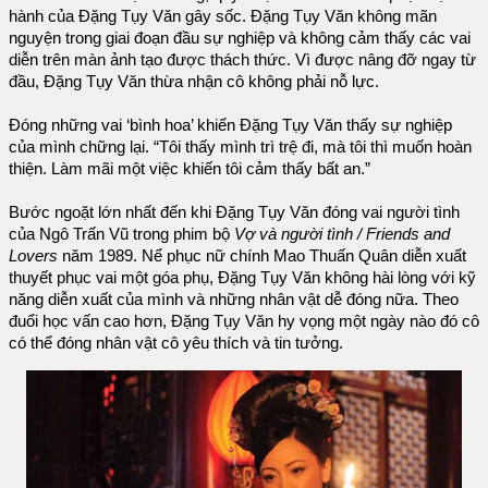
hành của Đặng Tụy Văn gây sốc. Đặng Tụy Văn không mãn
nguyện trong giai đoạn đầu sự nghiệp và không cảm thấy các vai
diễn trên màn ảnh tạo được thách thức. Vì được nâng đỡ ngay từ
đầu, Đặng Tụy Văn thừa nhận cô không phải nỗ lực.
Đóng những vai ‘bình hoa’ khiến Đặng Tụy Văn thấy sự nghiệp
của mình chững lại. “Tôi thấy mình trì trệ đi, mà tôi thì muốn hoàn
thiện. Làm mãi một việc khiến tôi cảm thấy bất an.”
Bước ngoặt lớn nhất đến khi Đặng Tụy Văn đóng vai người tình
của Ngô Trấn Vũ trong phim bộ
Vợ và người tình / Friends and
Lovers
năm 1989. Nể phục nữ chính Mao Thuấn Quân diễn xuất
thuyết phục vai một góa phụ, Đặng Tụy Văn không hài lòng với kỹ
năng diễn xuất của mình và những nhân vật dễ đóng nữa. Theo
đuổi học vấn cao hơn, Đặng Tụy Văn hy vọng một ngày nào đó cô
có thể đóng nhân vật cô yêu thích và tin tưởng.