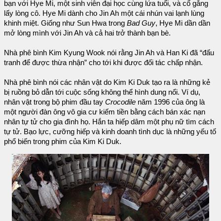
bạn với Hye Mi, một sinh viên đại học cùng lứa tuổi, và cố gắng
lấy lòng cô. Hye Mi dành cho Jin Ah một cái nhún vai lạnh lùng
khinh miệt. Giống như Sun Hwa trong
Bad Guy
, Hye Mi dần dần
mở lòng mình với Jin Ah và cả hai trở thành bạn bè.
Nhà phê bình Kim Kyung Wook nói rằng Jin Ah và Han Ki đã “đấu
tranh để được thừa nhận” cho tới khi được đối tác chấp nhận.
Nhà phê bình nói các nhân vật do Kim Ki Duk tạo ra là những kẻ
bị ruồng bỏ dẫn tới cuộc sống không thể hình dung nổi. Ví dụ,
nhân vật trong bộ phim đầu tay
Crocodile
năm 1996 của ông là
một người đàn ông vô gia cư kiếm tiền bằng cách bán xác nạn
nhân tự tử cho gia đình họ. Hắn ta hiếp dâm một phụ nữ tìm cách
tự tử. Bạo lực, cưỡng hiếp và kinh doanh tình dục là những yếu tố
phổ biến trong phim của Kim Ki Duk.