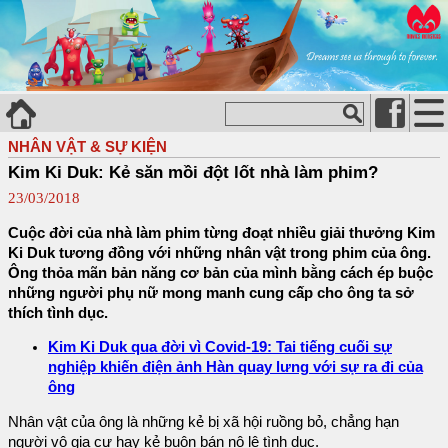
NHÂN VẬT & SỰ KIỆN
Kim Ki Duk: Kẻ săn mồi đột lốt nhà làm phim?
23/03/2018
Cuộc đời của nhà làm phim từng đoạt nhiều giải thưởng Kim
Ki Duk tương đồng với những nhân vật trong phim của ông.
Ông thỏa mãn bản năng cơ bản của mình bằng cách ép buộc
những người phụ nữ mong manh cung cấp cho ông ta sở
thích tình dục.
Kim Ki Duk qua đời vì Covid-19: Tai tiếng cuối sự
nghiệp khiến điện ảnh Hàn quay lưng với sự ra đi của
ông
Nhân vật của ông là những kẻ bị xã hội ruồng bỏ, chẳng hạn
người vô gia cư hay kẻ buôn bán nô lệ tình dục.