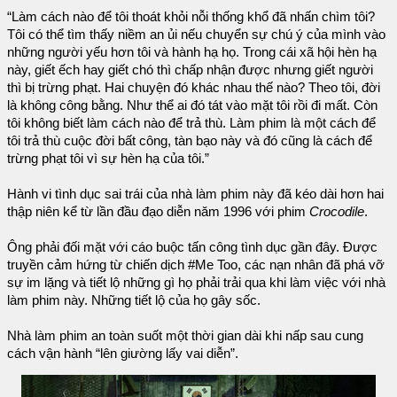
“Làm cách nào để tôi thoát khỏi nỗi thống khổ đã nhấn chìm tôi?
Tôi có thể tìm thấy niềm an ủi nếu chuyển sự chú ý của mình vào
những người yếu hơn tôi và hành hạ họ. Trong cái xã hội hèn hạ
này, giết ếch hay giết chó thì chấp nhận được nhưng giết người
thì bị trừng phạt. Hai chuyện đó khác nhau thế nào? Theo tôi, đời
là không công bằng. Như thể ai đó tát vào mặt tôi rồi đi mất. Còn
tôi không biết làm cách nào để trả thù. Làm phim là một cách để
tôi trả thù cuộc đời bất công, tàn bạo này và đó cũng là cách để
trừng phạt tôi vì sự hèn hạ của tôi.”
Hành vi tình dục sai trái của nhà làm phim này đã kéo dài hơn hai
thập niên kể từ lần đầu đạo diễn năm 1996 với phim
Crocodile
.
Ông phải đối mặt với cáo buộc tấn công tình dục gần đây. Được
truyền cảm hứng từ chiến dịch #Me Too, các nạn nhân đã phá vỡ
sự im lặng và tiết lộ những gì họ phải trải qua khi làm việc với nhà
làm phim này. Những tiết lộ của họ gây sốc.
Nhà làm phim an toàn suốt một thời gian dài khi nấp sau cung
cách vận hành “lên giường lấy vai diễn”.