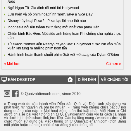
Ring
Ngô Ngạn Tổ: Gia đình rồi mới tới Hollywood
Lưu Kiện và bộ phim hoạt hình 'noir'
Have a Nice Day
Disney hủy hoại Pixar? - Pixar lạc lối như thế nào
Indonesia nổi lên thành thị trường mới nhất cho phim Hàn
Chiến binh Báo Đen: Một siêu anh hùng toàn Phi chống chủ nghĩa thực
dân
Từ
Black Panther
đến
Ready Player One
: Hollywood cược lớn vào mùa
xuân khi tung ra những phim bom tấn
Hành trình hoàn thành chuỗi phim
Giải mã mê cung
của Dylan O'Brien
« Mới hơn
Cũ hơn »
BẢN DESKTOP
DIỄN ĐÀN
VỀ CHÚNG TÔI
© Quaivatdienanh.com, since 2010
» Trang web do các thành viên Diễn đàn Quái vật Điện ảnh xây dựng và
phát triển, tự nguyện và phi lợi nhuận. » Trang web không chứa bất cứ nội
dung quảng cáo nào. » Mọi hoạt động tuân thủ luật pháp Việt Nam. » Chỉ
được chia sẻ bài viết / thông tin từ Quaivatdienanh.com với tư cách cá nhân
và dưới hình thức share link trực tiếp. Các hạ tầng mạng / website / đơn vị tổ
chức muốn sử dụng bài viết / thông tin từ Quaivatdienanh.com (trích đăng
một phần hoặc toàn bộ) phải có sự đồng ý của chúng tôi.