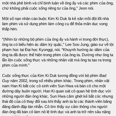
một nhà phê bình và chỉ bình luận về ông ấy và các phim của ông,
chứ không phải cuộc sống riêng tư của ông,” Jeon nói.
Một số nạn nhân cáo buộc Kim Ki Duk là kẻ săn mồi đội lốt nhà
làm phim và sử dụng phim làm công cụ để thỏa mãn dục vọng
thấp hèn.
“(Nhìn từ những bộ phim của ông ấy và hành vi trong đời thực),
ông ta có biểu hiện ác dâm kỳ quặc,” Lee Soo Jung, giáo sư về tội
phạm học tại Đại học Kyonggi, nói. “Khuynh hướng ác dâm của
ông ta đã được thể hiện trong phim của ông ta. Dường như ông ta
lẫn lộn cuộc sống thực và những nhân vật mà ông ta tạo ra trong
phim của mình.”
Cuộc sống thực của Kim Ki Duk tương đồng với bộ phim
Bad
Guy
năm 2002, trong số nhiều phim khác. Trong phim, nhân vật
nam Han Ki bắt cóc cô sinh viên Sun Hwa và bán cô cho một
đường dây buôn người. Han Ki quan sát cô quan hệ tình dục với
những người đàn ông khác. Sun Hwa căm ghét kẻ bắt cóc nhưng
thái độ của cô thay đổi sau khi thấy anh ta bị các thành viên băng
đảng đánh đập tàn nhẫn. Cô tìm thấy sự cảm thông cho người
đàn ông đã bán cô làm nô lệ tình dục và anh ta trở nên sâu nặng