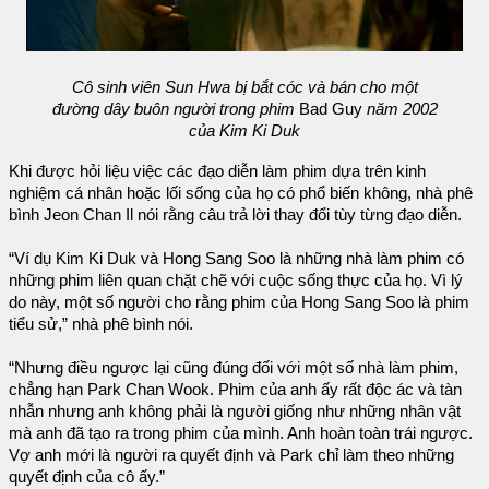
Cô sinh viên Sun Hwa bị bắt cóc và bán cho một
đường dây buôn người trong phim
Bad Guy
năm 2002
của Kim Ki Duk
Khi được hỏi liệu việc các đạo diễn làm phim dựa trên kinh
nghiệm cá nhân hoặc lối sống của họ có phổ biến không, nhà phê
bình Jeon Chan Il nói rằng câu trả lời thay đổi tùy từng đạo diễn.
“Ví dụ Kim Ki Duk và Hong Sang Soo là những nhà làm phim có
những phim liên quan chặt chẽ với cuộc sống thực của họ. Vì lý
do này, một số người cho rằng phim của Hong Sang Soo là phim
tiểu sử,” nhà phê bình nói.
“Nhưng điều ngược lại cũng đúng đối với một số nhà làm phim,
chẳng hạn Park Chan Wook. Phim của anh ấy rất độc ác và tàn
nhẫn nhưng anh không phải là người giống như những nhân vật
mà anh đã tạo ra trong phim của mình. Anh hoàn toàn trái ngược.
Vợ anh mới là người ra quyết định và Park chỉ làm theo những
quyết định của cô ấy.”