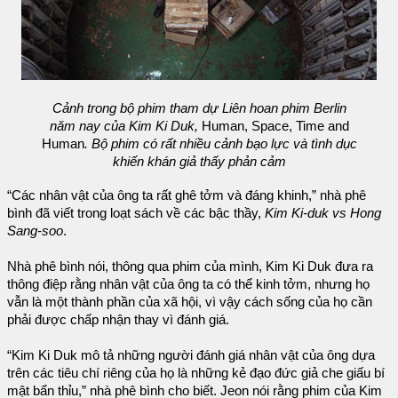
Cảnh trong bộ phim tham dự Liên hoan phim Berlin
năm nay của Kim Ki Duk,
Human, Space, Time and
Human
. Bộ phim có rất nhiều cảnh bạo lực và tình dục
khiến khán giả thấy phản cảm
“Các nhân vật của ông ta rất ghê tởm và đáng khinh,” nhà phê
bình đã viết trong loạt sách về các bậc thầy,
Kim Ki-duk vs Hong
Sang-soo
.
Nhà phê bình nói, thông qua phim của mình, Kim Ki Duk đưa ra
thông điệp rằng nhân vật của ông ta có thể kinh tởm, nhưng họ
vẫn là một thành phần của xã hội, vì vậy cách sống của họ cần
phải được chấp nhận thay vì đánh giá.
“Kim Ki Duk mô tả những người đánh giá nhân vật của ông dựa
trên các tiêu chí riêng của họ là những kẻ đạo đức giả che giấu bí
mật bẩn thỉu,” nhà phê bình cho biết. Jeon nói rằng phim của Kim