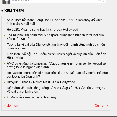
+ XEM THÊM
Shiri
: Bom tấn hành động Hàn Quốc năm 1999 đã làm thay đổi điện
ảnh châu Á mãi mãi
Hè 2020: Mùa hè sống-hay-là-chết của Hollywood
Thế hệ nhà làm phim mới Singapore quay sang hiện thực xã hội của
đảo quốc Sư Tử
Tương lai vĩ đại của Disney sẽ làm thay đổi ngành công nghiệp chiếu
phim vĩnh viễn
Kinh kịch - xã hội đen - kiếm hiệp: Sự lên ngôi và suy tàn của điện ảnh
Hồng Kông
AMC quyết đáp trả Universal: 'Cuộc chiến xinê' nói gì về Hollywood và
tương lai của ngành điện ảnh
Hollywood không còn gì ngoài xóa sổ 2020. Điều đó có ý nghĩa thế nào
với tương lai điện ảnh?
Hiroyuki Sanada - Người Nhật Bản ở Hollywood
Điện ảnh võ thuật Hồng Kông: Vì sao
Đông Tà Tây Độc
của Vương Gia
Vệ đạt địa vị kinh điển
20 đạo diễn xuất sắc nhất hiện nay
« Mới hơn
Cũ hơn »