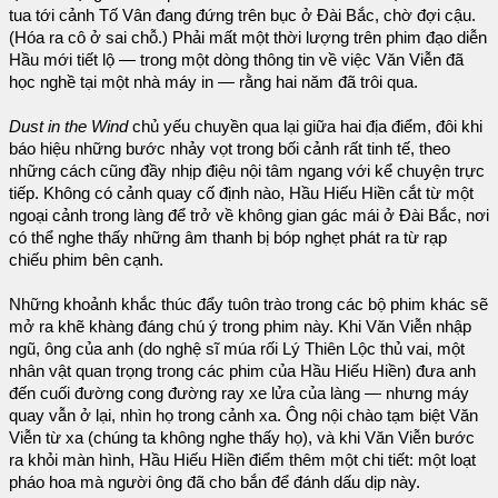
tua tới cảnh Tố Vân đang đứng trên bục ở Đài Bắc, chờ đợi cậu.
(Hóa ra cô ở sai chỗ.) Phải mất một thời lượng trên phim đạo diễn
Hầu mới tiết lộ — trong một dòng thông tin về việc Văn Viễn đã
học nghề tại một nhà máy in — rằng hai năm đã trôi qua.
Dust in the Wind
chủ yếu chuyền qua lại giữa hai địa điểm, đôi khi
báo hiệu những bước nhảy vọt trong bối cảnh rất tinh tế, theo
những cách cũng đầy nhịp điệu nội tâm ngang với kể chuyện trực
tiếp. Không có cảnh quay cố định nào, Hầu Hiếu Hiền cắt từ một
ngoại cảnh trong làng để trở về không gian gác mái ở Đài Bắc, nơi
có thể nghe thấy những âm thanh bị bóp nghẹt phát ra từ rạp
chiếu phim bên cạnh.
Những khoảnh khắc thúc đẩy tuôn trào trong các bộ phim khác sẽ
mở ra khẽ khàng đáng chú ý trong phim này. Khi Văn Viễn nhập
ngũ, ông của anh (do nghệ sĩ múa rối Lý Thiên Lộc thủ vai, một
nhân vật quan trọng trong các phim của Hầu Hiếu Hiền) đưa anh
đến cuối đường cong đường ray xe lửa của làng — nhưng máy
quay vẫn ở lại, nhìn họ trong cảnh xa. Ông nội chào tạm biệt Văn
Viễn từ xa (chúng ta không nghe thấy họ), và khi Văn Viễn bước
ra khỏi màn hình, Hầu Hiếu Hiền điểm thêm một chi tiết: một loạt
pháo hoa mà người ông đã cho bắn để đánh dấu dịp này.