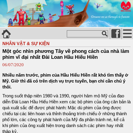
NHÂN VẬT & SỰ KIỆN
Một góc nhìn phương Tây về phong cách của nhà làm
phim vĩ đại nhất Đài Loan Hầu Hiếu Hiền
06/07/2020
Nhiều năm trước, phim của Hầu Hiếu Hiền rất khó tìm thấy ở
Mỹ. Giờ thì đã có trên dịch vụ trực tuyến, bạn chỉ cần chú ý
thôi.
Trong suốt thập niên 1980 và 1990, người hâm mộ Mỹ của đạo
diễn Đài Loan Hầu Hiếu Hiền xem các bộ phim của ông căn bản là
quá xuất sắc để được phát hành: Mặc dù phim của ông được
chiếu tại các liên hoan và thỉnh thoảng trình chiếu ở những thành
phố lớn, các công ty phát hành của Mỹ đa phần tránh né, kể cả
khi phim của ông xuất hiện trong danh sách các phim hay nhất
thập kỷ.