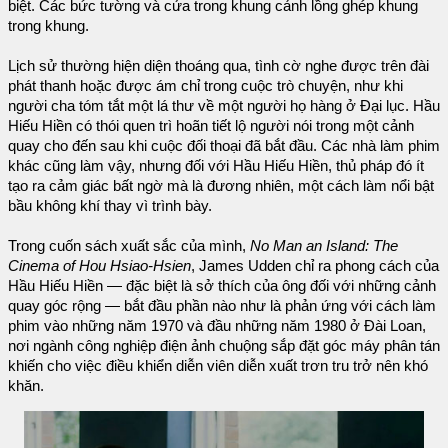
biệt. Các bức tường và cửa trong khung cảnh lồng ghép khung
trong khung.
Lịch sử thường hiện diện thoáng qua, tình cờ nghe được trên đài
phát thanh hoặc được ám chỉ trong cuộc trò chuyện, như khi
người cha tóm tắt một lá thư về một người họ hàng ở Đại lục. Hầu
Hiếu Hiền có thói quen trì hoãn tiết lộ người nói trong một cảnh
quay cho đến sau khi cuộc đối thoại đã bắt đầu. Các nhà làm phim
khác cũng làm vậy, nhưng đối với Hầu Hiếu Hiền, thủ pháp đó ít
tạo ra cảm giác bất ngờ mà là đương nhiên, một cách làm nổi bật
bầu không khí thay vì trình bày.
Trong cuốn sách xuất sắc của mình,
No Man an Island: The
Cinema of Hou Hsiao-Hsien
, James Udden chỉ ra phong cách của
Hầu Hiếu Hiền — đặc biệt là sở thích của ông đối với những cảnh
quay góc rộng — bắt đầu phần nào như là phản ứng với cách làm
phim vào những năm 1970 và đầu những năm 1980 ở Đài Loan,
nơi ngành công nghiệp điện ảnh chuộng sắp đặt góc máy phân tán
khiến cho việc điều khiển diễn viên diễn xuất trơn tru trở nên khó
khăn.