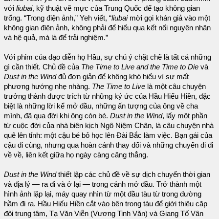
với
liubai
, kỹ thuật vẽ mực của Trung Quốc để tạo không gian
trống. “Trong điện ảnh,” Yeh viết, “
liubai
mời gọi khán giả vào một
không gian điện ảnh, không phải để hiểu qua kết nối nguyên nhân
và hệ quả, mà là để trải nghiệm.”
Với phim của đạo diễn họ Hầu, sự chú ý chặt chẽ là tất cả những
gì cần thiết. Chủ đề của
The Time to Live and the Time to Die
và
Dust in the Wind
đủ đơn giản để không khó hiểu vì sự mất
phương hướng nhẹ nhàng.
The Time to Live
là một câu chuyện
trưởng thành được trích từ những ký ức của Hầu Hiếu Hiền, đặc
biệt là những lời kể mở đầu, những ấn tượng của ông về cha
mình, đã qua đời khi ông còn bé.
Dust in the Wind
, lấy một phần
từ cuộc đời của nhà biên kịch Ngô Niệm Chân, là câu chuyện nhà
quê lên tỉnh: một cậu bé bỏ học lên Đài Bắc làm việc. Bạn gái của
cậu đi cùng, nhưng qua hoàn cảnh thay đổi và những chuyến đi đi
về về, liên kết giữa họ ngày càng căng thẳng.
Dust in the Wind
thiết lập các chủ đề về sự dịch chuyển thời gian
và địa lý — ra đi và ở lại — trong cảnh mở đầu. Trở thành một
hình ảnh lặp lại, máy quay nhìn từ một đầu tàu từ trong đường
hầm đi ra. Hầu Hiếu Hiền cắt vào bên trong tàu để giới thiệu cặp
đôi trung tâm, Tạ Văn Viễn (Vương Tinh Văn) và Giang Tố Vân