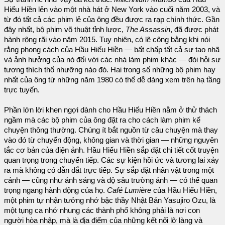
Hiếu Hiền lẻn vào một nhà hát ở New York vào cuối năm 2003, và
từ đó tất cả các phim lẻ của ông đều được ra rạp chính thức. Gần
đây nhất, bộ phim võ thuật tỉnh lược,
The Assassin
, đã được phát
hành rộng rãi vào năm 2015. Tuy nhiên, có lẽ công bằng khi nói
rằng phong cách của Hầu Hiếu Hiền — bất chấp tất cả sự tao nhã
và ảnh hưởng của nó đối với các nhà làm phim khác — đòi hỏi sự
tương thích thổ nhưỡng nào đó. Hai trong số những bộ phim hay
nhất của ông từ những năm 1980 có thể dễ dàng xem trên hạ tầng
trực tuyến.
Phần lớn lời khen ngợi dành cho Hầu Hiếu Hiền nằm ở thử thách
ngầm mà các bộ phim của ông đặt ra cho cách làm phim kể
chuyện thông thường. Chúng ít bắt nguồn từ câu chuyện mà thay
vào đó từ chuyển động, không gian và thời gian — những nguyên
tắc cơ bản của điện ảnh. Hầu Hiếu Hiền sắp đặt chi tiết cốt truyện
quan trọng trong chuyển tiếp. Các sự kiện hồi ức và tương lai xảy
ra mà không có dẫn dắt trực tiếp. Sự sắp đặt nhân vật trong một
cảnh — cũng như ánh sáng và độ sâu trường ảnh — có thể quan
trọng ngang hành động của họ.
Café Lumière
của Hầu Hiếu Hiền,
một phim tự nhận tưởng nhớ bậc thầy Nhật Bản Yasujiro Ozu, là
một tụng ca nhớ nhung các thành phố không phải là nơi con
người hòa nhập, mà là địa điểm của những kết nối lỡ làng và