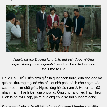
Người bà (do Đường Như Uẩn thủ vai) được những
người thân yêu vây quanh trong
The Time to Live and
the Time to Die
Có lẽ Hầu Hiếu Hiền đơn giản là quá thách thức, quá độc đáo và
quá phi thương mại để cho bất kỳ nhà phát hành nào chạm vào,
các mọt phim chế giễu. Người ủng hộ lâu năm J. Hoberman đã
nhấn mạnh thành kiến địa phương: Ông cho rằng nếu Hầu Hiếu
Hiền là người Pháp, phim của ông có lẽ sẽ thu hút đám đông.
Sự tránh né như vậy đã kết thúc.
Millennium Mambo
của Hầu