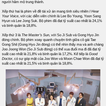
người hâm mộ trung thành.
Xếp thứ hai là phim về đề tài xử án mang tính siêu nhiên
I Hear
Your Voice
, với các diễn viên chính là Lee Bo Young, Yoon Sang
Hyun và Lee Jong Suk. Bộ phim đã đạt tỷ suất cao nhất là 24,1%
và bình quân là 18,8%.
Xếp thứ 3 là
The Master’s Sun
, với So Ji Sub và Gong Hyo Jin
đóng chính. Bộ phim xoay quanh chuyện tình giữa cô gái Tae
Gong Shil (Gong Hyo Jin đóng) có thể nhìn thấy ma và anh chàng
Joo Joong Won (So Ji Sub đóng) có thể xua đuổi ma đi đã đạt tỷ
suất cao nhất là 21,8% và bình quân là 17,2%. Kế tiếp là
Good
Doctor
, có sự góp mặt của Joo Won và Moon Chae Won đã đạt tỷ
suất cao nhất là 21,5% và bình quân là 18,8%.