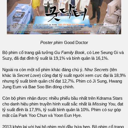
Poster phim
Good Doctor
Bộ phim cổ trang giả tưởng
Gu Family Book
, có Lee Seung Gi và
Suzy, đã đạt đỉnh tỷ suất là 19,1% và bình quân là 16,1%.
Ngoài ra còn một số phim khác đáng chú ý. Như
Secrets
(tên
khác là
Secret Love
) cũng đạt tỷ suất người xem cực đại là 18,9%
nhưng tỷ suất bình quân chỉ đạt 12,7%. Phim có Ji Sung, Hwang
Jung Eum và Bae Soo Bin đóng chính.
Còn bộ phim nhận được nhiều phiếu bầu nhất trên Kdrama Stars
cho danh hiệu phim truyền hình xuất sắc nhất là
Missing You
, đạt
tỷ suất đỉnh là 17,9%, tỷ suất bình quân là 10%. Phim có sự góp
mặt của Park Yoo Chun và Yoon Eun Hye.
2013 khép lại với hai bộ phim mới đầy hứa hẹn. Bộ phim cổ trang