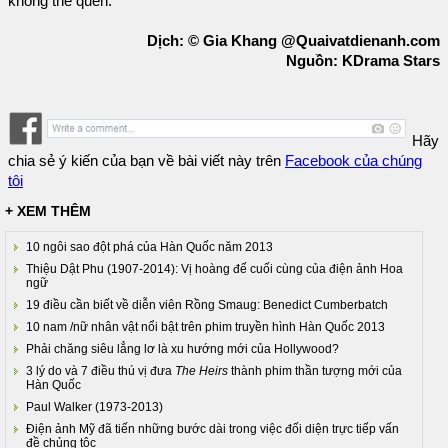
không thể quên.
Dịch: © Gia Khang @Quaivatdienanh.com
Nguồn: KDrama Stars
Hãy
chia sẻ ý kiến của bạn về bài viết này trên
Facebook của chúng
tôi
+ XEM THÊM
10 ngôi sao đột phá của Hàn Quốc năm 2013
Thiệu Dật Phu (1907-2014): Vị hoàng đế cuối cùng của điện ảnh Hoa
ngữ
19 điều cần biết về diễn viên Rồng Smaug: Benedict Cumberbatch
10 nam /nữ nhân vật nổi bật trên phim truyền hình Hàn Quốc 2013
Phải chăng siêu lẳng lơ là xu hướng mới của Hollywood?
3 lý do và 7 điều thú vị đưa
The Heirs
thành phim thần tượng mới của
Hàn Quốc
Paul Walker (1973-2013)
Điện ảnh Mỹ đã tiến những bước dài trong việc đối diện trực tiếp vấn
đề chủng tộc