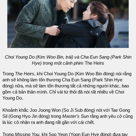
Choi Young Do (Kim Woo Bin, trái) và Cha Eun Sang (Park Shin
Hye) trong một cảnh phim
The Heirs
Trong
The Heirs
, khi Choi Young Do (Kim Woo Bin đóng) nói rằng
anh sẽ không làm tổn thương Cha Eun Sang (Park Shin Hye
đóng) nữa, mà sẽ làm tổn thương tất cả những người khác, bao
gồm cả bản thân mình. Chỉ vài từ thôi đã nói rất nhiều về Choi
Young Do.
Khoảnh khắc Joo Joong Won (So Ji Sub đóng) nói với Tae Gong
Sil (Gong Hyo Jin đóng) trong
Master's Sun
rằng anh yêu cô cũng
là lúc cô nhận ra anh đang rất gần với cái chết.
Trong
Missing You
, khi Soo Yeon (Yoon Eun Hye đóng) đưa tay