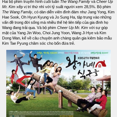
Hai bộ phim truyền hình cuối tuần
The Wang Family
và
Cheer Up
Mr. Kim
xếp vị trí thứ nhì với tỷ suất người xem 28,5%. Bộ phim
The Wang Family
, có dàn diễn viên đình đám như Jang Yong, Kim
Hae Sook, Oh Hyun Kyung và Jo Sung Ha, tập trung vào những
vấn đề trong đời sống mà nhiều thế hệ liên tiếp của gia đình họ
Wang đang trải qua. Và bộ phim
Cheer Up Mr. Kim
với sự góp
mặt của Yang Jin Woo, Choi Jung Yoon, Wang Ji Hye và Kim
Dong Wan, kể về câu chuyện anh chàng quản gia kiêm bảo mẫu
Kim Tae Pyung chăm sóc cho bốn đứa trẻ.