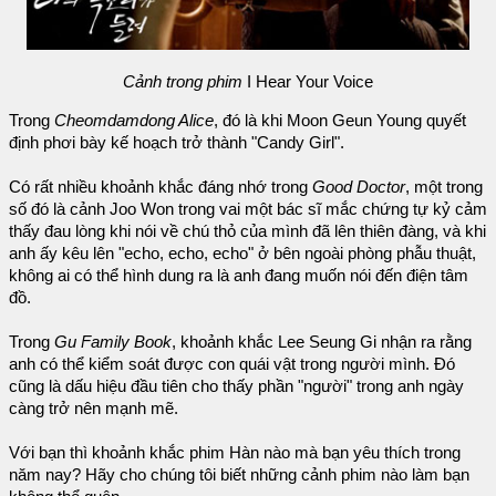
Cảnh trong phim
I Hear Your Voice
Trong
Cheomdamdong Alice
, đó là khi Moon Geun Young quyết
định phơi bày kế hoạch trở thành "Candy Girl".
Có rất nhiều khoảnh khắc đáng nhớ trong
Good Doctor
, một trong
số đó là cảnh Joo Won trong vai một bác sĩ mắc chứng tự kỷ cảm
thấy đau lòng khi nói về chú thỏ của mình đã lên thiên đàng, và khi
anh ấy kêu lên "echo, echo, echo" ở bên ngoài phòng phẫu thuật,
không ai có thể hình dung ra là anh đang muốn nói đến điện tâm
đồ.
Trong
Gu Family Book
, khoảnh khắc Lee Seung Gi nhận ra rằng
anh có thể kiểm soát được con quái vật trong người mình. Đó
cũng là dấu hiệu đầu tiên cho thấy phần "người" trong anh ngày
càng trở nên mạnh mẽ.
Với bạn thì khoảnh khắc phim Hàn nào mà bạn yêu thích trong
năm nay? Hãy cho chúng tôi biết những cảnh phim nào làm bạn