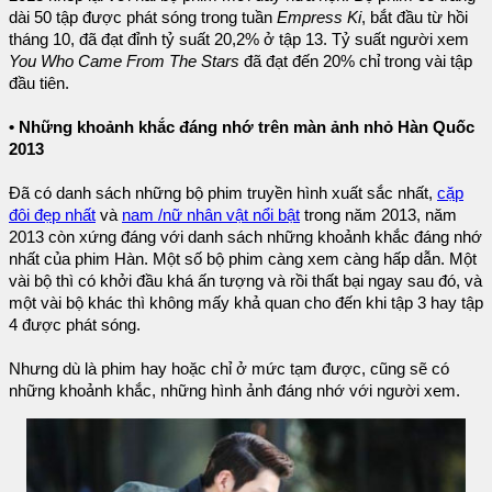
dài 50 tập được phát sóng trong tuần
Empress Ki
, bắt đầu từ hồi
tháng 10, đã đạt đỉnh tỷ suất 20,2% ở tập 13. Tỷ suất người xem
You Who Came From The Stars
đã đạt đến 20% chỉ trong vài tập
đầu tiên.
• Những khoảnh khắc đáng nhớ trên màn ảnh nhỏ Hàn Quốc
2013
Đã có danh sách những bộ phim truyền hình xuất sắc nhất,
cặp
đôi đẹp nhất
và
nam /nữ nhân vật nổi bật
trong năm 2013, năm
2013 còn xứng đáng với danh sách những khoảnh khắc đáng nhớ
nhất của phim Hàn. Một số bộ phim càng xem càng hấp dẫn. Một
vài bộ thì có khởi đầu khá ấn tượng và rồi thất bại ngay sau đó, và
một vài bộ khác thì không mấy khả quan cho đến khi tập 3 hay tập
4 được phát sóng.
Nhưng dù là phim hay hoặc chỉ ở mức tạm được, cũng sẽ có
những khoảnh khắc, những hình ảnh đáng nhớ với người xem.