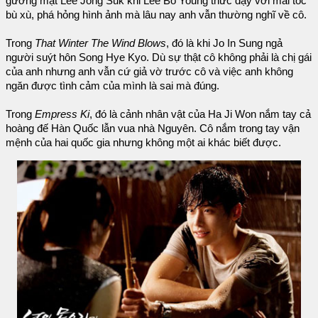
gương mặt Lee Jong Suk khi Lee Bo Young thức dậy với mái tóc
bù xù, phá hỏng hình ảnh mà lâu nay anh vẫn thường nghĩ về cô.
Trong
That Winter The Wind Blows
, đó là khi Jo In Sung ngả
người suýt hôn Song Hye Kyo. Dù sự thật cô không phải là chị gái
của anh nhưng anh vẫn cứ giả vờ trước cô và việc anh không
ngăn được tình cảm của mình là sai mà đúng.
Trong
Empress Ki
, đó là cảnh nhân vật của Ha Ji Won nắm tay cả
hoàng đế Hàn Quốc lẫn vua nhà Nguyên. Cô nắm trong tay vận
mệnh của hai quốc gia nhưng không một ai khác biết được.