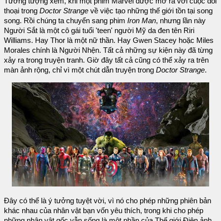
Tưởng tượng xem, khi một phim Marvel được mở ra với cuộc đối
thoại trong
Doctor Strange
về việc tạo những thế giới tồn tại song
song. Rồi chúng ta chuyển sang phim
Iron Man
, nhưng lần này
Người Sắt là một cô gái tuổi 'teen' người Mỹ da đen tên Riri
Williams. Hay Thor là một nữ thần. Hay Gwen Stacey hoặc Miles
Morales chính là Người Nhện. Tất cả những sự kiện này đã từng
xảy ra trong truyện tranh. Giờ đây tất cả cũng có thể xảy ra trên
màn ảnh rộng, chỉ vì một chút dẫn truyện trong
Doctor Strange
.
Đây có thể là ý tưởng tuyệt vời, vì nó cho phép những phiên bản
khác nhau của nhân vật bạn vốn yêu thích, trong khi cho phép
những nhân vật gốc vẫn sống là một phần của Thế giới Điện ảnh