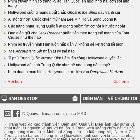
Phim truyền hình cổ trang kỳ ảo Hàn Quốc lên ngôi nhờ hai cơn sốt
ánh
trăng
Hollywood cuồng manga bất chấp
Ghost in the Shell
gây tranh cãi
Ai 'nóng' hơn: Cuộc chiến mỹ nam Lee Min Ho và Song Joong Ki
Các hãng phim Trung Quốc ồ ạt giong buồm tìm cơ hội ở nước ngoài
Đạo diễn giữ cho
Jack Reacher
phần tiếp theo trong thế mạnh của Tom
Cruise như thế nào
Phim bộ truyền hình Hàn luôn hấp dẫn vì không để kẹt trong lối mòn
The Accountant
: Sát nhân tự kỷ thế nào
Tỉ phú Trung Quốc Vương Kiện Lâm tấn công Hollywood quyết liệt
Hollywood đã nịnh Trung Quốc như thế nào trong năm nay?
Kinh doanh mạo hiểm: Hollywood cược lớn vào
Deepwater Horizon
« Mới hơn
Cũ hơn »
BẢN DESKTOP
DIỄN ĐÀN
VỀ CHÚNG TÔI
© Quaivatdienanh.com, since 2010
» Trang web do các thành viên Diễn đàn Quái vật Điện ảnh xây dựng và
phát triển, tự nguyện và phi lợi nhuận. » Trang web không chứa bất cứ nội
dung quảng cáo nào. » Mọi hoạt động tuân thủ luật pháp Việt Nam. » Chỉ
được chia sẻ bài viết / thông tin từ Quaivatdienanh.com với tư cách cá nhân
và dưới hình thức share link trực tiếp. Các hạ tầng mạng / website / đơn vị tổ