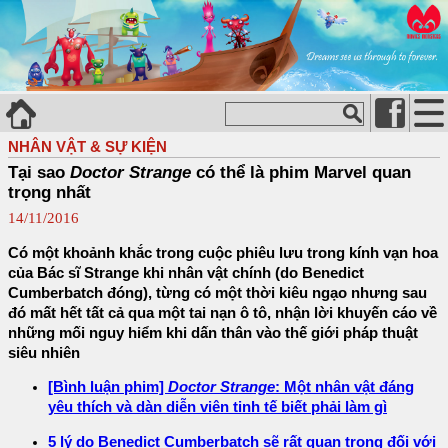
NHÂN VẬT & SỰ KIỆN
Tại sao
Doctor Strange
có thể là phim Marvel quan
trọng nhất
14/11/2016
Có một khoảnh khắc trong cuộc phiêu lưu trong kính vạn hoa
của Bác sĩ Strange khi nhân vật chính (do Benedict
Cumberbatch đóng), từng có một thời kiêu ngạo nhưng sau
đó mất hết tất cả qua một tai nạn ô tô, nhận lời khuyến cáo về
những mối nguy hiểm khi dấn thân vào thế giới pháp thuật
siêu nhiên
[Bình luận phim]
Doctor Strange
: Một nhân vật đáng
yêu thích và dàn diễn viên tinh tế biết phải làm gì
5 lý do Benedict Cumberbatch sẽ rất quan trọng đối với