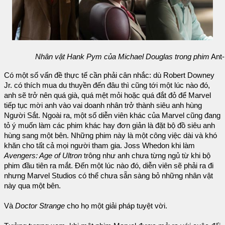
Nhân vật Hank Pym của Michael Douglas trong phim
Ant
Có một số vấn đề thực tế cần phải cân nhắc: dù Robert Downey
Jr. có thích mua du thuyền đến đâu thì cũng tới một lúc nào đó,
anh sẽ trở nên quá già, quá mệt mỏi hoặc quá đắt đỏ để Marvel
tiếp tục mời anh vào vai doanh nhân trở thành siêu anh hùng
Người Sắt. Ngoài ra, một số diễn viên khác của Marvel cũng đang
tỏ ý muốn làm các phim khác hay đơn giản là đặt bộ đồ siêu anh
hùng sang một bên. Những phim này là một công việc dài và khó
khăn cho tất cả mọi người tham gia. Joss Whedon khi làm
Avengers: Age of Ultron
trông như anh chưa từng ngủ từ khi bộ
phim đầu tiên ra mắt. Đến một lúc nào đó, diễn viên sẽ phải ra đi
nhưng Marvel Studios có thể chưa sẵn sàng bỏ những nhân vật
này qua một bên.
Và
Doctor Strange
cho họ một giải pháp tuyệt vời.