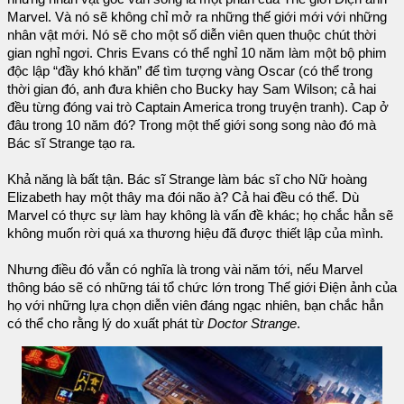
Marvel. Và nó sẽ không chỉ mở ra những thế giới mới với những
nhân vật mới. Nó sẽ cho một số diễn viên quen thuộc chút thời
gian nghỉ ngơi. Chris Evans có thể nghỉ 10 năm làm một bộ phim
độc lập “đầy khó khăn” để tìm tượng vàng Oscar (có thể trong
thời gian đó, anh đưa khiên cho Bucky hay Sam Wilson; cả hai
đều từng đóng vai trò Captain America trong truyện tranh). Cap ở
đâu trong 10 năm đó? Trong một thế giới song song nào đó mà
Bác sĩ Strange tạo ra.
Khả năng là bất tận. Bác sĩ Strange làm bác sĩ cho Nữ hoàng
Elizabeth hay một thây ma đói não à? Cả hai đều có thể. Dù
Marvel có thực sự làm hay không là vấn đề khác; họ chắc hẳn sẽ
không muốn rời quá xa thương hiệu đã được thiết lập của mình.
Nhưng điều đó vẫn có nghĩa là trong vài năm tới, nếu Marvel
thông báo sẽ có những tái tổ chức lớn trong Thế giới Điện ảnh của
họ với những lựa chọn diễn viên đáng ngạc nhiên, bạn chắc hẳn
có thể cho rằng lý do xuất phát từ
Doctor Strange
.