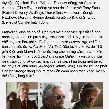
tùy độ tuổi), Hank Pym (Michael Douglas đóng), và Captain
America (Chris Evans đóng) và sau đó tiếp tục với Tony Stark
(Robert Downey Jr. đóng), Thor (Chris Hemsworth đóng),
Hawkeye (Jeremy Renner đóng), và giờ có Bác sĩ Strange
(Benedict Cumberbatch đóng).
Marvel Studios đã có nỗ lực tuyệt vời trong việc giữ tất cả các
nhân vật và các bộ phim này trong một khối truyện liên kết chặt
chẽ. Họ còn làm phim để dù chưa xem
Avengers: Age of Ultron
bạn vẫn hiểu được
Ant-Man
. Và đó là điều tuyệt vời. Và dù Thế
giới Điện ảnh Marvel có mở đường cho những câu chuyện kém
liên quan hơn như với
Guardians of the Galaxy
, luôn có lời hứa
rằng cuối cùng tất cả các nhân vật sẽ gặp nhau trong một tuyệt
tác đầy siêu anh hùng (
Avengers: Infinity War
). Nhưng liệu có phải
Doctor Strange
đang mở ra một viễn cảnh hoàn toàn khác, và có
thể còn lạ lùng hơn?