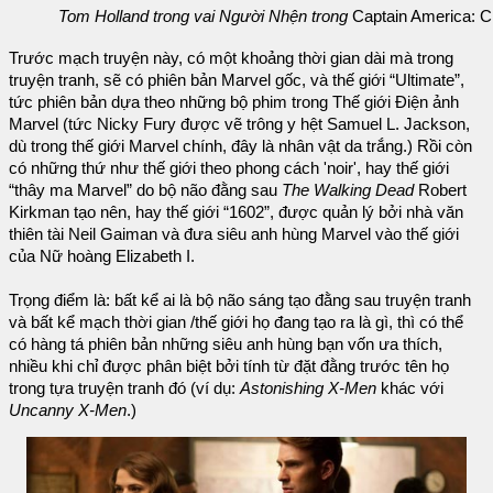
Tom Holland trong vai Người Nhện trong
Captain America: Ci
Trước mạch truyện này, có một khoảng thời gian dài mà trong
truyện tranh, sẽ có phiên bản Marvel gốc, và thế giới “Ultimate”,
tức phiên bản dựa theo những bộ phim trong Thế giới Điện ảnh
Marvel (tức Nicky Fury được vẽ trông y hệt Samuel L. Jackson,
dù trong thế giới Marvel chính, đây là nhân vật da trắng.) Rồi còn
có những thứ như thế giới theo phong cách 'noir', hay thế giới
“thây ma Marvel” do bộ não đằng sau
The Walking Dead
Robert
Kirkman
tạo nên, hay thế giới “1602”, được quản lý bởi nhà văn
thiên tài Neil Gaiman và đưa siêu anh hùng Marvel vào thế giới
của Nữ hoàng Elizabeth I.
Trọng điểm là: bất kể ai là bộ não sáng tạo đằng sau truyện tranh
và bất kể mạch thời gian /thế giới họ đang tạo ra là gì, thì có thể
có hàng tá phiên bản những siêu anh hùng bạn vốn ưa thích,
nhiều khi chỉ được phân biệt bởi tính từ đặt đằng trước tên họ
trong tựa truyện tranh đó (ví dụ:
Astonishing X-Men
khác với
Uncanny X-Men
.)