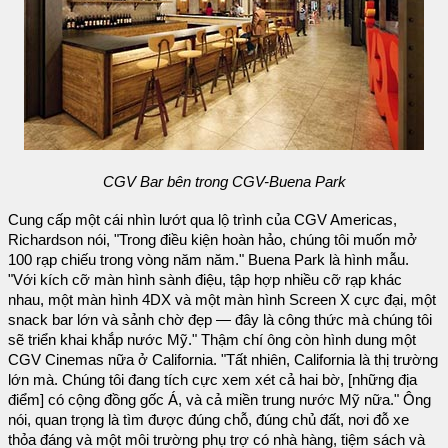
CGV Bar bên trong CGV-Buena Park
Cung cấp một cái nhìn lướt qua lộ trình của CGV Americas,
Richardson nói, "Trong điều kiện hoàn hảo, chúng tôi muốn mở
100 rạp chiếu trong vòng năm năm." Buena Park là hình mẫu.
"Với kích cỡ màn hình sành điệu, tập hợp nhiều cỡ rạp khác
nhau, một màn hình 4DX và một màn hình Screen X cực đại, một
snack bar lớn và sảnh chờ đẹp — đây là công thức mà chúng tôi
sẽ triển khai khắp nước Mỹ." Thậm chí ông còn hình dung một
CGV Cinemas nữa ở California. "Tất nhiên, California là thị trường
lớn mà. Chúng tôi đang tích cực xem xét cả hai bờ, [những địa
điểm] có cộng đồng gốc Á, và cả miền trung nước Mỹ nữa." Ông
nói, quan trọng là tìm được đúng chỗ, đúng chủ đất, nơi đỗ xe
thỏa đáng và một môi trường phụ trợ có nhà hàng, tiệm sách và