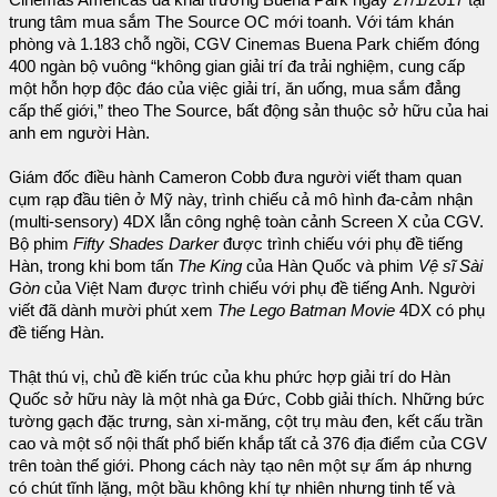
Cinemas Americas đã khai trương Buena Park ngày 27/1/2017 tại
trung tâm mua sắm The Source OC mới toanh. Với tám khán
phòng và 1.183 chỗ ngồi, CGV Cinemas Buena Park chiếm đóng
400 ngàn bộ vuông “không gian giải trí đa trải nghiệm, cung cấp
một hỗn hợp độc đáo của việc giải trí, ăn uống, mua sắm đẳng
cấp thế giới,” theo The Source, bất động sản thuộc sở hữu của hai
anh em người Hàn.
Giám đốc điều hành Cameron Cobb đưa người viết tham quan
cụm rạp đầu tiên ở Mỹ này, trình chiếu cả mô hình đa-cảm nhận
(multi-sensory) 4DX lẫn công nghệ toàn cảnh Screen X của CGV.
Bộ phim
Fifty Shades Darker
được trình chiếu với phụ đề tiếng
Hàn, trong khi bom tấn
The King
của Hàn Quốc và phim
Vệ sĩ Sài
Gòn
của Việt Nam được trình chiếu với phụ đề tiếng Anh. Người
viết đã dành mười phút xem
The Lego Batman Movie
4DX có phụ
đề tiếng Hàn.
Thật thú vị, chủ đề kiến trúc của khu phức hợp giải trí do Hàn
Quốc sở hữu này là một nhà ga Đức, Cobb giải thích. Những bức
tường gạch đặc trưng, sàn xi-măng, cột trụ màu đen, kết cấu trần
cao và một số nội thất phổ biến khắp tất cả 376 địa điểm của CGV
trên toàn thế giới. Phong cách này tạo nên một sự ấm áp nhưng
có chút tĩnh lặng, một bầu không khí tự nhiên nhưng tinh tế và