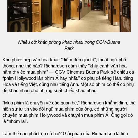
Nhiều cỡ khán phòng khác nhau trong CGV-Buena
Park
Khu phức hợp văn hóa khác "điểm đến giải trí", thuật ngữ phổ
thông, như thế nào? Richardson cảm thấy "khía cạnh văn hóa
nằm ở việc mua phim” — CGV Cinemas Buena Park sẽ chiếu cả
“phim Hollywood lẫn phim Á hay nhất,” có phụ đề tiếng Hàn, tiếng
Hoa và tiếng Việt, cũng như tiếng Anh. Một số phim có thể có phụ
đề khác nhau cho những suất chiếu khác nhau.
"Mua phim là chuyện về các quan hệ," Richardson khẳng định, thể
hiện sự tự tin vào đội ngũ mua phim của ông, có những người
chuyên mua phim Hollywood và chuyên mua phim Á. Ông gọi đó
là “nhóm lai".
Làm thế nào phối trộn cả hai? Giải pháp của Richardson là tiếp