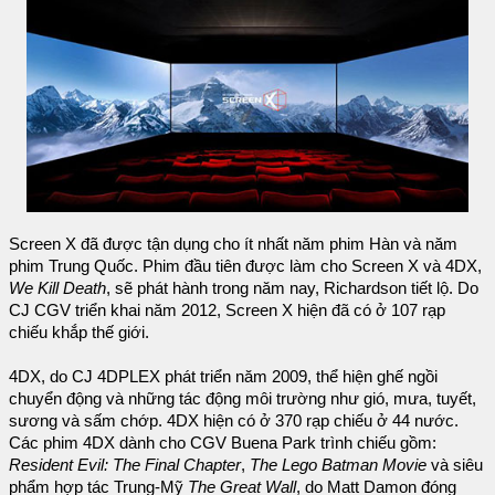
Screen X đã được tận dụng cho ít nhất năm phim Hàn và năm
phim Trung Quốc. Phim đầu tiên được làm cho Screen X và 4DX,
We Kill Death
, sẽ phát hành trong năm nay, Richardson tiết lộ. Do
CJ CGV triển khai năm 2012, Screen X hiện đã có ở 107 rạp
chiếu khắp thế giới.
4DX, do CJ 4DPLEX phát triển năm 2009, thể hiện ghế ngồi
chuyển động và những tác động môi trường như gió, mưa, tuyết,
sương và sấm chớp. 4DX hiện có ở 370 rạp chiếu ở 44 nước.
Các phim 4DX dành cho CGV Buena Park trình chiếu gồm:
Resident Evil: The Final Chapter
,
The Lego Batman Movie
và siêu
phẩm hợp tác Trung-Mỹ
The Great Wall
, do Matt Damon đóng