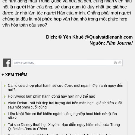
có nửa dòng máu Trung Quốc và nửa da đen, cùng nhân viên hầu
hết là người Hàn của ông, sử dụng cụm từ duy nhất tác giả học
được từ nhà làm tóc người Hàn của mình. Chẳng phải mọi người
chúng ta đều là một phức hợp văn hóa nhỏ trong một phức hợp
văn hóa toàn cầu sao?
Dịch: © Yên Khuê @Quaivatdienanh.com
Nguồn:
Film Journal
+ XEM THÊM
Cải tổ cửa chớp phát hành sẽ cứu được một ngành điện ảnh nguy đến
nơi?
Hollywood làm phim hành động hay hơn như thế nào
Alain Delon - sát thủ đẹp trai tượng đài trên màn bạc - giã từ diễn xuất
sau một phim cuối cùng
Liệu Nhật Bản có thể khiến ngành công nghiệp hoạt hình nở rộ lần
nữa?
Tại sao Disney thuê Lục Xuyên - đạo diễn nguy hiểm nhất của Trung
Quốc làm
Born in China