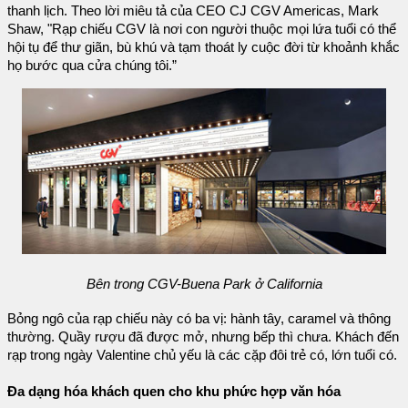
thanh lịch. Theo lời miêu tả của CEO CJ CGV Americas, Mark
Shaw, "Rạp chiếu CGV là nơi con người thuộc mọi lứa tuổi có thể
hội tụ để thư giãn, bù khú và tạm thoát ly cuộc đời từ khoảnh khắc
họ bước qua cửa chúng tôi.”
Bên trong CGV-Buena Park ở California
Bỏng ngô của rạp chiếu này có ba vị: hành tây, caramel và thông
thường. Quầy rượu đã được mở, nhưng bếp thì chưa. Khách đến
rạp trong ngày Valentine chủ yếu là các cặp đôi trẻ có, lớn tuổi có.
Đa dạng hóa khách quen cho khu phức hợp văn hóa