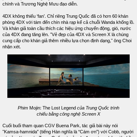
chính và Trương Nghệ Mưu đạo diễn.
4DX không thiếu ‘fan’. Chỉ riêng Trung Quốc đã có hơn 60 khán
phòng 4DX với tám đến chín nhà rạp kể cả chuỗi Wanda khổng lồ.
Và khán giả toàn cầu thích các hiệu ứng chuyển động, gió, nước
của 4DX đang tăng lên. "Vẻ đẹp của 4DX và Screen X là chúng
cung cấp cho khán giả thêm nhiều lựa chọn định dạng," ông Choi
nhận xét.
Phim
Mojin: The Lost Legend
của Trung Quốc trình
chiếu bằng công nghệ Screen X
Cuối buổi tham quan CGV Buena Park, tác giả bài này nói
"Kamsa-hamnida” (tiếng Hàn nghĩa là “Cám ơn”) với Cobb, người