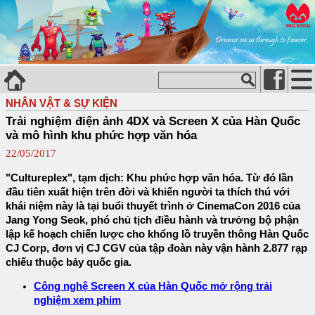
NHÂN VẬT & SỰ KIỆN
Trải nghiệm điện ảnh 4DX và Screen X của Hàn Quốc
và mô hình khu phức hợp văn hóa
22/05/2017
"Cultureplex", tạm dịch: Khu phức hợp văn hóa. Từ đó lần
đầu tiên xuất hiện trên đời và khiến người ta thích thú với
khái niệm này là tại buổi thuyết trình ở CinemaCon 2016 của
Jang Yong Seok, phó chủ tịch điều hành và trưởng bộ phận
lập kế hoạch chiến lược cho khổng lồ truyền thông Hàn Quốc
CJ Corp, đơn vị CJ CGV của tập đoàn này vận hành 2.877 rạp
chiếu thuộc bảy quốc gia.
Công nghệ Screen X của Hàn Quốc mở rộng trải
nghiệm xem phim