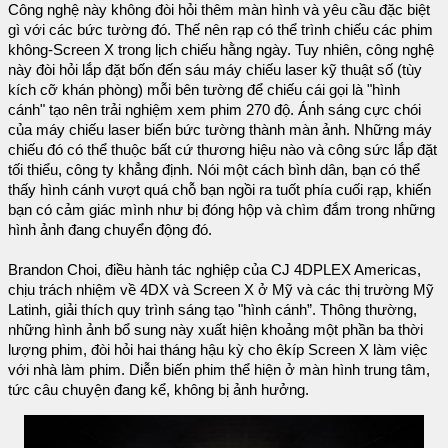
Công nghệ này không đòi hỏi thêm màn hình và yêu cầu đặc biệt
gì với các bức tường đó. Thế nên rạp có thể trình chiếu các phim
không-Screen X trong lịch chiếu hằng ngày. Tuy nhiên, công nghệ
này đòi hỏi lắp đặt bốn đến sáu máy chiếu laser kỹ thuật số (tùy
kích cỡ khán phòng) mỗi bên tường để chiếu cái gọi là "hình
cánh" tạo nên trải nghiệm xem phim 270 độ. Ánh sáng cực chói
của máy chiếu laser biến bức tường thành màn ảnh. Những máy
chiếu đó có thể thuộc bất cứ thương hiệu nào và công sức lắp đặt
tối thiểu, công ty khẳng định. Nói một cách bình dân, bạn có thể
thấy hình cánh vượt quá chỗ bạn ngồi ra tuốt phía cuối rạp, khiến
bạn có cảm giác mình như bị đóng hộp và chìm đắm trong những
hình ảnh đang chuyển động đó.
Brandon Choi, điều hành tác nghiệp của CJ 4DPLEX Americas,
chịu trách nhiệm về 4DX và Screen X ở Mỹ và các thị trường Mỹ
Latinh, giải thích quy trình sáng tạo "hình cánh”. Thông thường,
những hình ảnh bổ sung này xuất hiện khoảng một phần ba thời
lượng phim, đòi hỏi hai tháng hậu kỳ cho êkíp Screen X làm việc
với nhà làm phim. Diễn biến phim thể hiện ở màn hình trung tâm,
tức câu chuyện đang kể, không bị ảnh hưởng.