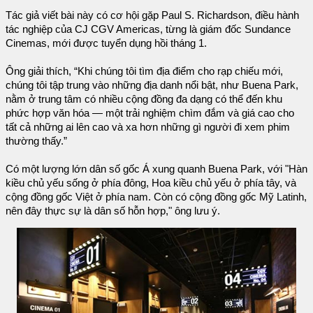
Tác giả viết bài này có cơ hội gặp Paul S. Richardson, điều hành
tác nghiệp của CJ CGV Americas, từng là giám đốc Sundance
Cinemas, mới được tuyển dụng hồi tháng 1.
Ông giải thích, “Khi chúng tôi tìm địa điểm cho rạp chiếu mới,
chúng tôi tập trung vào những địa danh nổi bật, như Buena Park,
nằm ở trung tâm có nhiều cộng đồng đa dạng có thể đến khu
phức hợp văn hóa — một trải nghiệm chìm đắm và giá cao cho
tất cả những ai lên cao và xa hơn những gì người đi xem phim
thường thấy.”
Có một lượng lớn dân số gốc Á xung quanh Buena Park, với "Hàn
kiều chủ yếu sống ở phía đông, Hoa kiều chủ yếu ở phía tây, và
cộng đồng gốc Việt ở phía nam. Còn có cộng đồng gốc Mỹ Latinh,
nên đây thực sự là dân số hỗn hợp," ông lưu ý.