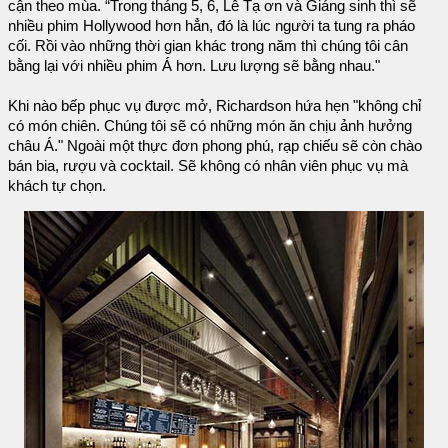
cận theo mùa. “Trong tháng 5, 6, Lễ Tạ ơn và Giáng sinh thì sẽ
nhiều phim Hollywood hơn hẳn, đó là lúc người ta tung ra pháo
cối. Rồi vào những thời gian khác trong năm thì chúng tôi cân
bằng lại với nhiều phim Á hơn. Lưu lượng sẽ bằng nhau."
Khi nào bếp phục vụ được mở, Richardson hứa hẹn "không chỉ
có món chiên. Chúng tôi sẽ có những món ăn chịu ảnh hưởng
châu Á." Ngoài một thực đơn phong phú, rạp chiếu sẽ còn chào
bán bia, rượu và cocktail. Sẽ không có nhân viên phục vụ mà
khách tự chọn.