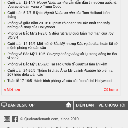
Cuối tuần 12-14/7:
Người Nhện xa nhà
vẫn dẫn đầu thị trường quốc tế,
Vua sư tử
gầm vang ở Trung Quốc
Cuối tuần 5-7/7: 5 lý do
Người Nhện xa nhà
của Tom Holland toàn
thắng
Phòng vé giữa năm 2019: 10 phim có doanh thu lớn nhất cho thấy
những đổi thay của Hollywood
Phòng vé Bắc Mỹ 21-23/6: 5 điều rút ra từ cuối tuần mở màn của
Toy
Story 4
Cuối tuần 14-16/6: Mệt mỏi ở Bắc Mỹ nhưng
Đặc vụ áo đen
hoàn tất sứ
mệnh phòng vé toàn cầu
Phòng vé Bắc Mỹ 7-10/6:
Phượng hoàng bóng tối
lụi trong đống tro tàn
vì sao?
Phòng vé Bắc Mỹ 31/5-2/6: Tại sao
Chúa tể Godzilla
làm ăn kém
Cuối tuần 24-26/5: Thống trị châu Á và Mỹ Latinh
Aladdin
hô biến ra
207 triệu đôla toàn cầu
Tuần lễ 17-19/5: Hành trình phòng vé của các 'boss' chó Hollywood
« Mới hơn
Cũ hơn »
BẢN DESKTOP
DIỄN ĐÀN
VỀ CHÚNG TÔI
© Quaivatdienanh.com, since 2010