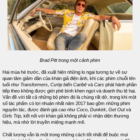
Brad Pitt trong một cảnh phim
Hai mùa hè trước, đã xuất hiện những lo ngại tương tự về sự
quan tâm giảm dần của khán giả điện ảnh, khi các phim chuỗi tên
tuổi như
Transformers
,
Cướp biển Caribê
và
Cars
phát hành phần
tiếp theo không được giới phê bình khen ngợi và doanh thu tệ hại.
Vấn đề với tất cả những bộ phim đó là chúng rất dở, trong khi một
số tác phẩm có lợi nhuận nhất năm 2017 bao gồm những phim
nguyên tác, được đánh giá cao như
Coco
,
Dunkirk
,
Get Out
và
Girls Trip
, kết nối với khán giả không phải vì nhận diện thương
hiệu, mà nhờ lời truyền miệng mạnh mẽ.
Chất lượng vẫn là một trong những cách tốt nhất để buộc mọi