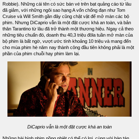
Robbie). Những cái tên có sức bán vé trên bạt quảng cáo từ lâu
đã giảm, với những ngôi sao hạng A vốn chống đạn như Tom
Cruise và Will Smith gần đây cũng chật vật để mở màn các bộ
phim. Nhưng DiCaprio vẫn là một đặt cược khá an toàn, và bản
thân Tarantino từ lâu đã trở thành một thương hiệu. Ngay cả theo
những tiêu chuẩn đó, doanh thu 40,3 triệu đôla tuần mở màn của
bộ phim là bất ngờ, vượt ước tính khoảng 10 triệu và mang đến
cho mùa phim hè năm nay thành công đầu tiên không phải là một
phần của phim chuỗi hay phim làm lại.
DiCaprio vẫn là một đặt cược khá an toàn
Những bài bình phim nồng nhiệt có thể có lợi, cùng với bàn tán