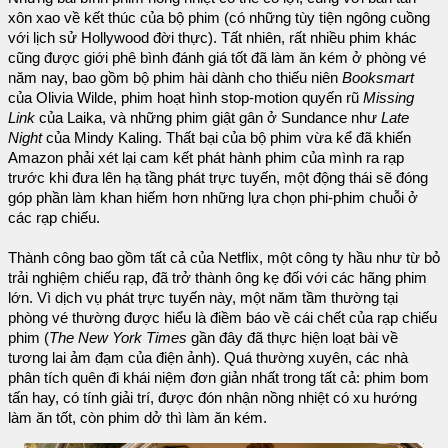
xôn xao về kết thúc của bộ phim (có những tùy tiện ngông cuồng
với lịch sử Hollywood đời thực). Tất nhiên, rất nhiều phim khác
cũng được giới phê bình đánh giá tốt đã làm ăn kém ở phòng vé
năm nay, bao gồm bộ phim hài dành cho thiếu niên
Booksmart
của Olivia Wilde, phim hoạt hình stop-motion quyến rũ
Missing
Link
của Laika, và những phim giật gân ở Sundance như
Late
Night
của Mindy Kaling. Thất bại của bộ phim vừa kể đã khiến
Amazon phải xét lại cam kết phát hành phim của mình ra rạp
trước khi đưa lên hạ tầng phát trực tuyến, một động thái sẽ đóng
góp phần làm khan hiếm hơn những lựa chọn phi-phim chuỗi ở
các rạp chiếu.
Thành công bao gồm tất cả của Netflix, một công ty hầu như từ bỏ
trải nghiệm chiếu rạp, đã trở thành ông kẹ đối với các hãng phim
lớn. Vì dịch vụ phát trực tuyến này, một năm tầm thường tại
phòng vé thường được hiểu là điềm báo về cái chết của rạp chiếu
phim (
The New York Times
gần đây đã thực hiện loạt bài về
tương lai ảm đạm của điện ảnh). Quá thường xuyên, các nhà
phân tích quên đi khái niệm đơn giản nhất trong tất cả: phim bom
tấn hay, có tính giải trí, được đón nhận nồng nhiệt có xu hướng
làm ăn tốt, còn phim dở thì làm ăn kém.