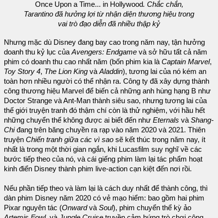
Once Upon a Time... in Hollywood
. Chắc chắn,
Tarantino đã hưởng lợi từ nhận diện thương hiệu trong
vai trò đạo diễn đã nhiều thập kỷ
Nhưng mặc dù Disney đang bay cao trong năm nay, tận hưởng
doanh thu kỷ lục của
Avengers: Endgame
và sở hữu tất cả năm
phim có doanh thu cao nhất năm (bốn phim kia là
Captain Marvel
,
Toy Story 4
,
The Lion King
và
Aladdin
), tương lai của nó kém an
toàn hơn nhiều người có thể nhận ra. Công ty đã xây dựng thành
công thương hiệu Marvel để biến cả những anh hùng hạng B như
Doctor Strange và Ant-Man thành siêu sao, nhưng tương lai của
thế giới truyện tranh đó thậm chí còn là thử nghiệm, với hầu hết
những chuyển thể không được ai biết đến như
Eternals
và
Shang-
Chi
đang trên băng chuyền ra rạp vào năm 2020 và 2021. Thiên
truyện
Chiến tranh giữa các vì sao
sẽ kết thúc trong năm nay, ít
nhất là trong một thời gian ngắn, khi Lucasfilm suy nghĩ về các
bước tiếp theo của nó, và cái giếng phim làm lại tác phẩm hoạt
kinh điển Disney thành phim live-action cạn kiệt đến nơi rồi.
Nếu phần tiếp theo và làm lại là cách duy nhất để thành công, thì
dàn phim Disney năm 2020 có vẻ mạo hiểm: bao gồm hai phim
Pixar nguyên tác (
Onward
và
Soul
), phim chuyển thể kỳ ảo
Artemis Fowl
, và
Jungle Cruise
truyền cảm hứng trò chơi công