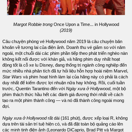
Margot Robbie trong
Once Upon a Time... in Hollywood
(2019)
Câu chuyện phòng vé Hollywood năm 2019 là câu chuyện băn
khoăn về tương lai của điện ảnh. Doanh thu vé giảm so với năm
ngoái, một chuỗi dài các phim phần tiếp theo phát triển nghèo nàn
không kết nối được với khán giả, và hãng phim duy nhất hoạt
động tốt là cỗ xe lu Disney, đang thống trị ngành công nghiệp đến
mức nhiều nhà phân tích đã tự hỏi liệu hỗn hợp hoài niệm Marvel,
Star Wars
và phim hoạt hình làm lại của hãng này có phải là cách
duy nhất để kiếm được lợi nhuận nữa hay không. Rồi, cuối tuần
trước, Quentin Tarantino đến với
Ngày xưa ở Hollywood
, một bộ
phim thách thức hầu hết các đánh giá đương thời nhất về cách
tạo ra một phim thành công — và nó đã thành công ngoài mong
đợi.
Ngày xưa ở Hollywood
rất dài (161 phút), được xếp loại R, không
dựa trên tài sản trí tuệ hiện có, và đã đặt toàn bộ quảng cáo lên
các minh tinh điện ảnh (Leonardo DiCaprio, Brad Pitt và Margot