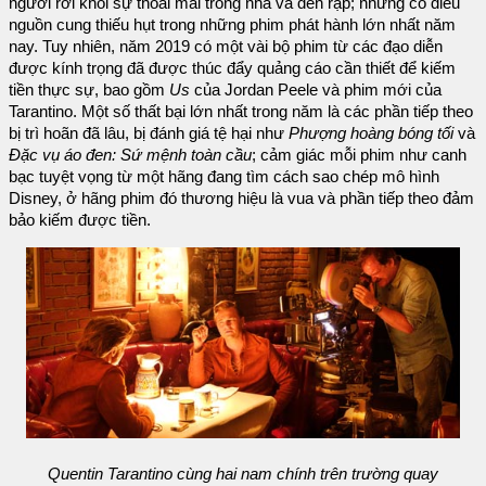
người rời khỏi sự thoải mái trong nhà và đến rạp; nhưng có điều
nguồn cung thiếu hụt trong những phim phát hành lớn nhất năm
nay. Tuy nhiên, năm 2019 có một vài bộ phim từ các đạo diễn
được kính trọng đã được thúc đẩy quảng cáo cần thiết để kiếm
tiền thực sự, bao gồm
Us
của Jordan Peele và phim mới của
Tarantino. Một số thất bại lớn nhất trong năm là các phần tiếp theo
bị trì hoãn đã lâu, bị đánh giá tệ hại như
Phượng hoàng bóng tối
và
Đặc vụ áo đen: Sứ mệnh toàn cầu
; cảm giác mỗi phim như canh
bạc tuyệt vọng từ một hãng đang tìm cách sao chép mô hình
Disney, ở hãng phim đó thương hiệu là vua và phần tiếp theo đảm
bảo kiếm được tiền.
Quentin Tarantino cùng hai nam chính trên trường quay