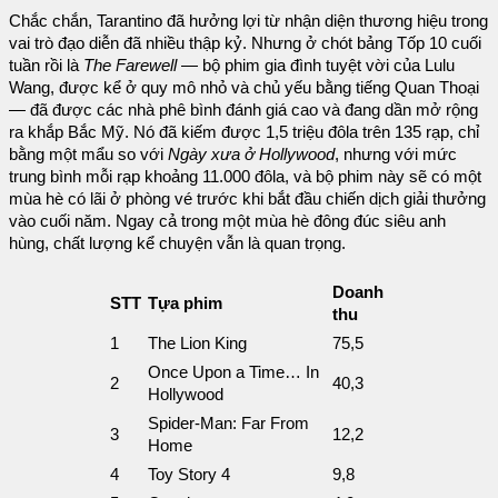
Chắc chắn, Tarantino đã hưởng lợi từ nhận diện thương hiệu trong
vai trò đạo diễn đã nhiều thập kỷ. Nhưng ở chót bảng Tốp 10 cuối
tuần rồi là
The Farewell
— bộ phim gia đình tuyệt vời của Lulu
Wang, được kể ở quy mô nhỏ và chủ yếu bằng tiếng Quan Thoại
— đã được các nhà phê bình đánh giá cao và đang dần mở rộng
ra khắp Bắc Mỹ. Nó đã kiếm được 1,5 triệu đôla trên 135 rạp, chỉ
bằng một mẩu so với
Ngày xưa ở Hollywood
, nhưng với mức
trung bình mỗi rạp khoảng 11.000 đôla, và bộ phim này sẽ có một
mùa hè có lãi ở phòng vé trước khi bắt đầu chiến dịch giải thưởng
vào cuối năm. Ngay cả trong một mùa hè đông đúc siêu anh
hùng, chất lượng kể chuyện vẫn là quan trọng.
Doanh
STT
Tựa phim
thu
1
The Lion King
75,5
Once Upon a Time… In
2
40,3
Hollywood
Spider-Man: Far From
3
12,2
Home
4
Toy Story 4
9,8