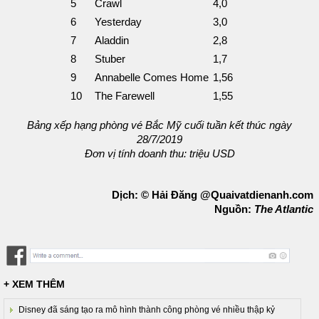
5
Crawl
4,0
6
Yesterday
3,0
7
Aladdin
2,8
8
Stuber
1,7
9
Annabelle Comes Home
1,56
10
The Farewell
1,55
Bảng xếp hạng phòng vé Bắc Mỹ cuối tuần kết thúc ngày
28/7/2019
Đơn vị tính doanh thu: triệu USD
Dịch: © Hải Đăng @Quaivatdienanh.com
Nguồn:
The Atlantic
+ XEM THÊM
Disney đã sáng tạo ra mô hình thành công phòng vé nhiều thập kỷ